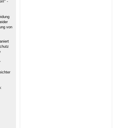
n!" -
eidung
eider
kung von
aniert
Schutz
e
r
eichter
: