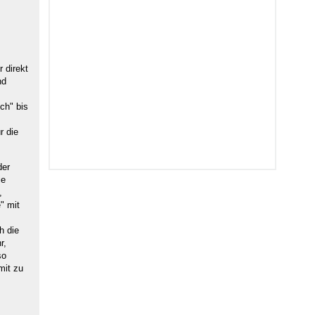
 direkt
nd
ch" bis
r die
der
ie
,
" mit
h die
r,
so
mit zu