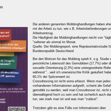
on
Die anderen genannten Mobbinghandlungen haben eher
mit der Arbeit zu tun, wie z.B. Arbeitsbehinderungen u
Arbeitsentzug.
Die Häufigkeit der Mobbinghandlungen reicht von "tägli
"seltener als einmal im Monat.
Quelle: Der Mobbingreport; eine Repräsentativstudie fü
Bundesrepublik Deutschland
Bei den Motiven für das Mobbing spielt lt. o.g. Studie 
persönliche Lebensstil des Gemobbten (17,7%) oder d
sexuelle Orientierung (2,3%) eine untergeordnete Rolle
während "...weil ich unerwünschte Kritik geäußert habe
60,1% der Spitzenwert ist.
Crossdressing ist nicht extra erfasst. Wenn man jedoc
vorhandenen Informationen aufgreift, scheint die Gefah
gemobbt zu werden, weil man Crossdresser ist, nicht 
überwältigend hoch zu sein und hat sicherlich auch da
tun, wie stark man ist und was man "zulässt".
Trotzdem gibt es eine Fülle von Informationen über