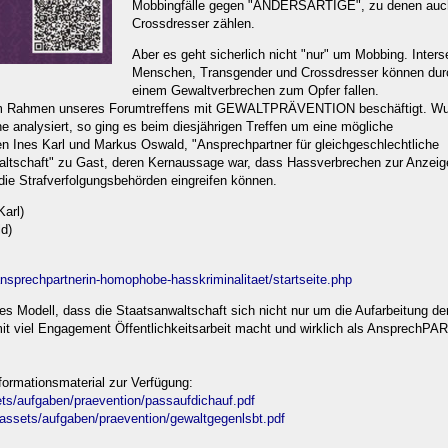
Mobbingfälle gegen "ANDERSARTIGE", zu denen auc
Crossdresser zählen.
Aber es geht sicherlich nicht "nur" um Mobbing. Inters
Menschen, Transgender und Crossdresser können du
einem Gewaltverbrechen zum Opfer fallen.
 im Rahmen unseres Forumtreffens mit GEWALTPRÄVENTION beschäftigt. Wu
ne analysiert, so ging es beim diesjährigen Treffen um eine mögliche
es Karl und Markus Oswald, "Ansprechpartner für gleichgeschlechtliche
altschaft" zu Gast, deren Kernaussage war, dass Hassverbrechen zur Anzeig
ie Strafverfolgungsbehörden eingreifen können.
Karl)
d)
/ansprechpartnerin-homophobe-hasskriminalitaet/startseite.php
tes Modell, dass die Staatsanwaltschaft sich nicht nur um die Aufarbeitung de
it viel Engagement Öffentlichkeitsarbeit macht und wirklich als AnsprechP
Informationsmaterial zur Verfügung:
sets/aufgaben/praevention/passaufdichauf.pdf
/_assets/aufgaben/praevention/gewaltgegenlsbt.pdf