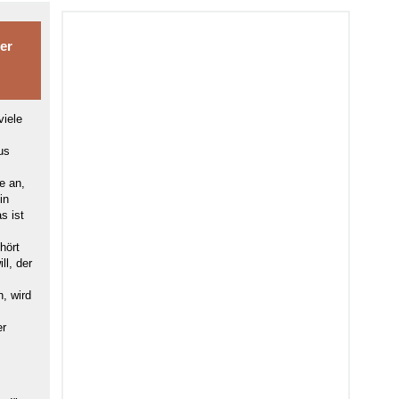
er
viele
us
e an,
in
s ist
,
hört
ll, der
n, wird
er