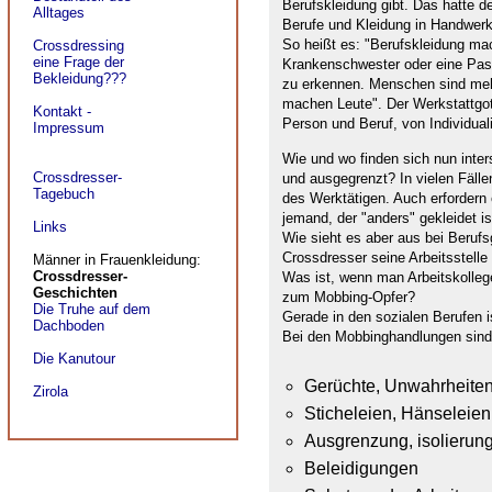
Berufskleidung gibt. Das hatte d
Alltages
Berufe und Kleidung in Handwerk
So heißt es: "Berufskleidung mach
Crossdressing
eine Frage der
Krankenschwester oder eine Pastor
Bekleidung???
zu erkennen. Menschen sind mehr
machen Leute". Der Werkstattgott
Kontakt -
Person und Beruf, von Individual
Impressum
Wie und wo finden sich nun inte
Crossdresser-
und ausgegrenzt? In vielen Fälle
Tagebuch
des Werktätigen. Auch erfordern
jemand, der "anders" gekleidet i
Links
Wie sieht es aber aus bei Beruf
Crossdresser seine Arbeitsstelle
Männer in Frauenkleidung:
Crossdresser-
Was ist, wenn man Arbeitskollege
Geschichten
zum Mobbing-Opfer?
Die Truhe auf dem
Gerade in den sozialen Berufen i
Dachboden
Bei den Mobbinghandlungen sind 
Die Kanutour
Gerüchte, Unwahrheite
Zirola
Sticheleien, Hänseleien
Ausgrenzung, isolierun
Beleidigungen