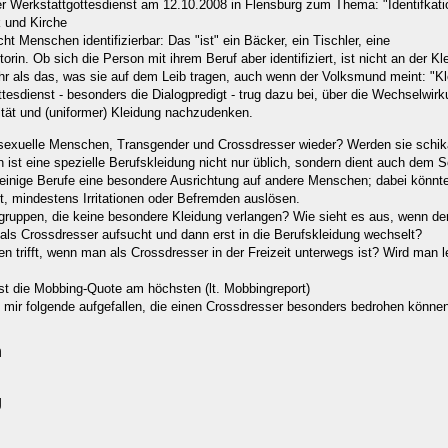
er Werkstattgottesdienst am 12.10.2008 in Flensburg zum Thema: "Identifkatio
 und Kirche
t Menschen identifizierbar: Das "ist" ein Bäcker, ein Tischler, eine
in. Ob sich die Person mit ihrem Beruf aber identifiziert, ist nicht an der Kl
 als das, was sie auf dem Leib tragen, auch wenn der Volksmund meint: "Kl
esdienst - besonders die Dialogpredigt - trug dazu bei, über die Wechselwir
ität und (uniformer) Kleidung nachzudenken.
rsexuelle Menschen, Transgender und Crossdresser wieder? Werden sie schik
n ist eine spezielle Berufskleidung nicht nur üblich, sondern dient auch dem 
 einige Berufe eine besondere Ausrichtung auf andere Menschen; dabei könnt
st, mindestens Irritationen oder Befremden auslösen.
sgruppen, die keine besondere Kleidung verlangen? Wie sieht es aus, wenn de
 als Crossdresser aufsucht und dann erst in die Berufskleidung wechselt?
n trifft, wenn man als Crossdresser in der Freizeit unterwegs ist? Wird man l
st die Mobbing-Quote am höchsten (lt. Mobbingreport)
mir folgende aufgefallen, die einen Crossdresser besonders bedrohen können
n
g