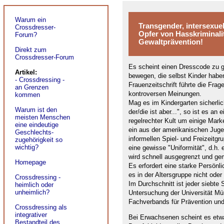
Warum ein
Transgender, intersexue
Crossdresser-
Opfer von Hasskriminali
Forum?
Gewaltprävention!
Direkt zum
Crossdresser-Forum
Es scheint einen Dresscode zu ge
Artikel:
bewegen, die selbst Kinder habe
- Crossdressing -
Frauenzeitschrift führte die Fra
an Grenzen
kontroversen Meinungen.
kommen
Mag es im Kindergarten sicherli
Warum ist den
der/die ist aber...", so ist es a
meisten Menschen
regelrechter Kult um einige Mark
eine eindeutige
ein aus der amerikanischen Juge
Geschlechts-
informellen Spiel- und Freizeitgr
zugehörigkeit so
wichtig?
eine gewisse "Uniformität", d.h.
wird schnell ausgegrenzt und ge
Homepage
Es erfordert eine starke Persönli
es in der Altersgruppe nicht ode
Crossdressing -
Im Durchschnitt ist jeder siebte 
heimlich oder
unheimlich?
Untersuchung der Universität Mü
Fachverbands für Prävention und R
Crossdressing als
integrativer
Bei Erwachsenen scheint es etwas
Bestandteil des