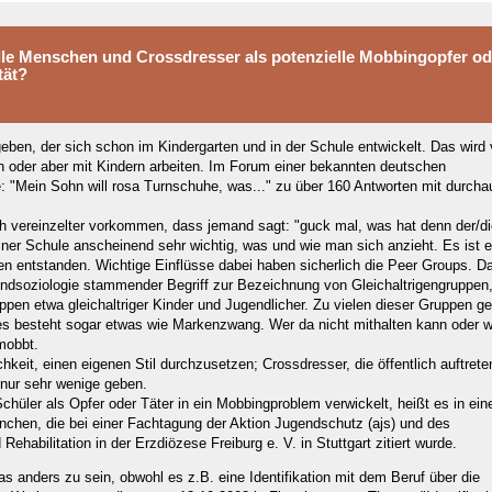
lle Menschen und Crossdresser als potenzielle Mobbingopfer od
tät?
ben, der sich schon im Kindergarten und in der Schule entwickelt. Das wird 
n oder aber mit Kindern arbeiten. Im Forum einer bekannten deutschen
ge: "Mein Sohn will rosa Turnschuhe, was..." zu über 160 Antworten mit durcha
ch vereinzelter vorkommen, dass jemand sagt: "guck mal, was hat denn der/di
n einer Schule anscheinend sehr wichtig, was und wie man sich anzieht. Es ist e
en entstanden. Wichtige Einflüsse dabei haben sicherlich die Peer Groups. Da
ndsoziologie stammender Begriff zur Bezeichnung von Gleichaltrigengruppen
uppen etwa gleichaltriger Kinder und Jugendlicher. Zu vielen dieser Gruppen ge
 es besteht sogar etwas wie Markenzwang. Wer da nicht mithalten kann oder wi
mobbt.
chkeit, einen eigenen Stil durchzusetzen; Crossdresser, die öffentlich auftrete
r nur sehr wenige geben.
Schüler als Opfer oder Täter in ein Mobbingproblem verwickelt, heißt es in ein
nchen, die bei einer Fachtagung der Aktion Jugendschutz (ajs) und des
ehabilitation in der Erzdiözese Freiburg e. V. in Stuttgart zitiert wurde.
 anders zu sein, obwohl es z.B. eine Identifikation mit dem Beruf über die