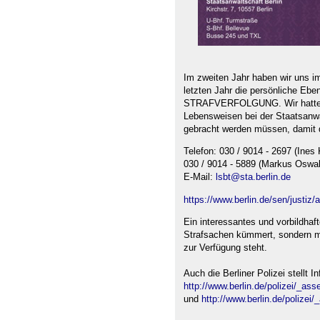
Im zweiten Jahr haben wir uns
letzten Jahr die persönliche Ebe
STRAFVERFOLGUNG. Wir hatten In
Lebensweisen bei der Staatsanw
gebracht werden müssen, damit d
Telefon: 030 / 9014 - 2697 (Ines 
030 / 9014 - 5889 (Markus Oswal
E-Mail:
lsbt@sta.berlin.de
https://www.berlin.de/sen/justiz
Ein interessantes und vorbildhaf
Strafsachen kümmert, sondern m
zur Verfügung steht.
Auch die Berliner Polizei stellt 
http://www.berlin.de/polizei/_as
und
http://www.berlin.de/polizei