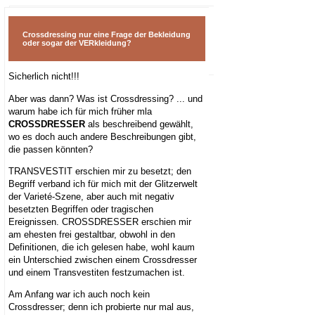
Kontakt -
Crossdressing nur eine Frage der Bekleidung
Impressum
oder sogar der VERkleidung?
Sicherlich nicht!!!
Aber was dann? Was ist Crossdressing? ... und
warum habe ich für mich früher mla
CROSSDRESSER
als beschreibend gewählt,
wo es doch auch andere Beschreibungen gibt,
die passen könnten?
TRANSVESTIT erschien mir zu besetzt; den
Begriff verband ich für mich mit der Glitzerwelt
der Varieté-Szene, aber auch mit negativ
besetzten Begriffen oder tragischen
Ereignissen. CROSSDRESSER erschien mir
am ehesten frei gestaltbar, obwohl in den
Definitionen, die ich gelesen habe, wohl kaum
ein Unterschied zwischen einem Crossdresser
und einem Transvestiten festzumachen ist.
Am Anfang war ich auch noch kein
Crossdresser; denn ich probierte nur mal aus,