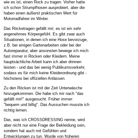
wie es ist, einen Rock zu tragen. Vorher hatte
ich schon Strumpfhosen ausprobiert, aber die
haben einen äußerst praktischen Wert für
Motorradfahrer im Winter.
Das Röcketragen gefällt mir; es ist ein sehr
angenehmes Körpergefühl. Es gibt zwar auch
Situationen, in denen ich eine Hose bevorzuge,
z.B. bei einigen Gartenarbeiten oder bei der
Autoreparatur, aber ansonsten bewege ich mich
fast immer in Röcken oder Kleidern. Meine
hauptsächliche Arbeit kann ich aber drinnen
leisten - und das bei wenig Publikumsverkehr,
sodass es für mich keine Kleiderordnung gibt -
höchstens bei offiziellen Anlässen.
Zu den Röcken ist mit der Zeit Unterwäsche
hinzugekommen. Die habe ich mir nach "das
gefällt mir!" ausgesucht. Früher immer:
"bequem und billig". Das Aussuchen musste ich
richtig lernen.
Das, was ich CROSSDRESSING nenne, wird
aber nicht nur eine Frage der Bekleidung sein,
sondern hat auch mit Gefühlen und
Entwicklungen zu tun. Wurde von früheren