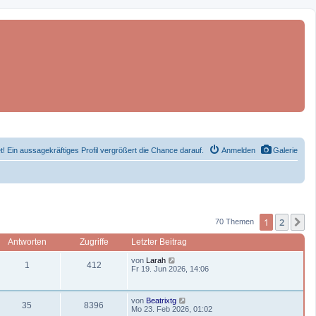
et! Ein aussagekräftiges Profil vergrößert die Chance darauf.
Anmelden
Galerie
1
2
N
70 Themen
Antworten
Zugriffe
Letzter Beitrag
L
von
Larah
A
Z
1
412
e
Fr 19. Jun 2026, 14:06
t
n
u
z
t
L
t
g
von
Beatrixtg
e
A
Z
35
8396
e
Mo 23. Feb 2026, 01:02
r