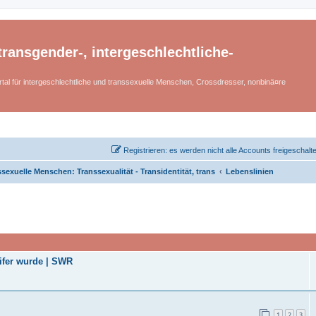
ransgender-, intergeschlechtliche-
tal für intergeschlechtliche und transsexuelle Menschen, Crossdresser, nonbinä¤re
Registrieren: es werden nicht alle Accounts freigeschalt
sexuelle Menschen: Transsexualität - Transidentität, trans
Lebenslinien
ifer wurde | SWR
1
2
3