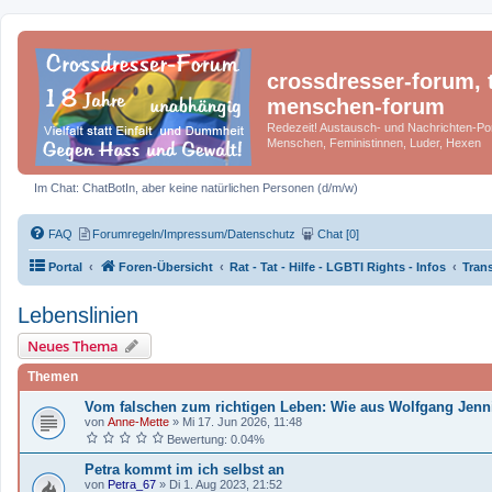
crossdresser-forum, t
menschen-forum
Redezeit! Austausch- und Nachrichten-Por
Menschen, Feministinnen, Luder, Hexen
Im Chat: ChatBotIn, aber keine natürlichen Personen (d/m/w)
FAQ
Forumregeln/Impressum/Datenschutz
Chat [0]
Portal
Foren-Übersicht
Rat - Tat - Hilfe - LGBTI Rights - Infos
Trans
Lebenslinien
Neues Thema
Themen
Vom falschen zum richtigen Leben: Wie aus Wolfgang Jenn
von
Anne-Mette
»
Mi 17. Jun 2026, 11:48
Bewertung: 0.04%
Petra kommt im ich selbst an
von
Petra_67
»
Di 1. Aug 2023, 21:52