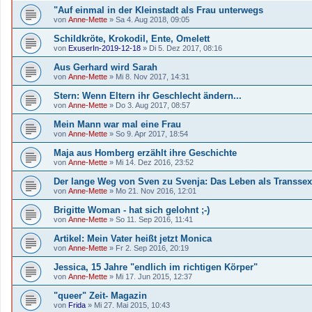
"Auf einmal in der Kleinstadt als Frau unterwegs
von
Anne-Mette
»
Sa 4. Aug 2018, 09:05
Schildkröte, Krokodil, Ente, Omelett
von
ExuserIn-2019-12-18
»
Di 5. Dez 2017, 08:16
Aus Gerhard wird Sarah
von
Anne-Mette
»
Mi 8. Nov 2017, 14:31
Stern: Wenn Eltern ihr Geschlecht ändern...
von
Anne-Mette
»
Do 3. Aug 2017, 08:57
Mein Mann war mal eine Frau
von
Anne-Mette
»
So 9. Apr 2017, 18:54
Maja aus Homberg erzählt ihre Geschichte
von
Anne-Mette
»
Mi 14. Dez 2016, 23:52
Der lange Weg von Sven zu Svenja: Das Leben als Transsex
von
Anne-Mette
»
Mo 21. Nov 2016, 12:01
Brigitte Woman - hat sich gelohnt ;-)
von
Anne-Mette
»
So 11. Sep 2016, 11:41
Artikel: Mein Vater heißt jetzt Monica
von
Anne-Mette
»
Fr 2. Sep 2016, 20:19
Jessica, 15 Jahre "endlich im richtigen Körper"
von
Anne-Mette
»
Mi 17. Jun 2015, 12:37
"queer" Zeit- Magazin
von
Frida
»
Mi 27. Mai 2015, 10:43