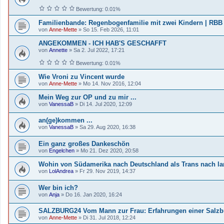
Bewertung: 0.01%
Familienbande: Regenbogenfamilie mit zwei Kindern | RBB
von
Anne-Mette
»
So 15. Feb 2026, 11:01
ANGEKOMMEN - ICH HAB'S GESCHAFFT
von
Annette
»
Sa 2. Jul 2022, 17:21
Bewertung: 0.01%
Wie Vroni zu Vincent wurde
von
Anne-Mette
»
Mo 14. Nov 2016, 12:04
Mein Weg zur OP und zu mir ...
von
VanessaB
»
Di 14. Jul 2020, 12:09
an(ge)kommen ...
von
VanessaB
»
Sa 29. Aug 2020, 16:38
Ein ganz großes Dankeschön
von
Engelchen
»
Mo 21. Dez 2020, 20:58
Wohin von Südamerika nach Deutschland als Trans nach la
von
LolAndrea
»
Fr 29. Nov 2019, 14:37
Wer bin ich?
von
Anja
»
Do 16. Jan 2020, 16:24
SALZBURG24 Vom Mann zur Frau: Erfahrungen einer Salzb
von
Anne-Mette
»
Di 31. Jul 2018, 12:24