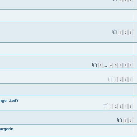
1
2
3
1
4
5
6
7
8
…
1
2
3
4
nger Zeit?
1
2
3
4
5
1
2
urgerin