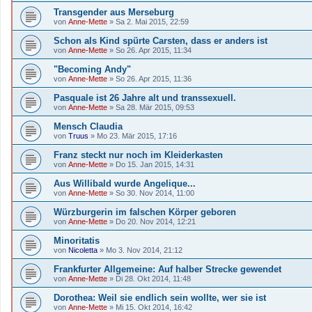
Transgender aus Merseburg
von
Anne-Mette
»
Sa 2. Mai 2015, 22:59
Schon als Kind spürte Carsten, dass er anders ist
von
Anne-Mette
»
So 26. Apr 2015, 11:34
"Becoming Andy"
von
Anne-Mette
»
So 26. Apr 2015, 11:36
Pasquale ist 26 Jahre alt und transsexuell.
von
Anne-Mette
»
Sa 28. Mär 2015, 09:53
Mensch Claudia
von
Truus
»
Mo 23. Mär 2015, 17:16
Franz steckt nur noch im Kleiderkasten
von
Anne-Mette
»
Do 15. Jan 2015, 14:31
Aus Willibald wurde Angelique...
von
Anne-Mette
»
So 30. Nov 2014, 11:00
Würzburgerin im falschen Körper geboren
von
Anne-Mette
»
Do 20. Nov 2014, 12:21
Minoritatis
von
Nicoletta
»
Mo 3. Nov 2014, 21:12
Frankfurter Allgemeine: Auf halber Strecke gewendet
von
Anne-Mette
»
Di 28. Okt 2014, 11:48
Dorothea: Weil sie endlich sein wollte, wer sie ist
von
Anne-Mette
»
Mi 15. Okt 2014, 16:42