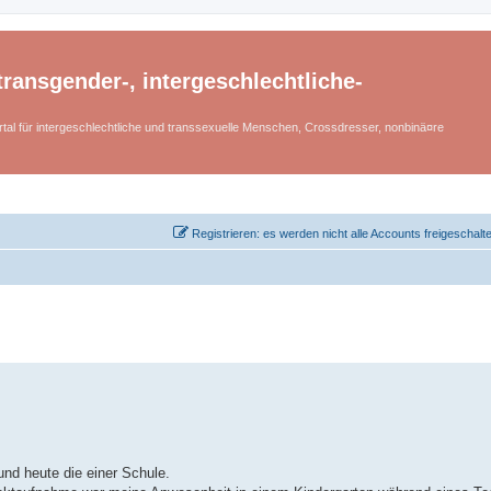
ransgender-, intergeschlechtliche-
tal für intergeschlechtliche und transsexuelle Menschen, Crossdresser, nonbinä¤re
Registrieren: es werden nicht alle Accounts freigeschalt
und heute die einer Schule.