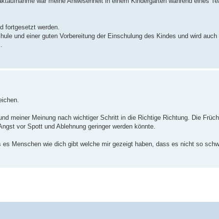
ntaktaufnahme war meine Anwesenheit in einem Kindergarten während eines 
d fortgesetzt werden.
hule und einer guten Vorbereitung der Einschulung des Kindes und wird auc
.
eichen.
und meiner Meinung nach wichtiger Schritt in die Richtige Richtung. Die Früc
 Angst vor Spott und Ablehnung geringer werden könnte.
s es Menschen wie dich gibt welche mir gezeigt haben, dass es nicht so schw