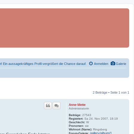
et! Ein aussagekräftiges Profil vergrößert die Chance darauf.
Anmelden
Galerie
2 Beiträge • Seite 1 von 1
Anne-Mette
Administratorin
Beiträge:
27543
Registriert:
Sa 24. Nov 2007, 18:19
Geschlecht:
W
Pronomen:
sie
Wohnort (Name):
Ringsberg
gallery/album/1
Forum-Galerie: