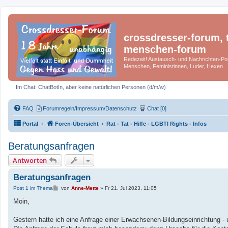
crossdresser-forum, t
menschen-forum
Redezeit! Austausch- und Nachrichten-Por
Menschen, Feministinnen, Luder, Hexen
Im Chat: ChatBotIn, aber keine natürlichen Personen (d/m/w)
FAQ
Forumregeln/Impressum/Datenschutz
Chat [0]
Portal
Foren-Übersicht
Rat - Tat - Hilfe - LGBTI Rights - Infos
Beratungsanfragen
Antworten
Beratungsanfragen
B
Post 1 im Thema
von
Anne-Mette
»
Fr 21. Jul 2023, 11:05
e
i
Moin,
t
r
a
Gestern hatte ich eine Anfrage einer Erwachsenen-Bildungseinrichtung - 
g