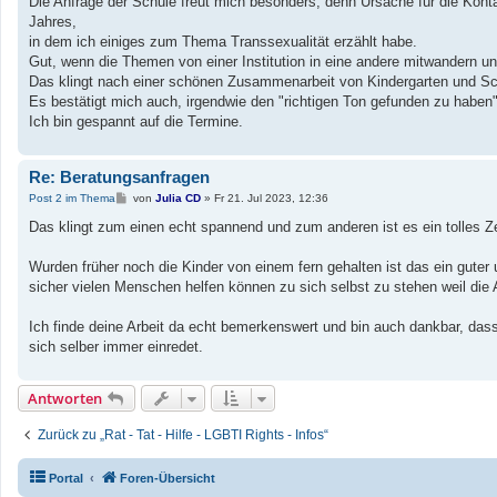
Die Anfrage der Schule freut mich besonders; denn Ursache für die Ko
Jahres,
in dem ich einiges zum Thema Transsexualität erzählt habe.
Gut, wenn die Themen von einer Institution in eine andere mitwandern un
Das klingt nach einer schönen Zusammenarbeit von Kindergarten und Sc
Es bestätigt mich auch, irgendwie den "richtigen Ton gefunden zu haben"
Ich bin gespannt auf die Termine.
Re: Beratungsanfragen
B
Post 2 im Thema
von
Julia CD
»
Fr 21. Jul 2023, 12:36
e
i
Das klingt zum einen echt spannend und zum anderen ist es ein tolles Z
t
r
a
Wurden früher noch die Kinder von einem fern gehalten ist das ein guter 
g
sicher vielen Menschen helfen können zu sich selbst zu stehen weil die
Ich finde deine Arbeit da echt bemerkenswert und bin auch dankbar, das
sich selber immer einredet.
Antworten
Zurück zu „Rat - Tat - Hilfe - LGBTI Rights - Infos“
Portal
Foren-Übersicht