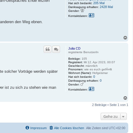
Team-Gespräches Ende letzten
205 Mal
Hat sich bedankt:
2428 Mal
Danksagung erhalten:
Gender:
K
Kontaktdaten:
o
n
h anderen den Weg ebnen.
t
a
k
t
N
d
a
a
c
t
Julia CD
h
e
registrierte BenutzerIn
n
o
v
b
Beiträge:
105
o
e
Registriert:
Mi 12. Apr 2023, 00:07
n
Geschlecht:
männlich
n
A
Pronomen:
wie es euch gefÃ¤llt
hte solcher Vorträge werden später
n
Wohnort (Name):
Hofgeismar
n
0
Hat sich bedankt:
e
0
Danksagung erhalten:
-
Gender:
M
er ist zu sich zu stehen wie man
K
e
Kontaktdaten:
o
t
n
t
N
t
e
a
a
2 Beiträge • Seite 1 von 1
k
c
t
h
d
o
Gehe zu
a
b
t
e
e
n
n
Impressum
Alle Cookies löschen
Alle Zeiten sind
UTC+02:00
v