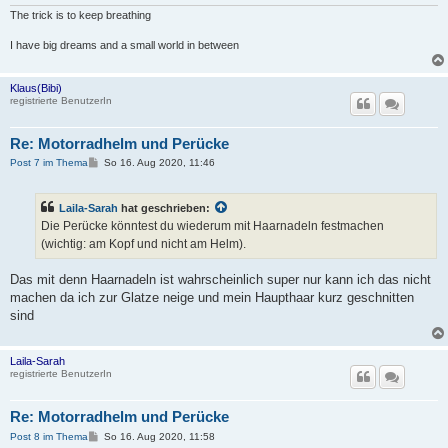
The trick is to keep breathing
I have big dreams and a small world in between
Klaus(Bibi)
registrierte BenutzerIn
Re: Motorradhelm und Perücke
B
Post 7 im Thema
So 16. Aug 2020, 11:46
e
i
t
Laila-Sarah
hat geschrieben:
r
a
Die Perücke könntest du wiederum mit Haarnadeln festmachen
g
(wichtig: am Kopf und nicht am Helm).
Das mit denn Haarnadeln ist wahrscheinlich super nur kann ich das nicht
machen da ich zur Glatze neige und mein Haupthaar kurz geschnitten
sind
Laila-Sarah
registrierte BenutzerIn
Re: Motorradhelm und Perücke
B
Post 8 im Thema
So 16. Aug 2020, 11:58
e