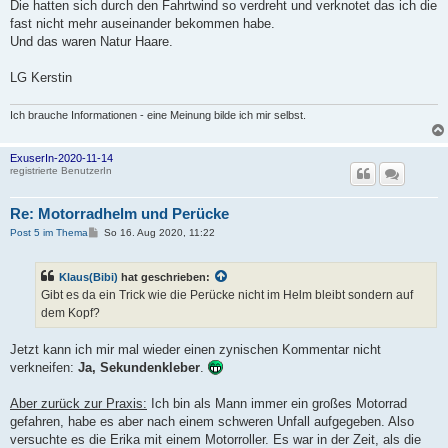
Die hatten sich durch den Fahrtwind so verdreht und verknotet das ich die
fast nicht mehr auseinander bekommen habe.
Und das waren Natur Haare.
LG Kerstin
Ich brauche Informationen - eine Meinung bilde ich mir selbst.
ExuserIn-2020-11-14
registrierte BenutzerIn
Re: Motorradhelm und Perücke
B
Post 5 im Thema
So 16. Aug 2020, 11:22
e
i
t
Klaus(Bibi)
hat geschrieben:
r
a
Gibt es da ein Trick wie die Perücke nicht im Helm bleibt sondern auf
g
dem Kopf?
Jetzt kann ich mir mal wieder einen zynischen Kommentar nicht
verkneifen:
Ja, Sekundenkleber
.
Aber zurück zur Praxis:
Ich bin als Mann immer ein großes Motorrad
gefahren, habe es aber nach einem schweren Unfall aufgegeben. Also
versuchte es die Erika mit einem Motorroller. Es war in der Zeit, als die