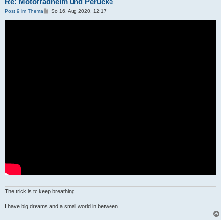
Re: Motorradhelm und Perücke
B
Post 9 im Thema
So 16. Aug 2020, 12:17
e
i
t
r
a
g
The trick is to keep breathing
I have big dreams and a small world in between