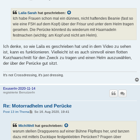
e
i
t
Laila-Sarah
hat geschrieben:
r
a
Ich habe Frauen schon mal ein dünnes, nicht haftendes Beanie (fast so
g
wie eine FSH auf dem Kopf) über der Frisur und unter dem Helm tragen
gesehen. Die Perücke könntest du wiederum mit Haarnadeln
festmachen (wichtig: am Kopf und nicht am Helm).
Ich denke, so wie Laila es geschrieben hat und in dem Video zu sehen
ist, kann es funktionieren. Vielleicht ist es auch sinnvoll einen flotten
Kurzhaarschnitt für den Zweck zu tragen und einen Helm auszuwählen,
der über der Perücke gut sitzt.
It's not Crossdressing, it's just dressing.
ExuserIn-2020-11-14
registrierte BenutzerIn
Re: Motorradhelm und Perücke
B
Post 13 im Thema
So 16. Aug 2020, 19:41
e
i
t
MichiWell
hat geschrieben:
r
a
warum stellen Dragqueens auf einer Bühne Flipflops her, und tanzen
g
dazu mit mittels Ducktape festgeklebten Perücken? Fragen über