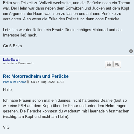
Erika von Teilzeit zu Vollzeit wechselte, und die Perücke noch ein Thema
war. Der Helm war dann neben dem Schwitzen und Jucken auf dem Kopf
ein Argument die Haare wachsen zu lassen und auf eine Perücke zu
verzichten. Also wenn die Erika den Roller fuhr, dann ohne Perücke.
Letztlich war der Roller kein Ersatz für ein richtiges Motorrad und das
Interesse ließ nach.
Gruß Erika
Laila-Sarah
registrierte BenutzerIn
Re: Motorradhelm und Perücke
B
Post 6 im Thema
So 16. Aug 2020, 11:38
e
i
Hallo,
t
r
a
Ich habe Frauen schon mal ein dünnes, nicht haftendes Beanie (fast so
g
wie eine FSH auf dem Kopf) über der Frisur und unter dem Helm tragen
gesehen. Die Perücke könntest du wiederum mit Haarnadeln festmachen
(wichtig: am Kopf und nicht am Helm).
VlG