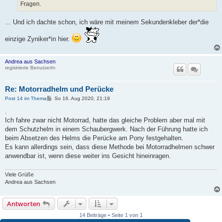
Fragen.
... Und ich dachte schon, ich wäre mit meinem Sekundenkleber der*die
einzige Zyniker*in hier.
Andrea aus Sachsen
registrierte BenutzerIn
Re: Motorradhelm und Perücke
B
Post 14 im Thema
So 16. Aug 2020, 21:19
e
i
.
t
Ich fahre zwar nicht Motorrad, hatte das gleiche Problem aber mal mit
r
a
dem Schutzhelm in einem Schaubergwerk. Nach der Führung hatte ich
g
beim Absetzen des Helms die Perücke am Pony festgehalten.
Es kann allerdings sein, dass diese Methode bei Motorradhelmen schwer
anwendbar ist, wenn diese weiter ins Gesicht hineinragen.
Viele Grüße
Andrea aus Sachsen
Antworten
14 Beiträge • Seite 1 von 1