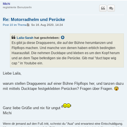
Michi
registrierte BenutzerIn
Re: Motorradhelm und Perücke
B
Post 10 im Thema
So 16. Aug 2020, 14:24
e
i
t
Laila-Sarah
hat geschrieben:
r
a
Es gibt ja diese Dragqueens, die auf der Bühne herumtanzen und
g
Flipflops machen. Und manche von denen haben erblich bedingten
Haarausfall. Die nehmen Ducktape und kleben es um den Kopf herum
und an dem Tape befestigen sie die Perücke. Gib mal "duct tape wig
cap " in Youtube ein.
Liebe Laila,
warum stellen Dragqueens auf einer Bühne Flipflops her, und tanzen dazu
mit mittels Ducktape festgeklebten Perücken? Fragen über Fragen.
Ganz liebe Grüße und nix für ungut
Michi
Wenn dir jemand auf den Fuß tritt, schreist du "Aua" und erwartest eine Entschuldigung.