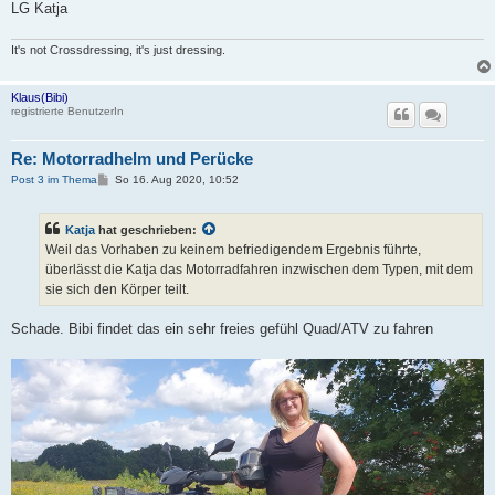
LG Katja
It's not Crossdressing, it's just dressing.
Klaus(Bibi)
registrierte BenutzerIn
Re: Motorradhelm und Perücke
B
Post 3 im Thema
So 16. Aug 2020, 10:52
e
i
t
Katja
hat geschrieben:
r
a
Weil das Vorhaben zu keinem befriedigendem Ergebnis führte,
g
überlässt die Katja das Motorradfahren inzwischen dem Typen, mit dem
sie sich den Körper teilt.
Schade. Bibi findet das ein sehr freies gefühl Quad/ATV zu fahren