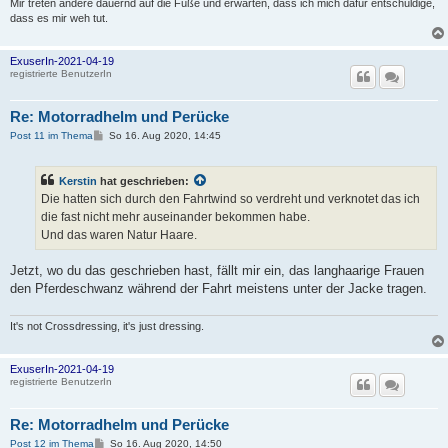
Mir treten andere dauernd auf die Füße und erwarten, dass ich mich dafür entschuldige,
dass es mir weh tut.
ExuserIn-2021-04-19
registrierte BenutzerIn
Re: Motorradhelm und Perücke
B
Post 11 im Thema
So 16. Aug 2020, 14:45
e
i
t
Kerstin
hat geschrieben:
r
a
Die hatten sich durch den Fahrtwind so verdreht und verknotet das ich
g
die fast nicht mehr auseinander bekommen habe.
Und das waren Natur Haare.
Jetzt, wo du das geschrieben hast, fällt mir ein, das langhaarige Frauen
den Pferdeschwanz während der Fahrt meistens unter der Jacke tragen.
It's not Crossdressing, it's just dressing.
ExuserIn-2021-04-19
registrierte BenutzerIn
Re: Motorradhelm und Perücke
B
Post 12 im Thema
So 16. Aug 2020, 14:50