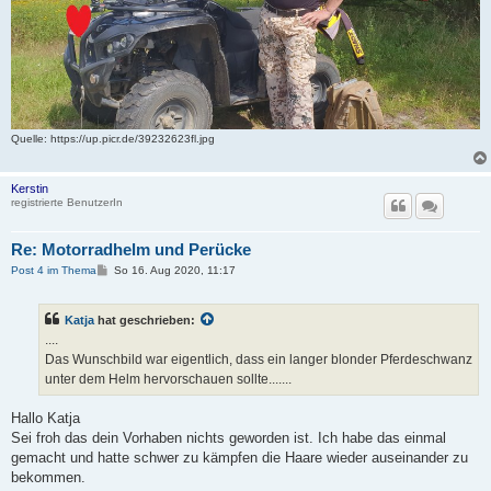
Quelle
: https://up.picr.de/39232623fl.jpg
Kerstin
registrierte BenutzerIn
Re: Motorradhelm und Perücke
B
Post 4 im Thema
So 16. Aug 2020, 11:17
e
i
t
Katja
hat geschrieben:
r
a
....
g
Das Wunschbild war eigentlich, dass ein langer blonder Pferdeschwanz
unter dem Helm hervorschauen sollte.......
Hallo Katja
Sei froh das dein Vorhaben nichts geworden ist. Ich habe das einmal
gemacht und hatte schwer zu kämpfen die Haare wieder auseinander zu
bekommen.