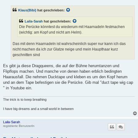
i
t
Klaus(Bibi)
hat geschrieben:
r
a
g
Laila-Sarah
hat geschrieben:
Die Perücke könntest du wiederum mit Haarnadeln festmachen
(wichtig: am Kopf und nicht am Helm).
Das mit denn Haarnadeln ist wahrscheinlich super nur kann ich das
nicht machen da ich zur Glatze neige und mein Haupthaar kurz
geschnitten sind
Es gibt ja diese Dragqueens, die auf der Bühne herumtanzen und
Flipflops machen. Und manche von denen haben erblich bedingten
Haarausfall. Die nehmen Ducktape und kleben es um den Kopf herum
und an dem Tape befestigen sie die Perücke. Gib mal "duct tape wig cap
" in Youtube ein.
The trick is to keep breathing
I have big dreams and a small world in between
Laila-Sarah
registrierte BenutzerIn