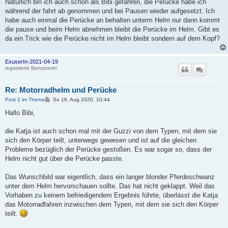
Natürlich bin ich auch schon als Bibi gefahren, die Perücke habe ich
während der fahrt ab genommen und bei Pausen wieder aufgesetzt. Ich
habe auch einmal die Perücke an behalten unterm Helm nur dann kommt
die pause und beim Helm abnehmen bleibt die Perücke im Helm. Gibt es
da ein Trick wie die Perücke nicht im Helm bleibt sondern auf dem Kopf?
ExuserIn-2021-04-19
registrierte BenutzerIn
Re: Motorradhelm und Perücke
B
Post 2 im Thema
So 16. Aug 2020, 10:44
e
i
Hallo Bibi,
t
r
a
die Katja ist auch schon mal mit der Guzzi von dem Typen, mit dem sie
g
sich den Körper teilt, unterwegs gewesen und ist auf die gleichen
Probleme bezüglich der Perücke gestoßen. Es war sogar so, dass der
Helm nicht gut über die Perücke passte.
Das Wunschbild war eigentlich, dass ein langer blonder Pferdeschwanz
unter dem Helm hervorschauen sollte. Das hat nicht geklappt. Weil das
Vorhaben zu keinem befriedigendem Ergebnis führte, überlässt die Katja
das Motorradfahren inzwischen dem Typen, mit dem sie sich den Körper
teilt.