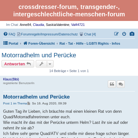
crossdresser-forum, transgender-,
intergeschlechtliche-menschen-forum
Im Chat:
Anne84
,
Claudia
,
SaskiaValentine
,
Val44721
FAQ
Forumregeln/Impressum/Datenschutz
Chat [4]
Portal
Foren-Übersicht
Rat - Tat - Hilfe - LGBTI Rights - Infos
Motorradhelm und Perücke
Antworten
14 Beiträge • Seite 1 von 1
Klaus(Bibi)
registrierte BenutzerIn
Motorradhelm und Perücke
B
Post 1 im Thema
So 16. Aug 2020, 09:39
e
i
Guten Tag ihr Lieben, ich bräuchte mal einen kleinen Rat von denn
t
Quad/Motorradfahrerinnen unter euch.
r
a
Wie macht ihr das mit der Perücke unterm Helm? Last ihr sie auf oder
g
nehmt ihr sie ab?
Ich fahre sehr gerne Quad/ATV und stelle mir diese frage schon länger.