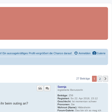
et! Ein aussagekräftiges Profil vergrößert die Chance darauf.
Anmelden
Galerie
1
2
N
27 Beiträge
Swenja
registrierte BenutzerIn
Beiträge:
256
Registriert:
So 22. Apr 2018, 15:12
Geschlecht:
Ist momentan schwer
 ihr beim outing an?
Pronomen:
Sie
Wohnort (Name):
Hildesheim
Forum-Galerie:
Das bin ich so mag ich