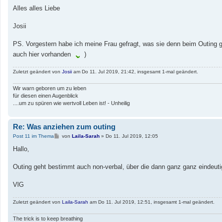
Alles alles Liebe
Josii
PS. Vorgestern habe ich meine Frau gefragt, was sie denn beim Outing gef
auch hier vorhanden
)
Zuletzt geändert von
Josii
am Do 11. Jul 2019, 21:42, insgesamt 1-mal geändert.
Wir warn geboren um zu leben
für diesen einen Augenblick
....um zu spüren wie wertvoll Leben ist! - Unheilig
Re: Was anziehen zum outing
B
Post 11 im Thema
von
Laila-Sarah
»
Do 11. Jul 2019, 12:05
e
i
Hallo,
t
r
a
Outing geht bestimmt auch non-verbal, über die dann ganz ganz eindeuti
g
VlG
Zuletzt geändert von
Laila-Sarah
am Do 11. Jul 2019, 12:51, insgesamt 1-mal geändert.
The trick is to keep breathing