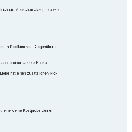
n
j
t
a
a
h ich die Menschen akzeptiere wie
k
t
d
a
t
e
n
v
o
n
hrer im Kopfkino vom Gegenüber in
J
o
s
i
i
 dann in einen andere Phase.
 Liebe hat einen zusätzlichen Kick
 eine kleine Kostprobe Deiner
.