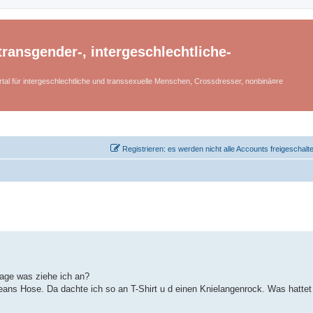
ransgender-, intergeschlechtliche-
tal für intergeschlechtliche und transsexuelle Menschen, Crossdresser, nonbinä¤re
Registrieren: es werden nicht alle Accounts freigeschalt
rage was ziehe ich an?
 Jeans Hose. Da dachte ich so an T-Shirt u d einen Knielangenrock. Was hattet