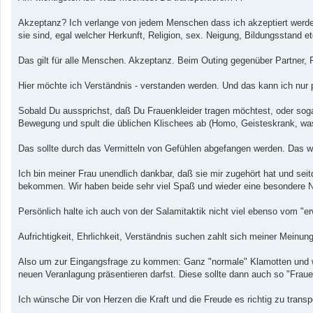
Akzeptanz? Ich verlange von jedem Menschen dass ich akzeptiert werde 
sie sind, egal welcher Herkunft, Religion, sex. Neigung, Bildungsstand etc
Das gilt für alle Menschen. Akzeptanz. Beim Outing gegenüber Partner, F
Hier möchte ich Verständnis - verstanden werden. Und das kann ich nur p
Sobald Du aussprichst, daß Du Frauenkleider tragen möchtest, oder sog
Bewegung und spult die üblichen Klischees ab (Homo, Geisteskrank, was
Das sollte durch das Vermitteln von Gefühlen abgefangen werden. Das wa
Ich bin meiner Frau unendlich dankbar, daß sie mir zugehört hat und sei
bekommen. Wir haben beide sehr viel Spaß und wieder eine besondere N
Persönlich halte ich auch von der Salamitaktik nicht viel ebenso vom "e
Aufrichtigkeit, Ehrlichkeit, Verständnis suchen zahlt sich meiner Meinun
Also um zur Eingangsfrage zu kommen: Ganz "normale" Klamotten und w
neuen Veranlagung präsentieren darfst. Diese sollte dann auch so "Fraue
Ich wünsche Dir von Herzen die Kraft und die Freude es richtig zu transp