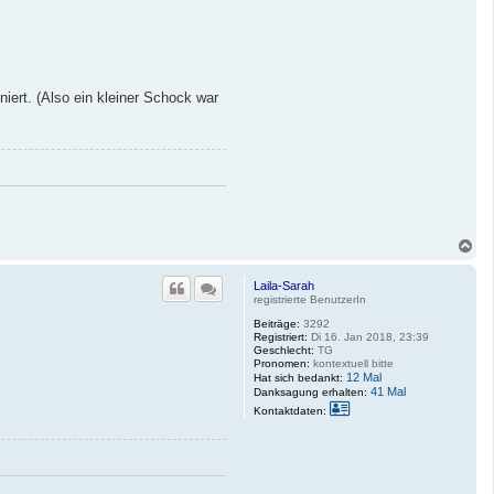
iert. (Also ein kleiner Schock war
N
a
c
Laila-Sarah
h
registrierte BenutzerIn
o
b
Beiträge:
3292
e
Registriert:
Di 16. Jan 2018, 23:39
Geschlecht:
TG
n
Pronomen:
kontextuell bitte
12 Mal
Hat sich bedankt:
41 Mal
Danksagung erhalten:
K
Kontaktdaten:
o
n
t
a
k
t