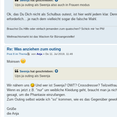
Swenja
hat geschrieben:
r
a
Ups ja outing als Swenja also auch in Frauen modus
g
Ok, das Du Dich nicht als Schulbus outest, ist hier wohl jedem klar. De
erforderlich....je nach dem vielleicht sogar die falsche Wahl.
Brauchst Du Hilfe oder einfach jemanden zum quatschen? Schick mir 'ne PN!
Weihnachtsmarkt ist das Wacken für Büroangestellte!
Re: Was anziehen zum outing
B
Post 8 im Thema
von
Anja
»
Do 11. Jul 2019, 11:46
e
i
Moinsen
t
r
a
Swenja
hat geschrieben:
g
Ups ja outing als Swenja
Wir nähern uns
Und wer ist Swenja? DWT? Crossdresser? Teilzeitfrau
Wenn es jetzt z.B. "nur" um weibliche Kleidung geht, braucht man ja ni
gesagt, um die Phantasie einzufangen.
Zum Outing selbst würde ich "so" kommen, wie es das Gegenüber gewohn
Grüße
die Anja