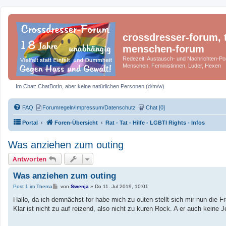
crossdresser-forum, t
menschen-forum
Redezeit! Austausch- und Nachrichten-Por
Menschen, Feministinnen, Luder, Hexen
Im Chat: ChatBotIn, aber keine natürlichen Personen (d/m/w)
FAQ
Forumregeln/Impressum/Datenschutz
Chat [0]
Portal
Foren-Übersicht
Rat - Tat - Hilfe - LGBTI Rights - Infos
Was anziehen zum outing
Antworten
Was anziehen zum outing
B
Post 1 im Thema
von
Swenja
»
Do 11. Jul 2019, 10:01
e
i
Hallo, da ich demnächst for habe mich zu outen stellt sich mir nun die F
t
Klar ist nicht zu auf reizend, also nicht zu kuren Rock. A er auch keine
r
a
g