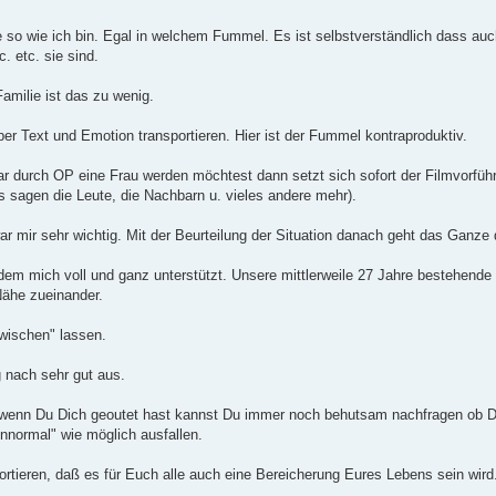
so wie ich bin. Egal in welchem Fummel. Es ist selbstverständlich dass auc
. etc. sie sind.
amilie ist das zu wenig.
er Text und Emotion transportieren. Hier ist der Fummel kontraproduktiv.
ar durch OP eine Frau werden möchtest dann setzt sich sofort der Filmvorfü
 sagen die Leute, die Nachbarn u. vieles andere mehr).
r mir sehr wichtig. Mit der Beurteilung der Situation danach geht das Ganze
tdem mich voll und ganz unterstützt. Unsere mittlerweile 27 Jahre bestehende
ähe zueinander.
rwischen" lassen.
g nach sehr gut aus.
enn Du Dich geoutet hast kannst Du immer noch behutsam nachfragen ob Du
nnormal" wie möglich ausfallen.
ortieren, daß es für Euch alle auch eine Bereicherung Eures Lebens sein wird