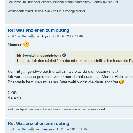
Brauchst Du Hilfe oder einfach jemanden zum quatschen? Schick mir 'ne PN!
Weihnachtsmarkt ist das Wacken für Büroangestellte!
Re: Was anziehen zum outing
B
Post 4 im Thema
von
Anja
»
Do 11. Jul 2019, 11:06
e
i
Moinsen
t
r
a
Swenja
hat geschrieben:
g
Hallo, da ich demnächst for habe mich zu outen stellt sich mir nun die 
Kommt ja irgendwie auch drauf an, als was du dich outen willst?
Ich war genauso gekleidet wie immer damals (also als Mann). Hatte aber
Phantasie bemühen mussten. Wer weiß wohin die dann abdriftet
Grüße
die Anja
Fällt der Apfel weit vom Stamm, kommt wenigstens mal Sonne dran!
Re: Was anziehen zum outing
B
Post 5 im Thema
von
Swenja
»
Do 11. Jul 2019, 11:15
e