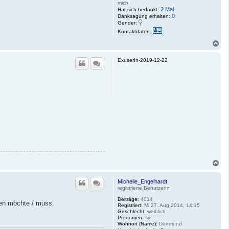
mich
2 Mal
Hat sich bedankt:
0
Danksagung erhalten:
Gender:
K
Kontaktdaten:
o
n
N
t
a
a
c
k
ExuserIn-2019-12-22
h
t
o
d
a
b
t
e
e
n
n
v
o
n
S
w
e
n
j
a
N
a
c
Michelle_Engelhardt
h
registrierte BenutzerIn
o
b
Beiträge:
4014
ten möchte / muss.
e
Registriert:
Mi 27. Aug 2014, 14:15
Geschlecht:
weiblich
n
Pronomen:
sie
Wohnort (Name):
Dortmund