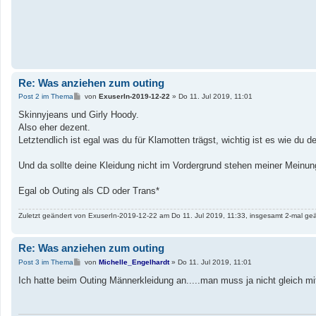
Re: Was anziehen zum outing
B
Post 2 im Thema
von
ExuserIn-2019-12-22
»
Do 11. Jul 2019, 11:01
e
i
Skinnyjeans und Girly Hoody.
t
Also eher dezent.
r
a
Letztendlich ist egal was du für Klamotten trägst, wichtig ist es wie du d
g
Und da sollte deine Kleidung nicht im Vordergrund stehen meiner Meinun
Egal ob Outing als CD oder Trans*
Zuletzt geändert von
ExuserIn-2019-12-22
am Do 11. Jul 2019, 11:33, insgesamt 2-mal geä
Re: Was anziehen zum outing
B
Post 3 im Thema
von
Michelle_Engelhardt
»
Do 11. Jul 2019, 11:01
e
i
Ich hatte beim Outing Männerkleidung an.....man muss ja nicht gleich m
t
r
a
g