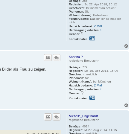
Beiträge:
256
b
j
Registriert:
So 22. Apr 2018, 15:12
e
a
Geschlecht:
Ist momentan schwer
n
Pronomen:
Sie
Wohnort (Name):
Hildesheim
Forum-Galerie:
Das bin ich so mag ich
mich
2 Mal
Hat sich bedankt:
0
Danksagung erhalten:
Gender:
K
Kontaktdaten:
o
n
N
t
a
a
c
k
Sabrina.P
h
t
registrierte BenutzerIn
o
d
a
b
Beiträge:
779
 Bilder als Frau zu zeigen.
t
e
Registriert:
Mo 15. Dez 2014, 15:09
e
Geschlecht:
weiblich
n
n
Pronomen:
Sie
v
Wohnort (Name):
bei München
o
2 Mal
Hat sich bedankt:
n
0
Danksagung erhalten:
S
Gender:
w
K
Kontaktdaten:
e
o
n
n
N
j
t
a
a
a
c
k
Michelle_Engelhardt
h
t
registrierte BenutzerIn
o
d
a
b
Beiträge:
4014
t
e
Registriert:
Mi 27. Aug 2014, 14:15
e
Geschlecht:
weiblich