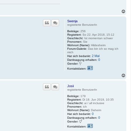
e
d
n
t
v
N
o
a
n
c
A
Swenja
h
n
registrierte BenutzerIn
j
o
a
Beiträge:
256
b
Registriert:
So 22. Apr 2018, 15:12
e
Geschlecht:
Ist momentan schwer
n
Pronomen:
Sie
Wohnort (Name):
Hildesheim
Forum-Galerie:
Das bin ich so mag ich
mich
2 Mal
Hat sich bedankt:
0
Danksagung erhalten:
Gender:
K
Kontaktdaten:
o
n
N
t
a
a
c
k
Josii
h
t
registrierte BenutzerIn
o
d
a
b
Beiträge:
179
t
e
Registriert:
Di 18. Jun 2019, 10:35
e
Geschlecht:
ai / all inclusive
n
n
Pronomen:
ich
v
Wohnort (Name):
Daheim
o
0
Hat sich bedankt:
n
0
Danksagung erhalten:
S
Gender:
w
K
Kontaktdaten:
e
o
n