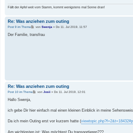
Fällt der Apfel weit vom Stamm, kommt wenigstens mal Sonne dran!
Re: Was anziehen zum outing
B
Post 9 im Thema
von
Swenja
»
Do 11. Jul 2019, 11:57
e
i
Der Familie, transfrau
t
r
a
g
Re: Was anziehen zum outing
B
Post 10 im Thema
von
Josii
»
Do 11. Jul 2019, 12:01
e
i
Hallo Swenja,
t
r
a
ich gebe Dir hier einfach mal einen kleinen Einblick in meine Sehenswe
g
Da ich mein Outing erst vor kurzem hatte (
viewtopic.php?f=2&t=18432#
Am wichtigsten ist: Was möchtest Du transportieren???