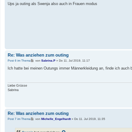
i
Ups ja outing als Swenja also auch in Frauen modus
t
r
a
g
Re: Was anziehen zum outing
B
Post 6 im Thema
von
Sabrina.P
»
Do 11. Jul 2019, 11:17
e
i
Ich hatte bei meinen Outungs immer Männerkleidung an, finde ich auch bes
t
r
a
g
Liebe Grüsse
Sabrina
Re: Was anziehen zum outing
B
Post 7 im Thema
von
Michelle_Engelhardt
»
Do 11. Jul 2019, 11:35
e
i
t