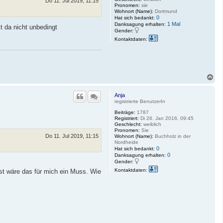
n
Do 11. Jul 2019, 11:15
n
Pronomen:
sie
v
Wohnort (Name):
Dortmund
o
0
Hat sich bedankt:
n
1 Mal
Danksagung erhalten:
t da nicht unbedingt
S
Gender:
a
K
Kontaktdaten:
b
o
r
n
i
t
n
a
a
k
.
t
P
N
d
a
a
c
t
Anja
e
h
registrierte BenutzerIn
n
o
v
b
Beiträge:
1787
o
e
Registriert:
Di 26. Jan 2016, 09:45
n
Geschlecht:
weiblich
n
M
Pronomen:
Sie
i
Do 11. Jul 2019, 11:15
Wohnort (Name):
Buchholz in der
c
Nordheide
h
0
Hat sich bedankt:
e
0
Danksagung erhalten:
l
Gender:
l
K
e
Kontaktdaten:
st wäre das für mich ein Muss. Wie
o
_
n
E
t
n
a
g
k
e
t
l
d
h
a
a
t
r