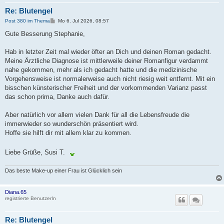
Re: Blutengel
B
Post 380 im Thema
Mo 6. Jul 2026, 08:57
e
i
Gute Besserung Stephanie,
t
r
a
Hab in letzter Zeit mal wieder öfter an Dich und deinen Roman gedacht.
g
Meine Ärztliche Diagnose ist mittlerweile deiner Romanfigur verdammt
nahe gekommen, mehr als ich gedacht hatte und die medizinische
Vorgehensweise ist normalerweise auch nicht riesig weit entfernt. Mit ein
bisschen künsterischer Freiheit und der vorkommenden Varianz passt
das schon prima, Danke auch dafür.
Aber natürlich vor allem vielen Dank für all die Lebensfreude die
immerwieder so wunderschön präsentiert wird.
Hoffe sie hilft dir mit allem klar zu kommen.
Liebe Grüße, Susi T.
Das beste Make-up einer Frau ist Glücklich sein
Diana.65
registrierte BenutzerIn
Re: Blutengel