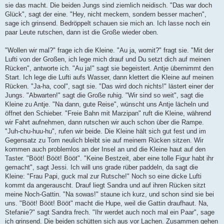
sie das macht. Die beiden Jungs sind ziemlich neidisch. "Das war doch
Glück", sagt der eine. "Hey, nicht meckern, sondern besser machen",
sage ich grinsend. Bedröppelt schauen sie mich an. Ich lasse noch ein
paar Leute rutschen, dann ist die Große wieder oben.
"Wollen wir mal?" frage ich die Kleine. "Au ja, womit?" fragt sie. "Mit der
Lufti von der Großen, ich lege mich drauf und Du setzt dich auf meinen
Rücken", antworte ich. "Au ja!" sagt sie begeistert. Antje übernimmt den
Start. Ich lege die Lufti aufs Wasser, dann klettert die Kleine auf meinen
Rücken. "Ja-ha, cool", sagt sie. "Das wird doch nichts!" lästert einer der
Jungs. "Abwarten!" sagt die Große ruhig. "Wir sind so weit", sagt die
Kleine zu Antje. "Na dann, gute Reise", wünscht uns Antje lächeln und
öffnet den Schieber. "Freie Bahn mit Marzipan" ruft die Kleine, während
wir Fahrt aufnehmen, dann rutschen wir auch schon über die Rampe.
"Juh-chu-huu-hu", rufen wir beide. Die Kleine hält sich gut fest und im
Gegensatz zu Tom neulich bleibt sie auf meinem Rücken sitzen. Wir
kommen auch problemlos an der Insel an und die Kleine haut auf den
Taster. "Bööt! Bööt! Bööt". "Keine Bestzeit, aber eine tolle Figur habt ihr
gemacht", sagt Jessi. Ich will uns grade rüber paddeln, da sagt die
Kleine: "Frau Papi, guck mal zur Rutsche!" Noch so eine dicke Lufti
kommt da angerauscht. Drauf liegt Sandra und auf ihren Rücken sitzt
meine Noch-Gattin. "Na sowas!" staune ich kurz, und schon sind sie bei
uns. "Bööt! Bööt! Bööt" macht die Hupe, weil die Gattin draufhaut. Na,
Stefanie?" sagt Sandra frech. "Ihr werdet auch noch mal ein Paar", sage
ich grinsend. Die beiden schütten sich aus vor Lachen. Zusammen gehen