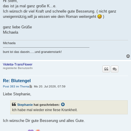
Hi Steffi,
das ist ja mal ganz große K...e.
Ich wünsch dir viel Kraft und schnelle gute Besserung. ( nicht ganz
uneigennützig,will ja wissen wie dein Roman weitergeht
)
ganz liebe Grüße
Michaela
Michaela
--------------------------------------------------------------------------
bunt ist das dasein......und granatenstark!
Violetta-TransFlower
registrierte BenutzerIn
Re: Blutengel
B
Post 383 im Thema
Mo 20. Jul 2026, 07:59
e
i
Liebe Stephanie,
t
r
a
Stephanie
hat geschrieben:
g
Ich habe mal wieder eine fiese Krankheit.
Ich wünsche Dir gute Besserung und alles Gute.