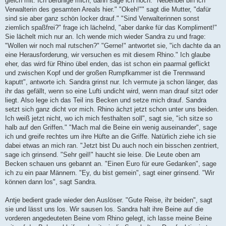
gleich mit. Ich beruhige mich, dann sage ich noch: "Nebenbei bin ich
Verwalterin des gesamten Areals hier." "Okeh!"" sagt die Mutter, "dafür
sind sie aber ganz schön locker drauf." "Sind Verwalterinnen sonst
ziemlich spaßfrei?" frage ich lächelnd, "aber danke für das Kompliment!"
Sie lächelt mich nur an. Ich wende mich wieder Sandra zu und frage:
"Wollen wir noch mal rutschen?" "Gerne!" antwortet sie, "ich dachte da an
eine Herausforderung, wir versuchen es mit diesem Rhino." Ich glaube
eher, das wird für Rhino übel enden, das ist schon ein paarmal geflickt
und zwischen Kopf und der großen Rumpfkammer ist die Trennwand
kaputt", antworte ich. Sandra grinst nur. Ich vermute ja schon länger, das
ihr das gefällt, wenn so eine Lufti undicht wird, wenn man drauf sitzt oder
liegt. Also lege ich das Teil ins Becken und setze mich drauf. Sandra
setzt sich ganz dicht vor mich. Rhino ächzt jetzt schon unter uns beiden.
Ich weiß jetzt nicht, wo ich mich festhalten soll", sagt sie, "ich sitze so
halb auf den Griffen." "Mach mal die Beine ein wenig auseinander", sage
ich und greife rechtes um ihre Hüfte an die Griffe. Natürlich ziehe ich sie
dabei etwas an mich ran. "Jetzt bist Du auch noch ein bisschen zentriert,
sage ich grinsend. "Sehr geil!" haucht sie leise. Die Leute oben am
Becken schauen uns gebannt an. "Einen Euro für eure Gedanken", sage
ich zu ein paar Männern. "Ey, du bist gemein", sagt einer grinsend. "Wir
können dann los", sagt Sandra.
Antje bedient grade wieder den Auslöser. "Gute Reise, ihr beiden", sagt
sie und lässt uns los. Wir sausen los. Sandra halt ihre Beine auf die
vorderen angedeuteten Beine vom Rhino gelegt, ich lasse meine Beine