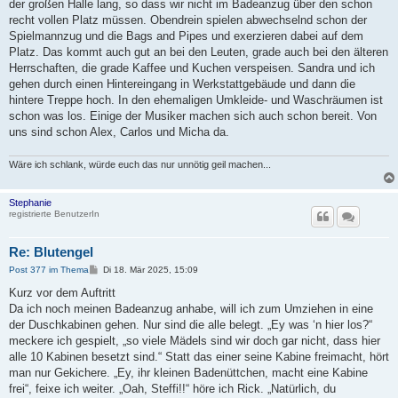
der großen Halle lang, so dass wir nicht im Badeanzug über den schon
recht vollen Platz müssen. Obendrein spielen abwechselnd schon der
Spielmannzug und die Bags and Pipes und exerzieren dabei auf dem
Platz. Das kommt auch gut an bei den Leuten, grade auch bei den älteren
Herrschaften, die grade Kaffee und Kuchen verspeisen. Sandra und ich
gehen durch einen Hintereingang in Werkstattgebäude und dann die
hintere Treppe hoch. In den ehemaligen Umkleide- und Waschräumen ist
schon was los. Einige der Musiker machen sich auch schon bereit. Von
uns sind schon Alex, Carlos und Micha da.
Wäre ich schlank, würde euch das nur unnötig geil machen...
Stephanie
registrierte BenutzerIn
Re: Blutengel
B
Post 377 im Thema
Di 18. Mär 2025, 15:09
e
i
Kurz vor dem Auftritt
t
Da ich noch meinen Badeanzug anhabe, will ich zum Umziehen in eine
r
a
der Duschkabinen gehen. Nur sind die alle belegt. „Ey was ‘n hier los?“
g
meckere ich gespielt, „so viele Mädels sind wir doch gar nicht, dass hier
alle 10 Kabinen besetzt sind.“ Statt das einer seine Kabine freimacht, hört
man nur Gekichere. „Ey, ihr kleinen Badenüttchen, macht eine Kabine
frei“, feixe ich weiter. „Oah, Steffi!!“ höre ich Rick. „Natürlich, du