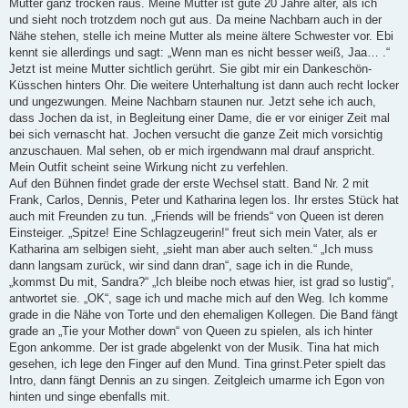
Mutter ganz trocken raus. Meine Mutter ist gute 20 Jahre älter, als ich
und sieht noch trotzdem noch gut aus. Da meine Nachbarn auch in der
Nähe stehen, stelle ich meine Mutter als meine ältere Schwester vor. Ebi
kennt sie allerdings und sagt: „Wenn man es nicht besser weiß, Jaa… .“
Jetzt ist meine Mutter sichtlich gerührt. Sie gibt mir ein Dankeschön-
Küsschen hinters Ohr. Die weitere Unterhaltung ist dann auch recht locker
und ungezwungen. Meine Nachbarn staunen nur. Jetzt sehe ich auch,
dass Jochen da ist, in Begleitung einer Dame, die er vor einiger Zeit mal
bei sich vernascht hat. Jochen versucht die ganze Zeit mich vorsichtig
anzuschauen. Mal sehen, ob er mich irgendwann mal drauf anspricht.
Mein Outfit scheint seine Wirkung nicht zu verfehlen.
Auf den Bühnen findet grade der erste Wechsel statt. Band Nr. 2 mit
Frank, Carlos, Dennis, Peter und Katharina legen los. Ihr erstes Stück hat
auch mit Freunden zu tun. „Friends will be friends“ von Queen ist deren
Einsteiger. „Spitze! Eine Schlagzeugerin!“ freut sich mein Vater, als er
Katharina am selbigen sieht, „sieht man aber auch selten.“ „Ich muss
dann langsam zurück, wir sind dann dran“, sage ich in die Runde,
„kommst Du mit, Sandra?“ „Ich bleibe noch etwas hier, ist grad so lustig“,
antwortet sie. „OK“, sage ich und mache mich auf den Weg. Ich komme
grade in die Nähe von Torte und den ehemaligen Kollegen. Die Band fängt
grade an „Tie your Mother down“ von Queen zu spielen, als ich hinter
Egon ankomme. Der ist grade abgelenkt von der Musik. Tina hat mich
gesehen, ich lege den Finger auf den Mund. Tina grinst.Peter spielt das
Intro, dann fängt Dennis an zu singen. Zeitgleich umarme ich Egon von
hinten und singe ebenfalls mit.