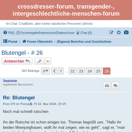
crossdresser-forum, transgender-,
intergeschlechtliche-menschen-forum
Im Chat: ChatBotIn, aber keine natürlichen Personen (d/m/w)
FAQ
Forumregeln/Impressum/Datenschutz
Chat [0]
Portal
Foren-Übersicht
(Eigene) Berichte und Geschichten
Blutengel - # 26
Antworten
Seite 26 von 26
1
22
23
24
25
26
Vorherige
383 Beiträge
…
Stephanie
registrierte BenutzerIn
Re: Blutengel
B
Post 376 im Thema
Fr 22. Nov 2024, 15:15
e
i
Noch mal schnell rutschen
t
r
a
An der Rutsche ist schon einiges los. Thomas begrüßt uns. "Hallo ihr
g
beiden Meerjungfrauen, wollt ihr mal zeigen, wie es geht", sagt er, "man