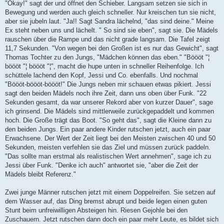
"Okay!" sagt der und öffnet den Schieber. Langsam setzen sie sich in
Bewegung und werden auch gleich schneller. Nur kreischen tun sie nicht,
aber sie jubeln laut. "Ja!! Sagt Sandra lächelnd, "das sind deine." Meine
Ex steht neben uns und lächelt. " So sind sie eben", sagt sie. Die Mädels
rauschen über die Rampe und das nicht grade langsam. Die Tafel zeigt
11,7 Sekunden. "Von wegen bei den Großen ist es nur das Gewicht", sagt
Thomas Tochter zu den Jungs, "Mädchen können das eben." "Böööt "¦
böööt "¦ böööt "¦", macht die hupe unten in schneller Reihenfolge. Ich
schüttele lachend den Kopf, Jessi und Co. ebenfalls. Und nochmal
"Böööt-böööt-böööt!" Die Jungs neben mir schauen etwas pikiert. Jessi
sagt den beiden Mädels noch ihre Zeit, dann uns oben über Funk. "22
Sekunden gesamt, da war unserer Rekord aber von kurzer Dauer", sage
ich grinsend. Die Mädels sind mittlerweile zurückgepaddelt und kommen
hoch. Die Große trägt das Boot. "So geht das", sagt die Kleine dann zu
den beiden Jungs. Ein paar andere Kinder rutschen jetzt, auch ein paar
Erwachsene. Der Wert der Zeit liegt bei den Meisten zwischen 40 und 50
Sekunden, meisten verfehlen sie das Ziel und müssen zurück paddeln.
"Das sollte man erstmal als realistischen Wert annehmen", sage ich zu
Jessi über Funk. "Denke ich auch" antwortet sie, "aber die Zeit der
Mädels bleibt Referenz."
Zwei junge Männer rutschen jetzt mit einem Doppelreifen. Sie setzen auf
dem Wasser auf, das Ding bremst abrupt und beide legen einen guten
Stunt beim unfreiwilligen Absteigen hin. Riesen Gejohle bei den
Zuschauern. Jetzt rutschen dann doch ein paar mehr Leute, es bildet sich