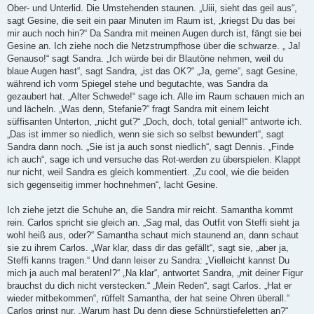
Ober- und Unterlid. Die Umstehenden staunen. „Uiii, sieht das geil aus“,
sagt Gesine, die seit ein paar Minuten im Raum ist, „kriegst Du das bei
mir auch noch hin?“ Da Sandra mit meinen Augen durch ist, fängt sie bei
Gesine an. Ich ziehe noch die Netzstrumpfhose über die schwarze. „ Ja!
Genauso!“ sagt Sandra. „Ich würde bei dir Blautöne nehmen, weil du
blaue Augen hast“, sagt Sandra, „ist das OK?“ „Ja, gerne“, sagt Gesine,
während ich vorm Spiegel stehe und begutachte, was Sandra da
gezaubert hat. „Alter Schwede!“ sage ich. Alle im Raum schauen mich an
und lächeln. „Was denn, Stefanie?“ fragt Sandra mit einem leicht
süffisanten Unterton, „nicht gut?“ „Doch, doch, total genial!“ antworte ich.
„Das ist immer so niedlich, wenn sie sich so selbst bewundert“, sagt
Sandra dann noch. „Sie ist ja auch sonst niedlich“, sagt Dennis. „Finde
ich auch“, sage ich und versuche das Rot-werden zu überspielen. Klappt
nur nicht, weil Sandra es gleich kommentiert. „Zu cool, wie die beiden
sich gegenseitig immer hochnehmen“, lacht Gesine.
Ich ziehe jetzt die Schuhe an, die Sandra mir reicht. Samantha kommt
rein. Carlos spricht sie gleich an. „Sag mal, das Outfit von Steffi sieht ja
wohl heiß aus, oder?“ Samantha schaut mich staunend an, dann schaut
sie zu ihrem Carlos. „War klar, dass dir das gefällt“, sagt sie, „aber ja,
Steffi kanns tragen.“ Und dann leiser zu Sandra: „Vielleicht kannst Du
mich ja auch mal beraten!?“ „Na klar“, antwortet Sandra, „mit deiner Figur
brauchst du dich nicht verstecken.“ „Mein Reden“, sagt Carlos. „Hat er
wieder mitbekommen“, rüffelt Samantha, der hat seine Ohren überall.“
Carlos grinst nur. „Warum hast Du denn diese Schnürstiefeletten an?“