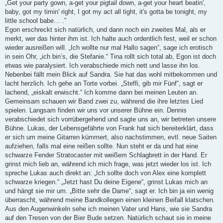
„Get your party gown, a-get your pigtail down, a-get your heart beatin′,
baby, got my timin' right, I got my act all tight, it′s gotta be tonight, my
little school babe… .”
Egon erschreckt sich natürlich, und dann noch ein zweites Mal, als er
merkt, wer das hinter ihm ist. Ich halte auch ordentlich fest, weil er schon
wieder ausreißen will. „Ich wollte nur mal Hallo sagen“, sage ich erotisch
in sein Ohr, „ich bin’s, die Stefanie.“ Tina rollt sich total ab, Egon ist doch
etwas wie paralysiert. Ich verabschiede mich nett und lasse ihn los.
Nebenbei fällt mein Blick auf Sandra. Sie hat das wohl mitbekommen und
lacht herzlich. Ich gehe an Torte vorbei. „Steffi, gib mir Fünf“, sagt er
lachend, „eiskalt erwischt.“ Ich komme dann bei meinen Leuten an.
Gemeinsam schauen wir Band zwei zu, während die ihre letztes Lied
spielen. Langsam finden wir uns vor unserer Bühne ein. Dennis
verabschiedet sich vorrübergehend und sagte uns an, wir betreten unsere
Bühne. Lukas, der Lebensgefährte von Frank hat sich bereiterklärt, dass
er sich um meine Gitarren kümmert, also nachstimmen, evtl. neue Saiten
aufziehen, falls mal eine reißen sollte. Nun steht er da und hat eine
schwarze Fender Stratocaster mit weißem Schlagbrett in der Hand. Er
grinst mich lieb an, während ich mich frage, was jetzt wieder los ist. Ich
spreche Lukas auch direkt an: „Ich sollte doch von Alex eine komplett
schwarze kriegen.“ „Jetzt hast Du deine Eigene“, grinst Lukas mich an
und hängt sie mir um. „Bitte sehr die Dame“, sagt er. Ich bin ja ein wenig
überrascht, während meine Bandkollegen einen kleinen Beifall klatschen.
Aus den Augenwinkeln sehe ich meinen Vater und Hans, wie sie Sandra
auf den Tresen von der Bier Bude setzen. Natürlich schaut sie in meine