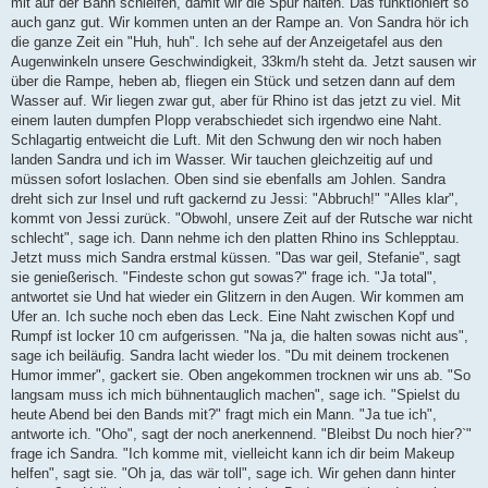
mit auf der Bahn schleifen, damit wir die Spur halten. Das funktioniert so
auch ganz gut. Wir kommen unten an der Rampe an. Von Sandra hör ich
die ganze Zeit ein "Huh, huh". Ich sehe auf der Anzeigetafel aus den
Augenwinkeln unsere Geschwindigkeit, 33km/h steht da. Jetzt sausen wir
über die Rampe, heben ab, fliegen ein Stück und setzen dann auf dem
Wasser auf. Wir liegen zwar gut, aber für Rhino ist das jetzt zu viel. Mit
einem lauten dumpfen Plopp verabschiedet sich irgendwo eine Naht.
Schlagartig entweicht die Luft. Mit den Schwung den wir noch haben
landen Sandra und ich im Wasser. Wir tauchen gleichzeitig auf und
müssen sofort loslachen. Oben sind sie ebenfalls am Johlen. Sandra
dreht sich zur Insel und ruft gackernd zu Jessi: "Abbruch!" "Alles klar",
kommt von Jessi zurück. "Obwohl, unsere Zeit auf der Rutsche war nicht
schlecht", sage ich. Dann nehme ich den platten Rhino ins Schlepptau.
Jetzt muss mich Sandra erstmal küssen. "Das war geil, Stefanie", sagt
sie genießerisch. "Findeste schon gut sowas?" frage ich. "Ja total",
antwortet sie Und hat wieder ein Glitzern in den Augen. Wir kommen am
Ufer an. Ich suche noch eben das Leck. Eine Naht zwischen Kopf und
Rumpf ist locker 10 cm aufgerissen. "Na ja, die halten sowas nicht aus",
sage ich beiläufig. Sandra lacht wieder los. "Du mit deinem trockenen
Humor immer", gackert sie. Oben angekommen trocknen wir uns ab. "So
langsam muss ich mich bühnentauglich machen", sage ich. "Spielst du
heute Abend bei den Bands mit?" fragt mich ein Mann. "Ja tue ich",
antworte ich. "Oho", sagt der noch anerkennend. "Bleibst Du noch hier?`"
frage ich Sandra. "Ich komme mit, vielleicht kann ich dir beim Makeup
helfen", sagt sie. "Oh ja, das wär toll", sage ich. Wir gehen dann hinter