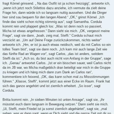
fragt Körnel grinsend. „ Na das Outfit ist ja schon freizügig“, antworte ich,
„wenn ich jetzt noch Stilettos dazu anziehe, ich vermute da zielt deine
Frage hin, dann würde ich so langsam nuttig aussehen. Und die Dinger
hier sind sau bequem für den langen Abend.“ „OK,“ grinst Körnel. „Ich
finde das sieht schon richtig stimmig aus“, sagt Samantha. Cordula
kommt rein und plappert gleich los: „Was ist denn noch so passiert,
Micha ist etwas angefressen.“ Dann sieht sie mich. „OK, vergesst meine
Frage“, sagt sie dann, „boah, zeig mal, Steffi.“ Cordula schaut mich
verzückt an. „Um auf Deine Frage zurückzukommen, nichts weiter“
antworte ich. „Hm, er ist ja auch etwas neidisch, weil du mit Carlos so ein
tolles Team bist“, sagt sie dann noch. „Ich kam mir auch lange Zeit wie
das fünfte Rad an Wagen vor“, sagt Carlos, „das ist anders, seitdem
Steffi da ist.“ „Ach so, du bist auch nicht von Anfang in der Gruppe“, sage
ich. „Genau“ antwortet Carlos. „Ist er ein bisschen sauer, weil Carlos nicht
da im JB war, wo Micha maßgeblich dran beteiligt war mich in die Gruppe
zu kriegen und ich häng mich dann zum Dank an Carlos ran“,
kommentiere ich feixend, „OK, das kann schon mal zu Missstimmungen
führen.“ „Klasse, Steffi“, kommt jetzt aus einer Ecke im Raum. Frank hat
sich das ganze angehört und ist ziemlich erheitert. „So isser“, sagt
Cordula.
Britta kommt rein. „In sieben Minuten ist unten Ansage“, sagt sie, „ihr
müsstet euch dann langsam in Bewegung setzen.“ Dann sieht sie mich.
„Ui, Steffi, mein Friedel ist ja sonst ziemlich abgehärtet“, sagt sie, „mal
sehen, was er dann sagt, wenn er Dich sieht und die ganze Zeit mit dir so