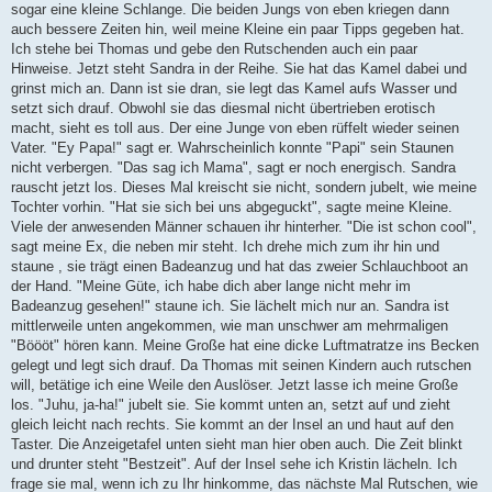
sogar eine kleine Schlange. Die beiden Jungs von eben kriegen dann
auch bessere Zeiten hin, weil meine Kleine ein paar Tipps gegeben hat.
Ich stehe bei Thomas und gebe den Rutschenden auch ein paar
Hinweise. Jetzt steht Sandra in der Reihe. Sie hat das Kamel dabei und
grinst mich an. Dann ist sie dran, sie legt das Kamel aufs Wasser und
setzt sich drauf. Obwohl sie das diesmal nicht übertrieben erotisch
macht, sieht es toll aus. Der eine Junge von eben rüffelt wieder seinen
Vater. "Ey Papa!" sagt er. Wahrscheinlich konnte "Papi" sein Staunen
nicht verbergen. "Das sag ich Mama", sagt er noch energisch. Sandra
rauscht jetzt los. Dieses Mal kreischt sie nicht, sondern jubelt, wie meine
Tochter vorhin. "Hat sie sich bei uns abgeguckt", sagte meine Kleine.
Viele der anwesenden Männer schauen ihr hinterher. "Die ist schon cool",
sagt meine Ex, die neben mir steht. Ich drehe mich zum ihr hin und
staune , sie trägt einen Badeanzug und hat das zweier Schlauchboot an
der Hand. "Meine Güte, ich habe dich aber lange nicht mehr im
Badeanzug gesehen!" staune ich. Sie lächelt mich nur an. Sandra ist
mittlerweile unten angekommen, wie man unschwer am mehrmaligen
"Böööt" hören kann. Meine Große hat eine dicke Luftmatratze ins Becken
gelegt und legt sich drauf. Da Thomas mit seinen Kindern auch rutschen
will, betätige ich eine Weile den Auslöser. Jetzt lasse ich meine Große
los. "Juhu, ja-ha!" jubelt sie. Sie kommt unten an, setzt auf und zieht
gleich leicht nach rechts. Sie kommt an der Insel an und haut auf den
Taster. Die Anzeigetafel unten sieht man hier oben auch. Die Zeit blinkt
und drunter steht "Bestzeit". Auf der Insel sehe ich Kristin lächeln. Ich
frage sie mal, wenn ich zu Ihr hinkomme, das nächste Mal Rutschen, wie