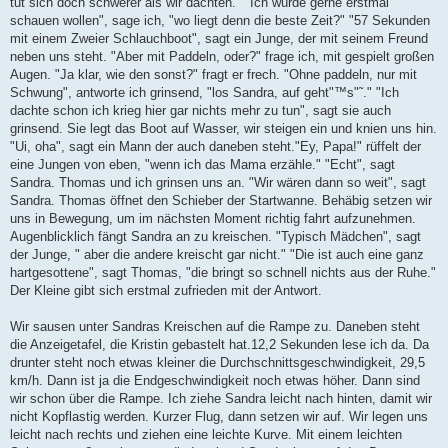
tut sich doch schwerer als wir dachten." "Ich würde gerne erstmal
schauen wollen", sage ich, "wo liegt denn die beste Zeit?" "57 Sekunden
mit einem Zweier Schlauchboot", sagt ein Junge, der mit seinem Freund
neben uns steht. "Aber mit Paddeln, oder?" frage ich, mit gespielt großen
Augen. "Ja klar, wie den sonst?" fragt er frech. "Ohne paddeln, nur mit
Schwung", antworte ich grinsend, "los Sandra, auf geht"™s"˜." "Ich
dachte schon ich krieg hier gar nichts mehr zu tun", sagt sie auch
grinsend. Sie legt das Boot auf Wasser, wir steigen ein und knien uns hin.
"Ui, oha", sagt ein Mann der auch daneben steht."Ey, Papa!" rüffelt der
eine Jungen von eben, "wenn ich das Mama erzähle." "Echt", sagt
Sandra. Thomas und ich grinsen uns an. "Wir wären dann so weit", sagt
Sandra. Thomas öffnet den Schieber der Startwanne. Behäbig setzen wir
uns in Bewegung, um im nächsten Moment richtig fahrt aufzunehmen.
Augenblicklich fängt Sandra an zu kreischen. "Typisch Mädchen", sagt
der Junge, " aber die andere kreischt gar nicht." "Die ist auch eine ganz
hartgesottene", sagt Thomas, "die bringt so schnell nichts aus der Ruhe."
Der Kleine gibt sich erstmal zufrieden mit der Antwort.
Wir sausen unter Sandras Kreischen auf die Rampe zu. Daneben steht
die Anzeigetafel, die Kristin gebastelt hat.12,2 Sekunden lese ich da. Da
drunter steht noch etwas kleiner die Durchschnittsgeschwindigkeit, 29,5
km/h. Dann ist ja die Endgeschwindigkeit noch etwas höher. Dann sind
wir schon über die Rampe. Ich ziehe Sandra leicht nach hinten, damit wir
nicht Kopflastig werden. Kurzer Flug, dann setzen wir auf. Wir legen uns
leicht nach rechts und ziehen eine leichte Kurve. Mit einem leichten