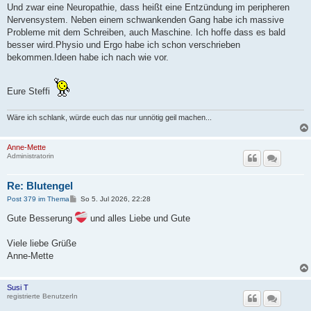
a
Und zwar eine Neuropathie, dass heißt eine Entzündung im peripheren
g
Nervensystem. Neben einem schwankenden Gang habe ich massive
Probleme mit dem Schreiben, auch Maschine. Ich hoffe dass es bald
besser wird.Physio und Ergo habe ich schon verschrieben
bekommen.Ideen habe ich nach wie vor.
Eure Steffi
Wäre ich schlank, würde euch das nur unnötig geil machen...
Anne-Mette
Administratorin
Re: Blutengel
B
Post 379 im Thema
So 5. Jul 2026, 22:28
e
i
Gute Besserung
und alles Liebe und Gute
t
r
a
Viele liebe Grüße
g
Anne-Mette
Susi T
registrierte BenutzerIn