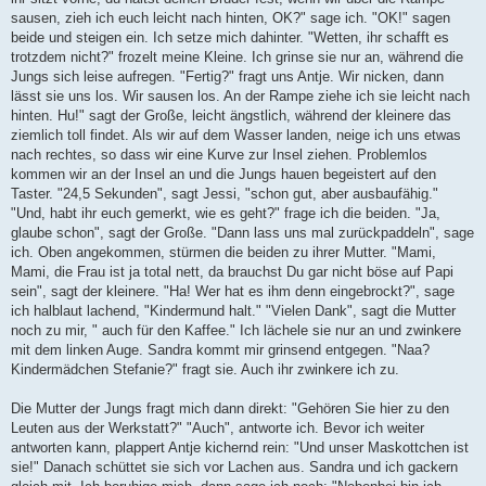
sausen, zieh ich euch leicht nach hinten, OK?" sage ich. "OK!" sagen
beide und steigen ein. Ich setze mich dahinter. "Wetten, ihr schafft es
trotzdem nicht?" frozelt meine Kleine. Ich grinse sie nur an, während die
Jungs sich leise aufregen. "Fertig?" fragt uns Antje. Wir nicken, dann
lässt sie uns los. Wir sausen los. An der Rampe ziehe ich sie leicht nach
hinten. Hu!" sagt der Große, leicht ängstlich, während der kleinere das
ziemlich toll findet. Als wir auf dem Wasser landen, neige ich uns etwas
nach rechtes, so dass wir eine Kurve zur Insel ziehen. Problemlos
kommen wir an der Insel an und die Jungs hauen begeistert auf den
Taster. "24,5 Sekunden", sagt Jessi, "schon gut, aber ausbaufähig."
"Und, habt ihr euch gemerkt, wie es geht?" frage ich die beiden. "Ja,
glaube schon", sagt der Große. "Dann lass uns mal zurückpaddeln", sage
ich. Oben angekommen, stürmen die beiden zu ihrer Mutter. "Mami,
Mami, die Frau ist ja total nett, da brauchst Du gar nicht böse auf Papi
sein", sagt der kleinere. "Ha! Wer hat es ihm denn eingebrockt?", sage
ich halblaut lachend, "Kindermund halt." "Vielen Dank", sagt die Mutter
noch zu mir, " auch für den Kaffee." Ich lächele sie nur an und zwinkere
mit dem linken Auge. Sandra kommt mir grinsend entgegen. "Naa?
Kindermädchen Stefanie?" fragt sie. Auch ihr zwinkere ich zu.
Die Mutter der Jungs fragt mich dann direkt: "Gehören Sie hier zu den
Leuten aus der Werkstatt?" "Auch", antworte ich. Bevor ich weiter
antworten kann, plappert Antje kichernd rein: "Und unser Maskottchen ist
sie!" Danach schüttet sie sich vor Lachen aus. Sandra und ich gackern