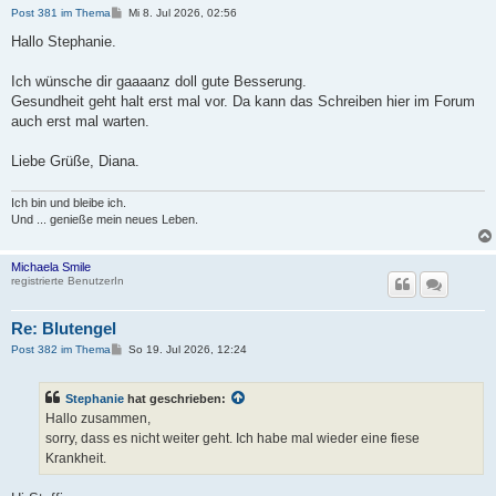
B
Post 381 im Thema
Mi 8. Jul 2026, 02:56
e
i
Hallo Stephanie.
t
r
a
Ich wünsche dir gaaaanz doll gute Besserung.
g
Gesundheit geht halt erst mal vor. Da kann das Schreiben hier im Forum
auch erst mal warten.
Liebe Grüße, Diana.
Ich bin und bleibe ich.
Und ... genieße mein neues Leben.
Michaela Smile
registrierte BenutzerIn
Re: Blutengel
B
Post 382 im Thema
So 19. Jul 2026, 12:24
e
i
t
Stephanie
hat geschrieben:
r
a
Hallo zusammen,
g
sorry, dass es nicht weiter geht. Ich habe mal wieder eine fiese
Krankheit.