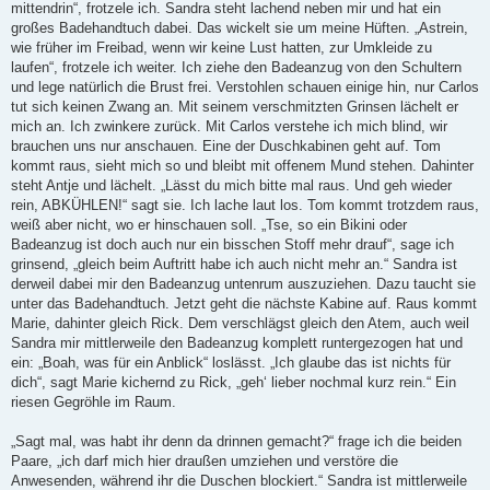
mittendrin“, frotzele ich. Sandra steht lachend neben mir und hat ein
großes Badehandtuch dabei. Das wickelt sie um meine Hüften. „Astrein,
wie früher im Freibad, wenn wir keine Lust hatten, zur Umkleide zu
laufen“, frotzele ich weiter. Ich ziehe den Badeanzug von den Schultern
und lege natürlich die Brust frei. Verstohlen schauen einige hin, nur Carlos
tut sich keinen Zwang an. Mit seinem verschmitzten Grinsen lächelt er
mich an. Ich zwinkere zurück. Mit Carlos verstehe ich mich blind, wir
brauchen uns nur anschauen. Eine der Duschkabinen geht auf. Tom
kommt raus, sieht mich so und bleibt mit offenem Mund stehen. Dahinter
steht Antje und lächelt. „Lässt du mich bitte mal raus. Und geh wieder
rein, ABKÜHLEN!“ sagt sie. Ich lache laut los. Tom kommt trotzdem raus,
weiß aber nicht, wo er hinschauen soll. „Tse, so ein Bikini oder
Badeanzug ist doch auch nur ein bisschen Stoff mehr drauf“, sage ich
grinsend, „gleich beim Auftritt habe ich auch nicht mehr an.“ Sandra ist
derweil dabei mir den Badeanzug untenrum auszuziehen. Dazu taucht sie
unter das Badehandtuch. Jetzt geht die nächste Kabine auf. Raus kommt
Marie, dahinter gleich Rick. Dem verschlägst gleich den Atem, auch weil
Sandra mir mittlerweile den Badeanzug komplett runtergezogen hat und
ein: „Boah, was für ein Anblick“ loslässt. „Ich glaube das ist nichts für
dich“, sagt Marie kichernd zu Rick, „geh‘ lieber nochmal kurz rein.“ Ein
riesen Gegröhle im Raum.
„Sagt mal, was habt ihr denn da drinnen gemacht?“ frage ich die beiden
Paare, „ich darf mich hier draußen umziehen und verstöre die
Anwesenden, während ihr die Duschen blockiert.“ Sandra ist mittlerweile