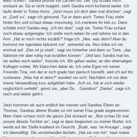
willst ficken?“ Sandra prustet vor Lachen los. Der Typ schaut mich
erstaunt an. Da er nicht reagiert, zieht Sandra mich kichernd weiter. Ich
laufe direkt in Tortes Arme. „Jetzt muss ich dich aber mal drücken“, sagt
er. „Greif zu“, sage ich grinsend. Tut er dann auch. Tortes Frau steht
hinter ihm und schaut etwas missmutig. Ich zwinkere ihr lieb zu. Dann
schiebt mich Sandra weg. „Ich bin dran“, sagt sie. Tortes Frau schaut
noch etwas aufgeregter. Ich stelle mich neben ihr und nehme sie in den
Arm. „Hat er noch nichts erzählt?“ frage ich. „Nee, was denn? Aber du
kommst mir irgendwie bekannt vor“, antwortet sie. Also kläre ich sie
erstmal auf. „Das ist ja stark“, sagt sie hinterher und dann zu Torte, „das
hätteste mir aber ruhig mal erzählen können.“ „Und lass Sandra mal los,
wir wollen noch weiter“, frotzele ich. Wir gehen weiter, an den ehemaligen
Kollegen vorbei. Wir klatschen dabei ab. Ich sehe Egon mit seiner
Freundin Tina, von der er sich grade fast panisch losreißt, weil ich auf ihn
zusteuere. „Was hat er denn?“ wundert sie sich. Nachdem ich sie über
meine Verwandlung kurz aufgeklärt habe. „Ach so, hat er sich wieder
unglücklich verliebt“, grinst sie, „aber Du… Grandios!“ „Danke“, sage ich
noch und weiter geht’s .
Jetzt kommen wir auch endlich bei meinen und Sandras Eltern an:
Thomas, Sandras älterer Bruder ist mit seiner Frau grade angekommen.
Mein Vater schaut mich die ganze Zeit erstaunt an. „Nun schau Dir mal
unsere älteste Tochter an“, sagt er dann begeistert zu meiner Mutter. Ich
werde auf der Stelle knallerot im Gesicht. „Boah, was ‘ne Ansage! „ sage
ich überwältigt. Die umstehenden lächeln. „Hat sie von mir“, haut meine