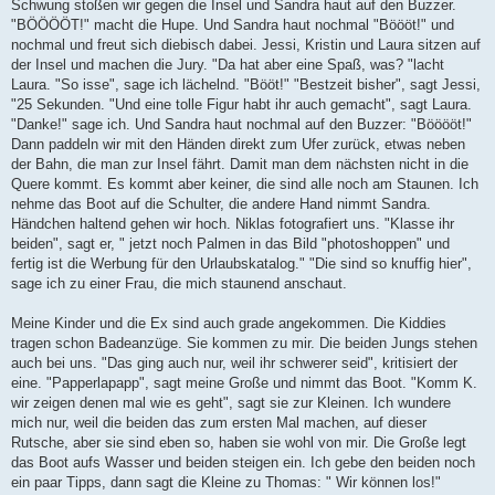
Schwung stoßen wir gegen die Insel und Sandra haut auf den Buzzer.
"BÖÖÖÖT!" macht die Hupe. Und Sandra haut nochmal "Böööt!" und
nochmal und freut sich diebisch dabei. Jessi, Kristin und Laura sitzen auf
der Insel und machen die Jury. "Da hat aber eine Spaß, was? "lacht
Laura. "So isse", sage ich lächelnd. "Bööt!" "Bestzeit bisher", sagt Jessi,
"25 Sekunden. "Und eine tolle Figur habt ihr auch gemacht", sagt Laura.
"Danke!" sage ich. Und Sandra haut nochmal auf den Buzzer: "Bööööt!"
Dann paddeln wir mit den Händen direkt zum Ufer zurück, etwas neben
der Bahn, die man zur Insel fährt. Damit man dem nächsten nicht in die
Quere kommt. Es kommt aber keiner, die sind alle noch am Staunen. Ich
nehme das Boot auf die Schulter, die andere Hand nimmt Sandra.
Händchen haltend gehen wir hoch. Niklas fotografiert uns. "Klasse ihr
beiden", sagt er, " jetzt noch Palmen in das Bild "photoshoppen" und
fertig ist die Werbung für den Urlaubskatalog." "Die sind so knuffig hier",
sage ich zu einer Frau, die mich staunend anschaut.
Meine Kinder und die Ex sind auch grade angekommen. Die Kiddies
tragen schon Badeanzüge. Sie kommen zu mir. Die beiden Jungs stehen
auch bei uns. "Das ging auch nur, weil ihr schwerer seid", kritisiert der
eine. "Papperlapapp", sagt meine Große und nimmt das Boot. "Komm K.
wir zeigen denen mal wie es geht", sagt sie zur Kleinen. Ich wundere
mich nur, weil die beiden das zum ersten Mal machen, auf dieser
Rutsche, aber sie sind eben so, haben sie wohl von mir. Die Große legt
das Boot aufs Wasser und beiden steigen ein. Ich gebe den beiden noch
ein paar Tipps, dann sagt die Kleine zu Thomas: " Wir können los!"