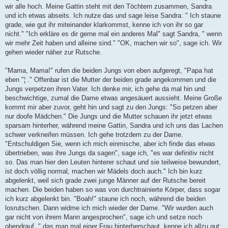
wir alle hoch. Meine Gattin steht mit den Töchtern zusammen, Sandra
und ich etwas abseits. Ich nutze das und sage leise Sandra: " Ich staune
grade, wie gut ihr miteinander klarkommst, kenne ich von ihr so gar
nicht." "Ich erkläre es dir gerne mal ein anderes Mal" sagt Sandra, " wenn
wir mehr Zeit haben und alleine sind." "OK, machen wir so", sage ich. Wir
gehen wieder näher zur Rutsche.
"Mama, Mama!" rufen die beiden Jungs von eben aufgeregt, "Papa hat
eben "¦ ." Offenbar ist die Mutter der beiden grade angekommen und die
Jungs verpetzen ihren Vater. Ich denke mir, ich gehe da mal hin und
beschwichtige, zumal die Dame etwas angesäuert aussieht. Meine Große
kommt mir aber zuvor, geht hin und sagt zu den Jungs: "So petzen aber
nur doofe Mädchen." Die Jungs und die Mutter schauen ihr jetzt etwas
sparsam hinterher, während meine Gattin, Sandra und ich uns das Lachen
schwer verkneifen müssen. Ich gehe trotzdem zu der Dame.
"Entschuldigen Sie, wenn ich mich einmische, aber ich finde das etwas
übertrieben, was ihre Jungs da sagen", sage ich, "es war definitiv nicht
so. Das man hier den Leuten hinterer schaut und sie teilweise bewundert,
ist doch völlig normal, machen wir Mädels doch auch." Ich bin kurz
abgelenkt, weil sich grade zwei junge Männer auf der Rutsche bereit
machen. Die beiden haben so was von durchtrainierte Körper, dass sogar
ich kurz abgelenkt bin. "Boah!" staune ich noch, während die beiden
losrutschen. Dann widme ich mich wieder der Dame. "Wir wurden auch
gar nicht von ihrem Mann angesprochen", sage ich und setze noch
obendrauf, " das man mal einer Frau hinterherschaut, kenne ich allzu gut;