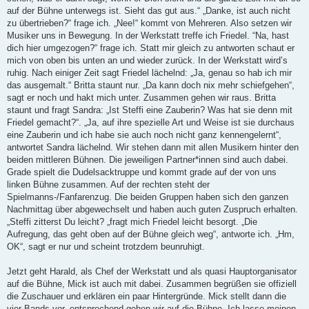
auf der Bühne unterwegs ist. Sieht das gut aus.“ „Danke, ist auch nicht
zu übertrieben?“ frage ich. „Nee!“ kommt von Mehreren. Also setzen wir
Musiker uns in Bewegung. In der Werkstatt treffe ich Friedel. “Na, hast
dich hier umgezogen?“ frage ich. Statt mir gleich zu antworten schaut er
mich von oben bis unten an und wieder zurück. In der Werkstatt wird’s
ruhig. Nach einiger Zeit sagt Friedel lächelnd: „Ja, genau so hab ich mir
das ausgemalt.“ Britta staunt nur. „Da kann doch nix mehr schiefgehen“,
sagt er noch und hakt mich unter. Zusammen gehen wir raus. Britta
staunt und fragt Sandra: „Ist Steffi eine Zauberin? Was hat sie denn mit
Friedel gemacht?“. „Ja, auf ihre spezielle Art und Weise ist sie durchaus
eine Zauberin und ich habe sie auch noch nicht ganz kennengelernt“,
antwortet Sandra lächelnd. Wir stehen dann mit allen Musikern hinter den
beiden mittleren Bühnen. Die jeweiligen Partner*innen sind auch dabei.
Grade spielt die Dudelsacktruppe und kommt grade auf der von uns
linken Bühne zusammen. Auf der rechten steht der
Spielmanns-/Fanfarenzug. Die beiden Gruppen haben sich den ganzen
Nachmittag über abgewechselt und haben auch guten Zuspruch erhalten.
„Steffi zitterst Du leicht? „fragt mich Friedel leicht besorgt. „Die
Aufregung, das geht oben auf der Bühne gleich weg“, antworte ich. „Hm,
OK“, sagt er nur und scheint trotzdem beunruhigt.
Jetzt geht Harald, als Chef der Werkstatt und als quasi Hauptorganisator
auf die Bühne, Mick ist auch mit dabei. Zusammen begrüßen sie offiziell
die Zuschauer und erklären ein paar Hintergründe. Mick stellt dann die
vier Bands vor, entsprechend gehen wir auf die Bühne. Ich lasse meinen