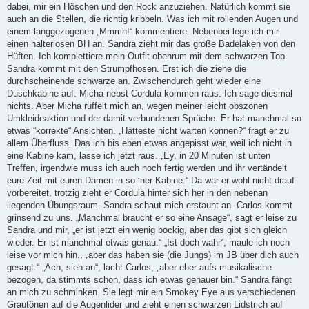
dabei, mir ein Höschen und den Rock anzuziehen. Natürlich kommt sie
auch an die Stellen, die richtig kribbeln. Was ich mit rollenden Augen und
einem langgezogenen „Mmmh!“ kommentiere. Nebenbei lege ich mir
einen halterlosen BH an. Sandra zieht mir das große Badelaken von den
Hüften. Ich komplettiere mein Outfit obenrum mit dem schwarzen Top.
Sandra kommt mit den Strumpfhosen. Erst ich die ziehe die
durchscheinende schwarze an. Zwischendurch geht wieder eine
Duschkabine auf. Micha nebst Cordula kommen raus. Ich sage diesmal
nichts. Aber Micha rüffelt mich an, wegen meiner leicht obszönen
Umkleideaktion und der damit verbundenen Sprüche. Er hat manchmal so
etwas “korrekte“ Ansichten. „Hätteste nicht warten können?“ fragt er zu
allem Überfluss. Das ich bis eben etwas angepisst war, weil ich nicht in
eine Kabine kam, lasse ich jetzt raus. „Ey, in 20 Minuten ist unten
Treffen, irgendwie muss ich auch noch fertig werden und ihr vertändelt
eure Zeit mit euren Damen in so ‘ner Kabine.“ Da war er wohl nicht drauf
vorbereitet, trotzig zieht er Cordula hinter sich her in den nebenan
liegenden Übungsraum. Sandra schaut mich erstaunt an. Carlos kommt
grinsend zu uns. „Manchmal braucht er so eine Ansage“, sagt er leise zu
Sandra und mir, „er ist jetzt ein wenig bockig, aber das gibt sich gleich
wieder. Er ist manchmal etwas genau.“ „Ist doch wahr“, maule ich noch
leise vor mich hin., „aber das haben sie (die Jungs) im JB über dich auch
gesagt.“ „Ach, sieh an“, lacht Carlos, „aber eher aufs musikalische
bezogen, da stimmts schon, dass ich etwas genauer bin.“ Sandra fängt
an mich zu schminken. Sie legt mir ein Smokey Eye aus verschiedenen
Grautönen auf die Augenlider und zieht einen schwarzen Lidstrich auf