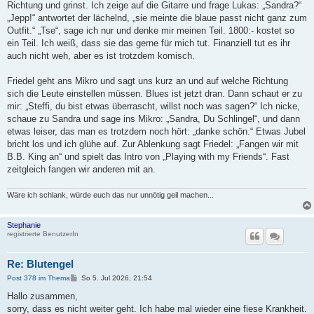
Richtung und grinst. Ich zeige auf die Gitarre und frage Lukas: „Sandra?“
„Jepp!“ antwortet der lächelnd, „sie meinte die blaue passt nicht ganz zum
Outfit.“ „Tse“, sage ich nur und denke mir meinen Teil. 1800:- kostet so
ein Teil. Ich weiß, dass sie das gerne für mich tut. Finanziell tut es ihr
auch nicht weh, aber es ist trotzdem komisch.
Friedel geht ans Mikro und sagt uns kurz an und auf welche Richtung
sich die Leute einstellen müssen. Blues ist jetzt dran. Dann schaut er zu
mir: „Steffi, du bist etwas überrascht, willst noch was sagen?“ Ich nicke,
schaue zu Sandra und sage ins Mikro: „Sandra, Du Schlingel“, und dann
etwas leiser, das man es trotzdem noch hört: „danke schön.“ Etwas Jubel
bricht los und ich glühe auf. Zur Ablenkung sagt Friedel: „Fangen wir mit
B.B. King an“ und spielt das Intro von „Playing with my Friends“. Fast
zeitgleich fangen wir anderen mit an.
Wäre ich schlank, würde euch das nur unnötig geil machen...
Stephanie
registrierte BenutzerIn
Re: Blutengel
B
Post 378 im Thema
So 5. Jul 2026, 21:54
e
i
Hallo zusammen,
t
sorry, dass es nicht weiter geht. Ich habe mal wieder eine fiese Krankheit.
r