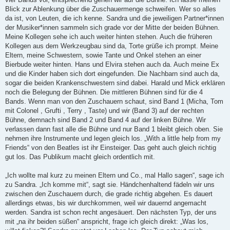
Blick zur Ablenkung über die Zuschauermenge schweifen. Wer so alles
da ist, von Leuten, die ich kenne. Sandra und die jeweiligen Partner*innen
der Musiker*innen sammeln sich grade vor der Mitte der beiden Bühnen.
Meine Kollegen sehe ich auch weiter hinten stehen. Auch die früheren
Kollegen aus dem Werkzeugbau sind da, Torte grüße ich prompt. Meine
Eltern, meine Schwestern, sowie Tante und Onkel stehen an einer
Bierbude weiter hinten. Hans und Elvira stehen auch da. Auch meine Ex
und die Kinder haben sich dort eingefunden. Die Nachbarn sind auch da,
sogar die beiden Krankenschwestern sind dabei. Harald und Mick erklären
noch die Belegung der Bühnen. Die mittleren Bühnen sind für die 4
Bands. Wenn man von den Zuschauern schaut, sind Band 1 (Micha, Tom
mit Colonel , Grufti , Terry , Taste) und wir (Band 3) auf der rechten
Bühne, demnach sind Band 2 und Band 4 auf der linken Bühne. Wir
verlassen dann fast alle die Bühne und nur Band 1 bleibt gleich oben. Sie
nehmen ihre Instrumente und legen gleich los. „With a little help from my
Friends“ von den Beatles ist ihr Einsteiger. Das geht auch gleich richtig
gut los. Das Publikum macht gleich ordentlich mit.
„Ich wollte mal kurz zu meinen Eltern und Co., mal Hallo sagen“, sage ich
zu Sandra. „Ich komme mit“, sagt sie. Händchenhaltend fädeln wir uns
zwischen den Zuschauern durch, die grade richtig abgehen. Es dauert
allerdings etwas, bis wir durchkommen, weil wir dauernd angemacht
werden. Sandra ist schon recht angesäuert. Den nächsten Typ, der uns
mit „na ihr beiden süßen“ anspricht, frage ich gleich direkt: „Was los,