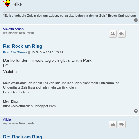
Heike
"Es ist nicht die Zeit in deinem Leben, es ist das Leben in deiner Zeit." Bruce Springsteen
Violetta Arden
registrierte BenutzerIn
Re: Rock am Ring
B
Post 2 im Thema
Fr 5. Jun 2026, 23:02
e
i
Danke für den Hinweis....gleich gibt´s Linkin Park
t
LG
r
a
Violetta
g
Mein weibliches Ich ist ein Teil von mir und lässt sich nicht mehr unterdrücken.
Ungenützte Zeit lässt sich nie mehr zurückholen.
Lebe Dein Leben.
Mein Blog:
https://violettaarden9.blogspot.com/
Alicia
registrierte BenutzerIn
Re: Rock am Ring