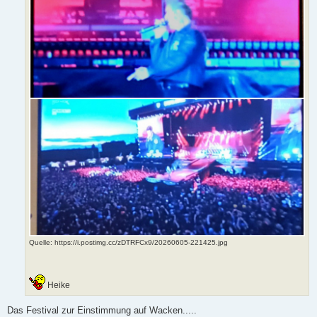
Quelle
: https://i.postimg.cc/zDTRFCx9/20260605-221425.jpg
Heike
Das Festival zur Einstimmung auf Wacken.....