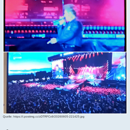
Quelle
: https://i.postimg.cc/zDTRFCx9/20260605-221425.jpg