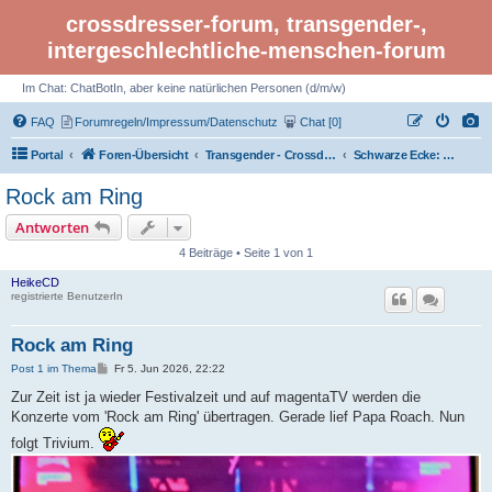
crossdresser-forum, transgender-,
intergeschlechtliche-menschen-forum
Im Chat: ChatBotIn, aber keine natürlichen Personen (d/m/w)
FAQ
Forumregeln/Impressum/Datenschutz
Chat [0]
Portal
Foren-Übersicht
Transgender - Crossdresser-Forum
Schwarze Ecke: Gothic / Metal
Rock am Ring
Antworten
4 Beiträge • Seite 1 von 1
HeikeCD
registrierte BenutzerIn
Rock am Ring
B
Post 1 im Thema
Fr 5. Jun 2026, 22:22
e
i
Zur Zeit ist ja wieder Festivalzeit und auf magentaTV werden die
t
Konzerte vom 'Rock am Ring' übertragen. Gerade lief Papa Roach. Nun
r
a
folgt Trivium.
g