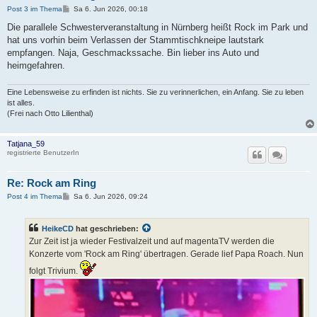
B
Post 3 im Thema
Sa 6. Jun 2026, 00:18
e
i
Die parallele Schwesterveranstaltung in Nürnberg heißt Rock im Park und
t
hat uns vorhin beim Verlassen der Stammtischkneipe lautstark
r
a
empfangen. Naja, Geschmackssache. Bin lieber ins Auto und
g
heimgefahren.
Eine Lebensweise zu erfinden ist nichts. Sie zu verinnerlichen, ein Anfang. Sie zu leben
ist alles.
(Frei nach Otto Lilienthal)
Tatjana_59
registrierte BenutzerIn
Re: Rock am Ring
B
Post 4 im Thema
Sa 6. Jun 2026, 09:24
e
i
t
HeikeCD
hat geschrieben:
r
a
Zur Zeit ist ja wieder Festivalzeit und auf magentaTV werden die
g
Konzerte vom 'Rock am Ring' übertragen. Gerade lief Papa Roach. Nun
folgt Trivium.