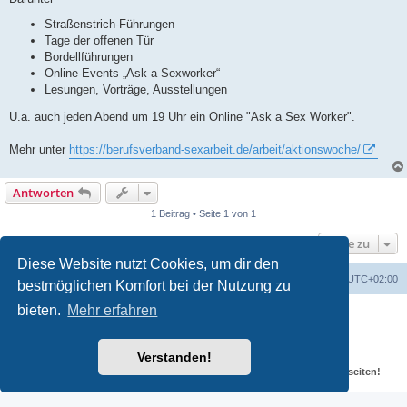
r
a
Straßenstrich-Führungen
g
Tage der offenen Tür
Bordellführungen
Online-Events „Ask a Sexworker“
Lesungen, Vorträge, Ausstellungen
U.a. auch jeden Abend um 19 Uhr ein Online "Ask a Sex Worker".
Mehr unter
https://berufsverband-sexarbeit.de/arbeit/aktionswoche/
Antworten
1 Beitrag • Seite 1 von 1
Gehe zu
Diese Website nutzt Cookies, um dir den
Portal
Foren-Übersicht
Alle Zeiten sind
UTC+02:00
bestmöglichen Komfort bei der Nutzung zu
bieten.
Mehr erfahren
Powered by
phpBB
® Forum Software © phpBB Limited
Deutsche Übersetzung durch
phpBB.de
Datenschutz
|
Nutzungsbedingungen
Verstanden!
Für verlinkte Fotos, Videos, Dateien und Beiträge gelten die
Datenschutzbestimmungen und weiteren Regeln der externen Webseiten!