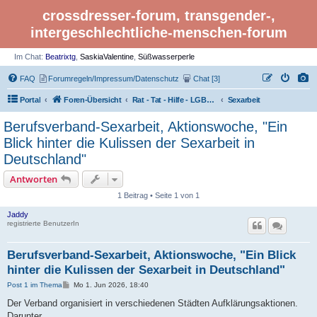
crossdresser-forum, transgender-,
intergeschlechtliche-menschen-forum
Im Chat:
Beatrixtg
,
SaskiaValentine
,
Süßwasserperle
FAQ
Forumregeln/Impressum/Datenschutz
Chat [3]
Portal
Foren-Übersicht
Rat - Tat - Hilfe - LGBTI Rights - Infos
Sexarbeit
Berufsverband-Sexarbeit, Aktionswoche, "Ein
Blick hinter die Kulissen der Sexarbeit in
Deutschland"
Antworten
1 Beitrag • Seite 1 von 1
Jaddy
registrierte BenutzerIn
Berufsverband-Sexarbeit, Aktionswoche, "Ein Blick
hinter die Kulissen der Sexarbeit in Deutschland"
B
Post 1 im Thema
Mo 1. Jun 2026, 18:40
e
i
Der Verband organisiert in verschiedenen Städten Aufklärungsaktionen.
t
Darunter