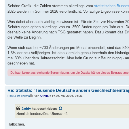
Schöne Grafik, die Zahlen stammen allerdings vom
statistischen Bunde
2025 werden im Sommer 2026 veröffentlicht. Vorläufige Ergebnisse könn
Was dabei aber auch wichtig zu wissen ist: Für die Zeit vor November 202
Schätzungen gehen allerdings von ca. 3500 Änderungen pro Jahr aus. 
deshalb keine Änderung nach TSG gestartet haben. Dazu kommt das Dritt
die Welle zu Beginn.
Wenn sich das bei ~700 Änderungen pro Monat einpendelt, sind das 8400
1,3% der neu Volljährigen. Ist also ziemlich genau innerhalb den bisher
mal 30% über dem Jahreesschnitt. Also kein Grund zur Beunruhigng - auch
geschrieben hat.
Du hast keine ausreichende Berechtigung, um die Dateianhänge dieses Beitrags an
Re: Statista: "Tausende Deutsche ändern Geschlechtseintr
B
Post 2 im Thema
von
Olivia
»
Fr 29. Mai 2026, 05:31
e
i
t
Jaddy
hat geschrieben:
r
a
ziemlich tendenziöse Überschrift
g
Hallöchen,