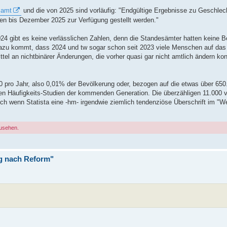
samt
und die von 2025 sind vorläufig: "Endgültige Ergebnisse zu Geschle
en bis Dezember 2025 zur Verfügung gestellt werden."
4 gibt es keine verlässlichen Zahlen, denn die Standesämter hatten keine Beri
Dazu kommt, dass 2024 und tw sogar schon seit 2023 viele Menschen auf d
el an nichtbinärer Änderungen, die vorher quasi gar nicht amtlich ändern 
 pro Jahr, also 0,01% der Bevölkerung oder, bezogen auf die etwas über 650
igen Häufigkeits-Studien der kommenden Generation. Die überzähligen 11.000 
 wenn Statista eine -hm- irgendwie ziemlich tendenziöse Überschrift im "Wel
zusehen.
ag nach Reform"