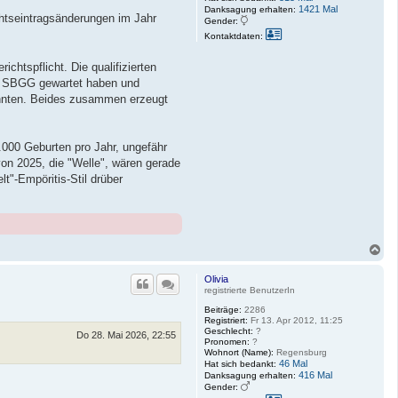
1421 Mal
Danksagung erhalten:
chtseintragsänderungen im Jahr
Gender:
K
Kontaktdaten:
o
n
t
chtspflicht. Die qualifizierten
a
as SBGG gewartet haben und
k
t
konnten. Beides zusammen erzeugt
d
a
t
e
.000 Geburten pro Jahr, ungefähr
n
v
von 2025, die "Welle", wären gerade
o
t"-Empöritis-Stil drüber
n
J
a
d
d
y
N
a
c
Olivia
h
registrierte BenutzerIn
o
Beiträge:
2286
b
Registriert:
Fr 13. Apr 2012, 11:25
e
Geschlecht:
?
n
Do 28. Mai 2026, 22:55
Pronomen:
?
Wohnort (Name):
Regensburg
46 Mal
Hat sich bedankt:
416 Mal
Danksagung erhalten:
Gender:
K