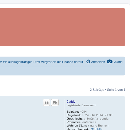
et! Ein aussagekräftiges Profil vergrößert die Chance darauf.
Anmelden
Galerie
2 Beiträge • Seite 1 von 1
Jaddy
registrierte BenutzerIn
Beiträge:
4084
Registriert:
Fr 24. Okt 2014, 21:38
Geschlecht:
a_binär / a_gender
Pronomen:
en/en/ens
Wohnort (Name):
nahe Bremen
315 Mal
Hat sich bedankt: