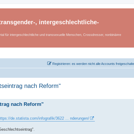
ransgender-, intergeschlechtliche-
tal für intergeschlechtliche und transsexuelle Menschen, Crossdresser, nonbinä¤re
Registrieren: es werden nicht alle Accounts freigeschalt
tseintrag nach Reform"
ntrag nach Reform"
ttps://de.statista.com/infografik/3622 ... nderungen/
eschlechtseintrag".