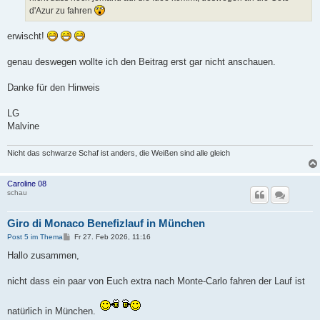
g
d'Azur zu fahren
erwischt!
genau deswegen wollte ich den Beitrag erst gar nicht anschauen.
Danke für den Hinweis
LG
Malvine
Nicht das schwarze Schaf ist anders, die Weißen sind alle gleich
Caroline 08
schau
Giro di Monaco Benefizlauf in München
B
Post 5 im Thema
Fr 27. Feb 2026, 11:16
e
i
Hallo zusammen,
t
r
a
nicht dass ein paar von Euch extra nach Monte-Carlo fahren der Lauf ist
g
natürlich in München.