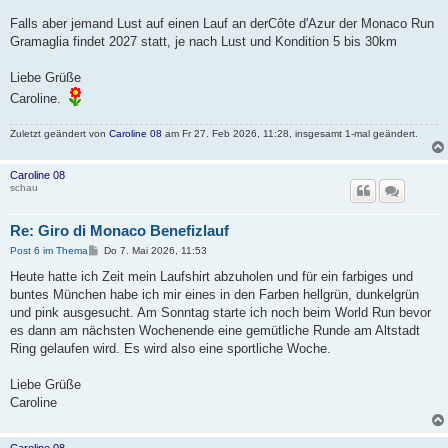
Falls aber jemand Lust auf einen Lauf an derCôte d'Azur der Monaco Run
Gramaglia findet 2027 statt, je nach Lust und Kondition 5 bis 30km
Liebe Grüße
Caroline.
Zuletzt geändert von
Caroline 08
am Fr 27. Feb 2026, 11:28, insgesamt 1-mal geändert.
Caroline 08
schau
Re: Giro di Monaco Benefizlauf
B
Post 6 im Thema
Do 7. Mai 2026, 11:53
e
i
Heute hatte ich Zeit mein Laufshirt abzuholen und für ein farbiges und
t
buntes München habe ich mir eines in den Farben hellgrün, dunkelgrün
r
a
und pink ausgesucht. Am Sonntag starte ich noch beim World Run bevor
g
es dann am nächsten Wochenende eine gemütliche Runde am Altstadt
Ring gelaufen wird. Es wird also eine sportliche Woche.
Liebe Grüße
Caroline
Caroline 08