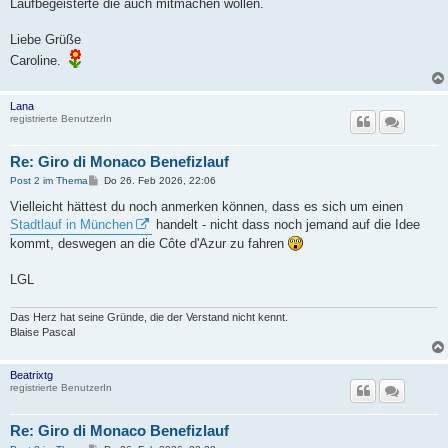
Laufbegeisterte die auch mitmachen wollen.
Liebe Grüße
Caroline.
Lana
registrierte BenutzerIn
Re: Giro di Monaco Benefizlauf
B
Post 2 im Thema
Do 26. Feb 2026, 22:06
e
i
Vielleicht hättest du noch anmerken können, dass es sich um einen
t
Stadtlauf in München
handelt - nicht dass noch jemand auf die Idee
r
a
kommt, deswegen an die Côte d'Azur zu fahren
g
LGL
Das Herz hat seine Gründe, die der Verstand nicht kennt.
Blaise Pascal
Beatrixtg
registrierte BenutzerIn
Re: Giro di Monaco Benefizlauf