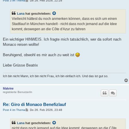
B
Post 3 im Thema
Do 26. Feb 2026, 22:28
e
i
t
Lana
hat geschrieben:
r
a
Vielleicht hättest du noch anmerken können, dass es sich um einen
g
Stadtlauf in München handelt - nicht dass noch jemand auf die Idee
kommt, deswegen an die Côte d'Azur zu fahren
Ein wichtiger HINWEIS. Ich fragte mich tatsächlich, wer da sofort nach
Monaco reisen wollte!
Beruhigend, obwohl es mir auch zu weit ist
Liebe Grüsse Beatrix
Ich bin nicht Mann, ich bin nicht Frau, ich bin einfach ich. Und das ist gut so.
Malvine
registrierte BenutzerIn
Re: Giro di Monaco Benefizlauf
B
Post 4 im Thema
Do 26. Feb 2026, 23:48
e
i
t
Lana
hat geschrieben:
r
a
nicht dass noch jemand auf die Idee kommt, deswegen an die Côte