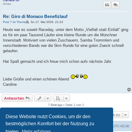
schau
Re: Giro di Monaco Benefizlauf
B
Post 7 im Thema
So 17. Mai 2026, 21:24
e
i
Heute war es soweit Raceday, unter dem Motto „Vielfalt statt Einfalt“ ging
t
es für ein paar Tausend Läufer eine kleine Runde um die Münchner
r
a
Innenstadt. Motiviert von vielen Zuschauern, Samba Trommlern und
g
verschiedenen Bands war die 5km Runde für eine guten Zweck schnell
gelaufen.
Hat Spaß gemacht und ich freue mich schon aufs nächste Jahr.
Liebe Grüße und einen schönen Abend
Caroline
Antworten
7 Beiträge • Seite 1 von 1
Gehe zu
Diese Website nutzt Cookies, um dir den
bestmöglichen Komfort bei der Nutzung zu
Portal
Foren-Übersicht
Alle Zeiten sind
UTC+02:00
bieten.
Mehr erfahren