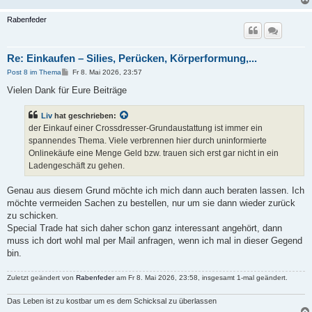
Rabenfeder
Re: Einkaufen – Silies, Perücken, Körperformung,...
B
Post 8 im Thema
Fr 8. Mai 2026, 23:57
e
i
Vielen Dank für Eure Beiträge
t
r
a
Liv
hat geschrieben:
g
der Einkauf einer Crossdresser-Grundaustattung ist immer ein
spannendes Thema. Viele verbrennen hier durch uninformierte
Onlinekäufe eine Menge Geld bzw. trauen sich erst gar nicht in ein
Ladengeschäft zu gehen.
Genau aus diesem Grund möchte ich mich dann auch beraten lassen. Ich
möchte vermeiden Sachen zu bestellen, nur um sie dann wieder zurück
zu schicken.
Special Trade hat sich daher schon ganz interessant angehört, dann
muss ich dort wohl mal per Mail anfragen, wenn ich mal in dieser Gegend
bin.
Zuletzt geändert von
Rabenfeder
am Fr 8. Mai 2026, 23:58, insgesamt 1-mal geändert.
Das Leben ist zu kostbar um es dem Schicksal zu überlassen