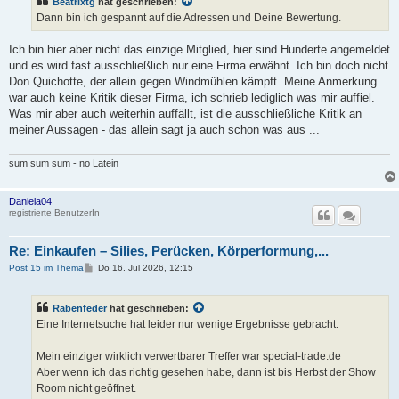
Beatrixtg
hat geschrieben:
r
a
Dann bin ich gespannt auf die Adressen und Deine Bewertung.
g
Ich bin hier aber nicht das einzige Mitglied, hier sind Hunderte angemeldet
und es wird fast ausschließlich nur eine Firma erwähnt. Ich bin doch nicht
Don Quichotte, der allein gegen Windmühlen kämpft. Meine Anmerkung
war auch keine Kritik dieser Firma, ich schrieb lediglich was mir auffiel.
Was mir aber auch weiterhin auffällt, ist die ausschließliche Kritik an
meiner Aussagen - das allein sagt ja auch schon was aus ...
sum sum sum - no Latein
Daniela04
registrierte BenutzerIn
Re: Einkaufen – Silies, Perücken, Körperformung,...
B
Post 15 im Thema
Do 16. Jul 2026, 12:15
e
i
t
Rabenfeder
hat geschrieben:
r
a
Eine Internetsuche hat leider nur wenige Ergebnisse gebracht.
g
Mein einziger wirklich verwertbarer Treffer war special-trade.de
Aber wenn ich das richtig gesehen habe, dann ist bis Herbst der Show
Room nicht geöffnet.