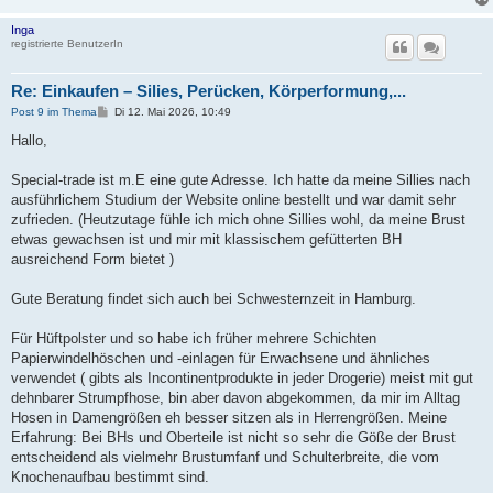
Inga
registrierte BenutzerIn
Re: Einkaufen – Silies, Perücken, Körperformung,...
B
Post 9 im Thema
Di 12. Mai 2026, 10:49
e
i
Hallo,
t
r
a
Special-trade ist m.E eine gute Adresse. Ich hatte da meine Sillies nach
g
ausführlichem Studium der Website online bestellt und war damit sehr
zufrieden. (Heutzutage fühle ich mich ohne Sillies wohl, da meine Brust
etwas gewachsen ist und mir mit klassischem gefütterten BH
ausreichend Form bietet )
Gute Beratung findet sich auch bei Schwesternzeit in Hamburg.
Für Hüftpolster und so habe ich früher mehrere Schichten
Papierwindelhöschen und -einlagen für Erwachsene und ähnliches
verwendet ( gibts als Incontinentprodukte in jeder Drogerie) meist mit gut
dehnbarer Strumpfhose, bin aber davon abgekommen, da mir im Alltag
Hosen in Damengrößen eh besser sitzen als in Herrengrößen. Meine
Erfahrung: Bei BHs und Oberteile ist nicht so sehr die Göße der Brust
entscheidend als vielmehr Brustumfanf und Schulterbreite, die vom
Knochenaufbau bestimmt sind.