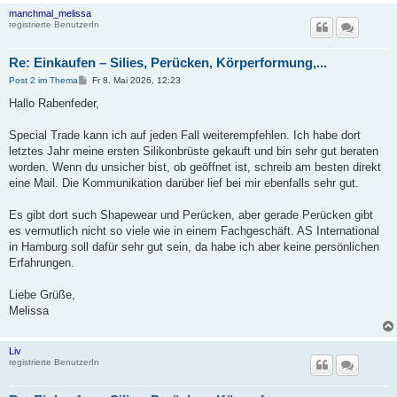
manchmal_melissa
registrierte BenutzerIn
Re: Einkaufen – Silies, Perücken, Körperformung,...
B
Post 2 im Thema
Fr 8. Mai 2026, 12:23
e
i
Hallo Rabenfeder,
t
r
a
Special Trade kann ich auf jeden Fall weiterempfehlen. Ich habe dort
g
letztes Jahr meine ersten Silikonbrüste gekauft und bin sehr gut beraten
worden. Wenn du unsicher bist, ob geöffnet ist, schreib am besten direkt
eine Mail. Die Kommunikation darüber lief bei mir ebenfalls sehr gut.
Es gibt dort such Shapewear und Perücken, aber gerade Perücken gibt
es vermutlich nicht so viele wie in einem Fachgeschäft. AS International
in Hamburg soll dafür sehr gut sein, da habe ich aber keine persönlichen
Erfahrungen.
Liebe Grüße,
Melissa
Liv
registrierte BenutzerIn