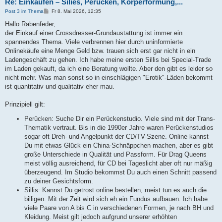
Re: Einkaufen – Silies, Perücken, Körperformung,...
B
Post 3 im Thema
Fr 8. Mai 2026, 12:35
e
i
Hallo Rabenfeder,
t
der Einkauf einer Crossdresser-Grundaustattung ist immer ein
r
a
spannendes Thema. Viele verbrennen hier durch uninformierte
g
Onlinekäufe eine Menge Geld bzw. trauen sich erst gar nicht in ein
Ladengeschäft zu gehen. Ich habe meine ersten Sillis bei Special-Trade
im Laden gekauft, da ich eine Beratung wollte. Aber den gibt es leider so
nicht mehr. Was man sonst so in einschlägigen "Erotik"-Läden bekommt
ist quantitativ und qualitativ eher mau.
Prinzipiell gilt:
Perücken: Suche Dir ein Perückenstudio. Viele sind mit der Trans-
Thematik vertraut. Bis in die 1990er Jahre waren Perückenstudios
sogar oft Dreh- und Angelpunkt der CD/TV-Szene. Online kannst
Du mit etwas Glück ein China-Schnäppchen machen, aber es gibt
große Unterschiede in Qualität und Passform. Für Drag Queens
meist völlig ausreichend, für CD bei Tageslicht aber oft nur mäßig
überzeugend. Im Studio bekommst Du auch einen Schnitt passend
zu deiner Gesichtsform.
Sillis: Kannst Du getrost online bestellen, meist tun es auch die
billigen. Mit der Zeit wird sich eh ein Fundus aufbauen. Ich habe
viele Paare von A bis C in verschiedenen Formen, je nach BH und
Kleidung. Meist gilt jedoch aufgrund unserer erhöhten