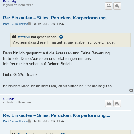
Beatrixtg
registrierte BenutzerIn
Re: Einkaufen – Silies, Perücken, Körperformung,...
B
Post 13 im Thema
Do 16. Jul 2026, 11:37
e
i
t
steffiSH
hat geschrieben:
r
a
Mag sein dass diese Firma gut ist, sie ist aber nicht die Einzige.
g
Dann bin ich gespannt auf die Adressen und Deine Bewertung.
Bitte teile Deine Adressen und erfahrungen mit uns.
Ich freue mich schon auf Deinen Bericht.
Liebe Grüße Beatrix
Ich bin nicht Mann, ich bin nicht Frau, ich bin einfach ich. Und das ist gut so.
steffiSH
registrierte BenutzerIn
Re: Einkaufen – Silies, Perücken, Körperformung,...
B
Post 14 im Thema
Do 16. Jul 2026, 11:47
e
i
t