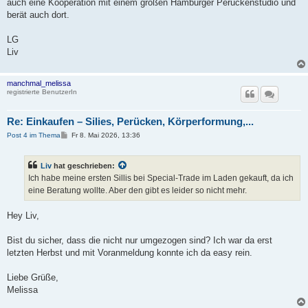
auch eine Kooperation mit einem großen Hamburger Perückenstudio und
berät auch dort.
LG
Liv
manchmal_melissa
registrierte BenutzerIn
Re: Einkaufen – Silies, Perücken, Körperformung,...
B
Post 4 im Thema
Fr 8. Mai 2026, 13:36
e
i
t
Liv
hat geschrieben:
r
a
Ich habe meine ersten Sillis bei Special-Trade im Laden gekauft, da ich
g
eine Beratung wollte. Aber den gibt es leider so nicht mehr.
Hey Liv,
Bist du sicher, dass die nicht nur umgezogen sind? Ich war da erst
letzten Herbst und mit Voranmeldung konnte ich da easy rein.
Liebe Grüße,
Melissa