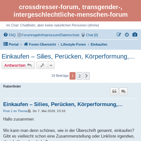
crossdresser-forum, transgender-,
intergeschlechtliche-menschen-forum
Im Chat: ChatBotIn, aber keine natürlichen Personen (d/m/w)
FAQ
Forumregeln/Impressum/Datenschutz
Chat [0]
Portal
Foren-Übersicht
Lifestyle-Foren
Einkaufen
Einkaufen – Silies, Perücken, Körperformung,...
Antworten
1
2
Nächste
19 Beiträge
Rabenfeder
Einkaufen – Silies, Perücken, Körperformung,...
B
Post 1 im Thema
Do 7. Mai 2026, 23:33
e
i
Hallo zusammen
t
r
a
Wo kann man denn schönes, wie in der Überschrift genannt, einkaufen?
g
Gibt es vielleicht schon eine Zusammenstellung oder Linkliste irgendwo,