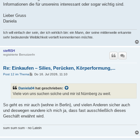
Informationen die für unsereins interessant oder sogar wichtig sind.
Lieber Gruss
Daniela
Ich will einfach der sein, der ich wirklich bin: ein Mann, der seine mittlerweile erkannte
sehr bedeutende Weiblichkeit vertieft kennenlernen möchte.
steffiSH
registrierte BenutzerIn
Re: Einkaufen – Silies, Perücken, Körperformung,...
B
Post 12 im Thema
Do 16. Jul 2026, 11:10
e
i
t
Daniela04
hat geschrieben:
r
a
Viele von uns suchen solche und mir ist Nürnberg zu weit.
g
So geht es mir auch (wohne in Berlin), und vielen Anderen sicher auch
und deswegen wundere ich mich ja, dass fast ausschließlich dieses
Geschäft erwähnt wird.
sum sum sum - no Latein