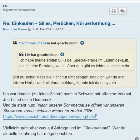
Liv
registrierte BenutzerIn
Re: Einkaufen – Silies, Perücken, Körperformung,...
B
Post 5 im Thema
Fr 8. Mai 2026, 14:11
e
i
t
manchmal_melissa
hat geschrieben:
r
a
g
Liv
hat geschrieben:
Ich habe meine ersten Sillis bei Special-Trade im Laden gekauft,
da ich eine Beratung wollte. Aber den gibt es leider so nicht mehr.
Bist du sicher, dass die nicht nur umgezogen sind? Ich war da erst
letzten Herbst und mit Voranmeldung konnte ich da easy rein.
Ich war damals (zu Inkas Zeiten) noch in Schwaig mit offenem Verkauf.
Jetzt sind sie in Hersbruck.
Und da steht nun:
"Nach unserer Sommerpause öffnen wir unseren
Showroom voraussichtlich wieder im Herbst 2026."
https://www.special-trade.de/shop/showroom.php
Vielleicht geht aber was auf Anfrage und im "Direktverkauf". Wer da
aktuelle Erfahrung hat möge berichten.