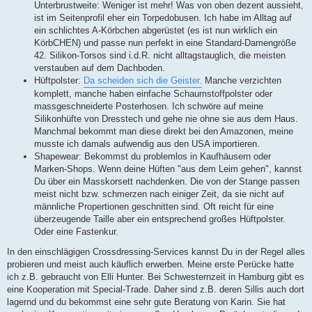
Unterbrustweite: Weniger ist mehr! Was von oben dezent aussieht,
ist im Seitenprofil eher ein Torpedobusen. Ich habe im Alltag auf
ein schlichtes A-Körbchen abgerüstet (es ist nun wirklich ein
KörbCHEN) und passe nun perfekt in eine Standard-Damengröße
42. Silikon-Torsos sind i.d.R. nicht alltagstauglich, die meisten
verstauben auf dem Dachboden.
Hüftpolster:
Da scheiden sich die Geister.
Manche verzichten
komplett, manche haben einfache Schaumstoffpolster oder
massgeschneiderte Posterhosen. Ich schwöre auf meine
Silikonhüfte von Dresstech und gehe nie ohne sie aus dem Haus.
Manchmal bekommt man diese direkt bei den Amazonen, meine
musste ich damals aufwendig aus den USA importieren.
Shapewear: Bekommst du problemlos in Kaufhäusern oder
Marken-Shops. Wenn deine Hüften "aus dem Leim gehen", kannst
Du über ein Masskorsett nachdenken. Die von der Stange passen
meist nicht bzw. schmerzen nach einiger Zeit, da sie nicht auf
männliche Propertionen geschnitten sind. Oft reicht für eine
überzeugende Taille aber ein entsprechend großes Hüftpolster.
Oder eine Fastenkur.
In den einschlägigen Crossdressing-Services kannst Du in der Regel alles
probieren und meist auch käuflich erwerben. Meine erste Perücke hatte
ich z.B. gebraucht von Elli Hunter. Bei Schwesternzeit in Hamburg gibt es
eine Kooperation mit Special-Trade. Daher sind z.B. deren Sillis auch dort
lagernd und du bekommst eine sehr gute Beratung von Karin. Sie hat