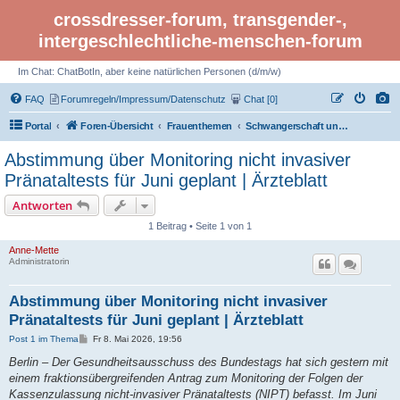
crossdresser-forum, transgender-,
intergeschlechtliche-menschen-forum
Im Chat: ChatBotIn, aber keine natürlichen Personen (d/m/w)
FAQ
Forumregeln/Impressum/Datenschutz
Chat [0]
Portal
Foren-Übersicht
Frauenthemen
Schwangerschaft und Geburt | Hebammen
Abstimmung über Monitoring nicht invasiver
Pränataltests für Juni geplant | Ärzteblatt
Antworten
1 Beitrag • Seite 1 von 1
Anne-Mette
Administratorin
Abstimmung über Monitoring nicht invasiver
Pränataltests für Juni geplant | Ärzteblatt
B
Post 1 im Thema
Fr 8. Mai 2026, 19:56
e
i
Berlin – Der Gesundheitsausschuss des Bundestags hat sich gestern mit
t
einem fraktionsübergreifenden Antrag zum Monitoring der Folgen der
r
a
Kassenzulassung nicht-invasiver Pränataltests (NIPT) befasst. Im Juni