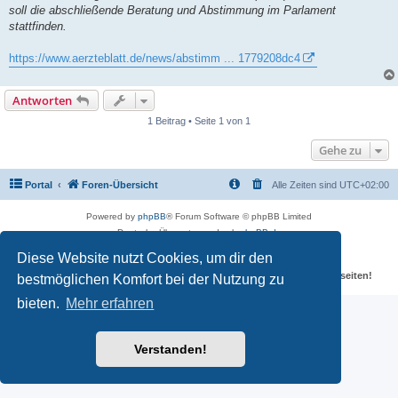
g
soll die abschließende Beratung und Abstimmung im Parlament
stattfinden.
https://www.aerzteblatt.de/news/abstimm ... 1779208dc4
Antworten
1 Beitrag • Seite 1 von 1
Gehe zu
Portal
Foren-Übersicht
Alle Zeiten sind
UTC+02:00
Powered by
phpBB
® Forum Software © phpBB Limited
Deutsche Übersetzung durch
phpBB.de
Datenschutz
|
Nutzungsbedingungen
Diese Website nutzt Cookies, um dir den
Für verlinkte Fotos, Videos, Dateien und Beiträge gelten die
Datenschutzbestimmungen und weiteren Regeln der externen Webseiten!
bestmöglichen Komfort bei der Nutzung zu
bieten.
Mehr erfahren
Verstanden!