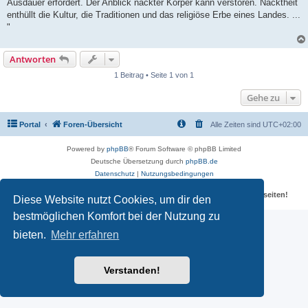
Ausdauer erfordert. Der Anblick nackter Körper kann verstören. Nacktheit
enthüllt die Kultur, die Traditionen und das religiöse Erbe eines Landes. ...
"
Antworten
1 Beitrag • Seite 1 von 1
Gehe zu
Portal
Foren-Übersicht
Alle Zeiten sind
UTC+02:00
Powered by
phpBB
® Forum Software © phpBB Limited
Deutsche Übersetzung durch
phpBB.de
Datenschutz
|
Nutzungsbedingungen
Für verlinkte Fotos, Videos, Dateien und Beiträge gelten die
Datenschutzbestimmungen und weiteren Regeln der externen Webseiten!
Diese Website nutzt Cookies, um dir den
bestmöglichen Komfort bei der Nutzung zu
bieten.
Mehr erfahren
Verstanden!