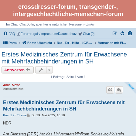
crossdresser-forum, transgender-,
intergeschlechtliche-menschen-forum
Im Chat: ChatBotIn, aber keine natürlichen Personen (d/m/w)
FAQ
Forumregeln/Impressum/Datenschutz
Chat [0]
Portal
Foren-Übersicht
Rat - Tat - Hilfe - LGBTI Rights - Infos
Menschen mit Einschränkungen und Behinderungen
Erstes Medizinisches Zentrum für Erwachsene
mit Mehrfachbehinderungen in SH
Antworten
1 Beitrag • Seite 1 von 1
Anne-Mette
Administratorin
Erstes Medizinisches Zentrum für Erwachsene mit
Mehrfachbehinderungen in SH
B
Post 1 im Thema
Do 29. Mai 2025, 10:19
e
i
NDR
t
r
a
Am Dienstag (27.5.) hat das Universitätsklinikum Schleswig-Holstein