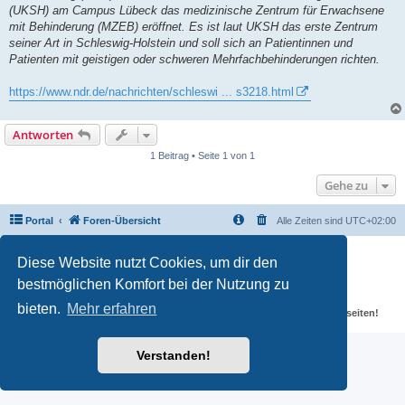
g
(UKSH) am Campus Lübeck das medizinische Zentrum für Erwachsene
mit Behinderung (MZEB) eröffnet. Es ist laut UKSH das erste Zentrum
seiner Art in Schleswig-Holstein und soll sich an Patientinnen und
Patienten mit geistigen oder schweren Mehrfachbehinderungen richten.
https://www.ndr.de/nachrichten/schleswi ... s3218.html
Antworten
1 Beitrag • Seite 1 von 1
Gehe zu
Portal
Foren-Übersicht
Alle Zeiten sind
UTC+02:00
Powered by
phpBB
® Forum Software © phpBB Limited
Diese Website nutzt Cookies, um dir den
Deutsche Übersetzung durch
phpBB.de
bestmöglichen Komfort bei der Nutzung zu
Datenschutz
|
Nutzungsbedingungen
Für verlinkte Fotos, Videos, Dateien und Beiträge gelten die
bieten.
Mehr erfahren
Datenschutzbestimmungen und weiteren Regeln der externen Webseiten!
Verstanden!