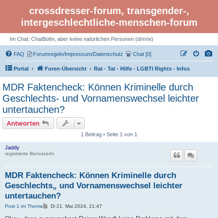
crossdresser-forum, transgender-,
intergeschlechtliche-menschen-forum
Im Chat: ChatBotIn, aber keine natürlichen Personen (d/m/w)
FAQ
Forumregeln/Impressum/Datenschutz
Chat [0]
Portal
Foren-Übersicht
Rat - Tat - Hilfe - LGBTI Rights - Infos
MDR Faktencheck: Können Kriminelle durch
Geschlechts- und Vornamenswechsel leichter
untertauchen?
Antworten
1 Beitrag • Seite 1 von 1
Jaddy
registrierte BenutzerIn
MDR Faktencheck: Können Kriminelle durch
Geschlechts„ und Vornamenswechsel leichter
untertauchen?
B
Post 1 im Thema
Di 21. Mai 2024, 21:47
e
i