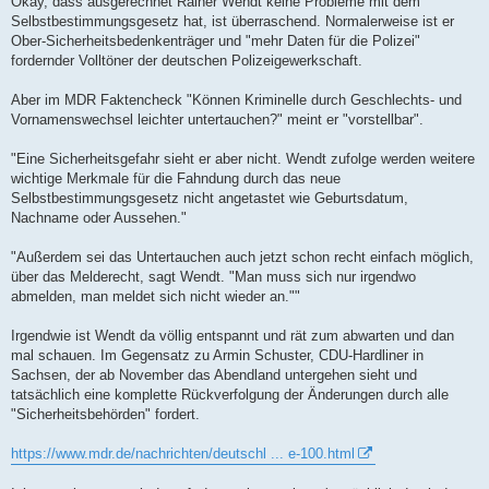
Okay, dass ausgerechnet Rainer Wendt keine Probleme mit dem
t
Selbstbestimmungsgesetz hat, ist überraschend. Normalerweise ist er
r
a
Ober-Sicherheitsbedenkenträger und "mehr Daten für die Polizei"
g
fordernder Volltöner der deutschen Polizeigewerkschaft.
Aber im MDR Faktencheck "Können Kriminelle durch Geschlechts- und
Vornamenswechsel leichter untertauchen?" meint er "vorstellbar".
"Eine Sicherheitsgefahr sieht er aber nicht. Wendt zufolge werden weitere
wichtige Merkmale für die Fahndung durch das neue
Selbstbestimmungsgesetz nicht angetastet wie Geburtsdatum,
Nachname oder Aussehen."
"Außerdem sei das Untertauchen auch jetzt schon recht einfach möglich,
über das Melderecht, sagt Wendt. "Man muss sich nur irgendwo
abmelden, man meldet sich nicht wieder an.""
Irgendwie ist Wendt da völlig entspannt und rät zum abwarten und dan
mal schauen. Im Gegensatz zu Armin Schuster, CDU-Hardliner in
Sachsen, der ab November das Abendland untergehen sieht und
tatsächlich eine komplette Rückverfolgung der Änderungen durch alle
"Sicherheitsbehörden" fordert.
https://www.mdr.de/nachrichten/deutschl ... e-100.html