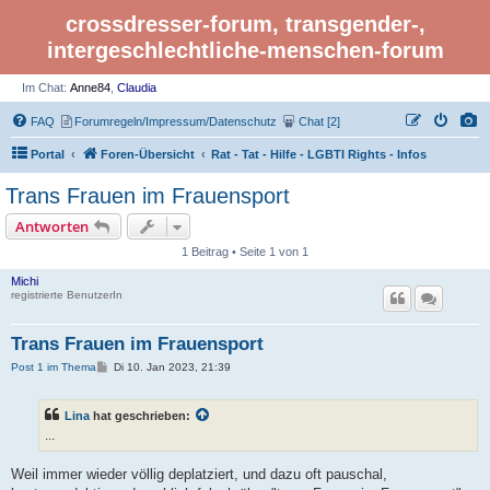
crossdresser-forum, transgender-,
intergeschlechtliche-menschen-forum
Im Chat:
Anne84
,
Claudia
FAQ
Forumregeln/Impressum/Datenschutz
Chat [2]
Portal
Foren-Übersicht
Rat - Tat - Hilfe - LGBTI Rights - Infos
Trans Frauen im Frauensport
Antworten
1 Beitrag • Seite 1 von 1
Michi
registrierte BenutzerIn
Trans Frauen im Frauensport
B
Post 1 im Thema
Di 10. Jan 2023, 21:39
e
i
t
Lina
hat geschrieben:
r
a
...
g
Weil immer wieder völlig deplatziert, und dazu oft pauschal,