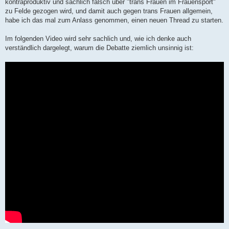
kontraproduktiv und sachlich falsch über "trans Frauen im Frauensport"
zu Felde gezogen wird, und damit auch gegen trans Frauen allgemein,
habe ich das mal zum Anlass genommen, einen neuen Thread zu starten.
Im folgenden Video wird sehr sachlich und, wie ich denke auch
verständlich dargelegt, warum die Debatte ziemlich unsinnig ist: