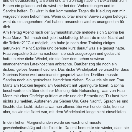
uns eine Ausstellung ansehen und am Sonntag habe ich Bekannten zum
Essen ein-geladen und du wirst mir bei den Vorbereitungen und im
Service helfen. Du wirst in den kommenden Tagen die Kleidung von mir
vorgeschrieben bekommen. Wenn du brav meinen Anweisungen befolgst
wirst du ein angenehme Zeit haben, ansonsten wird es unangenehm für
dich.
Am Freitag Abend nach der Gymnastikstunde meldete sich Sabrina bei
Frau Manz. "Ich mach dich jetzt schlaffertig. Musst du in der Nacht auf
die Toilette?" "Gut möglich, ich habe ja nach dem Training einiges
getrunken" meint Sabrina und bereute kurz darauf was sie gesagt hatte.
Frau verpackte Sabrina nachdem sie sich ausgezogen und geduscht
hatte in eine dicke Windel, die sie über dem schon sowieso
unangenehmen Latexhöschen anbrachte. Darüber zog sie noch ein
dickes, gelbes Gummihöschen. Das dicke Windelpaket verursachte, dass
Sabrinas Beine weit auseinander gespreizt wurden. Darüber musste
Sabrina noch ein gerüschtes Hemdchen ziehen. So wurde sie von Frau
Manz am Rücken liegend am Gästebett mit Spanngurte fixiert. Sabrina
beschwerte sich über die ihrer Meinung rüde Behandlung, was von Frau
Manz mit einer Ohrfeige quittiert wurde und der Bemerkung "Du hast hier
nichts zu melden. Aufstehen um Sieben Uhr. Gute Nacht". Sprach es und
löschte das Licht. Sabrina war nun alleine. Sie war hundemüde, konnte
aber, so wie sie fixiert war, mit dem Windelpaket lange nicht einschlafen.
In den frühen Morgenstunden wurde sie wach und musste
gewohnheitsmäßig auf die Toilet-te. Da erst bemerkte sie wieder, dass sie