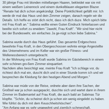
30 jährige Frau mit blonden mittellangen Haaren, bekleidet war sie mit
einem weißem Leinenrock und einem dunkelblauen eleganten Blazer.
"Renate hat dich schon angekündigt. Deine Pünktlichkeit gefällt mir. Ich
werde dir mal das Haus und dein Zimmer zeigen, danach regeln wir die
Details. Ich hoffe es stört dich nicht, dass ich dich duze. Mich sprich bitte
mit Frau Kraft an." Sabrina wollte einen Guten Eindruck hinterlassen und
beeilte sich sofort zu erwidern "Jawohl, Frau Kraft". "Wir sind hier nicht
bei der Bundeswehr, ein einfaches Ja ge-nügt schon liebe Sabrina."
Sabrina wurde durch das Haus geführt. Das gesamte Erdgeschoss
bewohnte Frau Kraft, in den Obergeschossen wohnte einige Angestellte
des Unternehmens und im Keller war ein großer Fitness- und
Wellenessbereich untergebracht.
In der Wohnung von Frau Kraft wurde Sabrina im Gästebereich in einem
sehr schönen gro-ßem Zimmer einquartiert.
Nachdem alles besichtigt war, meinte Frau Kraft "Ich schlage vor, du
richtest dich mal ein, duscht dich und in einer Stunde komm ich und wir
besprechen die Kleidung für den heutigen Abend und Morgen."
Sabrina war müde von der Reise, ordnete aber dann ihre Sachen, der
Großteil war ja schon ausgepackt, duschte sich und wartet dann in ihrem
Zimmer im Bademantel auf Frau Kraft, die auch bald an Sabrinas Tür
klopfte. "Schön, du scheinst dich ja schon ein wenig eingelebt zu haben.
Wie fühlst du dich mit dem Keuschheitshöschen".
"Am Anfang war es sehr ungewohnt und ziemlich schmerzhaft,