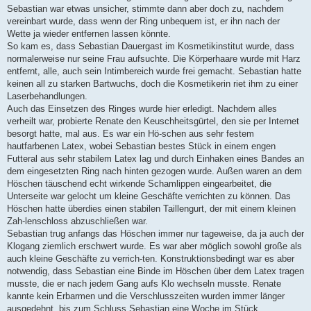
Sebastian war etwas unsicher, stimmte dann aber doch zu, nachdem
vereinbart wurde, dass wenn der Ring unbequem ist, er ihn nach der
Wette ja wieder entfernen lassen könnte.
So kam es, dass Sebastian Dauergast im Kosmetikinstitut wurde, dass
normalerweise nur seine Frau aufsuchte. Die Körperhaare wurde mit Harz
entfernt, alle, auch sein Intimbereich wurde frei gemacht. Sebastian hatte
keinen all zu starken Bartwuchs, doch die Kosmetikerin riet ihm zu einer
Laserbehandlungen.
Auch das Einsetzen des Ringes wurde hier erledigt. Nachdem alles
verheilt war, probierte Renate den Keuschheitsgürtel, den sie per Internet
besorgt hatte, mal aus. Es war ein Hö-schen aus sehr festem
hautfarbenen Latex, wobei Sebastian bestes Stück in einem engen
Futteral aus sehr stabilem Latex lag und durch Einhaken eines Bandes an
dem eingesetzten Ring nach hinten gezogen wurde. Außen waren an dem
Höschen täuschend echt wirkende Schamlippen eingearbeitet, die
Unterseite war gelocht um kleine Geschäfte verrichten zu können. Das
Höschen hatte überdies einen stabilen Taillengurt, der mit einem kleinen
Zah-lenschloss abzuschließen war.
Sebastian trug anfangs das Höschen immer nur tageweise, da ja auch der
Klogang ziemlich erschwert wurde. Es war aber möglich sowohl große als
auch kleine Geschäfte zu verrich-ten. Konstruktionsbedingt war es aber
notwendig, dass Sebastian eine Binde im Höschen über dem Latex tragen
musste, die er nach jedem Gang aufs Klo wechseln musste. Renate
kannte kein Erbarmen und die Verschlusszeiten wurden immer länger
ausgedehnt, bis zum Schluss Sebastian eine Woche im Stück