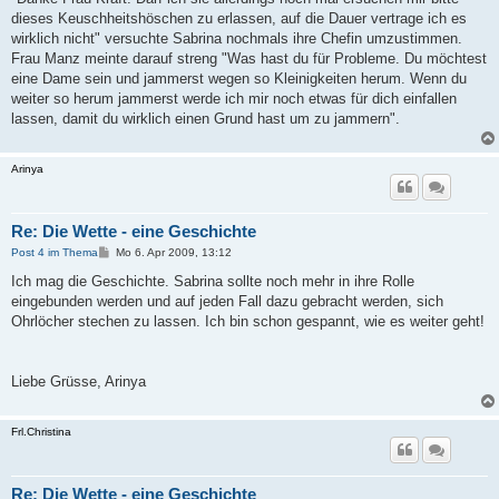
dieses Keuschheitshöschen zu erlassen, auf die Dauer vertrage ich es
wirklich nicht" versuchte Sabrina nochmals ihre Chefin umzustimmen.
Frau Manz meinte darauf streng "Was hast du für Probleme. Du möchtest
eine Dame sein und jammerst wegen so Kleinigkeiten herum. Wenn du
weiter so herum jammerst werde ich mir noch etwas für dich einfallen
lassen, damit du wirklich einen Grund hast um zu jammern".
Arinya
Re: Die Wette - eine Geschichte
B
Post 4 im Thema
Mo 6. Apr 2009, 13:12
e
i
Ich mag die Geschichte. Sabrina sollte noch mehr in ihre Rolle
t
eingebunden werden und auf jeden Fall dazu gebracht werden, sich
r
a
Ohrlöcher stechen zu lassen. Ich bin schon gespannt, wie es weiter geht!
g
Liebe Grüsse, Arinya
Frl.Christina
Re: Die Wette - eine Geschichte