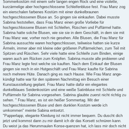
Sommerkostüm mit einem sehr langen engen Rock und eine violette,
kurzärmelige aber hochgeschlossene Schleifenbluse fest. Frau Manz zog
ein eierschalen farbenes Kostüm mit einer dunkelbraunen
hochgeschlossenen Bluse an. So gingen sie einkaufen. Dabei musste
Sabrina feststellen, dass Frau Manz einen große Vorliebe für
hochgeschlossene Blusen mit Schleifen, Rüschen und Puffärmel hatte.
Sabrina hatte solche Blusen, wie sie sie in dem Geschäft, in dem sie mit
Frau Manz war, vorher noch nie gesehen. Alle Blusen, die Frau Manz für
Sabrina aussuchte waren hochgeschlossen, teilweise hatten sie kurze
Ärmeln, immer aber mit kleine oder größeren Puffärmelchen, zum Teil mit
Spitzen und Rüschen. Sehr viele hatte eine Schleife zum Binden, einige
waren auch am Rücken zum Knöpfen. Sabrina musste alle probieren und
Frau Manz legte fest welche sie kauften. Nach dem Einkauf der Blusen
gingen sie noch in ein Hutgeschäft und Frau Manz kaufte für Sabrina
noch mehrere Hüte. Danach ging es nach Hause. Wie Frau Manz ange-
kündigt hatte war für den späteren Nachmittag ein Besuch einer
Kunstausstellung geplant. Frau Manz hatte dafür ein elegantes
dunkelblaues Seidenkostüm und eine weiße Satinbluse mit Schleife und
Puffärmeln für Sabrina vorgesehen. Sabrina glaubte zuerst nicht richtig zu
sehen. " Frau Manz, es ist ein heißer Sommertag. Mit der
hochgeschlossenen Bluse und dem dunklen Kostüm werde ich
umkommen" meinte Sabina entsetzt.
"Papperlapp, elegante Kleidung ist nicht immer bequem. Du duscht dich
jetzt und kommst dann zu mir damit ich dir das Korsett schnüren kann.
Du weist ja das Herummaulen Konse-quenzen hat, ich lass mir doch nicht