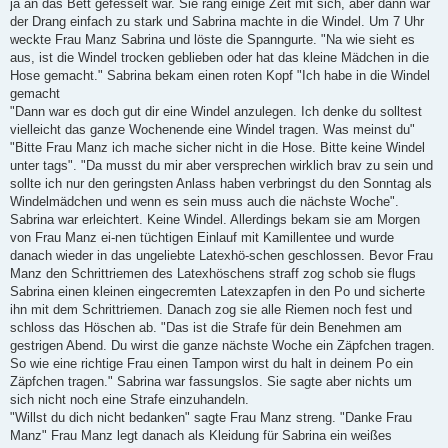
ja an das Bett gefesselt war. Sie rang einige Zeit mit sich, aber dann war
der Drang einfach zu stark und Sabrina machte in die Windel. Um 7 Uhr
weckte Frau Manz Sabrina und löste die Spanngurte. "Na wie sieht es
aus, ist die Windel trocken geblieben oder hat das kleine Mädchen in die
Hose gemacht." Sabrina bekam einen roten Kopf "Ich habe in die Windel
gemacht
"Dann war es doch gut dir eine Windel anzulegen. Ich denke du solltest
vielleicht das ganze Wochenende eine Windel tragen. Was meinst du"
"Bitte Frau Manz ich mache sicher nicht in die Hose. Bitte keine Windel
unter tags". "Da musst du mir aber versprechen wirklich brav zu sein und
sollte ich nur den geringsten Anlass haben verbringst du den Sonntag als
Windelmädchen und wenn es sein muss auch die nächste Woche".
Sabrina war erleichtert. Keine Windel. Allerdings bekam sie am Morgen
von Frau Manz ei-nen tüchtigen Einlauf mit Kamillentee und wurde
danach wieder in das ungeliebte Latexhö-schen geschlossen. Bevor Frau
Manz den Schrittriemen des Latexhöschens straff zog schob sie flugs
Sabrina einen kleinen eingecremten Latexzapfen in den Po und sicherte
ihn mit dem Schrittriemen. Danach zog sie alle Riemen noch fest und
schloss das Höschen ab. "Das ist die Strafe für dein Benehmen am
gestrigen Abend. Du wirst die ganze nächste Woche ein Zäpfchen tragen.
So wie eine richtige Frau einen Tampon wirst du halt in deinem Po ein
Zäpfchen tragen." Sabrina war fassungslos. Sie sagte aber nichts um
sich nicht noch eine Strafe einzuhandeln.
"Willst du dich nicht bedanken" sagte Frau Manz streng. "Danke Frau
Manz" Frau Manz legt danach als Kleidung für Sabrina ein weißes