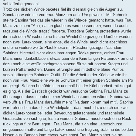
schlaffertig gemacht.
Trotz des dicken Windelpaketes fiel ihr diesmal gleich die Augen zu.
Sonntags wurde sie von Frau Manz um acht Uhr geweckt. Mit Schreck
stellte Sabrina fest das sie wieder in die Win-del gemacht hatte, was Frau
Manz zu einem "Aha, na ich glaube es wird besser sein, wenn du auch
tagsüber die Windel trägst" forderte. Trotzdem Sabrina protestierte wurde
ihr nach dem Waschen eine frische Windel übergezogen. Darüber wurden
noch zwei Latexhosen, eine enge, die die Windel auch dicht abschloss
und eine weitere weiße Plastikhose mit Rüschen gezogen Nachdem
Sabrinas Hinterteil nicht einen ihrer engen Röcke passte, ordnet Frau
Manz einen dunkelblauen, etwas über dem Knie langen Faltenrock an und
dazu noch eine weiße hochgeschlossene Bluse mit hohem Kragen und
kurzen Puffärmelchen. Dünne Strümpfe und mittelhohe blaue Pumps
vervollständigten Sabrinas Outfit. Für die Arbeit in der Küche wurde ihr
noch von Frau Manz eine weiße Schürze mit einer großen Schleife am Po
umgelegt. Sabrina bemühte sich und half bei der Küchenarbeit mit so gut
es ging. Als der Esstisch gedeckt war versuchte Sabrina Frau Manz zu
überzeugen, dass sie ohne einer Windel auskommen würde. Sabrina war
verblüfft als Frau Manz daraufhin meint "Na dann komm mal mit". Sabrina
war froh endlich das dicke Windelpaket, dass noch dazu durch die zwei
dicken Latexhosen bei jeder Bewegung quietschende und raschelnde
Geräusche von sich gab, los zu werden. Sabrina musste sich ohne Rock
rücklings auf ihr Bett legen . Frau Manz, die sich eine Latexschürze
umgebunden hatte und lange Latexhanschuhe trug zog Sabrina die beiden
Hosen aus. Danach kam etwas, was sonst Frau Manz bisher nie ge-