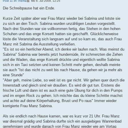
B
Post 11 im Thema
Mo 6. Jul 2009, 12:25
e
i
Die Schreibpause hat ein Ende.
t
r
a
Kurze Zeit später aber war Frau Manz wieder bei Sabrina und lotste sie
g
zu sich an den Tisch. Sabrina wurden unzähligen Leuten vorgestellt.
Nach drei Stunden war sie vollkommen fertig, das Stehen in den hohen
Schuhen und das enge Korsett hatten sie geschafft. Glücklicherweise
löste die Veranstaltung sich langsam auf und so kam es, das auch Frau
Manz mit Sabrina die Ausstellung verließen.
"Es ist so ein herrlicher Abend, ich denke wir laufen nach. Was meinst du
Sabrina" Sabrina war bereits jetzt hundemüde, ihr schmerzten die Zehen
und die Waden, das enge Korsett drückte und eigentlich wollte Sabrina
sich in ein Taxi setzten und keinen Schritt mehr gehen, deshalb meinte
sie auch "Ist das nicht zu weit bis nach Hause, da gehen wir ja mehr als
eine Stunde"
"Aber geh, meine Liebe, so weit ist es gar nicht. Wir gehen quer durch die
Innenstadt und gleich sind wir draußen. Es wird dir gut tun. Erstens die
frische Luft und dann ist es auch eine gute Übung für dich in den Pumps
und im engen Rock zu gehen. Ich möchte das du kleine Schritte machst
und achte auf deine Körperhaltung, Brust und Po raus" Immer wieder
korrigierte Frau Manz Sabrina.
Als sie endlich nach Hause kamen, war es kurz vor 21 Uhr. Frau Manz
war diesmal gnädig und Sabrina durfte sich ein ausgiebiges Wannenbad
genehmigen und wurde danach von Frau Manz wieder wie am Vortag