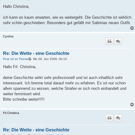
e
i
Hallo Christina,
t
r
a
ich kann es kaum erwarten, wie es weitergeht. Die Geschichte ist wirklich
g
sehr schön geschrieben. Besonders gut gefällt mir Sabrinas neues Outfit.
Cynthia
Re: Die Wette - eine Geschichte
B
Post 10 im Thema
Mo 29. Jun 2009, 00:15
e
i
Hallo Frl. Christina,
t
r
a
deine Geschichte wirkt sehr professionell und ist auch inhaltlich sehr
g
interessant. Ich brenne total darauf mehr zu erfahren. Es ist nur schon
allein spannend zu wissen, welche Strafen er sich noch einhandelt und
weiter feminisert wird.
Bitte schreibe weiter!!!!!
Frl.Christina
Re: Die Wette - eine Geschichte