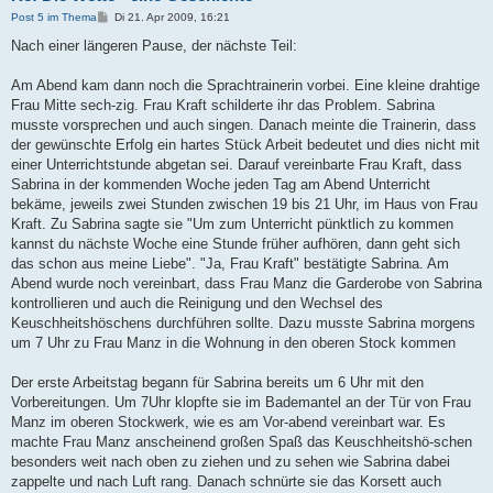
B
Post 5 im Thema
Di 21. Apr 2009, 16:21
e
i
Nach einer längeren Pause, der nächste Teil:
t
r
a
Am Abend kam dann noch die Sprachtrainerin vorbei. Eine kleine drahtige
g
Frau Mitte sech-zig. Frau Kraft schilderte ihr das Problem. Sabrina
musste vorsprechen und auch singen. Danach meinte die Trainerin, dass
der gewünschte Erfolg ein hartes Stück Arbeit bedeutet und dies nicht mit
einer Unterrichtstunde abgetan sei. Darauf vereinbarte Frau Kraft, dass
Sabrina in der kommenden Woche jeden Tag am Abend Unterricht
bekäme, jeweils zwei Stunden zwischen 19 bis 21 Uhr, im Haus von Frau
Kraft. Zu Sabrina sagte sie "Um zum Unterricht pünktlich zu kommen
kannst du nächste Woche eine Stunde früher aufhören, dann geht sich
das schon aus meine Liebe". "Ja, Frau Kraft" bestätigte Sabrina. Am
Abend wurde noch vereinbart, dass Frau Manz die Garderobe von Sabrina
kontrollieren und auch die Reinigung und den Wechsel des
Keuschheitshöschens durchführen sollte. Dazu musste Sabrina morgens
um 7 Uhr zu Frau Manz in die Wohnung in den oberen Stock kommen
Der erste Arbeitstag begann für Sabrina bereits um 6 Uhr mit den
Vorbereitungen. Um 7Uhr klopfte sie im Bademantel an der Tür von Frau
Manz im oberen Stockwerk, wie es am Vor-abend vereinbart war. Es
machte Frau Manz anscheinend großen Spaß das Keuschheitshö-schen
besonders weit nach oben zu ziehen und zu sehen wie Sabrina dabei
zappelte und nach Luft rang. Danach schnürte sie das Korsett auch