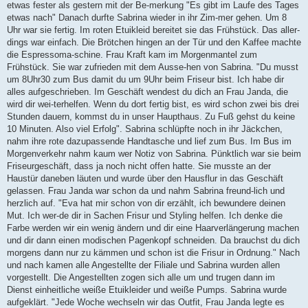
etwas fester als gestern mit der Be-merkung "Es gibt im Laufe des Tages
etwas nach" Danach durfte Sabrina wieder in ihr Zim-mer gehen. Um 8
Uhr war sie fertig. Im roten Etuikleid bereitet sie das Frühstück. Das aller-
dings war einfach. Die Brötchen hingen an der Tür und den Kaffee machte
die Espressoma-schine. Frau Kraft kam im Morgenmantel zum
Frühstück. Sie war zufrieden mit dem Ausse-hen von Sabrina. "Du musst
um 8Uhr30 zum Bus damit du um 9Uhr beim Friseur bist. Ich habe dir
alles aufgeschrieben. Im Geschäft wendest du dich an Frau Janda, die
wird dir wei-terhelfen. Wenn du dort fertig bist, es wird schon zwei bis drei
Stunden dauern, kommst du in unser Haupthaus. Zu Fuß gehst du keine
10 Minuten. Also viel Erfolg". Sabrina schlüpfte noch in ihr Jäckchen,
nahm ihre rote dazupassende Handtasche und lief zum Bus. Im Bus im
Morgenverkehr nahm kaum wer Notiz von Sabrina. Pünktlich war sie beim
Friseurgeschäft, dass ja noch nicht offen hatte. Sie musste an der
Haustür daneben läuten und wurde über den Hausflur in das Geschäft
gelassen. Frau Janda war schon da und nahm Sabrina freund-lich und
herzlich auf. "Eva hat mir schon von dir erzählt, ich bewundere deinen
Mut. Ich wer-de dir in Sachen Frisur und Styling helfen. Ich denke die
Farbe werden wir ein wenig ändern und dir eine Haarverlängerung machen
und dir dann einen modischen Pagenkopf schneiden. Da brauchst du dich
morgens dann nur zu kämmen und schon ist die Frisur in Ordnung." Nach
und nach kamen alle Angestellte der Filiale und Sabrina wurden allen
vorgestellt. Die Angestellten zogen sich alle um und trugen dann im
Dienst einheitliche weiße Etuikleider und weiße Pumps. Sabrina wurde
aufgeklärt. "Jede Woche wechseln wir das Outfit, Frau Janda legte es