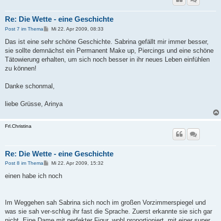
Re: Die Wette - eine Geschichte
B
Post 7 im Thema
Mi 22. Apr 2009, 08:33
e
i
Das ist eine sehr schöne Geschichte. Sabrina gefällt mir immer besser,
t
sie sollte demnächst ein Permanent Make up, Piercings und eine schöne
r
a
Tätowierung erhalten, um sich noch besser in ihr neues Leben einfühlen
g
zu können!
Danke schonmal,
liebe Grüsse, Arinya
Frl.Christina
Re: Die Wette - eine Geschichte
B
Post 8 im Thema
Mi 22. Apr 2009, 15:32
e
i
einen habe ich noch
t
r
a
g
Im Weggehen sah Sabrina sich noch im großen Vorzimmerspiegel und
was sie sah ver-schlug ihr fast die Sprache. Zuerst erkannte sie sich gar
nicht. Eine Dame mit perfekter Figur, wohl proportioniert, mit einer super