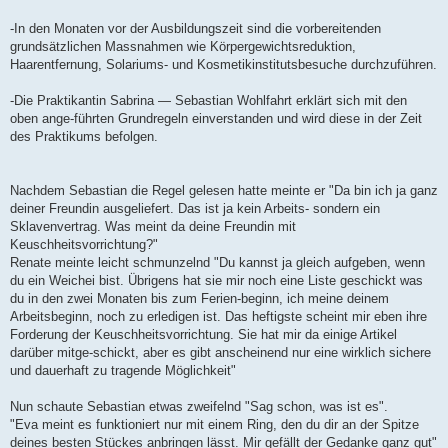
-In den Monaten vor der Ausbildungszeit sind die vorbereitenden
grundsätzlichen Massnahmen wie Körpergewichtsreduktion,
Haarentfernung, Solariums- und Kosmetikinstitutsbesuche durchzuführen.
-Die Praktikantin Sabrina — Sebastian Wohlfahrt erklärt sich mit den
oben ange-führten Grundregeln einverstanden und wird diese in der Zeit
des Praktikums befolgen.
Nachdem Sebastian die Regel gelesen hatte meinte er "Da bin ich ja ganz
deiner Freundin ausgeliefert. Das ist ja kein Arbeits- sondern ein
Sklavenvertrag. Was meint da deine Freundin mit
Keuschheitsvorrichtung?"
Renate meinte leicht schmunzelnd "Du kannst ja gleich aufgeben, wenn
du ein Weichei bist. Übrigens hat sie mir noch eine Liste geschickt was
du in den zwei Monaten bis zum Ferien-beginn, ich meine deinem
Arbeitsbeginn, noch zu erledigen ist. Das heftigste scheint mir eben ihre
Forderung der Keuschheitsvorrichtung. Sie hat mir da einige Artikel
darüber mitge-schickt, aber es gibt anscheinend nur eine wirklich sichere
und dauerhaft zu tragende Möglichkeit"
Nun schaute Sebastian etwas zweifelnd "Sag schon, was ist es".
"Eva meint es funktioniert nur mit einem Ring, den du dir an der Spitze
deines besten Stückes anbringen lässt. Mir gefällt der Gedanke ganz gut"