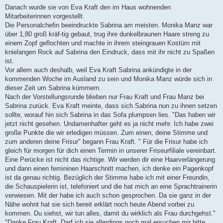
Danach wurde sie von Eva Kraft den im Haus wohnenden
Mitarbeiterinnen vorgestellt.
Die Personalchefin beeindruckte Sabrina am meisten. Monika Manz war
über 1,80 groß kräf-tig gebaut, trug ihre dunkelbraunen Haare streng zu
einem Zopf geflochten und machte in ihrem steingrauen Kostüm mit
knielangen Rock auf Sabrina den Eindruck, dass mit ihr nicht zu Spaßen
ist.
Vor allem auch deshalb, weil Eva Kraft Sabrina ankündigte in der
kommenden Woche im Ausland zu sein und Monika Manz würde sich in
dieser Zeit um Sabrina kümmern.
Nach der Vorstellungsrunde blieben nur Frau Kraft und Frau Manz bei
Sabrina zurück. Eva Kraft meinte, dass sich Sabrina nun zu ihnen setzen
sollte, worauf hin sich Sabrina in das Sofa plumpsen lies. "Das haben wir
jetzt nicht gesehen. Undamenhafter geht es ja nicht mehr. Ich habe zwei
große Punkte die wir erledigen müssen. Zum einen, deine Stimme und
zum anderen deine Frisur" begann Frau Kraft. " Für die Frisur habe ich
gleich für morgen für dich einen Termin in unserer Friseurfiliale vereinbart.
Eine Perücke ist nicht das richtige. Wir werden dir eine Haarverlängerung
und dann einen femininen Haarschnitt machen, ich denke ein Pagenkopf
ist da genau richtig. Bezüglich der Stimme habe ich mit einer Freundin,
die Schauspielerin ist, telefoniert und die hat mich an eine Sprachtrainerin
verwiesen. Mit der habe ich auch schon gesprochen. Da sie ganz in der
Nähe wohnt hat sie sich bereit erklärt noch heute Abend vorbei zu
kommen. Du siehst, wir tun alles, damit du wirklich als Frau durchgehst."
"Danke Frau Kraft. Darf ich sie allerdings noch mal ersuchen mir bitte