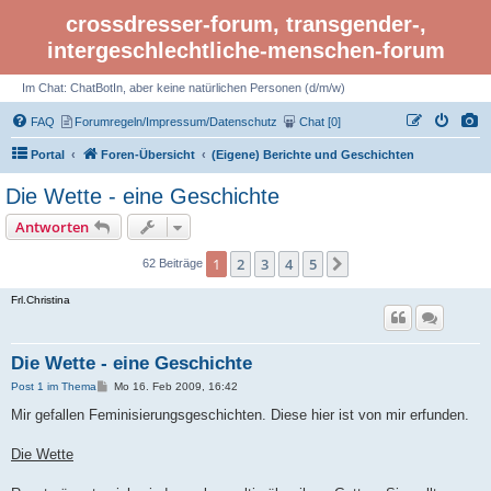
crossdresser-forum, transgender-,
intergeschlechtliche-menschen-forum
Im Chat: ChatBotIn, aber keine natürlichen Personen (d/m/w)
FAQ
Forumregeln/Impressum/Datenschutz
Chat [0]
Portal
Foren-Übersicht
(Eigene) Berichte und Geschichten
Die Wette - eine Geschichte
Antworten
1
2
3
4
5
Nächste
62 Beiträge
Frl.Christina
Die Wette - eine Geschichte
B
Post 1 im Thema
Mo 16. Feb 2009, 16:42
e
i
Mir gefallen Feminisierungsgeschichten. Diese hier ist von mir erfunden.
t
r
a
Die Wette
g