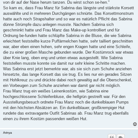
von dir auf der Nase herum tanzen. Du wirst schon se-hen."
So kam es, dass Frau Manz für Sabrina das längste und stärkste Korsett
auswählte und in mehreren Durchgängen schnürte. Das Korsettmonstrum
hatte auch noch Strapshalter und so war es natürlich Pflicht das Sabrina
dünne Strümpfe dazu anlegen musste. Nachdem Sabrina sich
geschminkt hatte und Frau Manz das Make-up kontrolliert und für
Ordnung be-funden hatte schlüpfte Sabrina in die Bluse, die wie Sabrina
erleichtert feststellte kurze Puffärmelchen hatte, sehr tailliert geschnitten
war, aber eben einen hohen, sehr engen Kragen hatte und eine Schleife,
die zu einer großen Masche gebunden wurde. Der Kostümrock war etwas
über Knie lang, oben eng und unten etwas ausgestellt. Wie Sabrina
feststellen musste konnte sie damit nur sehr kleine Schritte machen.
Was Sabrina erst jetzt bemerkte war, als sie sich zum Schuhe anziehen
hinsetzte, das lange Korsett das sie trug. Es lies nur ein gerades Sitzen
mit Hohlkreuz zu und drückte dabei noch gewaltig auf die Oberschenkel,
ein Vorbeugen zum Schuhe anziehen war damit gar nicht möglich.
Frau Manz trug ein weißes Leinenkostüm, wie Sabrina eine
hochgeschlossene Schleifenbluse, die hellgrün gestreift war. Für den
Ausstellungsbesuch ordnete Frau Manz noch die dunkelblauen Pumps
mit den höchsten Absätzen an. Ein dunkelblauer, großkrempiger Hut
rundete das extravagante Outfit Sabrinas ab. Frau Manz trug ebenfalls
einen zu ihrem Kostüm passenden weißen Hut.
Arinya