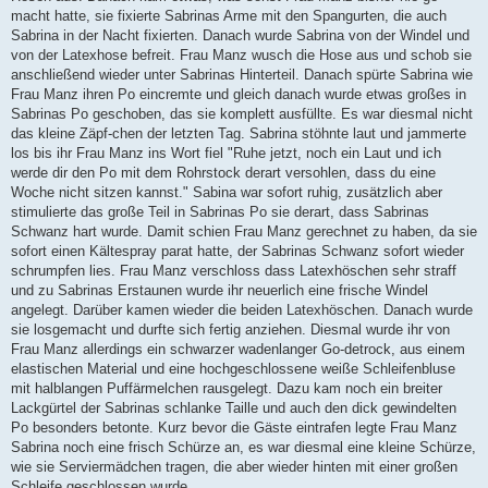
macht hatte, sie fixierte Sabrinas Arme mit den Spangurten, die auch
Sabrina in der Nacht fixierten. Danach wurde Sabrina von der Windel und
von der Latexhose befreit. Frau Manz wusch die Hose aus und schob sie
anschließend wieder unter Sabrinas Hinterteil. Danach spürte Sabrina wie
Frau Manz ihren Po eincremte und gleich danach wurde etwas großes in
Sabrinas Po geschoben, das sie komplett ausfüllte. Es war diesmal nicht
das kleine Zäpf-chen der letzten Tag. Sabrina stöhnte laut und jammerte
los bis ihr Frau Manz ins Wort fiel "Ruhe jetzt, noch ein Laut und ich
werde dir den Po mit dem Rohrstock derart versohlen, dass du eine
Woche nicht sitzen kannst." Sabina war sofort ruhig, zusätzlich aber
stimulierte das große Teil in Sabrinas Po sie derart, dass Sabrinas
Schwanz hart wurde. Damit schien Frau Manz gerechnet zu haben, da sie
sofort einen Kältespray parat hatte, der Sabrinas Schwanz sofort wieder
schrumpfen lies. Frau Manz verschloss dass Latexhöschen sehr straff
und zu Sabrinas Erstaunen wurde ihr neuerlich eine frische Windel
angelegt. Darüber kamen wieder die beiden Latexhöschen. Danach wurde
sie losgemacht und durfte sich fertig anziehen. Diesmal wurde ihr von
Frau Manz allerdings ein schwarzer wadenlanger Go-detrock, aus einem
elastischen Material und eine hochgeschlossene weiße Schleifenbluse
mit halblangen Puffärmelchen rausgelegt. Dazu kam noch ein breiter
Lackgürtel der Sabrinas schlanke Taille und auch den dick gewindelten
Po besonders betonte. Kurz bevor die Gäste eintrafen legte Frau Manz
Sabrina noch eine frisch Schürze an, es war diesmal eine kleine Schürze,
wie sie Serviermädchen tragen, die aber wieder hinten mit einer großen
Schleife geschlossen wurde.