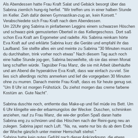
Als Abendessen hatte Frau Kraft Salat und Gebäck besorgt über das
Sabrina ziemlich hung-rig herfiel. "Wir treffen uns in einer halben Stunde
im Keller. Zieh dafür deinen Gymnastikan-zug an, kein Korsett."
Verabschiedete sich Frau Kraft nach dem Abendessen.
Um 22Uhr ging Sabrina in pinfarbenen Leggins einem schwarzen Höschen
und schwarz-pink gemusterten Oberteil in das Kellergeschoss. Dort saß
schon Eva Kraft am Ergometer und radelte. Als Sabrina reinkam hörte
Eva Kraft auf und erklärte Sabrina kurz die Geräte und empfahl ihr das
Laufband. Sie stellte alles ein und meinte zu Sabrina "30 Minuten musst
du durchhalten, trink vorher noch etwas" Nach diesem Tag auch noch
eine halbe Stunde jog-gen, Sabrina bezweifelte, ob sie das einen Monat
lang schaffen würde. Tagsüber Frau Manz, die sie mit Arbeit überhäufte
und am Abend die hyperaktive Eva Kraft, dass war einfach zu-viel. Sie
lies sich allerdings nichts anmerken und lief die vorgegeben 30 Minuten
ohne zu murren. Danach meinte Frau Kraft, dass es für heute genug sei.
"Um 8 Uhr ist morgen Frühstück. Du ziehst morgen das creme farbene
Kostüm an. Gute Nacht".
Sabrina duschte noch, entfernte das Make-up und fiel müde ins Bett. Um
6 Uhr klingelte wie-der erbarmungslos der Wecker. Duschen, schminken
anziehen, rauf zu Frau Manz, die wie-der großen Spaß daran hatte
Sabrina eng zu schnüren und das Höschen nach der Reini-gung neu an
zulegen. Sabrina japst nach Luft. "Na, na, warte nur bis du ab dem Ende
der Woche gänzlich unter meiner Herrschaft stehst."
Sabrina hatte kein gutes Gefühl nach dieser Ankündigung, die etwas