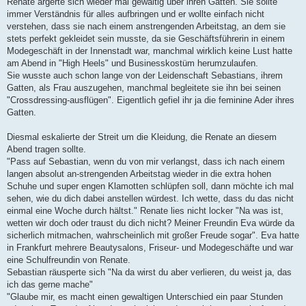
Renate ärgerte sich wieder mal gewaltig über ihren Gatten. Sie sollte
immer Verständnis für alles aufbringen und er wollte einfach nicht
verstehen, dass sie nach einem anstrengenden Arbeitstag, an dem sie
stets perfekt gekleidet sein musste, da sie Geschäftsführerin in einem
Modegeschäft in der Innenstadt war, manchmal wirklich keine Lust hatte
am Abend in "High Heels" und Businesskostüm herumzulaufen.
Sie wusste auch schon lange von der Leidenschaft Sebastians, ihrem
Gatten, als Frau auszugehen, manchmal begleitete sie ihn bei seinen
"Crossdressing-ausflügen". Eigentlich gefiel ihr ja die feminine Ader ihres
Gatten.
Diesmal eskalierte der Streit um die Kleidung, die Renate an diesem
Abend tragen sollte.
"Pass auf Sebastian, wenn du von mir verlangst, dass ich nach einem
langen absolut an-strengenden Arbeitstag wieder in die extra hohen
Schuhe und super engen Klamotten schlüpfen soll, dann möchte ich mal
sehen, wie du dich dabei anstellen würdest. Ich wette, dass du das nicht
einmal eine Woche durch hältst." Renate lies nicht locker "Na was ist,
wetten wir doch oder traust du dich nicht? Meiner Freundin Eva würde da
sicherlich mitmachen, wahrscheinlich mit großer Freude sogar". Eva hatte
in Frankfurt mehrere Beautysalons, Friseur- und Modegeschäfte und war
eine Schulfreundin von Renate.
Sebastian räusperte sich "Na da wirst du aber verlieren, du weist ja, das
ich das gerne mache"
"Glaube mir, es macht einen gewaltigen Unterschied ein paar Stunden