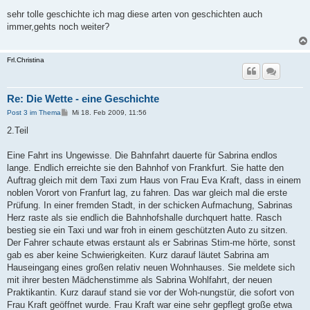
e
i
sehr tolle geschichte ich mag diese arten von geschichten auch
t
immer,gehts noch weiter?
r
a
g
Frl.Christina
Re: Die Wette - eine Geschichte
B
Post 3 im Thema
Mi 18. Feb 2009, 11:56
e
i
2.Teil
t
r
a
Eine Fahrt ins Ungewisse. Die Bahnfahrt dauerte für Sabrina endlos
g
lange. Endlich erreichte sie den Bahnhof von Frankfurt. Sie hatte den
Auftrag gleich mit dem Taxi zum Haus von Frau Eva Kraft, dass in einem
noblen Vorort von Franfurt lag, zu fahren. Das war gleich mal die erste
Prüfung. In einer fremden Stadt, in der schicken Aufmachung, Sabrinas
Herz raste als sie endlich die Bahnhofshalle durchquert hatte. Rasch
bestieg sie ein Taxi und war froh in einem geschützten Auto zu sitzen.
Der Fahrer schaute etwas erstaunt als er Sabrinas Stim-me hörte, sonst
gab es aber keine Schwierigkeiten. Kurz darauf läutet Sabrina am
Hauseingang eines großen relativ neuen Wohnhauses. Sie meldete sich
mit ihrer besten Mädchenstimme als Sabrina Wohlfahrt, der neuen
Praktikantin. Kurz darauf stand sie vor der Woh-nungstür, die sofort von
Frau Kraft geöffnet wurde. Frau Kraft war eine sehr gepflegt große etwa