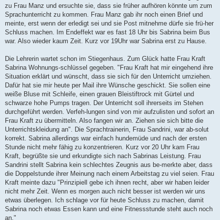
zu Frau Manz und ersuchte sie, dass sie früher aufhören könnte um zum
Sprachunterricht zu kommen. Frau Manz gab ihr noch einen Brief und
meinte, erst wenn der erledigt sei und sie Post mitnehme dürfe sie frü-her
Schluss machen. Im Endeffekt war es fast 18 Uhr bis Sabrina beim Bus
war. Also wieder kaum Zeit. Kurz vor 19Uhr war Sabrina erst zu Hause.
Die Lehrerin wartet schon im Stiegenhaus. Zum Glück hatte Frau Kraft
Sabrina Wohnungs-schlüssel gegeben. "Frau Kraft hat mir eingehend ihre
Situation erklärt und wünscht, dass sie sich für den Unterricht umziehen.
Dafür hat sie mir heute per Mail ihre Wünsche geschickt. Sie sollen eine
weiße Bluse mit Schleife, einen grauen Bleistiftrock mit Gürtel und
schwarze hohe Pumps tragen. Der Unterricht soll ihrerseits im Stehen
durchgeführt werden. Verfeh-lungen sind von mir aufzulisten und sofort an
Frau Kraft zu übermitteln. Also fangen wir an. Ziehen sie sich bitte die
Unterrichtskleidung an". Die Sprachtrainerin, Frau Sandrini, war ab-solut
korrekt. Sabrina allerdings war einfach hundemüde und nach der ersten
Stunde nicht mehr fähig zu konzentrieren. Kurz vor 20 Uhr kam Frau
Kraft, begrüßte sie und erkundigte sich nach Sabrinas Leistung. Frau
Sandrini stellt Sabrina kein schlechtes Zeugnis aus be-merkte aber, dass
die Doppelstunde ihrer Meinung nach einem Arbeitstag zu viel seien. Frau
Kraft meinte dazu "Prinzipiell gebe ich ihnen recht, aber wir haben leider
nicht mehr Zeit. Wenn es morgen auch nicht besser ist werden wir uns
etwas überlegen. Ich schlage vor für heute Schluss zu machen, damit
Sabrina noch etwas Essen kann und eine Fitnessstunde steht auch noch
an."