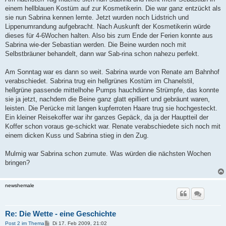
einem hellblauen Kostüm auf zur Kosmetikerin. Die war ganz entzückt als
sie nun Sabrina kennen lernte. Jetzt wurden noch Lidstrich und
Lippenumrandung aufgebracht. Nach Auskunft der Kosmetikerin würde
dieses für 4-6Wochen halten. Also bis zum Ende der Ferien konnte aus
Sabrina wie-der Sebastian werden. Die Beine wurden noch mit
Selbstbräuner behandelt, dann war Sab-rina schon nahezu perfekt.
Am Sonntag war es dann so weit. Sabrina wurde von Renate am Bahnhof
verabschiedet. Sabrina trug ein hellgrünes Kostüm im Chanelstil,
hellgrüne passende mittelhohe Pumps hauchdünne Strümpfe, das konnte
sie ja jetzt, nachdem die Beine ganz glatt epilliert und gebräunt waren,
leisten. Die Perücke mit langen kupferroten Haare trug sie hochgesteckt.
Ein kleiner Reisekoffer war ihr ganzes Gepäck, da ja der Hauptteil der
Koffer schon voraus ge-schickt war. Renate verabschiedete sich noch mit
einem dicken Kuss und Sabrina stieg in den Zug.
Mulmig war Sabrina schon zumute. Was würden die nächsten Wochen
bringen?
newshemale
Re: Die Wette - eine Geschichte
B
Post 2 im Thema
Di 17. Feb 2009, 21:02