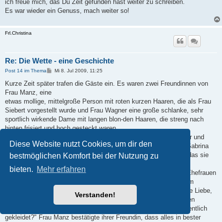
a
ich freue mich, das Du Zeit gefunden hast weiter zu schreiben.
g
Es war wieder ein Genuss, mach weiter so!
Frl.Christina
Re: Die Wette - eine Geschichte
B
Post 14 im Thema
Mi 8. Jul 2009, 11:25
e
i
Kurze Zeit später trafen die Gäste ein. Es waren zwei Freundinnen von
t
Frau Manz, eine
r
a
etwas mollige, mittelgroße Person mit roten kurzen Haaren, die als Frau
g
Siebert vorgestellt wurde und Frau Wagner eine große schlanke, sehr
sportlich wirkende Dame mit langen blon-den Haaren, die streng nach
hinten frisiert und hoch gesteckt waren.
Frau Manz stellte Sabrina als Praktikantin und Hausmädchen vor und
Diese Website nutzt Cookies, um dir den
zusätzlich klärte sie ihren Freundinnen sofort über Sabrina auf. Sabrina
bekam rote Ohren, wie Frau Manz alles über sie erzählte. Auch das sie
bestmöglichen Komfort bei der Nutzung zu
heute eine Windel tragen musste wurde erwähnt. Frau
bieten.
Mehr erfahren
Siebert pflichtete ihrer Freundin sofort bei "Es sollten viel mehr Ehefrauen
ihren Mann zur Erziehung außer Haus geben. Ich hätte in meinem
Haushalt auch Gebrauch für ein Dienst-mädchen. Ich hoffe meine Liebe,
Verstanden!
dass du der Kleinen auch wirklich nichts durch lässt, die Mädchen
brauchen eine entsprechende Führung. Ist sie auch darunter ordentlich
gekleidet?" Frau Manz bestätigte ihrer Freundin, dass alles in bester