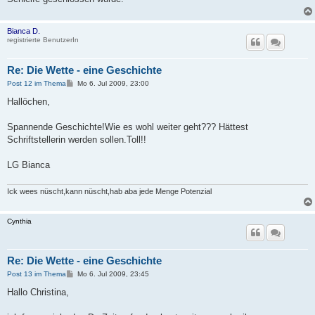
Bianca D.
registrierte BenutzerIn
Re: Die Wette - eine Geschichte
B
Post 12 im Thema
Mo 6. Jul 2009, 23:00
e
i
Hallöchen,
t
r
a
Spannende Geschichte!Wie es wohl weiter geht??? Hättest
g
Schriftstellerin werden sollen.Toll!!
LG Bianca
Ick wees nüscht,kann nüscht,hab aba jede Menge Potenzial
Cynthia
Re: Die Wette - eine Geschichte
B
Post 13 im Thema
Mo 6. Jul 2009, 23:45
e
i
Hallo Christina,
t
r