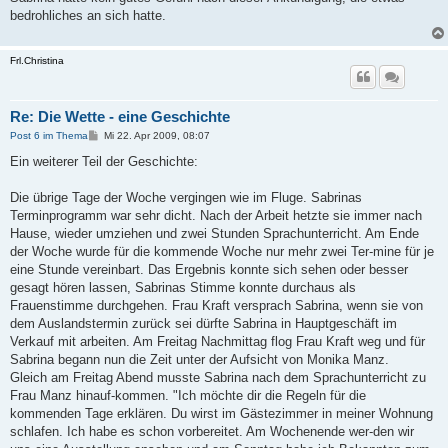
bedrohliches an sich hatte.
Frl.Christina
Re: Die Wette - eine Geschichte
B
Post 6 im Thema
Mi 22. Apr 2009, 08:07
e
i
Ein weiterer Teil der Geschichte:
t
r
a
Die übrige Tage der Woche vergingen wie im Fluge. Sabrinas
g
Terminprogramm war sehr dicht. Nach der Arbeit hetzte sie immer nach
Hause, wieder umziehen und zwei Stunden Sprachunterricht. Am Ende
der Woche wurde für die kommende Woche nur mehr zwei Ter-mine für je
eine Stunde vereinbart. Das Ergebnis konnte sich sehen oder besser
gesagt hören lassen, Sabrinas Stimme konnte durchaus als
Frauenstimme durchgehen. Frau Kraft versprach Sabrina, wenn sie von
dem Auslandstermin zurück sei dürfte Sabrina in Hauptgeschäft im
Verkauf mit arbeiten. Am Freitag Nachmittag flog Frau Kraft weg und für
Sabrina begann nun die Zeit unter der Aufsicht von Monika Manz.
Gleich am Freitag Abend musste Sabrina nach dem Sprachunterricht zu
Frau Manz hinauf-kommen. "Ich möchte dir die Regeln für die
kommenden Tage erklären. Du wirst im Gästezimmer in meiner Wohnung
schlafen. Ich habe es schon vorbereitet. Am Wochenende wer-den wir