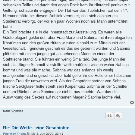
schlanken Taille und durch den engen Rock kam ihr Hinterteil perfekt zur
Geltung, schaute ihr entgegen. Der Hut war das Tüpfelchen auf dem "i".
Niemand hätte bei diesem Anblick vermutet, das sich dahinter ein
Studienrat verbirgt, der vor ein paar Wochen noch als Mann unterrichtet
hatte.
Ein Taxi brachte sie in die Innenstadt zur Ausstellung. Es waren alle
Gäste elegant geklei-det, aber Frau Manz und Sabrina mit ihren eleganten
Kostümen und den großen Hüten wur-den alsbald zum Mittelpunkt der
Gesellschaft. Irgendwie geschah es das sie getrennt wurden und Sabrina
plötzlich mit einem jungen gut aussehenden Mann an einem der
Stehtische stand. Sie führten ein wenig Smalltalk. Der junge Mann der
sich als Jürgen Schmidt vorstellte wollte natürlich wissen woher Sabrina
kommt und was sie mache. Sabrina war das anfangs ein wenig
unangenehm und ungewohnt, aber bald gefiel ihr die Rolle einer hübschen
jungen Frau die umworben wird. Als der Gesprächspartner von Sabrina
frische Sektgläser holte streift sein Körper kurz Sabrina an der Schulter
und am Rücken, was Sabrina gar nichts aus-machte. War das die
Auswirkung des Sektes auf nüchternen Magen? Sabrina lachte viel.
Marie-Christine
Re: Die Wette - eine Geschichte
B
Post 9 im Thema
Mo 8. Jun 2009, 23:41