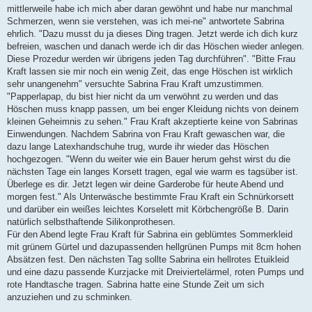
mittlerweile habe ich mich aber daran gewöhnt und habe nur manchmal
Schmerzen, wenn sie verstehen, was ich mei-ne" antwortete Sabrina
ehrlich. "Dazu musst du ja dieses Ding tragen. Jetzt werde ich dich kurz
befreien, waschen und danach werde ich dir das Höschen wieder anlegen.
Diese Prozedur werden wir übrigens jeden Tag durchführen". "Bitte Frau
Kraft lassen sie mir noch ein wenig Zeit, das enge Höschen ist wirklich
sehr unangenehm" versuchte Sabrina Frau Kraft umzustimmen.
"Papperlapap, du bist hier nicht da um verwöhnt zu werden und das
Höschen muss knapp passen, um bei enger Kleidung nichts von deinem
kleinen Geheimnis zu sehen." Frau Kraft akzeptierte keine von Sabrinas
Einwendungen. Nachdem Sabrina von Frau Kraft gewaschen war, die
dazu lange Latexhandschuhe trug, wurde ihr wieder das Höschen
hochgezogen. "Wenn du weiter wie ein Bauer herum gehst wirst du die
nächsten Tage ein langes Korsett tragen, egal wie warm es tagsüber ist.
Überlege es dir. Jetzt legen wir deine Garderobe für heute Abend und
morgen fest." Als Unterwäsche bestimmte Frau Kraft ein Schnürkorsett
und darüber ein weißes leichtes Korselett mit Körbchengröße B. Darin
natürlich selbsthaftende Silikonprothesen.
Für den Abend legte Frau Kraft für Sabrina ein geblümtes Sommerkleid
mit grünem Gürtel und dazupassenden hellgrünen Pumps mit 8cm hohen
Absätzen fest. Den nächsten Tag sollte Sabrina ein hellrotes Etuikleid
und eine dazu passende Kurzjacke mit Dreiviertelärmel, roten Pumps und
rote Handtasche tragen. Sabrina hatte eine Stunde Zeit um sich
anzuziehen und zu schminken.