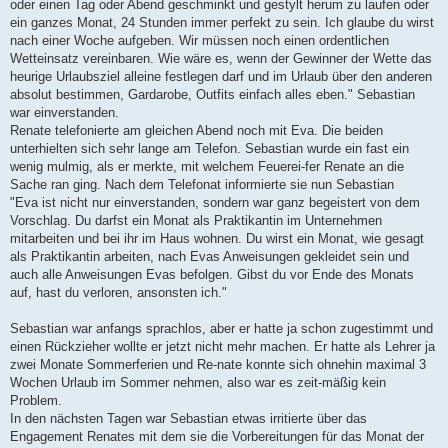
oder einen Tag oder Abend geschminkt und gestylt herum zu laufen oder
ein ganzes Monat, 24 Stunden immer perfekt zu sein. Ich glaube du wirst
nach einer Woche aufgeben. Wir müssen noch einen ordentlichen
Wetteinsatz vereinbaren. Wie wäre es, wenn der Gewinner der Wette das
heurige Urlaubsziel alleine festlegen darf und im Urlaub über den anderen
absolut bestimmen, Gardarobe, Outfits einfach alles eben." Sebastian
war einverstanden.
Renate telefonierte am gleichen Abend noch mit Eva. Die beiden
unterhielten sich sehr lange am Telefon. Sebastian wurde ein fast ein
wenig mulmig, als er merkte, mit welchem Feuerei-fer Renate an die
Sache ran ging. Nach dem Telefonat informierte sie nun Sebastian
"Eva ist nicht nur einverstanden, sondern war ganz begeistert von dem
Vorschlag. Du darfst ein Monat als Praktikantin im Unternehmen
mitarbeiten und bei ihr im Haus wohnen. Du wirst ein Monat, wie gesagt
als Praktikantin arbeiten, nach Evas Anweisungen gekleidet sein und
auch alle Anweisungen Evas befolgen. Gibst du vor Ende des Monats
auf, hast du verloren, ansonsten ich."
Sebastian war anfangs sprachlos, aber er hatte ja schon zugestimmt und
einen Rückzieher wollte er jetzt nicht mehr machen. Er hatte als Lehrer ja
zwei Monate Sommerferien und Re-nate konnte sich ohnehin maximal 3
Wochen Urlaub im Sommer nehmen, also war es zeit-mäßig kein
Problem.
In den nächsten Tagen war Sebastian etwas irritierte über das
Engagement Renates mit dem sie die Vorbereitungen für das Monat der