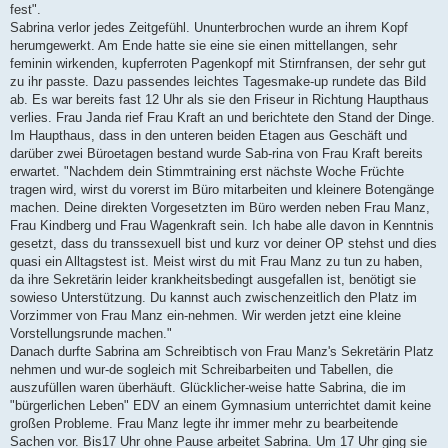
fest".
Sabrina verlor jedes Zeitgefühl. Ununterbrochen wurde an ihrem Kopf
herumgewerkt. Am Ende hatte sie eine sie einen mittellangen, sehr
feminin wirkenden, kupferroten Pagenkopf mit Stirnfransen, der sehr gut
zu ihr passte. Dazu passendes leichtes Tagesmake-up rundete das Bild
ab. Es war bereits fast 12 Uhr als sie den Friseur in Richtung Haupthaus
verlies. Frau Janda rief Frau Kraft an und berichtete den Stand der Dinge.
Im Haupthaus, dass in den unteren beiden Etagen aus Geschäft und
darüber zwei Büroetagen bestand wurde Sab-rina von Frau Kraft bereits
erwartet. "Nachdem dein Stimmtraining erst nächste Woche Früchte
tragen wird, wirst du vorerst im Büro mitarbeiten und kleinere Botengänge
machen. Deine direkten Vorgesetzten im Büro werden neben Frau Manz,
Frau Kindberg und Frau Wagenkraft sein. Ich habe alle davon in Kenntnis
gesetzt, dass du transsexuell bist und kurz vor deiner OP stehst und dies
quasi ein Alltagstest ist. Meist wirst du mit Frau Manz zu tun zu haben,
da ihre Sekretärin leider krankheitsbedingt ausgefallen ist, benötigt sie
sowieso Unterstützung. Du kannst auch zwischenzeitlich den Platz im
Vorzimmer von Frau Manz ein-nehmen. Wir werden jetzt eine kleine
Vorstellungsrunde machen."
Danach durfte Sabrina am Schreibtisch von Frau Manz's Sekretärin Platz
nehmen und wur-de sogleich mit Schreibarbeiten und Tabellen, die
auszufüllen waren überhäuft. Glücklicher-weise hatte Sabrina, die im
"bürgerlichen Leben" EDV an einem Gymnasium unterrichtet damit keine
großen Probleme. Frau Manz legte ihr immer mehr zu bearbeitende
Sachen vor. Bis17 Uhr ohne Pause arbeitet Sabrina. Um 17 Uhr ging sie