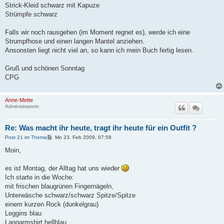
Strick-Kleid schwarz mit Kapuze
Strümpfe schwarz
Falls wir noch rausgehen (im Moment regnet es), werde ich eine
Strumpfhose und einen langen Mantel anziehen.
Ansonsten liegt nicht viel an, so kann ich mein Buch fertig lesen.
Gruß und schönen Sonntag
CPG
Anne-Mette
Administratorin
Re: Was macht ihr heute, tragt ihr heute für ein Outfit ?
B
Post 21 im Thema
Mo 23. Feb 2009, 07:58
e
i
Moin,
t
r
a
es ist Montag, der Alltag hat uns wieder
g
Ich starte in die Woche:
mit frischen blaugrünen Fingernägeln,
Unterwäsche schwarz/schwarz Spitze/Spitze
einem kurzen Rock (dunkelgrau)
Leggins blau
Langarmshirt hellblau