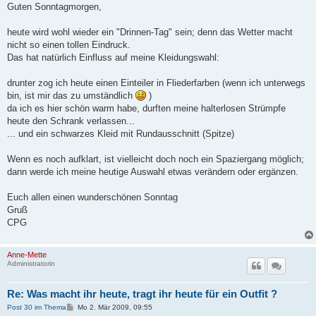
i
Guten Sonntagmorgen,
t
r
a
heute wird wohl wieder ein "Drinnen-Tag" sein; denn das Wetter macht
g
nicht so einen tollen Eindruck.
Das hat natürlich Einfluss auf meine Kleidungswahl:
drunter zog ich heute einen Einteiler in Fliederfarben (wenn ich unterwegs
bin, ist mir das zu umständlich
)
da ich es hier schön warm habe, durften meine halterlosen Strümpfe
heute den Schrank verlassen...
... und ein schwarzes Kleid mit Rundausschnitt (Spitze)
Wenn es noch aufklart, ist vielleicht doch noch ein Spaziergang möglich;
dann werde ich meine heutige Auswahl etwas verändern oder ergänzen.
Euch allen einen wunderschönen Sonntag
Gruß
CPG
Anne-Mette
Administratorin
Re: Was macht ihr heute, tragt ihr heute für ein Outfit ?
B
Post 30 im Thema
Mo 2. Mär 2009, 09:55
e