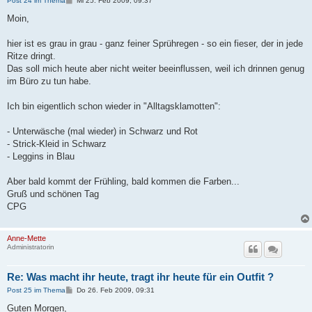
Post 24 im Thema
Mi 25. Feb 2009, 09:37
e
i
Moin,
t
r
a
hier ist es grau in grau - ganz feiner Sprühregen - so ein fieser, der in jede
g
Ritze dringt.
Das soll mich heute aber nicht weiter beeinflussen, weil ich drinnen genug
im Büro zu tun habe.
Ich bin eigentlich schon wieder in "Alltagsklamotten":
- Unterwäsche (mal wieder) in Schwarz und Rot
- Strick-Kleid in Schwarz
- Leggins in Blau
Aber bald kommt der Frühling, bald kommen die Farben...
Gruß und schönen Tag
CPG
Anne-Mette
Administratorin
Re: Was macht ihr heute, tragt ihr heute für ein Outfit ?
B
Post 25 im Thema
Do 26. Feb 2009, 09:31
e
i
Guten Morgen,