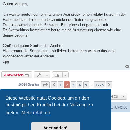
i
Guten Morgen,
t
r
a
ich wählte heute noch einmal einen Jeansrock, einen relativ kurzen in der
g
Farbe hellblau. Hinten sind schmückende Nieten eingearbeitet.
Die Unterwäsche heute: Schwarz. Ein grünes Langarmshirt mit
Reißverschluss komplettiert heute meine Ausstattung ebenso wie eine
dünne Leggins.
Gruß und guten Start in die Woche
Hier kommt die Sonne raus - vielleicht bekommen wir nun das gute
Wochenendwetter der Anderen...
cpg
Antworten
Seite 2 von 1775
1
2
3
4
5
1775
Vorherige
Nächste
26618 Beiträge
…
Gehe zu
Diese Website nutzt Cookies, um dir den
bestmöglichen Komfort bei der Nutzung zu
Portal
Foren-Übersicht
Alle Zeiten sind
UTC+02:00
bieten.
Mehr erfahren
Powered by
phpBB
® Forum Software © phpBB Limited
Deutsche Übersetzung durch
phpBB.de
Verstanden!
Datenschutz
|
Nutzungsbedingungen