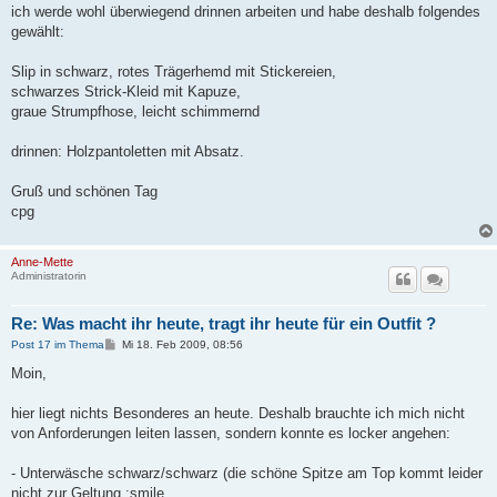
a
ich werde wohl überwiegend drinnen arbeiten und habe deshalb folgendes
g
gewählt:
Slip in schwarz, rotes Trägerhemd mit Stickereien,
schwarzes Strick-Kleid mit Kapuze,
graue Strumpfhose, leicht schimmernd
drinnen: Holzpantoletten mit Absatz.
Gruß und schönen Tag
cpg
Anne-Mette
Administratorin
Re: Was macht ihr heute, tragt ihr heute für ein Outfit ?
B
Post 17 im Thema
Mi 18. Feb 2009, 08:56
e
i
Moin,
t
r
a
hier liegt nichts Besonderes an heute. Deshalb brauchte ich mich nicht
g
von Anforderungen leiten lassen, sondern konnte es locker angehen:
- Unterwäsche schwarz/schwarz (die schöne Spitze am Top kommt leider
nicht zur Geltung :smile