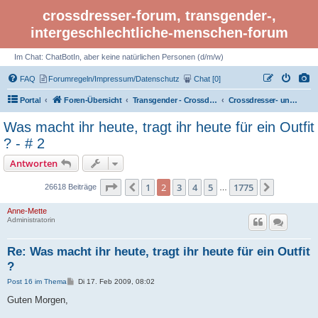
crossdresser-forum, transgender-,
intergeschlechtliche-menschen-forum
Im Chat: ChatBotIn, aber keine natürlichen Personen (d/m/w)
FAQ
Forumregeln/Impressum/Datenschutz
Chat [0]
Portal
Foren-Übersicht
Transgender - Crossdresser-Forum
Crossdresser- und Transgender-Café
Was macht ihr heute, tragt ihr heute für ein Outfit
? - # 2
Antworten
Seite 2 von 1775
1
2
3
4
5
1775
Vorherige
Nächste
26618 Beiträge
…
Anne-Mette
Administratorin
Re: Was macht ihr heute, tragt ihr heute für ein Outfit
?
B
Post 16 im Thema
Di 17. Feb 2009, 08:02
e
i
Guten Morgen,
t
r