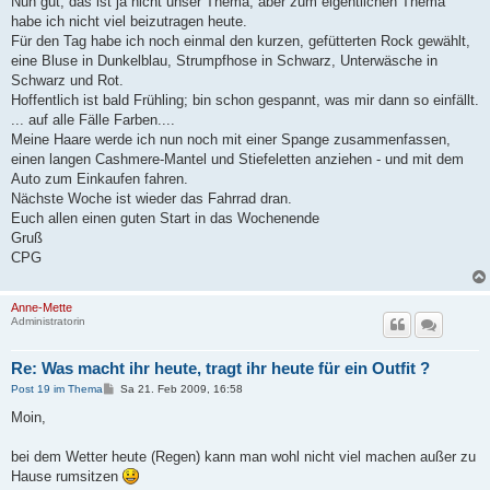
Nun gut, das ist ja nicht unser Thema, aber zum eigentlichen Thema
habe ich nicht viel beizutragen heute.
Für den Tag habe ich noch einmal den kurzen, gefütterten Rock gewählt,
eine Bluse in Dunkelblau, Strumpfhose in Schwarz, Unterwäsche in
Schwarz und Rot.
Hoffentlich ist bald Frühling; bin schon gespannt, was mir dann so einfällt.
... auf alle Fälle Farben....
Meine Haare werde ich nun noch mit einer Spange zusammenfassen,
einen langen Cashmere-Mantel und Stiefeletten anziehen - und mit dem
Auto zum Einkaufen fahren.
Nächste Woche ist wieder das Fahrrad dran.
Euch allen einen guten Start in das Wochenende
Gruß
CPG
Anne-Mette
Administratorin
Re: Was macht ihr heute, tragt ihr heute für ein Outfit ?
B
Post 19 im Thema
Sa 21. Feb 2009, 16:58
e
i
Moin,
t
r
a
bei dem Wetter heute (Regen) kann man wohl nicht viel machen außer zu
g
Hause rumsitzen