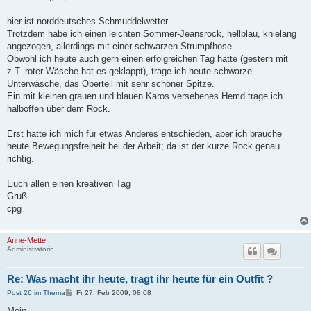
t
r
a
hier ist norddeutsches Schmuddelwetter.
g
Trotzdem habe ich einen leichten Sommer-Jeansrock, hellblau, knielang
angezogen, allerdings mit einer schwarzen Strumpfhose.
Obwohl ich heute auch gern einen erfolgreichen Tag hätte (gestern mit
z.T. roter Wäsche hat es geklappt), trage ich heute schwarze
Unterwäsche, das Oberteil mit sehr schöner Spitze.
Ein mit kleinen grauen und blauen Karos versehenes Hemd trage ich
halboffen über dem Rock.
Erst hatte ich mich für etwas Anderes entschieden, aber ich brauche
heute Bewegungsfreiheit bei der Arbeit; da ist der kurze Rock genau
richtig.
Euch allen einen kreativen Tag
Gruß
cpg
Anne-Mette
Administratorin
Re: Was macht ihr heute, tragt ihr heute für ein Outfit ?
B
Post 26 im Thema
Fr 27. Feb 2009, 08:08
e
i
Moin,