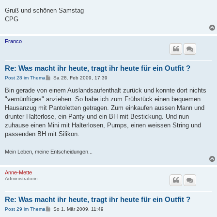
Gruß und schönen Samstag
CPG
Franco
Re: Was macht ihr heute, tragt ihr heute für ein Outfit ?
B
Post 28 im Thema
Sa 28. Feb 2009, 17:39
e
i
Bin gerade von einem Auslandsaufenthalt zurück und konnte dort nichts
t
"vernünftiges" anziehen. So habe ich zum Frühstück einen bequemen
r
a
Hausanzug mit Pantoletten getragen. Zum einkaufen aussen Mann und
g
drunter Halterlose, ein Panty und ein BH mit Bestickung. Und nun
zuhause einen Mini mit Halterlosen, Pumps, einen weissen String und
passenden BH mit Silikon.
Mein Leben, meine Entscheidungen...
Anne-Mette
Administratorin
Re: Was macht ihr heute, tragt ihr heute für ein Outfit ?
B
Post 29 im Thema
So 1. Mär 2009, 11:49
e