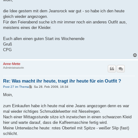
t
r
a
die Idee gestern mit dem Jeansrock war gut - so habe ich den heute
g
gleich wieder angezogen.
Für den Feierabend suche ich mir immer noch ein anderes Outfit aus,
meistens eines der Kleider.
Euch allen einen guten Start ins Wochenende
Gruß
CPG
Anne-Mette
Administratorin
Re: Was macht ihr heute, tragt ihr heute für ein Outfit ?
B
Post 27 im Thema
Sa 28. Feb 2009, 16:34
e
i
Moin,
t
r
a
zum Einkaufen habe ich heute mal eine Jeans angezogen denn es war
g
mal wieder richtiges Schmuddelwetter mit Nieselregen.
Nach einer Mittagsstunde sitze ich inzwischen in einen schwarzen Kleid
hier und warte darauf, dass die Kaffeemaschine fertig wird.
Meine Unterwäsche heute: rotes Oberteil mit Spitze - weißer Slip (fast)
schlicht.