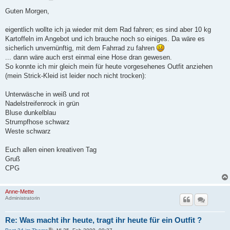
e
i
Guten Morgen,
t
r
a
eigentlich wollte ich ja wieder mit dem Rad fahren; es sind aber 10 kg
g
Kartoffeln im Angebot und ich brauche noch so einiges. Da wäre es
sicherlich unvernünftig, mit dem Fahrrad zu fahren
... dann wäre auch erst einmal eine Hose dran gewesen.
So konnte ich mir gleich mein für heute vorgesehenes Outfit anziehen
(mein Strick-Kleid ist leider noch nicht trocken):
Unterwäsche in weiß und rot
Nadelstreifenrock in grün
Bluse dunkelblau
Strumpfhose schwarz
Weste schwarz
Euch allen einen kreativen Tag
Gruß
CPG
Anne-Mette
Administratorin
Re: Was macht ihr heute, tragt ihr heute für ein Outfit ?
B