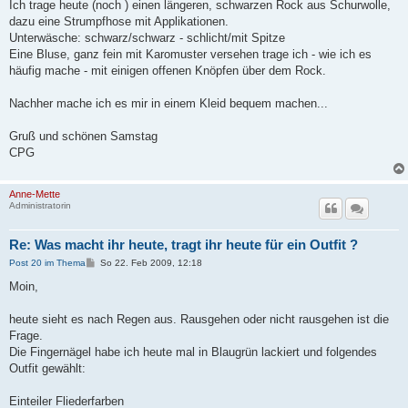
Ich trage heute (noch ) einen längeren, schwarzen Rock aus Schurwolle,
dazu eine Strumpfhose mit Applikationen.
Unterwäsche: schwarz/schwarz - schlicht/mit Spitze
Eine Bluse, ganz fein mit Karomuster versehen trage ich - wie ich es
häufig mache - mit einigen offenen Knöpfen über dem Rock.
Nachher mache ich es mir in einem Kleid bequem machen...
Gruß und schönen Samstag
CPG
Anne-Mette
Administratorin
Re: Was macht ihr heute, tragt ihr heute für ein Outfit ?
B
Post 20 im Thema
So 22. Feb 2009, 12:18
e
i
Moin,
t
r
a
heute sieht es nach Regen aus. Rausgehen oder nicht rausgehen ist die
g
Frage.
Die Fingernägel habe ich heute mal in Blaugrün lackiert und folgendes
Outfit gewählt:
Einteiler Fliederfarben