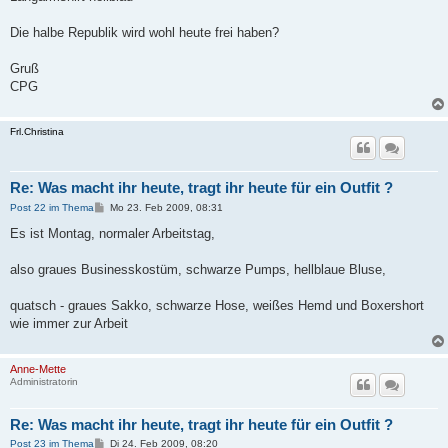
Die halbe Republik wird wohl heute frei haben?
Gruß
CPG
Frl.Christina
Re: Was macht ihr heute, tragt ihr heute für ein Outfit ?
B
Post 22 im Thema
Mo 23. Feb 2009, 08:31
e
i
Es ist Montag, normaler Arbeitstag,
t
r
a
also graues Businesskostüm, schwarze Pumps, hellblaue Bluse,
g
quatsch - graues Sakko, schwarze Hose, weißes Hemd und Boxershort
wie immer zur Arbeit
Anne-Mette
Administratorin
Re: Was macht ihr heute, tragt ihr heute für ein Outfit ?
B
Post 23 im Thema
Di 24. Feb 2009, 08:20