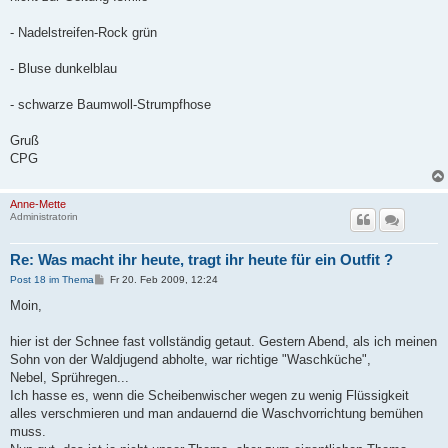
- Nadelstreifen-Rock grün
- Bluse dunkelblau
- schwarze Baumwoll-Strumpfhose
Gruß
CPG
Anne-Mette
Administratorin
Re: Was macht ihr heute, tragt ihr heute für ein Outfit ?
B
Post 18 im Thema
Fr 20. Feb 2009, 12:24
e
i
Moin,
t
r
a
hier ist der Schnee fast vollständig getaut. Gestern Abend, als ich meinen
g
Sohn von der Waldjugend abholte, war richtige "Waschküche",
Nebel, Sprühregen...
Ich hasse es, wenn die Scheibenwischer wegen zu wenig Flüssigkeit
alles verschmieren und man andauernd die Waschvorrichtung bemühen
muss.