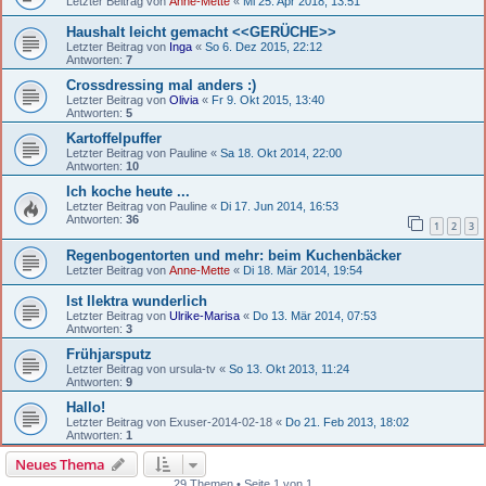
Letzter Beitrag von
Anne-Mette
«
Mi 25. Apr 2018, 13:51
Haushalt leicht gemacht <<GERÜCHE>>
Letzter Beitrag von
Inga
«
So 6. Dez 2015, 22:12
Antworten:
7
Crossdressing mal anders :)
Letzter Beitrag von
Olivia
«
Fr 9. Okt 2015, 13:40
Antworten:
5
Kartoffelpuffer
Letzter Beitrag von
Pauline
«
Sa 18. Okt 2014, 22:00
Antworten:
10
Ich koche heute ...
Letzter Beitrag von
Pauline
«
Di 17. Jun 2014, 16:53
Antworten:
36
1
2
3
Regenbogentorten und mehr: beim Kuchenbäcker
Letzter Beitrag von
Anne-Mette
«
Di 18. Mär 2014, 19:54
Ist Ilektra wunderlich
Letzter Beitrag von
Ulrike-Marisa
«
Do 13. Mär 2014, 07:53
Antworten:
3
Frühjarsputz
Letzter Beitrag von
ursula-tv
«
So 13. Okt 2013, 11:24
Antworten:
9
Hallo!
Letzter Beitrag von
Exuser-2014-02-18
«
Do 21. Feb 2013, 18:02
Antworten:
1
Neues Thema
29 Themen • Seite 1 von 1