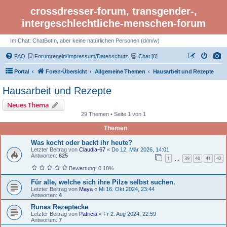
crossdresser-forum, transgender-,
intergeschlechtliche-menschen-forum
Im Chat: ChatBotIn, aber keine natürlichen Personen (d/m/w)
FAQ
Forumregeln/Impressum/Datenschutz
Chat [0]
Portal
Foren-Übersicht
Allgemeine Themen
Hausarbeit und Rezepte
Hausarbeit und Rezepte
Neues Thema
29 Themen • Seite 1 von 1
Themen
Was kocht oder backt ihr heute?
Letzter Beitrag von
Claudia-67
«
Do 12. Mär 2026, 14:01
Antworten:
625
1
39
40
41
42
…
Bewertung: 0.18%
Für alle, welche sich ihre Pilze selbst suchen.
Letzter Beitrag von
Maya
«
Mi 16. Okt 2024, 23:44
Antworten:
4
Runas Rezeptecke
Letzter Beitrag von
Patricia
«
Fr 2. Aug 2024, 22:59
Antworten:
7