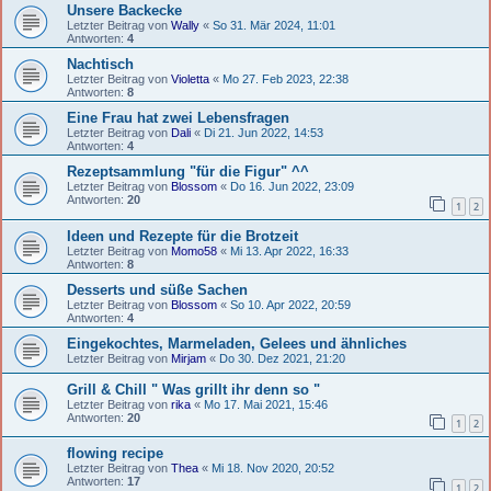
Unsere Backecke
Letzter Beitrag von
Wally
«
So 31. Mär 2024, 11:01
Antworten:
4
Nachtisch
Letzter Beitrag von
Violetta
«
Mo 27. Feb 2023, 22:38
Antworten:
8
Eine Frau hat zwei Lebensfragen
Letzter Beitrag von
Dali
«
Di 21. Jun 2022, 14:53
Antworten:
4
Rezeptsammlung "für die Figur" ^^
Letzter Beitrag von
Blossom
«
Do 16. Jun 2022, 23:09
Antworten:
20
1
2
Ideen und Rezepte für die Brotzeit
Letzter Beitrag von
Momo58
«
Mi 13. Apr 2022, 16:33
Antworten:
8
Desserts und süße Sachen
Letzter Beitrag von
Blossom
«
So 10. Apr 2022, 20:59
Antworten:
4
Eingekochtes, Marmeladen, Gelees und ähnliches
Letzter Beitrag von
Mirjam
«
Do 30. Dez 2021, 21:20
Grill & Chill " Was grillt ihr denn so "
Letzter Beitrag von
rika
«
Mo 17. Mai 2021, 15:46
Antworten:
20
1
2
flowing recipe
Letzter Beitrag von
Thea
«
Mi 18. Nov 2020, 20:52
Antworten:
17
1
2