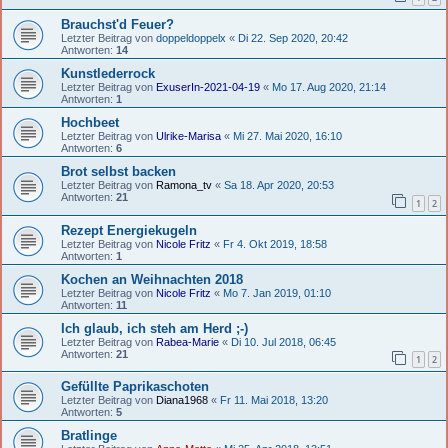
Brauchst'd Feuer?
Letzter Beitrag von
doppeldoppelx
«
Di 22. Sep 2020, 20:42
Antworten:
14
Kunstlederrock
Letzter Beitrag von
ExuserIn-2021-04-19
«
Mo 17. Aug 2020, 21:14
Antworten:
1
Hochbeet
Letzter Beitrag von
Ulrike-Marisa
«
Mi 27. Mai 2020, 16:10
Antworten:
6
Brot selbst backen
Letzter Beitrag von
Ramona_tv
«
Sa 18. Apr 2020, 20:53
Antworten:
21
1
2
Rezept Energiekugeln
Letzter Beitrag von
Nicole Fritz
«
Fr 4. Okt 2019, 18:58
Antworten:
1
Kochen an Weihnachten 2018
Letzter Beitrag von
Nicole Fritz
«
Mo 7. Jan 2019, 01:10
Antworten:
11
Ich glaub, ich steh am Herd ;-)
Letzter Beitrag von
Rabea-Marie
«
Di 10. Jul 2018, 06:45
Antworten:
21
1
2
Gefüllte Paprikaschoten
Letzter Beitrag von
Diana1968
«
Fr 11. Mai 2018, 13:20
Antworten:
5
Bratlinge