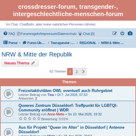
crossdresser-forum, transgender-,
intergeschlechtliche-menschen-forum
Im Chat: ChatBotIn, aber keine natürlichen Personen (d/m/w)
FAQ
Forumregeln/Impressum/Datenschutz
Chat [0]
Portal
Foren-Übersicht
Transgender - Crossdresser-Forum
REGIONAL
NRW & Mitte der Republik
NRW & Mitte der Republik
Neues Thema
1
2
Nächste
62 Themen
Themen
Freizeitaktivitäten OWL eventuell auch Ruhrgebiet
Letzter Beitrag von
Tina
«
Di 7. Jul 2026, 07:53
Antworten:
2
Queeres Zentrum Düsseldorf: Treffpunkt für LGBTQI-
Community eröffnet | WDR
Letzter Beitrag von
Anne-Mette
«
So 10. Mai 2026, 19:32
Bewertung: 0.01%
Aus für Projekt "Queer im Alter" in Düsseldorf | Antenne
Düsseldorf
Letzter Beitrag von
Michi
«
Sa 18. Apr 2026, 20:53