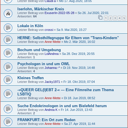
Letzter Beitrag von
Claudi a
«
Mo 17. Aug 2020, 18:05
Iserlohn, Märkischer Kreis
Letzter Beitrag von
ExuserIn-2022-05-28
«
So 26. Jul 2020, 22:01
Antworten:
64
1
2
3
4
5
Lokale in Köln
Letzter Beitrag von
crossi
«
Sa 9. Mai 2020, 15:27
HERNE: Selbsthilfegruppe für Eltern von "Trans-Kindern"
Letzter Beitrag von
Anne-Mette
«
Mo 2. Mär 2020, 16:02
Bochum und Umgebung
Letzter Beitrag von
LolAndrea
«
Sa 28. Dez 2019, 20:55
Antworten:
1
Psychologen in und um OWL
Letzter Beitrag von
Johanna:-*
«
Di 19. Nov 2019, 14:48
Antworten:
4
Kleines Treffen
Letzter Beitrag von
Jacky1971
«
Fr 18. Okt 2019, 07:04
-»QUEER GEL(I)EBT 2-« — Eine Filmreihe zum Thema
LSBTIQ
Letzter Beitrag von
Anne-Mette
«
Di 18. Jun 2019, 08:52
Suche Endokrinologen in und um Bielefeld herum
Letzter Beitrag von
Andrea K
«
Fr 14. Jun 2019, 13:43
Antworten:
2
FRANKFURT: Ein Ort zum Reden
Letzter Beitrag von
Anne-Mette
«
Sa 27. Apr 2019, 11:44