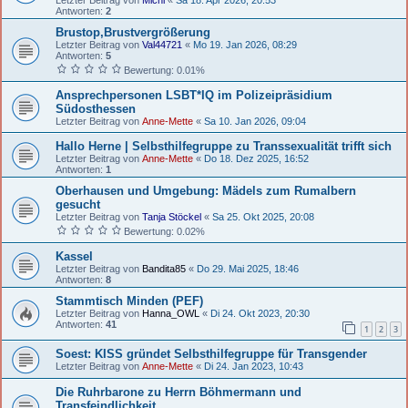
Antworten:
2
Brustop,Brustvergrößerung
Letzter Beitrag von
Val44721
«
Mo 19. Jan 2026, 08:29
Antworten:
5
Bewertung: 0.01%
Ansprechpersonen LSBT*IQ im Polizeipräsidium
Südosthessen
Letzter Beitrag von
Anne-Mette
«
Sa 10. Jan 2026, 09:04
Hallo Herne | Selbsthilfegruppe zu Transsexualität trifft sich
Letzter Beitrag von
Anne-Mette
«
Do 18. Dez 2025, 16:52
Antworten:
1
Oberhausen und Umgebung: Mädels zum Rumalbern
gesucht
Letzter Beitrag von
Tanja Stöckel
«
Sa 25. Okt 2025, 20:08
Bewertung: 0.02%
Kassel
Letzter Beitrag von
Bandita85
«
Do 29. Mai 2025, 18:46
Antworten:
8
Stammtisch Minden (PEF)
Letzter Beitrag von
Hanna_OWL
«
Di 24. Okt 2023, 20:30
Antworten:
41
1
2
3
Soest: KISS gründet Selbsthilfegruppe für Transgender
Letzter Beitrag von
Anne-Mette
«
Di 24. Jan 2023, 10:43
Die Ruhrbarone zu Herrn Böhmermann und
Transfeindlichkeit