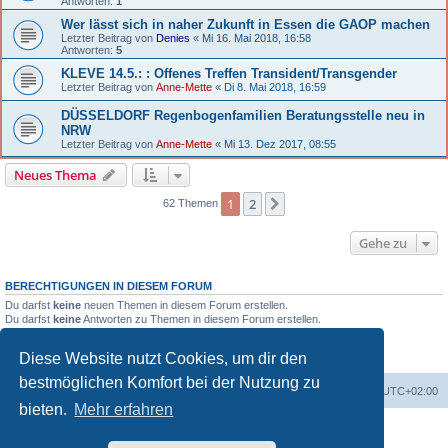
Antworten:
1
Wer lässt sich in naher Zukunft in Essen die GAOP machen
Letzter Beitrag von
Denies
«
Mi 16. Mai 2018, 16:58
Antworten:
5
KLEVE 14.5.: : Offenes Treffen Transident/Transgender
Letzter Beitrag von
Anne-Mette
«
Di 8. Mai 2018, 16:59
DÜSSELDORF Regenbogenfamilien Beratungsstelle neu in
NRW
Letzter Beitrag von
Anne-Mette
«
Mi 13. Dez 2017, 08:55
Neues Thema
1
2
Nächste
62 Themen
Gehe zu
BERECHTIGUNGEN IN DIESEM FORUM
Du darfst
keine
neuen Themen in diesem Forum erstellen.
Du darfst
keine
Antworten zu Themen in diesem Forum erstellen.
Du darfst deine Beiträge in diesem Forum
nicht
ändern.
Du darfst deine Beiträge in diesem Forum
nicht
löschen.
Diese Website nutzt Cookies, um dir den
Du darfst
keine
Dateianhänge in diesem Forum erstellen.
bestmöglichen Komfort bei der Nutzung zu
Portal
Foren-Übersicht
Alle Zeiten sind
UTC+02:00
bieten.
Mehr erfahren
Powered by
phpBB
® Forum Software © phpBB Limited
Deutsche Übersetzung durch
phpBB.de