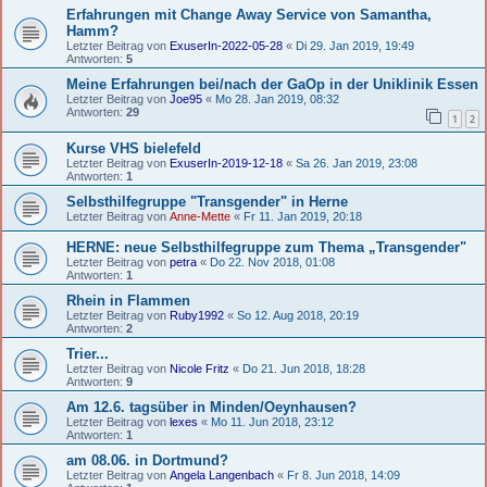
Erfahrungen mit Change Away Service von Samantha,
Hamm?
Letzter Beitrag von
ExuserIn-2022-05-28
«
Di 29. Jan 2019, 19:49
Antworten:
5
Meine Erfahrungen bei/nach der GaOp in der Uniklinik Essen
Letzter Beitrag von
Joe95
«
Mo 28. Jan 2019, 08:32
Antworten:
29
1
2
Kurse VHS bielefeld
Letzter Beitrag von
ExuserIn-2019-12-18
«
Sa 26. Jan 2019, 23:08
Antworten:
1
Selbsthilfegruppe "Transgender" in Herne
Letzter Beitrag von
Anne-Mette
«
Fr 11. Jan 2019, 20:18
HERNE: neue Selbsthilfegruppe zum Thema „Transgender"
Letzter Beitrag von
petra
«
Do 22. Nov 2018, 01:08
Antworten:
1
Rhein in Flammen
Letzter Beitrag von
Ruby1992
«
So 12. Aug 2018, 20:19
Antworten:
2
Trier...
Letzter Beitrag von
Nicole Fritz
«
Do 21. Jun 2018, 18:28
Antworten:
9
Am 12.6. tagsüber in Minden/Oeynhausen?
Letzter Beitrag von
lexes
«
Mo 11. Jun 2018, 23:12
Antworten:
1
am 08.06. in Dortmund?
Letzter Beitrag von
Angela Langenbach
«
Fr 8. Jun 2018, 14:09