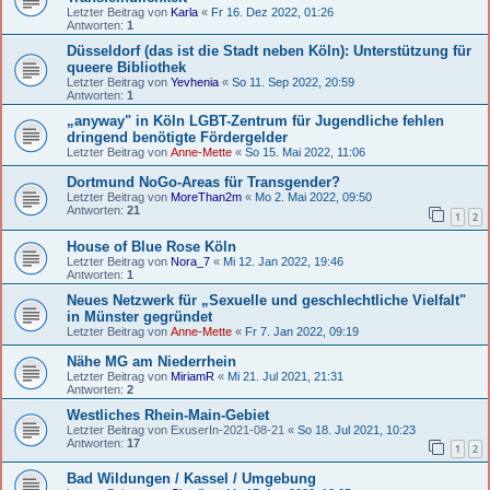
Letzter Beitrag von
Karla
«
Fr 16. Dez 2022, 01:26
Antworten:
1
Düsseldorf (das ist die Stadt neben Köln): Unterstützung für
queere Bibliothek
Letzter Beitrag von
Yevhenia
«
So 11. Sep 2022, 20:59
Antworten:
1
„anyway" in Köln LGBT-Zentrum für Jugendliche fehlen
dringend benötigte Fördergelder
Letzter Beitrag von
Anne-Mette
«
So 15. Mai 2022, 11:06
Dortmund NoGo-Areas für Transgender?
Letzter Beitrag von
MoreThan2m
«
Mo 2. Mai 2022, 09:50
Antworten:
21
1
2
House of Blue Rose Köln
Letzter Beitrag von
Nora_7
«
Mi 12. Jan 2022, 19:46
Antworten:
1
Neues Netzwerk für „Sexuelle und geschlechtliche Vielfalt"
in Münster gegründet
Letzter Beitrag von
Anne-Mette
«
Fr 7. Jan 2022, 09:19
Nähe MG am Niederrhein
Letzter Beitrag von
MiriamR
«
Mi 21. Jul 2021, 21:31
Antworten:
2
Westliches Rhein-Main-Gebiet
Letzter Beitrag von
ExuserIn-2021-08-21
«
So 18. Jul 2021, 10:23
Antworten:
17
1
2
Bad Wildungen / Kassel / Umgebung