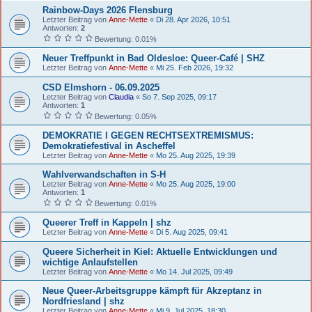
Rainbow-Days 2026 Flensburg
Letzter Beitrag von
Anne-Mette
«
Di 28. Apr 2026, 10:51
Antworten:
2
Bewertung: 0.01%
Neuer Treffpunkt in Bad Oldesloe: Queer-Café | SHZ
Letzter Beitrag von
Anne-Mette
«
Mi 25. Feb 2026, 19:32
CSD Elmshorn - 06.09.2025
Letzter Beitrag von
Claudia
«
So 7. Sep 2025, 09:17
Antworten:
1
Bewertung: 0.05%
DEMOKRATIE I GEGEN RECHTSEXTREMISMUS:
Demokratiefestival in Ascheffel
Letzter Beitrag von
Anne-Mette
«
Mo 25. Aug 2025, 19:39
Wahlverwandschaften in S-H
Letzter Beitrag von
Anne-Mette
«
Mo 25. Aug 2025, 19:00
Antworten:
1
Bewertung: 0.01%
Queerer Treff in Kappeln | shz
Letzter Beitrag von
Anne-Mette
«
Di 5. Aug 2025, 09:41
Queere Sicherheit in Kiel: Aktuelle Entwicklungen und
wichtige Anlaufstellen
Letzter Beitrag von
Anne-Mette
«
Mo 14. Jul 2025, 09:49
Neue Queer-Arbeitsgruppe kämpft für Akzeptanz in
Nordfriesland | shz
Letzter Beitrag von
Anne-Mette
«
Mi 9. Jul 2025, 18:30