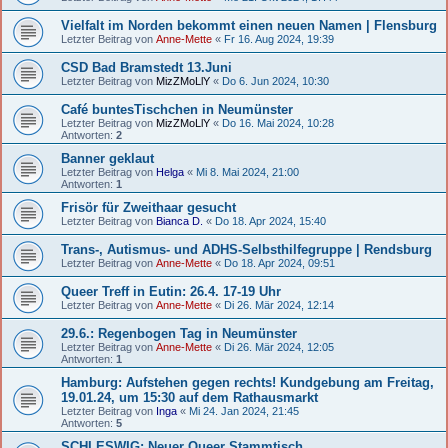
Vielfalt im Norden bekommt einen neuen Namen | Flensburg
Letzter Beitrag von
Anne-Mette
«
Fr 16. Aug 2024, 19:39
CSD Bad Bramstedt 13.Juni
Letzter Beitrag von
MizZMoLlY
«
Do 6. Jun 2024, 10:30
Café buntesTischchen in Neumünster
Letzter Beitrag von
MizZMoLlY
«
Do 16. Mai 2024, 10:28
Antworten:
2
Banner geklaut
Letzter Beitrag von
Helga
«
Mi 8. Mai 2024, 21:00
Antworten:
1
Frisör für Zweithaar gesucht
Letzter Beitrag von
Bianca D.
«
Do 18. Apr 2024, 15:40
Trans-, Autismus- und ADHS-Selbsthilfegruppe | Rendsburg
Letzter Beitrag von
Anne-Mette
«
Do 18. Apr 2024, 09:51
Queer Treff in Eutin: 26.4. 17-19 Uhr
Letzter Beitrag von
Anne-Mette
«
Di 26. Mär 2024, 12:14
29.6.: Regenbogen Tag in Neumünster
Letzter Beitrag von
Anne-Mette
«
Di 26. Mär 2024, 12:05
Antworten:
1
Hamburg: Aufstehen gegen rechts! Kundgebung am Freitag,
19.01.24, um 15:30 auf dem Rathausmarkt
Letzter Beitrag von
Inga
«
Mi 24. Jan 2024, 21:45
Antworten:
5
SCHLESWIG: Neuer Queer Stammtisch