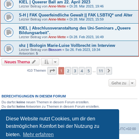
KIEL | Queerer Ball am 22. April 2023
Letzter Beitrag von
Anne-Mette
«
Di 28. Mär 2023, 19:46
S-H | FAK Queerfeindliche Gewalt || FAK LSBTIQ* und Alter
Letzter Beitrag von
Anne-Mette
«
Di 28. Mär 2023, 15:59
KIEL | Abschlussveranstaltung des Uni-Seminars „Queere
Bildungsarbeit".
Letzter Beitrag von
Anne-Mette
«
Di 28. Feb 2023, 16:49
shz | Biologin Marie-Luise Vollbrecht im Interview
Letzter Beitrag von
Blossom
«
So 26. Feb 2023, 19:34
Antworten:
5
Neues Thema
Seite 1 von 11
1
2
3
4
5
11
Nächste
410 Themen
…
Gehe zu
BERECHTIGUNGEN IN DIESEM FORUM
Du darfst
keine
neuen Themen in diesem Forum erstellen.
Du darfst
keine
Antworten zu Themen in diesem Forum erstellen.
Du darfst deine Beiträge in diesem Forum
nicht
ändern.
Du darfst deine Beiträge in diesem Forum
nicht
löschen.
Diese Website nutzt Cookies, um dir den
Du darfst
keine
Dateianhänge in diesem Forum erstellen.
bestmöglichen Komfort bei der Nutzung zu
Portal
Foren-Übersicht
Alle Zeiten sind
UTC+02:00
bieten.
Mehr erfahren