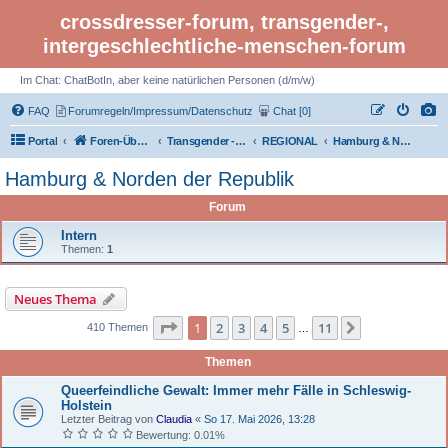
crossdresser-forum, transgender-,
intergeschlechtliche-menschen-forum
Im Chat: ChatBotIn, aber keine natürlichen Personen (d/m/w)
FAQ
Forumregeln/Impressum/Datenschutz
Chat [0]
Portal
Foren-Übersicht
Transgender - Crossdresser-Forum
REGIONAL
Hamburg & Norden der Republik
Hamburg & Norden der Republik
Forum
Intern
Themen:
1
Neues Thema
Seite 1 von 11
1
2
3
4
5
11
Nächste
410 Themen
…
Themen
Queerfeindliche Gewalt: Immer mehr Fälle in Schleswig-
Holstein
Letzter Beitrag von
Claudia
«
So 17. Mai 2026, 13:28
Bewertung: 0.01%