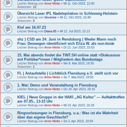
Letzter Beitrag von
Anne-Mette
«
Mi 11. Okt 2023, 12:00
Antworten:
12
Übersicht Laser IPL Nadelepilation in Schleswig-Holstein
Letzter Beitrag von
Severine
«
Mi 11. Okt 2023, 10:48
Antworten:
8
Kiel am 16.07.23
Letzter Beitrag von
Diana.65
«
Mi 12. Jul 2023, 22:13
shz | CSD am 24. Juni in Rendsburg | Weder Mann noch
Frau: Deswegen identifiziert sich Eliza W. als non-binär
Letzter Beitrag von
Anne-Mette
«
Di 13. Jun 2023, 15:53
15. Mai abends findet die TINT.SH online statt >Diskussion
mit Politiker*innen / Mitgliedern des Bundestags
Letzter Beitrag von
Anne-Mette
«
Mo 8. Mai 2023, 19:30
Antworten:
2
FL | Anlaufstelle | Lichtblick Flensburg e.V. stellt sich vor
Letzter Beitrag von
Anne-Mette
«
So 7. Mai 2023, 19:50
1. Mai: Demo und Veranstaltung in Flensburg
Letzter Beitrag von
Anne-Mette
«
Do 20. Apr 2023, 20:10
KIEL | Neue Gruppe in der HAKI „AG Kultur" — Auftakttreffen
am 07.05., 13-15 Uhr
Letzter Beitrag von
Anne-Mette
«
Mi 19. Apr 2023, 16:18
Ringvorlesungen in Flensburg, u.a.: Was ist die Wahrheit
über das eigene Geschlecht?
Letzter Beitrag von
Anne-Mette
«
So 2. Apr 2023, 10:54