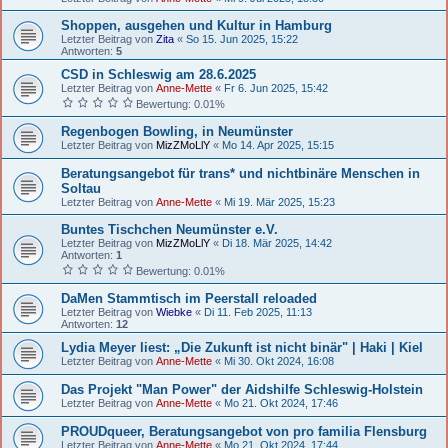
Shoppen, ausgehen und Kultur in Hamburg
Letzter Beitrag von
Zita
«
So 15. Jun 2025, 15:22
Antworten:
5
CSD in Schleswig am 28.6.2025
Letzter Beitrag von
Anne-Mette
«
Fr 6. Jun 2025, 15:42
Bewertung: 0.01%
Regenbogen Bowling, in Neumünster
Letzter Beitrag von
MizZMoLlY
«
Mo 14. Apr 2025, 15:15
Beratungsangebot für trans* und nichtbinäre Menschen in
Soltau
Letzter Beitrag von
Anne-Mette
«
Mi 19. Mär 2025, 15:23
Buntes Tischchen Neumünster e.V.
Letzter Beitrag von
MizZMoLlY
«
Di 18. Mär 2025, 14:42
Antworten:
1
Bewertung: 0.01%
DaMen Stammtisch im Peerstall reloaded
Letzter Beitrag von
Wiebke
«
Di 11. Feb 2025, 11:13
Antworten:
12
Lydia Meyer liest: „Die Zukunft ist nicht binär" | Haki | Kiel
Letzter Beitrag von
Anne-Mette
«
Mi 30. Okt 2024, 16:08
Das Projekt "Man Power" der Aidshilfe Schleswig-Holstein
Letzter Beitrag von
Anne-Mette
«
Mo 21. Okt 2024, 17:46
PROUDqueer, Beratungsangebot von pro familia Flensburg
Letzter Beitrag von
Anne-Mette
«
Mo 21. Okt 2024, 17:44