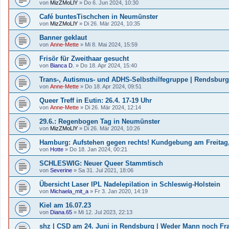
von
MizZMoLlY
»
Do 6. Jun 2024, 10:30
Café buntesTischchen in Neumünster
von
MizZMoLlY
»
Di 26. Mär 2024, 10:35
Banner geklaut
von
Anne-Mette
»
Mi 8. Mai 2024, 15:59
Frisör für Zweithaar gesucht
von
Bianca D.
»
Do 18. Apr 2024, 15:40
Trans-, Autismus- und ADHS-Selbsthilfegruppe | Rendsburg
von
Anne-Mette
»
Do 18. Apr 2024, 09:51
Queer Treff in Eutin: 26.4. 17-19 Uhr
von
Anne-Mette
»
Di 26. Mär 2024, 12:14
29.6.: Regenbogen Tag in Neumünster
von
MizZMoLlY
»
Di 26. Mär 2024, 10:26
Hamburg: Aufstehen gegen rechts! Kundgebung am Freitag,
von
Hotte
»
Do 18. Jan 2024, 00:21
SCHLESWIG: Neuer Queer Stammtisch
von
Severine
»
Sa 31. Jul 2021, 18:06
Übersicht Laser IPL Nadelepilation in Schleswig-Holstein
von
Michaela_mit_a
»
Fr 3. Jan 2020, 14:19
Kiel am 16.07.23
von
Diana.65
»
Mi 12. Jul 2023, 22:13
shz | CSD am 24. Juni in Rendsburg | Weder Mann noch Frau: