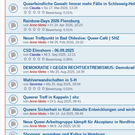
Queerfeindliche Gewalt: Immer mehr Fälle in Schleswig-Hol
von
Claudia
»
So 17. Mai 2026, 13:28
Bewertung: 0.01%
Rainbow-Days 2026 Flensburg
von
Anne-Mette
»
Fr 24. Apr 2026, 10:23
Bewertung: 0.01%
Neuer Treffpunkt in Bad Oldesloe: Queer-Café | SHZ
von
Anne-Mette
»
Mi 25. Feb 2026, 19:32
CSD Elmshorn - 06.09.2025
von
Claudia
»
Mi 3. Sep 2025, 12:21
Bewertung: 0.05%
DEMOKRATIE I GEGEN RECHTSEXTREMISMUS: Demokratiefes
von
Anne-Mette
»
Mo 25. Aug 2025, 19:39
Wahlverwandschaften in S-H
von
Severine
»
Mo 25. Aug 2025, 18:54
Bewertung: 0.01%
Queerer Treff in Kappeln | shz
von
Anne-Mette
»
Di 5. Aug 2025, 09:41
Queere Sicherheit in Kiel: Aktuelle Entwicklungen und wich
von
Anne-Mette
»
Mo 14. Jul 2025, 09:49
Neue Queer-Arbeitsgruppe kämpft für Akzeptanz in Nordfrie
von
Anne-Mette
»
Mi 9. Jul 2025, 18:30
Shoppen, ausgehen und Kultur in Hamburg