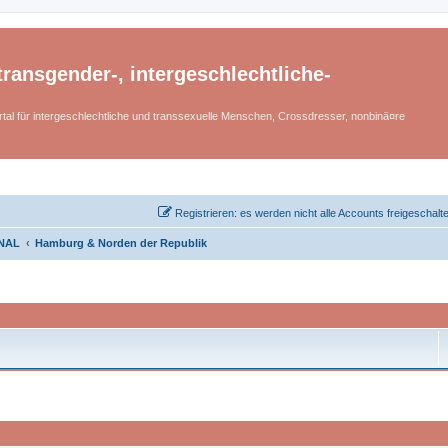
ransgender-, intergeschlechtliche-
tal für intergeschlechtliche und transsexuelle Menschen, Crossdresser, nonbinä¤re
Registrieren: es werden nicht alle Accounts freigeschalt
NAL
Hamburg & Norden der Republik