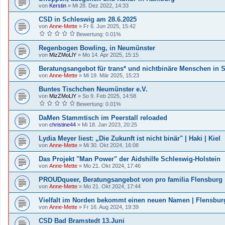
von
Kerstin
»
Mi 28. Dez 2022, 14:33
CSD in Schleswig am 28.6.2025
von
Anne-Mette
»
Fr 6. Jun 2025, 15:42
Bewertung: 0.01%
Regenbogen Bowling, in Neumünster
von
MizZMoLlY
»
Mo 14. Apr 2025, 15:15
Beratungsangebot für trans* und nichtbinäre Menschen in S
von
Anne-Mette
»
Mi 19. Mär 2025, 15:23
Buntes Tischchen Neumünster e.V.
von
MizZMoLlY
»
So 9. Feb 2025, 14:58
Bewertung: 0.01%
DaMen Stammtisch im Peerstall reloaded
von
christine44
»
Mi 18. Jan 2023, 20:25
Lydia Meyer liest: „Die Zukunft ist nicht binär" | Haki | Kiel
von
Anne-Mette
»
Mi 30. Okt 2024, 16:08
Das Projekt "Man Power" der Aidshilfe Schleswig-Holstein
von
Anne-Mette
»
Mo 21. Okt 2024, 17:46
PROUDqueer, Beratungsangebot von pro familia Flensburg
von
Anne-Mette
»
Mo 21. Okt 2024, 17:44
Vielfalt im Norden bekommt einen neuen Namen | Flensbur
von
Anne-Mette
»
Fr 16. Aug 2024, 19:39
CSD Bad Bramstedt 13.Juni