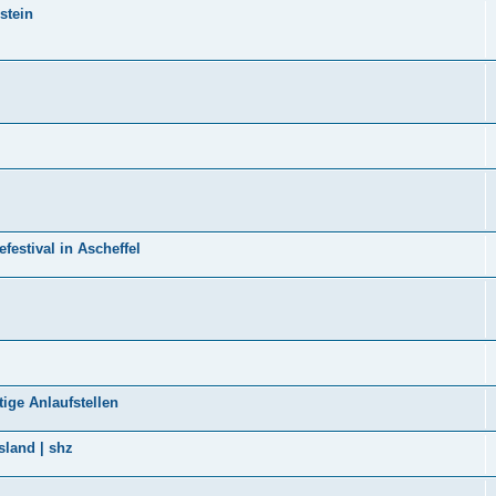
stein
tival in Ascheffel
tige Anlaufstellen
sland | shz