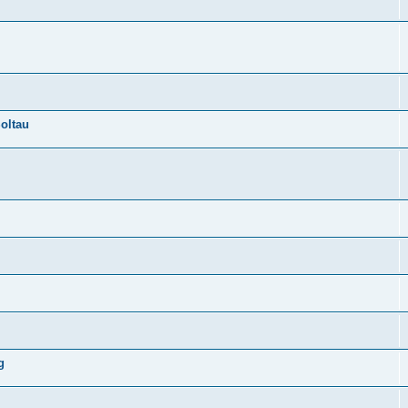
oltau
g