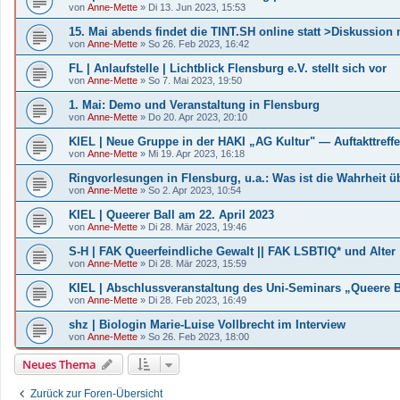
von
Anne-Mette
»
Di 13. Jun 2023, 15:53
15. Mai abends findet die TINT.SH online statt >Diskussion 
von
Anne-Mette
»
So 26. Feb 2023, 16:42
FL | Anlaufstelle | Lichtblick Flensburg e.V. stellt sich vor
von
Anne-Mette
»
So 7. Mai 2023, 19:50
1. Mai: Demo und Veranstaltung in Flensburg
von
Anne-Mette
»
Do 20. Apr 2023, 20:10
KIEL | Neue Gruppe in der HAKI „AG Kultur" — Auftakttreffe
von
Anne-Mette
»
Mi 19. Apr 2023, 16:18
Ringvorlesungen in Flensburg, u.a.: Was ist die Wahrheit 
von
Anne-Mette
»
So 2. Apr 2023, 10:54
KIEL | Queerer Ball am 22. April 2023
von
Anne-Mette
»
Di 28. Mär 2023, 19:46
S-H | FAK Queerfeindliche Gewalt || FAK LSBTIQ* und Alter
von
Anne-Mette
»
Di 28. Mär 2023, 15:59
KIEL | Abschlussveranstaltung des Uni-Seminars „Queere B
von
Anne-Mette
»
Di 28. Feb 2023, 16:49
shz | Biologin Marie-Luise Vollbrecht im Interview
von
Anne-Mette
»
So 26. Feb 2023, 18:00
Neues Thema
Zurück zur Foren-Übersicht