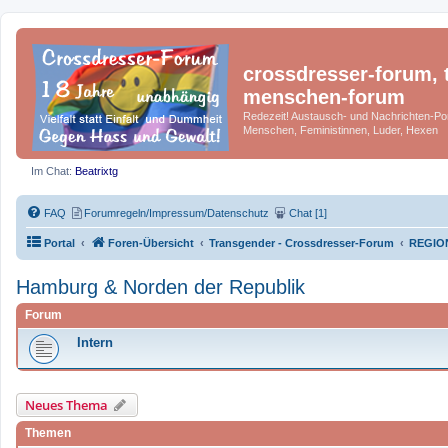
crossdresser-forum, t
menschen-forum
Redezeit! Austausch- und Nachrichten-Por
Menschen, Feministinnen, Luder, Hexen
Im Chat:
Beatrixtg
FAQ
Forumregeln/Impressum/Datenschutz
Chat [1]
Portal
Foren-Übersicht
Transgender - Crossdresser-Forum
REGIO
Hamburg & Norden der Republik
Forum
Intern
Neues Thema
Themen