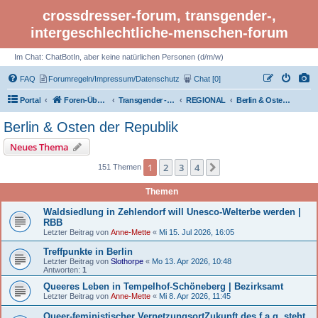
crossdresser-forum, transgender-,
intergeschlechtliche-menschen-forum
Im Chat: ChatBotIn, aber keine natürlichen Personen (d/m/w)
FAQ
Forumregeln/Impressum/Datenschutz
Chat [0]
Portal
Foren-Übersicht
Transgender - Crossdresser-Forum
REGIONAL
Berlin & Osten der Republik
Berlin & Osten der Republik
Neues Thema
1
2
3
4
Nächste
151 Themen
Themen
Waldsiedlung in Zehlendorf will Unesco-Welterbe werden |
RBB
Letzter Beitrag von
Anne-Mette
«
Mi 15. Jul 2026, 16:05
Treffpunkte in Berlin
Letzter Beitrag von
Slothorpe
«
Mo 13. Apr 2026, 10:48
Antworten:
1
Queeres Leben in Tempelhof-Schöneberg | Bezirksamt
Letzter Beitrag von
Anne-Mette
«
Mi 8. Apr 2026, 11:45
Queer-feministischer VernetzungsortZukunft des f.a.q. steht