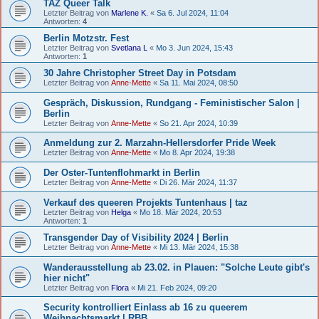
TAZ Queer Talk
Letzter Beitrag von
Marlene K.
«
Sa 6. Jul 2024, 11:04
Antworten:
4
Berlin Motzstr. Fest
Letzter Beitrag von
Svetlana L
«
Mo 3. Jun 2024, 15:43
Antworten:
1
30 Jahre Christopher Street Day in Potsdam
Letzter Beitrag von
Anne-Mette
«
Sa 11. Mai 2024, 08:50
Gespräch, Diskussion, Rundgang - Feministischer Salon |
Berlin
Letzter Beitrag von
Anne-Mette
«
So 21. Apr 2024, 10:39
Anmeldung zur 2. Marzahn-Hellersdorfer Pride Week
Letzter Beitrag von
Anne-Mette
«
Mo 8. Apr 2024, 19:38
Der Oster-Tuntenflohmarkt in Berlin
Letzter Beitrag von
Anne-Mette
«
Di 26. Mär 2024, 11:37
Verkauf des queeren Projekts Tuntenhaus | taz
Letzter Beitrag von
Helga
«
Mo 18. Mär 2024, 20:53
Antworten:
1
Transgender Day of Visibility 2024 | Berlin
Letzter Beitrag von
Anne-Mette
«
Mi 13. Mär 2024, 15:38
Wanderausstellung ab 23.02. in Plauen: "Solche Leute gibt's
hier nicht"
Letzter Beitrag von
Flora
«
Mi 21. Feb 2024, 09:20
Security kontrolliert Einlass ab 16 zu queerem
Weihnachtsmarkt | RBB