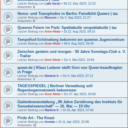
Letzter Beitrag von
Laila-Sarah
«
Mi 13. Dez 2023, 12:22
Antworten:
6
Homo- und Transphobie in Berlin: Feindbild Queers | taz
Letzter Beitrag von
Blossom
«
So 3. Sep 2023, 21:27
Antworten:
8
Queeres Feiern im Park: Spektakulär unspektakulär | taz
Letzter Beitrag von
Anne-Mette
«
Di 22. Aug 2023, 09:16
Tempelhof-Schöneberg bekommt ein queeres Jugenzentrum
Letzter Beitrag von
Anne-Mette
«
Mi 9. Aug 2023, 09:49
Zwischen gestern und morgen - 50 Jahre Sonntags-Club e. V.
- Trailer
Letzter Beitrag von
Anne-Mette
«
Do 4. Mai 2023, 19:56
queer.de | Klaus Lederer stellt Sinn von Queer-­beauftragten
in Frage
Letzter Beitrag von
Marlene K.
«
Do 4. Mai 2023, 07:12
Antworten:
3
TAGESSPIEGEL | Berliner Verwaltung soll
Regenbogennetzwerk bekommen
Letzter Beitrag von
Anne-Mette
«
Do 27. Apr 2023, 20:00
Gedenkveranstaltung „90 Jahre Zerstörung des Instituts für
Sexualwissenschaft" — 10. Mai — 19 Uhr
Letzter Beitrag von
Marlene K.
«
Di 18. Apr 2023, 07:58
Pride Art - The Knast
Letzter Beitrag von
Annette
«
Di 11. Apr 2023, 22:08
Antworten:
11