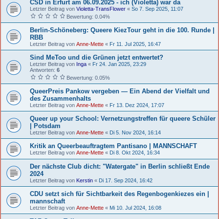
CSD in Erfurt am 06.09.2025 - ich (Violetta) war da
Letzter Beitrag von
Violetta-TransFlower
«
So 7. Sep 2025, 11:07
Bewertung: 0.04%
Berlin-Schöneberg: Queere KiezTour geht in die 100. Runde |
RBB
Letzter Beitrag von
Anne-Mette
«
Fr 11. Jul 2025, 16:47
Sind MeToo und die Grünen jetzt entwertet?
Letzter Beitrag von
Inga
«
Fr 24. Jan 2025, 23:29
Antworten:
6
Bewertung: 0.05%
QueerPreis Pankow vergeben — Ein Abend der Vielfalt und
des Zusammenhalts
Letzter Beitrag von
Anne-Mette
«
Fr 13. Dez 2024, 17:07
Queer up your School: Vernetzungstreffen für queere Schüler
| Potsdam
Letzter Beitrag von
Anne-Mette
«
Di 5. Nov 2024, 16:14
Kritik an Queerbeauftragtem Pantisano | MANNSCHAFT
Letzter Beitrag von
Anne-Mette
«
Di 8. Okt 2024, 16:34
Der nächste Club dicht: "Watergate" in Berlin schließt Ende
2024
Letzter Beitrag von
Kerstin
«
Di 17. Sep 2024, 16:42
CDU setzt sich für Sichtbarkeit des Regenbogenkiezes ein |
mannschaft
Letzter Beitrag von
Anne-Mette
«
Mi 10. Jul 2024, 16:08