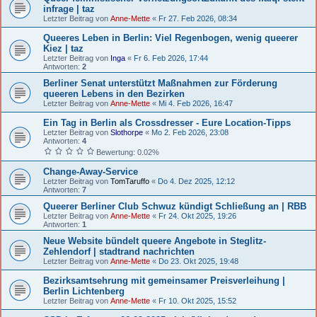
infrage | taz
Letzter Beitrag von
Anne-Mette
«
Fr 27. Feb 2026, 08:34
Queeres Leben in Berlin: Viel Regenbogen, wenig queerer
Kiez | taz
Letzter Beitrag von
Inga
«
Fr 6. Feb 2026, 17:44
Antworten:
2
Berliner Senat unterstützt Maßnahmen zur Förderung
queeren Lebens in den Bezirken
Letzter Beitrag von
Anne-Mette
«
Mi 4. Feb 2026, 16:47
Ein Tag in Berlin als Crossdresser - Eure Location-Tipps
Letzter Beitrag von
Slothorpe
«
Mo 2. Feb 2026, 23:08
Antworten:
4
Bewertung: 0.02%
Change-Away-Service
Letzter Beitrag von
TomTaruffo
«
Do 4. Dez 2025, 12:12
Antworten:
7
Queerer Berliner Club Schwuz kündigt Schließung an | RBB
Letzter Beitrag von
Anne-Mette
«
Fr 24. Okt 2025, 19:26
Antworten:
1
Neue Website bündelt queere Angebote in Steglitz-
Zehlendorf | stadtrand nachrichten
Letzter Beitrag von
Anne-Mette
«
Do 23. Okt 2025, 19:48
Bezirksamtsehrung mit gemeinsamer Preisverleihung |
Berlin Lichtenberg
Letzter Beitrag von
Anne-Mette
«
Fr 10. Okt 2025, 15:52