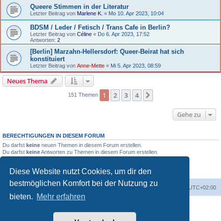
Queere Stimmen in der Literatur
Letzter Beitrag von
Marlene K.
«
Mo 10. Apr 2023, 10:04
BDSM / Leder / Fetisch / Trans Cafe in Berlin?
Letzter Beitrag von
Céline
«
Do 6. Apr 2023, 17:52
Antworten:
2
[Berlin] Marzahn-Hellersdorf: Queer-Beirat hat sich
konstituiert
Letzter Beitrag von
Anne-Mette
«
Mi 5. Apr 2023, 08:59
Neues Thema
1
2
3
4
Nächste
151 Themen
Gehe zu
BERECHTIGUNGEN IN DIESEM FORUM
Du darfst
keine
neuen Themen in diesem Forum erstellen.
Du darfst
keine
Antworten zu Themen in diesem Forum erstellen.
Du darfst deine Beiträge in diesem Forum
nicht
ändern.
Du darfst deine Beiträge in diesem Forum
nicht
löschen.
Diese Website nutzt Cookies, um dir den
Du darfst
keine
Dateianhänge in diesem Forum erstellen.
bestmöglichen Komfort bei der Nutzung zu
Portal
Foren-Übersicht
Alle Zeiten sind
UTC+02:00
bieten.
Mehr erfahren
Powered by
phpBB
® Forum Software © phpBB Limited
Deutsche Übersetzung durch
phpBB.de