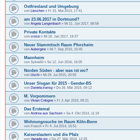
Ostfriesland und Umgebung
von
Lieschen
»
Fr 31. Mai 2013, 17:41
am 23.06.2017 in Dortmund?
von
Angela Langenbach
»
Mi 21. Jun 2017, 08:58
Private Kontakte
von
crossi
»
Mi 18. Jan 2017, 19:37
Neuer Stammtisch Raum Pforzheim
von
Aubergine
»
Mi 7. Sep 2016, 15:45
Mannheim
von
Sylvia50
»
So 12. Jun 2016, 16:05
Norden Süden - aber was ist wo?
von
Uschi
»
Mi 29. Jul 2015, 20:55
Unser Slogan für 2015 - Gender-BS
von
Daniela.transg
»
Do 26. Mär 2015, 09:12
M. Vorpommern
von
Vivian Cologne
»
Fr 3. Apr 2015, 09:21
Das Erstemal
von
Andrea aus Sachsen
»
Sa 4. Okt 2014, 11:19
Wohnungssuche im Raum Köln-Bonn
von
Frasch
»
Fr 4. Jul 2014, 16:51
Kaiserslautern und die Pfalz
von
Vanadis.joy
»
Do 27. Mär 2014, 12:25