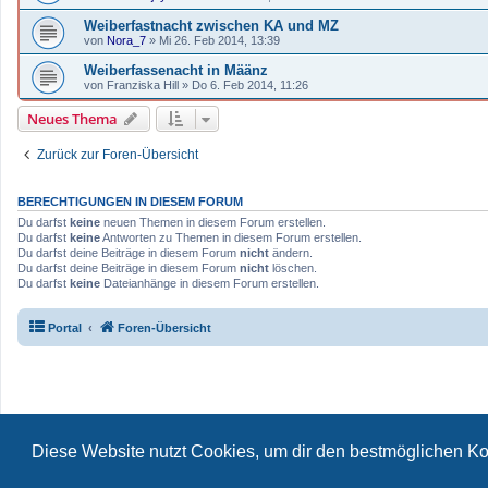
Weiberfastnacht zwischen KA und MZ
von
Nora_7
»
Mi 26. Feb 2014, 13:39
Weiberfassenacht in Määnz
von
Franziska Hill
»
Do 6. Feb 2014, 11:26
Neues Thema
Zurück zur Foren-Übersicht
BERECHTIGUNGEN IN DIESEM FORUM
Du darfst
keine
neuen Themen in diesem Forum erstellen.
Du darfst
keine
Antworten zu Themen in diesem Forum erstellen.
Du darfst deine Beiträge in diesem Forum
nicht
ändern.
Du darfst deine Beiträge in diesem Forum
nicht
löschen.
Du darfst
keine
Dateianhänge in diesem Forum erstellen.
Portal
Foren-Übersicht
Für verlinkte Fotos, Vi
Diese Website nutzt Cookies, um dir den bestmöglichen Ko