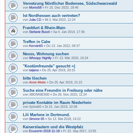
Vernetzung Nördlicher Bodensee, Südschwarzwald
von
Momo58
»
Fr 15. Dez 2023, 18:46
Ist Nordhessen auch vertreten?
von
Julia CD
»
Mi 3. Mai 2023, 12:24
Frankfurt & Rhein-Main
von
Stefanie Busel
»
Sa 4. Jan 2014, 17:36
Treffen in Calw
von
Kerstin65
»
Do 13. Jan 2022, 09:37
Neuss, Wohnung suchen
von
Whoopy Highfly
»
Fr 13. Mär 2020, 10:24
"Kostümfreunde" gesucht =)
von
tatjana
»
Do 25. Apr 2019, 20:15
bitte löschen
von
Anne-Mette
»
Do 25. Apr 2019, 21:22
Suche eine Freundin in Freiburg oder nähe
von
XBONNIEX00
»
Do 26. Nov 2015, 11:24
private Kontakte im Raum Niederhein
von
Sylvia50
»
Di 15. Jan 2019, 22:08
Lili Marlene in Dortmund.
von
Simone 65
»
So 13. Mai 2018, 14:22
Kaiserslautern und die Westpfalz
von
ExuserIn-2018-11-18
»
Fr 22. Sep 2017, 13:55