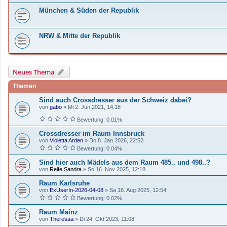
München & Süden der Republik
NRW & Mitte der Republik
Neues Thema
Themen
Sind auch Crossdresser aus der Schweiz dabei?
von
gabo
»
Mi 2. Jun 2021, 14:18
Bewertung: 0.01%
Crossdresser im Raum Innsbruck
von
Violetta Arden
»
Do 8. Jan 2026, 22:52
Bewertung: 0.04%
Sind hier auch Mädels aus dem Raum 485.. und 498..?
von
Reife Sandra
»
So 16. Nov 2025, 12:18
Raum Karlsruhe
von
ExUserIn-2026-04-08
»
Sa 16. Aug 2025, 12:54
Bewertung: 0.02%
Raum Mainz
von
Theresaa
»
Di 24. Okt 2023, 11:08