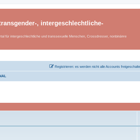
ransgender-, intergeschlechtliche-
tal für intergeschlechtliche und transsexuelle Menschen, Crossdresser, nonbinä¤re
Registrieren: es werden nicht alle Accounts freigeschalt
NAL