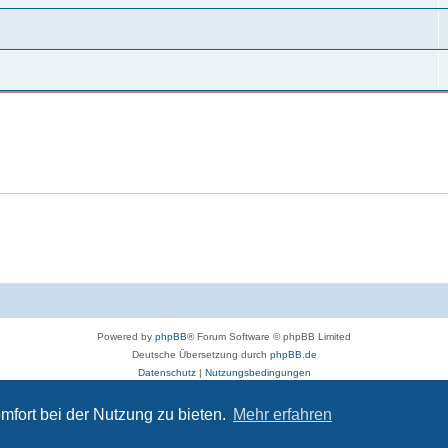
Powered by
phpBB
® Forum Software © phpBB Limited
Deutsche Übersetzung durch
phpBB.de
Datenschutz
|
Nutzungsbedingungen
deos, Dateien und Beiträge gelten die Datenschutzbestimmungen und weiteren Regeln
mfort bei der Nutzung zu bieten.
Mehr erfahren