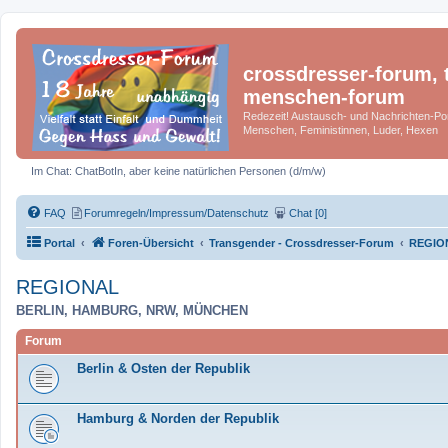
crossdresser-forum, t
menschen-forum
Redezeit! Austausch- und Nachrichten-Por
Menschen, Feministinnen, Luder, Hexen
Im Chat: ChatBotIn, aber keine natürlichen Personen (d/m/w)
FAQ
Forumregeln/Impressum/Datenschutz
Chat [0]
Portal
Foren-Übersicht
Transgender - Crossdresser-Forum
REGIO
REGIONAL
BERLIN, HAMBURG, NRW, MÜNCHEN
Forum
Berlin & Osten der Republik
Hamburg & Norden der Republik