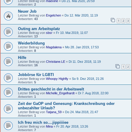
Letzter Beitrag von
maexine
«
Do 21. Mai 2020, 20:59
Antworten:
2
Neuer Job
Letzter Beitrag von
Engelchen
«
Do 12. Mär 2020, 11:19
Antworten:
43
1
2
3
Outing am Arbeitsplatz
Letzter Beitrag von
sbsr
«
Fr 10. Mai 2019, 11:07
Antworten:
13
Weiderbildung
Letzter Beitrag von
Magdalena
«
Mo 28. Jan 2019, 17:53
Antworten:
8
Hilfe
Letzter Beitrag von
Christiane.LE
«
Di 11. Dez 2018, 11:19
Antworten:
16
1
2
Jobbörse für LGBTI
Letzter Beitrag von
Whoopy Highfly
«
So 9. Dez 2018, 21:26
Antworten:
5
Drittes geschlecht in der Arbeitswelt
Letzter Beitrag von
Michelle_Engelhardt
«
Di 7. Aug 2018, 22:00
Antworten:
1
Zeit der GaOP und Genesung: Krankschreibung oder
unbezahlter Urlaub?
Letzter Beitrag von
Tatjana_59
«
Do 24. Mai 2018, 21:47
Antworten:
1
Ich freu mich so....jippiiiiee
Letzter Beitrag von
Mina
«
Fr 20. Apr 2018, 13:26
Antworten:
7