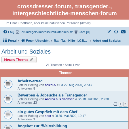
crossdresser-forum, transgender-,
intergeschlechtliche-menschen-forum
Im Chat: ChatBotIn, aber keine natürlichen Personen (d/m/w)
FAQ
Forumregeln/Impressum/Datenschutz
Chat [0]
Portal
Foren-Übersicht
Rat - Tat - Hilfe - LGBTI Rights - Infos
Arbeit und Soziales
Arbeit und Soziales
Neues Thema
21 Themen • Seite 1 von 1
Themen
Arbeitsvertrag
Letzter Beitrag von
heike65
«
Sa 22. Aug 2020, 20:33
Antworten:
5
Bewerben & Jobsuche als Transgender
Letzter Beitrag von
Andrea aus Sachsen
«
Sa 18. Jul 2020, 23:30
Antworten:
23
1
2
ein gutes Gespräch mit dem Chef
Letzter Beitrag von
sbsr
«
Di 26. Mai 2020, 10:17
Antworten:
9
Angebot zur *Weiterbildung