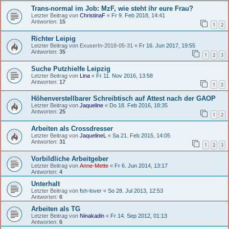
Trans-normal im Job: MzF, wie steht ihr eure Frau?
Letzter Beitrag von
ChristinaF
«
Fr 9. Feb 2018, 14:41
Antworten:
15
1
2
Richter Leipig
Letzter Beitrag von
ExuserIn-2018-05-31
«
Fr 16. Jun 2017, 19:55
Antworten:
35
1
2
3
Suche Putzhielfe Leipzig
Letzter Beitrag von
Lina
«
Fr 11. Nov 2016, 13:58
Antworten:
17
1
2
Höhenverstellbarer Schreibtisch auf Attest nach der GAOP
Letzter Beitrag von
Jaqueline
«
Do 18. Feb 2016, 18:35
Antworten:
25
1
2
Arbeiten als Crossdresser
Letzter Beitrag von
JaquelineL
«
Sa 21. Feb 2015, 14:05
Antworten:
31
1
2
3
Vorbildliche Arbeitgeber
Letzter Beitrag von
Anne-Mette
«
Fr 6. Jun 2014, 13:17
Antworten:
4
Unterhalt
Letzter Beitrag von
fsh-lover
«
So 28. Jul 2013, 12:53
Antworten:
6
Arbeiten als TG
Letzter Beitrag von
Ninakadin
«
Fr 14. Sep 2012, 01:13
Antworten:
6