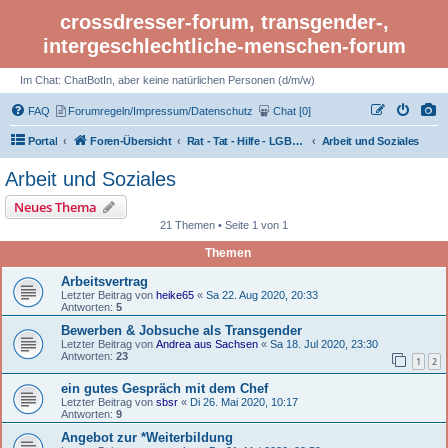
crossdresser-forum, transgender-,
intergeschlechtliche-menschen-forum
Im Chat: ChatBotIn, aber keine natürlichen Personen (d/m/w)
FAQ
Forumregeln/Impressum/Datenschutz
Chat [0]
Portal
Foren-Übersicht
Rat - Tat - Hilfe - LGBTI Rights - Infos
Arbeit und Soziales
Arbeit und Soziales
Neues Thema
21 Themen • Seite 1 von 1
Themen
Arbeitsvertrag
Letzter Beitrag von
heike65
«
Sa 22. Aug 2020, 20:33
Antworten:
5
Bewerben & Jobsuche als Transgender
Letzter Beitrag von
Andrea aus Sachsen
«
Sa 18. Jul 2020, 23:30
Antworten:
23
1
2
ein gutes Gespräch mit dem Chef
Letzter Beitrag von
sbsr
«
Di 26. Mai 2020, 10:17
Antworten:
9
Angebot zur *Weiterbildung