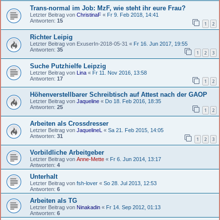
Trans-normal im Job: MzF, wie steht ihr eure Frau?
Letzter Beitrag von
ChristinaF
«
Fr 9. Feb 2018, 14:41
Antworten:
15
1
2
Richter Leipig
Letzter Beitrag von
ExuserIn-2018-05-31
«
Fr 16. Jun 2017, 19:55
Antworten:
35
1
2
3
Suche Putzhielfe Leipzig
Letzter Beitrag von
Lina
«
Fr 11. Nov 2016, 13:58
Antworten:
17
1
2
Höhenverstellbarer Schreibtisch auf Attest nach der GAOP
Letzter Beitrag von
Jaqueline
«
Do 18. Feb 2016, 18:35
Antworten:
25
1
2
Arbeiten als Crossdresser
Letzter Beitrag von
JaquelineL
«
Sa 21. Feb 2015, 14:05
Antworten:
31
1
2
3
Vorbildliche Arbeitgeber
Letzter Beitrag von
Anne-Mette
«
Fr 6. Jun 2014, 13:17
Antworten:
4
Unterhalt
Letzter Beitrag von
fsh-lover
«
So 28. Jul 2013, 12:53
Antworten:
6
Arbeiten als TG
Letzter Beitrag von
Ninakadin
«
Fr 14. Sep 2012, 01:13
Antworten:
6