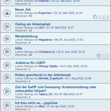
Letzter Beitrag von
maexine
«
Do 21. Mai 2020, 20:59
Antworten:
2
Neuer Job
Letzter Beitrag von
Engelchen
«
Do 12. Mär 2020, 11:19
Antworten:
43
1
2
3
Outing am Arbeitsplatz
Letzter Beitrag von
sbsr
«
Fr 10. Mai 2019, 11:07
Antworten:
13
Weiderbildung
Letzter Beitrag von
Magdalena
«
Mo 28. Jan 2019, 17:53
Antworten:
8
Hilfe
Letzter Beitrag von
Christiane.LE
«
Di 11. Dez 2018, 11:19
Antworten:
16
1
2
Jobbörse für LGBTI
Letzter Beitrag von
Whoopy Highfly
«
So 9. Dez 2018, 21:26
Antworten:
5
Drittes geschlecht in der Arbeitswelt
Letzter Beitrag von
Michelle_Engelhardt
«
Di 7. Aug 2018, 22:00
Antworten:
1
Zeit der GaOP und Genesung: Krankschreibung oder
unbezahlter Urlaub?
Letzter Beitrag von
Tatjana_59
«
Do 24. Mai 2018, 21:47
Antworten:
1
Ich freu mich so....jippiiiiee
Letzter Beitrag von
Mina
«
Fr 20. Apr 2018, 13:26
Antworten:
7