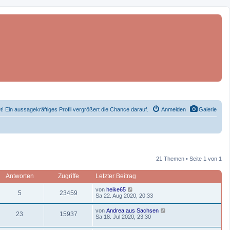
et! Ein aussagekräftiges Profil vergrößert die Chance darauf.
Anmelden
Galerie
21 Themen • Seite 1 von 1
Antworten
Zugriffe
Letzter Beitrag
L
von
heike65
A
Z
5
23459
e
Sa 22. Aug 2020, 20:33
t
n
u
z
L
von
Andrea aus Sachsen
A
Z
23
15937
t
e
Sa 18. Jul 2020, 23:30
t
g
e
t
r
n
u
z