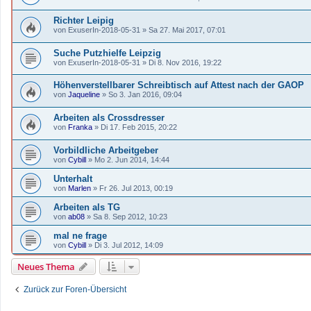
Richter Leipig
von
ExuserIn-2018-05-31
»
Sa 27. Mai 2017, 07:01
Suche Putzhielfe Leipzig
von
ExuserIn-2018-05-31
»
Di 8. Nov 2016, 19:22
Höhenverstellbarer Schreibtisch auf Attest nach der GAOP
von
Jaqueline
»
So 3. Jan 2016, 09:04
Arbeiten als Crossdresser
von
Franka
»
Di 17. Feb 2015, 20:22
Vorbildliche Arbeitgeber
von
Cybill
»
Mo 2. Jun 2014, 14:44
Unterhalt
von
Marlen
»
Fr 26. Jul 2013, 00:19
Arbeiten als TG
von
ab08
»
Sa 8. Sep 2012, 10:23
mal ne frage
von
Cybill
»
Di 3. Jul 2012, 14:09
Neues Thema
Zurück zur Foren-Übersicht