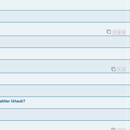
1
2
3
1
2
hlter Urlaub?