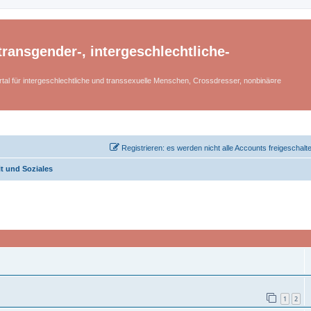
ransgender-, intergeschlechtliche-
tal für intergeschlechtliche und transsexuelle Menschen, Crossdresser, nonbinä¤re
Registrieren: es werden nicht alle Accounts freigeschalt
it und Soziales
1
2