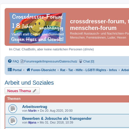
crossdresser-forum, t
menschen-forum
Redezeit! Austausch- und Nachrichten-Por
Menschen, Feministinnen, Luder, Hexen
Im Chat: ChatBotIn, aber keine natürlichen Personen (d/m/w)
FAQ
Forumregeln/Impressum/Datenschutz
Chat [0]
Portal
Foren-Übersicht
Rat - Tat - Hilfe - LGBTI Rights - Infos
Arbe
Arbeit und Soziales
Neues Thema
Themen
Arbeitsvertrag
von
Marlin
»
Do 20. Aug 2020, 20:00
Bewerben & Jobsuche als Transgender
von
lilijana
»
Mo 31. Dez 2018, 10:39