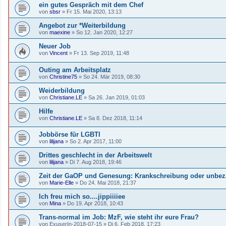
ein gutes Gespräch mit dem Chef
von
sbsr
»
Fr 15. Mai 2020, 13:13
Angebot zur *Weiterbildung
von
maexine
»
So 12. Jan 2020, 12:27
Neuer Job
von
Vincent
»
Fr 13. Sep 2019, 11:48
Outing am Arbeitsplatz
von
Christine75
»
So 24. Mär 2019, 08:30
Weiderbildung
von
Christiane.LE
»
Sa 26. Jan 2019, 01:03
Hilfe
von
Christiane.LE
»
Sa 8. Dez 2018, 11:14
Jobbörse für LGBTI
von
lilijana
»
So 2. Apr 2017, 11:00
Drittes geschlecht in der Arbeitswelt
von
lilijana
»
Di 7. Aug 2018, 19:46
Zeit der GaOP und Genesung: Krankschreibung oder unbeza
von
Marie-Elle
»
Do 24. Mai 2018, 21:37
Ich freu mich so....jippiiiiee
von
Mina
»
Do 19. Apr 2018, 10:43
Trans-normal im Job: MzF, wie steht ihr eure Frau?
von
ExuserIn-2018-07-15
»
Di 6. Feb 2018, 17:23