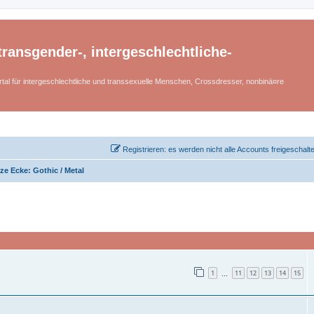
ransgender-, intergeschlechtliche-
tal für intergeschlechtliche und transsexuelle Menschen, Crossdresser, nonbinä¤re
Registrieren: es werden nicht alle Accounts freigeschalt
e Ecke: Gothic / Metal
1
11
12
13
14
15
…