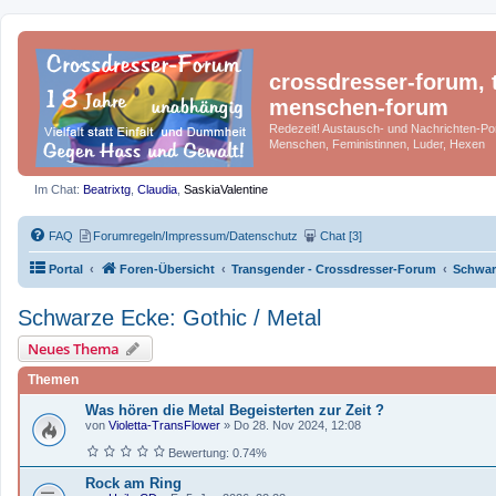
crossdresser-forum, t
menschen-forum
Redezeit! Austausch- und Nachrichten-Por
Menschen, Feministinnen, Luder, Hexen
Im Chat:
Beatrixtg
,
Claudia
,
SaskiaValentine
FAQ
Forumregeln/Impressum/Datenschutz
Chat [3]
Portal
Foren-Übersicht
Transgender - Crossdresser-Forum
Schwarz
Schwarze Ecke: Gothic / Metal
Neues Thema
Themen
Was hören die Metal Begeisterten zur Zeit ?
von
Violetta-TransFlower
»
Do 28. Nov 2024, 12:08
Bewertung: 0.74%
Rock am Ring