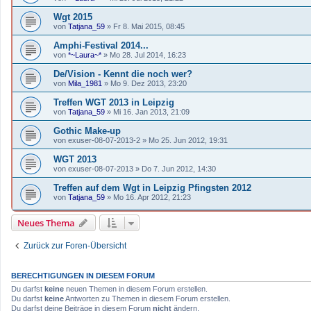
Wgt 2015
von
Tatjana_59
»
Fr 8. Mai 2015, 08:45
Amphi-Festival 2014...
von
*~Laura~*
»
Mo 28. Jul 2014, 16:23
De/Vision - Kennt die noch wer?
von
Mila_1981
»
Mo 9. Dez 2013, 23:20
Treffen WGT 2013 in Leipzig
von
Tatjana_59
»
Mi 16. Jan 2013, 21:09
Gothic Make-up
von
exuser-08-07-2013-2
»
Mo 25. Jun 2012, 19:31
WGT 2013
von
exuser-08-07-2013
»
Do 7. Jun 2012, 14:30
Treffen auf dem Wgt in Leipzig Pfingsten 2012
von
Tatjana_59
»
Mo 16. Apr 2012, 21:23
Neues Thema
Zurück zur Foren-Übersicht
BERECHTIGUNGEN IN DIESEM FORUM
Du darfst
keine
neuen Themen in diesem Forum erstellen.
Du darfst
keine
Antworten zu Themen in diesem Forum erstellen.
Du darfst deine Beiträge in diesem Forum
nicht
ändern.