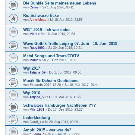
Die Dunkle Seite meines neuen Lebens
von
Céline
»
Sa 1. Aug 2020, 00:11
Re: Schwarze Ecke
von
Anne-Mette
»
Mi 18. Apr 2012, 23:58
WGT 2019 - Ich war dabei.
von
Michi
»
Mo 10. Jun 2019, 22:53
Wave Gothik Treffe Leipzig 07. Juni - 10. Juni 2019
von
Ruby1992
»
Sa 30. Jun 2018, 10:21
Metal Songs und Trans/CD/TV
von
Marlin
»
Sa 23. Dez 2017, 19:58
Wgt 2017
von
Tatjana_59
»
Do 1. Jun 2017, 09:50
Musik für Daheim Gebliebene
von
ExuserIn-2019-12-20
»
Sa 18. Mär 2017, 20:44
Wgt 2016
von
Tatjana_59
»
Di 10. Mai 2016, 11:22
Schwarzes Hamburger Nachtleben ???
von
Mila_1981
»
Do 17. Dez 2015, 23:27
Lederkleidung
von
Gerdi_x
»
Mi 20. Aug 2014, 09:06
Amphi 2015 - wer war da?
von
*~Laura~*
»
Mi 29. Jul 2015, 21:22