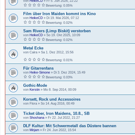
von
HeikeCD
»
Fr 5. Jun 2026, 22:22
Bewertung: 0.05%
Film über Iron Maiden kommt ins Kino
von
HeikeCD
»
Di 19. Mai 2026, 07:12
Bewertung: 0.02%
Sam Rivers (Limp Biskit) verstorben
von
HeikeCD
»
So 19. Okt 2025, 10:09
Bewertung: 0.02%
Metal Ecke
von
Caira
»
Sa 1. Dez 2012, 15:56
Bewertung: 0.01%
Für Gitarrenfans
von
Heike-Simone
»
Di 3. Dez 2024, 15:49
Bewertung: 0.03%
Gothic-Mode
von
Kerstin
»
Mo 8. Sep 2014, 00:09
Korsett, Rock und Accessoires
von
Flora
»
So 14. Aug 2016, 00:49
Ticket über, Iron Maidens, 10.8., SB
von
Shoshana
»
Fr 22. Jul 2022, 21:27
DLF Kultur: Mit Schwermetall das Düstere bannen
von
Mirjam
»
Fr 24. Jun 2022, 15:54