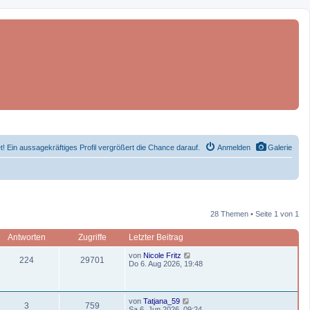
et! Ein aussagekräftiges Profil vergrößert die Chance darauf.
Anmelden
Galerie
28 Themen • Seite 1 von 1
Antworten
Zugriffe
Letzter Beitrag
L
von
Nicole Fritz
A
Z
224
29701
e
Do 6. Aug 2026, 19:48
t
n
u
z
t
t
g
e
L
von
Tatjana_59
r
A
Z
3
759
e
Sa 6. Jun 2026, 09:24