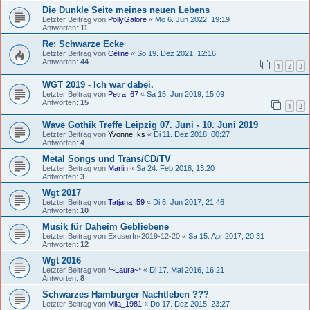
Die Dunkle Seite meines neuen Lebens
Letzter Beitrag von
PollyGalore
«
Mo 6. Jun 2022, 19:19
Antworten:
11
Re: Schwarze Ecke
Letzter Beitrag von
Céline
«
So 19. Dez 2021, 12:16
Antworten:
44
1
2
3
WGT 2019 - Ich war dabei.
Letzter Beitrag von
Petra_67
«
Sa 15. Jun 2019, 15:09
Antworten:
15
1
2
Wave Gothik Treffe Leipzig 07. Juni - 10. Juni 2019
Letzter Beitrag von
Yvonne_ks
«
Di 11. Dez 2018, 00:27
Antworten:
4
Metal Songs und Trans/CD/TV
Letzter Beitrag von
Marlin
«
Sa 24. Feb 2018, 13:20
Antworten:
3
Wgt 2017
Letzter Beitrag von
Tatjana_59
«
Di 6. Jun 2017, 21:46
Antworten:
10
Musik für Daheim Gebliebene
Letzter Beitrag von
ExuserIn-2019-12-20
«
Sa 15. Apr 2017, 20:31
Antworten:
12
Wgt 2016
Letzter Beitrag von
*~Laura~*
«
Di 17. Mai 2016, 16:21
Antworten:
8
Schwarzes Hamburger Nachtleben ???
Letzter Beitrag von
Mila_1981
«
Do 17. Dez 2015, 23:27