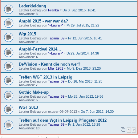
Lederkleidung
Letzter Beitrag von
Franka
«
Do 3. Sep 2015, 16:41
Antworten:
3
Amphi 2015 - wer war da?
Letzter Beitrag von
*~Laura~*
«
Mi 29. Jul 2015, 21:22
Wgt 2015
Letzter Beitrag von
Tatjana_59
«
Fr 12. Jun 2015, 18:41
Antworten:
9
Amphi-Festival 2014...
Letzter Beitrag von
*~Laura~*
«
Di 29. Jul 2014, 14:36
Antworten:
4
De/Vision - Kennt die noch wer?
Letzter Beitrag von
Mila_1981
«
Mo 9. Dez 2013, 23:20
Treffen WGT 2013 in Leipzig
Letzter Beitrag von
Tatjana_59
«
Do 16. Mai 2013, 11:25
Antworten:
7
Gothic Make-up
Letzter Beitrag von
Tatjana_59
«
Mo 25. Jun 2012, 19:56
Antworten:
5
WGT 2013
Letzter Beitrag von
exuser-08-07-2013
«
Do 7. Jun 2012, 14:30
Treffen auf dem Wgt in Leipzig Pfingsten 2012
Letzter Beitrag von
Tatjana_59
«
Fr 1. Jun 2012, 13:28
Antworten:
18
1
2