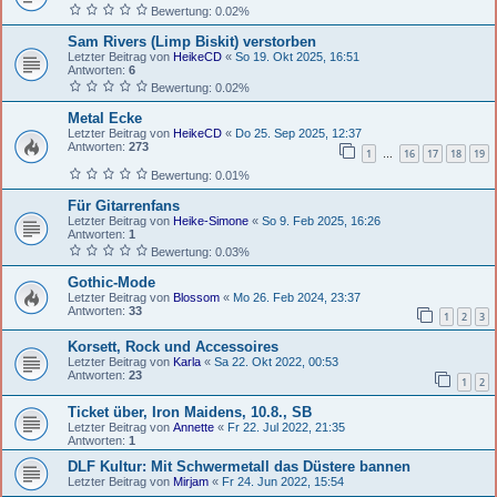
Bewertung: 0.02%
Sam Rivers (Limp Biskit) verstorben
Letzter Beitrag von
HeikeCD
«
So 19. Okt 2025, 16:51
Antworten:
6
Bewertung: 0.02%
Metal Ecke
Letzter Beitrag von
HeikeCD
«
Do 25. Sep 2025, 12:37
Antworten:
273
1
16
17
18
19
…
Bewertung: 0.01%
Für Gitarrenfans
Letzter Beitrag von
Heike-Simone
«
So 9. Feb 2025, 16:26
Antworten:
1
Bewertung: 0.03%
Gothic-Mode
Letzter Beitrag von
Blossom
«
Mo 26. Feb 2024, 23:37
Antworten:
33
1
2
3
Korsett, Rock und Accessoires
Letzter Beitrag von
Karla
«
Sa 22. Okt 2022, 00:53
Antworten:
23
1
2
Ticket über, Iron Maidens, 10.8., SB
Letzter Beitrag von
Annette
«
Fr 22. Jul 2022, 21:35
Antworten:
1
DLF Kultur: Mit Schwermetall das Düstere bannen
Letzter Beitrag von
Mirjam
«
Fr 24. Jun 2022, 15:54