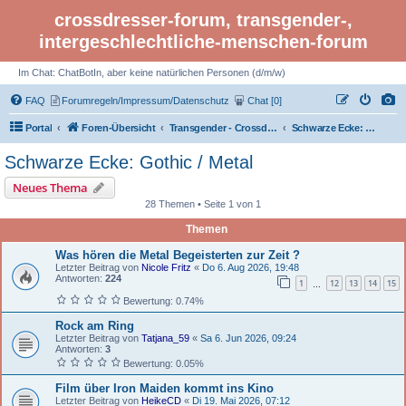
crossdresser-forum, transgender-,
intergeschlechtliche-menschen-forum
Im Chat: ChatBotIn, aber keine natürlichen Personen (d/m/w)
FAQ
Forumregeln/Impressum/Datenschutz
Chat [0]
Portal
Foren-Übersicht
Transgender - Crossdresser-Forum
Schwarze Ecke: Gothic / Metal
Schwarze Ecke: Gothic / Metal
Neues Thema
28 Themen • Seite 1 von 1
Themen
Was hören die Metal Begeisterten zur Zeit ?
Letzter Beitrag von
Nicole Fritz
«
Do 6. Aug 2026, 19:48
Antworten:
224
1
12
13
14
15
…
Bewertung: 0.74%
Rock am Ring
Letzter Beitrag von
Tatjana_59
«
Sa 6. Jun 2026, 09:24
Antworten:
3
Bewertung: 0.05%
Film über Iron Maiden kommt ins Kino
Letzter Beitrag von
HeikeCD
«
Di 19. Mai 2026, 07:12