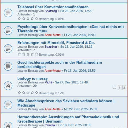
Telebasel über Konversionsmaßnahmen
Letzter Beitrag von
Beatrixtg
«
So 25. Jan 2026, 12:20
Antworten:
1
Bewertung: 0.01%
Psychologe über Konversionstherapien: «Das hat nichts mit
Therapie zu tun»
Letzter Beitrag von
Anne-Mette
«
Fr 23. Jan 2026, 19:09
Erfahrungen mit Minoxidil, Finasterid & Co.
Letzter Beitrag von
Beatrixtg
«
So 18. Jan 2026, 18:19
Antworten:
7
Bewertung: 0.01%
Geschlechteraspekte auch in der Notfallmedizin
berücksichtigen
Letzter Beitrag von
Anne-Mette
«
Fr 16. Jan 2026, 15:59
biology is messy
Letzter Beitrag von
Michi
«
Sa 27. Dez 2025, 17:48
Antworten:
29
1
2
Bewertung: 0.12%
Wie Abnehmspritzen das Sexleben verändern können |
Medscape
Letzter Beitrag von
Anne-Mette
«
Mo 22. Dez 2025, 15:59
Hormontherapie: Auswirkungen auf Pharmakokinetik und
Krebstherapie | Biermann
Letzter Beitrag von
Claudia
«
Do 18. Dez 2025, 00:55