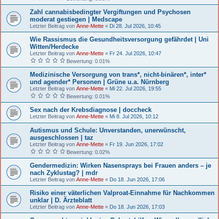
Zahl cannabisbedingter Vergiftungen und Psychosen
moderat gestiegen | Medscape
Letzter Beitrag von
Anne-Mette
«
Di 28. Jul 2026, 10:45
Wie Rassismus die Gesundheitsversorgung gefährdet | Uni
Witten/Herdecke
Letzter Beitrag von
Anne-Mette
«
Fr 24. Jul 2026, 10:47
Bewertung: 0.01%
Medizinische Versorgung von trans*, nicht-binären*, inter*
und agender* Personen | Grüne u.a. Nürnberg
Letzter Beitrag von
Anne-Mette
«
Mi 22. Jul 2026, 19:55
Bewertung: 0.01%
Sex nach der Krebsdiagnose | doccheck
Letzter Beitrag von
Anne-Mette
«
Mi 8. Jul 2026, 10:12
Autismus und Schule: Unverstanden, unerwünscht,
ausgeschlossen | taz
Letzter Beitrag von
Anne-Mette
«
Fr 19. Jun 2026, 17:02
Bewertung: 0.02%
Gendermedizin: Wirken Nasensprays bei Frauen anders – je
nach Zyklustag? | mdr
Letzter Beitrag von
Anne-Mette
«
Do 18. Jun 2026, 17:06
Risiko einer väterlichen Valproat-Einnahme für Nachkommen
unklar | D. Ärzteblatt
Letzter Beitrag von
Anne-Mette
«
Do 18. Jun 2026, 17:03