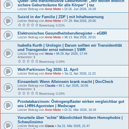
Queer- und transinklusive Geburtshilfe: „Wir wollen endlich
sichere Geburtsräume für alle Körper“ | taz
Letzter Beitrag von
Anne-Mette
«
Di 16. Jun 2026, 16:28
Suizid in der Familie | ZDF | mit Inhaltswarnung
Letzter Beitrag von
Anne-Mette
«
Fr 29. Mai 2026, 20:00
Bewertung: 0.01%
Elektronisches Gesundheitsberuferegister – eGBR
Letzter Beitrag von
Anne-Mette
«
Mi 13. Mai 2026, 20:01
Isabella Kurth | Urologin | Darum sollten wir Transidentität
und Transgender ernst nehmen | SWR
Letzter Beitrag von
Vesta
«
Mi 29. Apr 2026, 17:44
Antworten:
1
Bewertung: 0.04%
Welt-Parkinson-Tag 2026: 11. April
Letzter Beitrag von
Anne-Mette
«
Sa 11. Apr 2026, 11:23
Einsamkeit: Wenn Alleinsein krank macht | DocCheck
Letzter Beitrag von
Claudia
«
Mi 1. Apr 2026, 16:56
Antworten:
1
Bewertung: 0.03%
Prostatakarzinom: Östrogenpflaster wirken vergleichbar gut
wie LHRH-Agonisten | Medscape
Letzter Beitrag von
Anne-Mette
«
Di 31. Mär 2026, 16:34
Vorurteile über "echte" Männlichkeit fördern Homophobie |
Schwulissimo
Letzter Beitrag von
Glasia
«
Sa 21. Mär 2026, 21:47