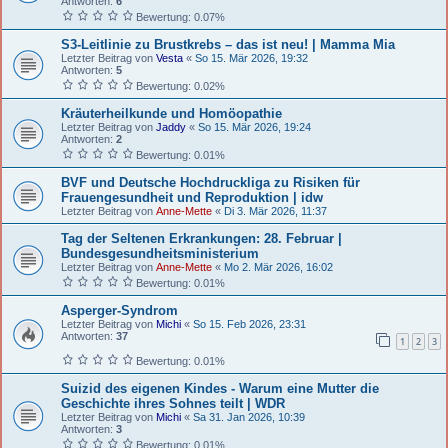
Antworten:
6
Bewertung: 0.07%
S3-Leitlinie zu Brustkrebs – das ist neu! | Mamma Mia
Letzter Beitrag von
Vesta
«
So 15. Mär 2026, 19:32
Antworten:
5
Bewertung: 0.02%
Kräuterheilkunde und Homöopathie
Letzter Beitrag von
Jaddy
«
So 15. Mär 2026, 19:24
Antworten:
2
Bewertung: 0.01%
BVF und Deutsche Hochdruckliga zu Risiken für
Frauengesundheit und Reproduktion | idw
Letzter Beitrag von
Anne-Mette
«
Di 3. Mär 2026, 11:37
Tag der Seltenen Erkrankungen: 28. Februar |
Bundesgesundheitsministerium
Letzter Beitrag von
Anne-Mette
«
Mo 2. Mär 2026, 16:02
Bewertung: 0.01%
Asperger-Syndrom
Letzter Beitrag von
Michi
«
So 15. Feb 2026, 23:31
Antworten:
37
1
2
3
Bewertung: 0.01%
Suizid des eigenen Kindes - Warum eine Mutter die
Geschichte ihres Sohnes teilt | WDR
Letzter Beitrag von
Michi
«
Sa 31. Jan 2026, 10:39
Antworten:
3
Bewertung: 0.01%