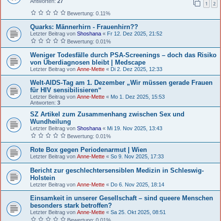
Antworten:
27
1
2
Bewertung: 0.11%
Quarks: Männerhirn - Frauenhirn??
Letzter Beitrag von
Shoshana
«
Fr 12. Dez 2025, 21:52
Bewertung: 0.01%
Weniger Todesfälle durch PSA-Screenings – doch das Risiko
von Überdiagnosen bleibt | Medscape
Letzter Beitrag von
Anne-Mette
«
Di 2. Dez 2025, 12:33
Welt-AIDS-Tag am 1. Dezember „Wir müssen gerade Frauen
für HIV sensibilisieren“
Letzter Beitrag von
Anne-Mette
«
Mo 1. Dez 2025, 15:53
Antworten:
3
SZ Artikel zum Zusammenhang zwischen Sex und
Wundheilung
Letzter Beitrag von
Shoshana
«
Mi 19. Nov 2025, 13:43
Bewertung: 0.01%
Rote Box gegen Periodenarmut | Wien
Letzter Beitrag von
Anne-Mette
«
So 9. Nov 2025, 17:33
Bericht zur geschlechtersensiblen Medizin in Schleswig-
Holstein
Letzter Beitrag von
Anne-Mette
«
Do 6. Nov 2025, 18:14
Einsamkeit in unserer Gesellschaft – sind queere Menschen
besonders stark betroffen?
Letzter Beitrag von
Anne-Mette
«
Sa 25. Okt 2025, 08:51
Bewertung: 0.01%