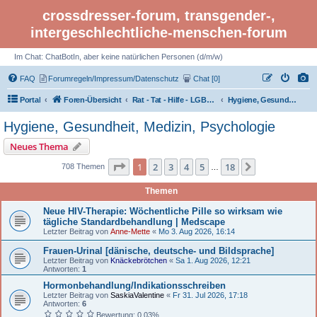
crossdresser-forum, transgender-,
intergeschlechtliche-menschen-forum
Im Chat: ChatBotIn, aber keine natürlichen Personen (d/m/w)
FAQ
Forumregeln/Impressum/Datenschutz
Chat [0]
Portal
Foren-Übersicht
Rat - Tat - Hilfe - LGBTI Rights - Infos
Hygiene, Gesundheit, Medizin, Psychologie
Hygiene, Gesundheit, Medizin, Psychologie
Neues Thema
Seite 1 von 18
1
2
3
4
5
18
Nächste
708 Themen
…
Themen
Neue HIV-Therapie: Wöchentliche Pille so wirksam wie
tägliche Standardbehandlung | Medscape
Letzter Beitrag von
Anne-Mette
«
Mo 3. Aug 2026, 16:14
Frauen-Urinal [dänische, deutsche- und Bildsprache]
Letzter Beitrag von
Knäckebrötchen
«
Sa 1. Aug 2026, 12:21
Antworten:
1
Hormonbehandlung/Indikationsschreiben
Letzter Beitrag von
SaskiaValentine
«
Fr 31. Jul 2026, 17:18
Antworten:
6
Bewertung: 0.03%