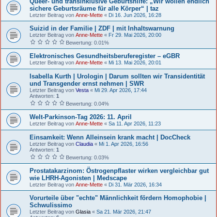
Queer- und transinklusive Geburtshilfe: „Wir wollen endlich
sichere Geburtsräume für alle Körper“ | taz
Letzter Beitrag von
Anne-Mette
«
Di 16. Jun 2026, 16:28
Suizid in der Familie | ZDF | mit Inhaltswarnung
Letzter Beitrag von
Anne-Mette
«
Fr 29. Mai 2026, 20:00
Bewertung: 0.01%
Elektronisches Gesundheitsberuferegister – eGBR
Letzter Beitrag von
Anne-Mette
«
Mi 13. Mai 2026, 20:01
Isabella Kurth | Urologin | Darum sollten wir Transidentität
und Transgender ernst nehmen | SWR
Letzter Beitrag von
Vesta
«
Mi 29. Apr 2026, 17:44
Antworten:
1
Bewertung: 0.04%
Welt-Parkinson-Tag 2026: 11. April
Letzter Beitrag von
Anne-Mette
«
Sa 11. Apr 2026, 11:23
Einsamkeit: Wenn Alleinsein krank macht | DocCheck
Letzter Beitrag von
Claudia
«
Mi 1. Apr 2026, 16:56
Antworten:
1
Bewertung: 0.03%
Prostatakarzinom: Östrogenpflaster wirken vergleichbar gut
wie LHRH-Agonisten | Medscape
Letzter Beitrag von
Anne-Mette
«
Di 31. Mär 2026, 16:34
Vorurteile über "echte" Männlichkeit fördern Homophobie |
Schwulissimo
Letzter Beitrag von
Glasia
«
Sa 21. Mär 2026, 21:47