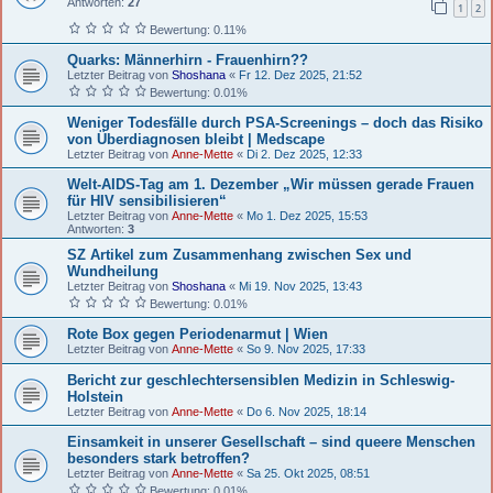
Antworten:
27
1
2
Bewertung: 0.11%
Quarks: Männerhirn - Frauenhirn??
Letzter Beitrag von
Shoshana
«
Fr 12. Dez 2025, 21:52
Bewertung: 0.01%
Weniger Todesfälle durch PSA-Screenings – doch das Risiko
von Überdiagnosen bleibt | Medscape
Letzter Beitrag von
Anne-Mette
«
Di 2. Dez 2025, 12:33
Welt-AIDS-Tag am 1. Dezember „Wir müssen gerade Frauen
für HIV sensibilisieren“
Letzter Beitrag von
Anne-Mette
«
Mo 1. Dez 2025, 15:53
Antworten:
3
SZ Artikel zum Zusammenhang zwischen Sex und
Wundheilung
Letzter Beitrag von
Shoshana
«
Mi 19. Nov 2025, 13:43
Bewertung: 0.01%
Rote Box gegen Periodenarmut | Wien
Letzter Beitrag von
Anne-Mette
«
So 9. Nov 2025, 17:33
Bericht zur geschlechtersensiblen Medizin in Schleswig-
Holstein
Letzter Beitrag von
Anne-Mette
«
Do 6. Nov 2025, 18:14
Einsamkeit in unserer Gesellschaft – sind queere Menschen
besonders stark betroffen?
Letzter Beitrag von
Anne-Mette
«
Sa 25. Okt 2025, 08:51
Bewertung: 0.01%