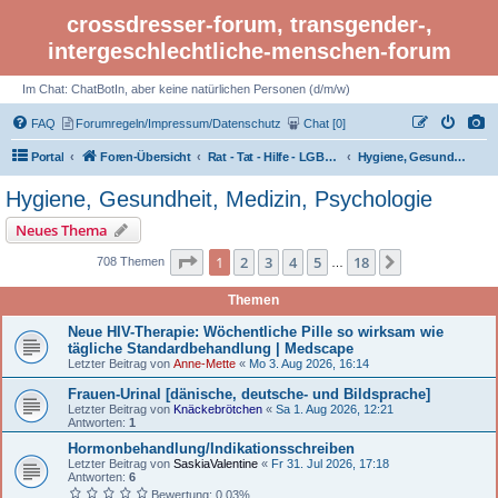
crossdresser-forum, transgender-,
intergeschlechtliche-menschen-forum
Im Chat: ChatBotIn, aber keine natürlichen Personen (d/m/w)
FAQ
Forumregeln/Impressum/Datenschutz
Chat [0]
Portal
Foren-Übersicht
Rat - Tat - Hilfe - LGBTI Rights - Infos
Hygiene, Gesundheit, Medizin, Psychologie
Hygiene, Gesundheit, Medizin, Psychologie
Neues Thema
Seite 1 von 18
1
2
3
4
5
18
Nächste
708 Themen
…
Themen
Neue HIV-Therapie: Wöchentliche Pille so wirksam wie
tägliche Standardbehandlung | Medscape
Letzter Beitrag von
Anne-Mette
«
Mo 3. Aug 2026, 16:14
Frauen-Urinal [dänische, deutsche- und Bildsprache]
Letzter Beitrag von
Knäckebrötchen
«
Sa 1. Aug 2026, 12:21
Antworten:
1
Hormonbehandlung/Indikationsschreiben
Letzter Beitrag von
SaskiaValentine
«
Fr 31. Jul 2026, 17:18
Antworten:
6
Bewertung: 0.03%