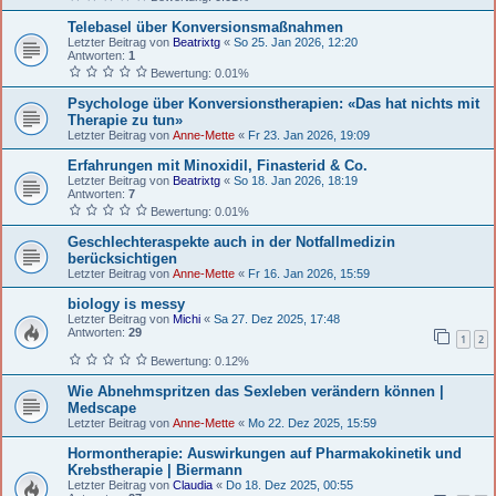
Telebasel über Konversionsmaßnahmen
Letzter Beitrag von
Beatrixtg
«
So 25. Jan 2026, 12:20
Antworten:
1
Bewertung: 0.01%
Psychologe über Konversionstherapien: «Das hat nichts mit
Therapie zu tun»
Letzter Beitrag von
Anne-Mette
«
Fr 23. Jan 2026, 19:09
Erfahrungen mit Minoxidil, Finasterid & Co.
Letzter Beitrag von
Beatrixtg
«
So 18. Jan 2026, 18:19
Antworten:
7
Bewertung: 0.01%
Geschlechteraspekte auch in der Notfallmedizin
berücksichtigen
Letzter Beitrag von
Anne-Mette
«
Fr 16. Jan 2026, 15:59
biology is messy
Letzter Beitrag von
Michi
«
Sa 27. Dez 2025, 17:48
Antworten:
29
1
2
Bewertung: 0.12%
Wie Abnehmspritzen das Sexleben verändern können |
Medscape
Letzter Beitrag von
Anne-Mette
«
Mo 22. Dez 2025, 15:59
Hormontherapie: Auswirkungen auf Pharmakokinetik und
Krebstherapie | Biermann
Letzter Beitrag von
Claudia
«
Do 18. Dez 2025, 00:55