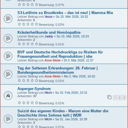
Antworten:
6
Bewertung: 0.07%
S3-Leitlinie zu Brustkrebs – das ist neu! | Mamma Mia
Letzter Beitrag von
Vesta
«
So 15. Mär 2026, 19:32
Antworten:
5
Bewertung: 0.02%
Kräuterheilkunde und Homöopathie
Letzter Beitrag von
Jaddy
«
So 15. Mär 2026, 19:24
Antworten:
2
Bewertung: 0.01%
BVF und Deutsche Hochdruckliga zu Risiken für
Frauengesundheit und Reproduktion | idw
Letzter Beitrag von
Anne-Mette
«
Di 3. Mär 2026, 11:37
Tag der Seltenen Erkrankungen: 28. Februar |
Bundesgesundheitsministerium
Letzter Beitrag von
Anne-Mette
«
Mo 2. Mär 2026, 16:02
Bewertung: 0.01%
Asperger-Syndrom
Letzter Beitrag von
Michi
«
So 15. Feb 2026, 23:31
Antworten:
37
1
2
3
Bewertung: 0.01%
Suizid des eigenen Kindes - Warum eine Mutter die
Geschichte ihres Sohnes teilt | WDR
Letzter Beitrag von
Michi
«
Sa 31. Jan 2026, 10:39
Antworten:
3
Bewertung: 0.01%