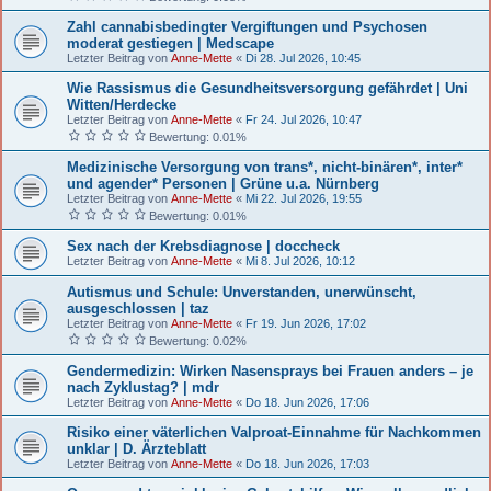
Zahl cannabisbedingter Vergiftungen und Psychosen
moderat gestiegen | Medscape
Letzter Beitrag von
Anne-Mette
«
Di 28. Jul 2026, 10:45
Wie Rassismus die Gesundheitsversorgung gefährdet | Uni
Witten/Herdecke
Letzter Beitrag von
Anne-Mette
«
Fr 24. Jul 2026, 10:47
Bewertung: 0.01%
Medizinische Versorgung von trans*, nicht-binären*, inter*
und agender* Personen | Grüne u.a. Nürnberg
Letzter Beitrag von
Anne-Mette
«
Mi 22. Jul 2026, 19:55
Bewertung: 0.01%
Sex nach der Krebsdiagnose | doccheck
Letzter Beitrag von
Anne-Mette
«
Mi 8. Jul 2026, 10:12
Autismus und Schule: Unverstanden, unerwünscht,
ausgeschlossen | taz
Letzter Beitrag von
Anne-Mette
«
Fr 19. Jun 2026, 17:02
Bewertung: 0.02%
Gendermedizin: Wirken Nasensprays bei Frauen anders – je
nach Zyklustag? | mdr
Letzter Beitrag von
Anne-Mette
«
Do 18. Jun 2026, 17:06
Risiko einer väterlichen Valproat-Einnahme für Nachkommen
unklar | D. Ärzteblatt
Letzter Beitrag von
Anne-Mette
«
Do 18. Jun 2026, 17:03