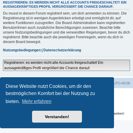
REGISTRIEREN: ES WERDEN NICHT ALLE ACCOUNTS FREIGESCHALTET! EIN
AUSSAGEKRÄFTIGES PROFIL VERGRÖSSERT DIE CHANCE DARAUF.
Du musst in diesem Forum registriert sein, um dich anmelden zu können. Die
Registrierung ist in wenigen Augenblicken erledigt und ermöglicht dir, auf
weitere Funktionen zuzugreifen. Die Board-Administration kann registrierten
BenutzerInnen auch zusätzliche Berechtigungen zuweisen. Beachte bitte
unsere Nutzungsbedingungen und die verwandten Regelungen, bevor du dich
registrierst. Bitte beachte auch die jeweiligen Forenregeln, wenn du dich in
diesem Board bewegst.
Nutzungsbedingungen
|
Datenschutzerklärung
Registrieren: es werden nicht alle Accounts freigeschaltet! Ein
aussagekräftiges Profil vergrößert die Chance darauf.
Portal
Foren-Übersicht
Alle Zeiten sind
UTC+02:00
Diese Website nutzt Cookies, um dir den
bestmöglichen Komfort bei der Nutzung zu
Powered by
phpBB
® Forum Software © phpBB Limited
Deutsche Übersetzung durch
phpBB.de
bieten.
Mehr erfahren
Datenschutz
|
Nutzungsbedingungen
Für verlinkte Fotos, Videos, Dateien und Beiträge gelten die
Datenschutzbestimmungen und weiteren Regeln der externen Webseiten!
Verstanden!