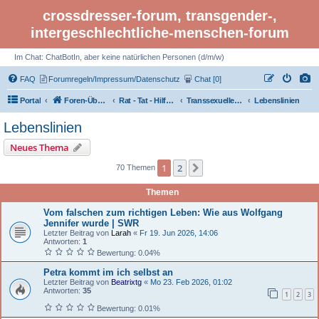
crossdresser-forum, transgender-,
intergeschlechtliche-menschen-forum
Im Chat: ChatBotIn, aber keine natürlichen Personen (d/m/w)
FAQ
Forumregeln/Impressum/Datenschutz
Chat [0]
Portal
Foren-Übersicht
Rat - Tat - Hilfe - LGBTI Rights - Infos
Transsexuelle Menschen: Transsexualität - Transidentität, trans
Lebenslinien
Lebenslinien
Neues Thema
1
2
Nächste
70 Themen
Themen
Vom falschen zum richtigen Leben: Wie aus Wolfgang
Jennifer wurde | SWR
Letzter Beitrag von
Larah
«
Fr 19. Jun 2026, 14:06
Antworten:
1
Bewertung: 0.04%
Petra kommt im ich selbst an
Letzter Beitrag von
Beatrixtg
«
Mo 23. Feb 2026, 01:02
Antworten:
35
1
2
3
Bewertung: 0.01%