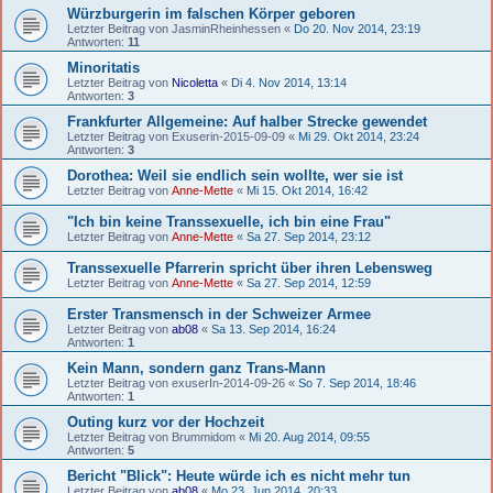
Würzburgerin im falschen Körper geboren
Letzter Beitrag von
JasminRheinhessen
«
Do 20. Nov 2014, 23:19
Antworten:
11
Minoritatis
Letzter Beitrag von
Nicoletta
«
Di 4. Nov 2014, 13:14
Antworten:
3
Frankfurter Allgemeine: Auf halber Strecke gewendet
Letzter Beitrag von
Exuserin-2015-09-09
«
Mi 29. Okt 2014, 23:24
Antworten:
3
Dorothea: Weil sie endlich sein wollte, wer sie ist
Letzter Beitrag von
Anne-Mette
«
Mi 15. Okt 2014, 16:42
"Ich bin keine Transsexuelle, ich bin eine Frau"
Letzter Beitrag von
Anne-Mette
«
Sa 27. Sep 2014, 23:12
Transsexuelle Pfarrerin spricht über ihren Lebensweg
Letzter Beitrag von
Anne-Mette
«
Sa 27. Sep 2014, 12:59
Erster Transmensch in der Schweizer Armee
Letzter Beitrag von
ab08
«
Sa 13. Sep 2014, 16:24
Antworten:
1
Kein Mann, sondern ganz Trans-Mann
Letzter Beitrag von
exuserIn-2014-09-26
«
So 7. Sep 2014, 18:46
Antworten:
1
Outing kurz vor der Hochzeit
Letzter Beitrag von
Brummidom
«
Mi 20. Aug 2014, 09:55
Antworten:
5
Bericht "Blick": Heute würde ich es nicht mehr tun
Letzter Beitrag von
ab08
«
Mo 23. Jun 2014, 20:33