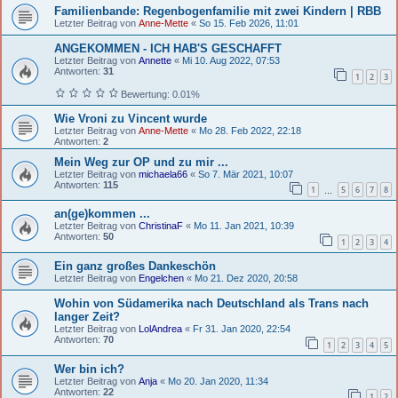
Familienbande: Regenbogenfamilie mit zwei Kindern | RBB
Letzter Beitrag von
Anne-Mette
«
So 15. Feb 2026, 11:01
ANGEKOMMEN - ICH HAB'S GESCHAFFT
Letzter Beitrag von
Annette
«
Mi 10. Aug 2022, 07:53
Antworten:
31
1
2
3
Bewertung: 0.01%
Wie Vroni zu Vincent wurde
Letzter Beitrag von
Anne-Mette
«
Mo 28. Feb 2022, 22:18
Antworten:
2
Mein Weg zur OP und zu mir ...
Letzter Beitrag von
michaela66
«
So 7. Mär 2021, 10:07
Antworten:
115
1
5
6
7
8
…
an(ge)kommen ...
Letzter Beitrag von
ChristinaF
«
Mo 11. Jan 2021, 10:39
Antworten:
50
1
2
3
4
Ein ganz großes Dankeschön
Letzter Beitrag von
Engelchen
«
Mo 21. Dez 2020, 20:58
Wohin von Südamerika nach Deutschland als Trans nach
langer Zeit?
Letzter Beitrag von
LolAndrea
«
Fr 31. Jan 2020, 22:54
Antworten:
70
1
2
3
4
5
Wer bin ich?
Letzter Beitrag von
Anja
«
Mo 20. Jan 2020, 11:34
Antworten:
22
1
2