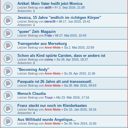
Artikel: Mein Vater heißt jetzt Monica
Letzter Beitrag von
ab08
«
Fr 2. Sep 2016, 21:05
Antworten:
1
Jessica, 15 Jahre "endlich im richtigen Körper"
Letzter Beitrag von
biene38
«
Mi 17. Jun 2015, 15:41
Antworten:
1
"queer" Zeit- Magazin
Letzter Beitrag von
Frida
«
Mi 27. Mai 2015, 10:43
Transgender aus Merseburg
Letzter Beitrag von
Anne-Mette
«
Sa 2. Mai 2015, 22:59
Schon als Kind spürte Carsten, dass er anders ist
Letzter Beitrag von
conny
«
So 26. Apr 2015, 18:27
Antworten:
2
"Becoming Andy"
Letzter Beitrag von
Anne-Mette
«
So 26. Apr 2015, 11:36
Pasquale ist 26 Jahre alt und transsexuell.
Letzter Beitrag von
Anne-Mette
«
Sa 28. Mär 2015, 09:53
Mensch Claudia
Letzter Beitrag von
Truus
«
Mo 23. Mär 2015, 17:16
Franz steckt nur noch im Kleiderkasten
Letzter Beitrag von
Anne-Mette
«
Do 15. Jan 2015, 18:16
Antworten:
4
Aus Willibald wurde Angelique...
Letzter Beitrag von
Anne-Mette
«
So 30. Nov 2014, 11:00