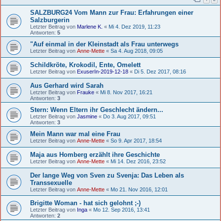
SALZBURG24 Vom Mann zur Frau: Erfahrungen einer
Salzburgerin
Letzter Beitrag von
Marlene K.
«
Mi 4. Dez 2019, 11:23
Antworten:
5
"Auf einmal in der Kleinstadt als Frau unterwegs
Letzter Beitrag von
Anne-Mette
«
Sa 4. Aug 2018, 09:05
Schildkröte, Krokodil, Ente, Omelett
Letzter Beitrag von
ExuserIn-2019-12-18
«
Di 5. Dez 2017, 08:16
Aus Gerhard wird Sarah
Letzter Beitrag von
Frauke
«
Mi 8. Nov 2017, 16:21
Antworten:
3
Stern: Wenn Eltern ihr Geschlecht ändern...
Letzter Beitrag von
Jasmine
«
Do 3. Aug 2017, 09:51
Antworten:
3
Mein Mann war mal eine Frau
Letzter Beitrag von
Anne-Mette
«
So 9. Apr 2017, 18:54
Maja aus Homberg erzählt ihre Geschichte
Letzter Beitrag von
Anne-Mette
«
Mi 14. Dez 2016, 23:52
Der lange Weg von Sven zu Svenja: Das Leben als
Transsexuelle
Letzter Beitrag von
Anne-Mette
«
Mo 21. Nov 2016, 12:01
Brigitte Woman - hat sich gelohnt ;-)
Letzter Beitrag von
Inga
«
Mo 12. Sep 2016, 13:41
Antworten:
2