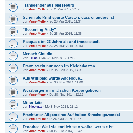
Transgender aus Merseburg
von
Anne-Mette
»
Sa 2. Mai 2015, 22:59
Schon als Kind spürte Carsten, dass er anders ist
von
Anne-Mette
»
So 26. Apr 2015, 11:34
"Becoming Andy"
von
Anne-Mette
»
So 26. Apr 2015, 11:36
Pasquale ist 26 Jahre alt und transsexuell.
von
Anne-Mette
»
Sa 28. Mär 2015, 09:53
Mensch Claudia
von
Truus
»
Mo 23. Mär 2015, 17:16
Franz steckt nur noch im Kleiderkasten
von
Anne-Mette
»
Do 15. Jan 2015, 14:31
Aus Willibald wurde Angelique...
von
Anne-Mette
»
So 30. Nov 2014, 11:00
Würzburgerin im falschen Körper geboren
von
Anne-Mette
»
Do 20. Nov 2014, 12:21
Minoritatis
von
Nicoletta
»
Mo 3. Nov 2014, 21:12
Frankfurter Allgemeine: Auf halber Strecke gewendet
von
Anne-Mette
»
Di 28. Okt 2014, 11:48
Dorothea: Weil sie endlich sein wollte, wer sie ist
von
Anne-Mette
»
Mi 15. Okt 2014, 16:42