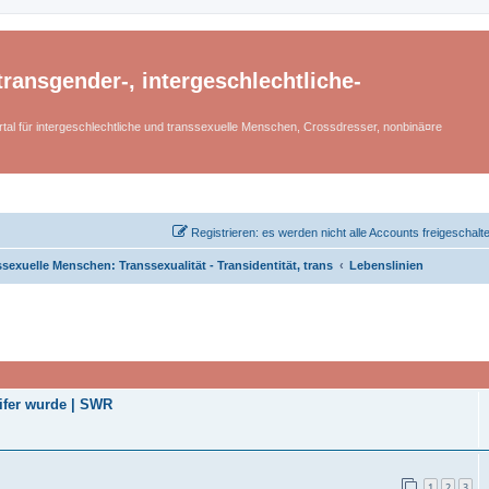
ransgender-, intergeschlechtliche-
tal für intergeschlechtliche und transsexuelle Menschen, Crossdresser, nonbinä¤re
Registrieren: es werden nicht alle Accounts freigeschalt
sexuelle Menschen: Transsexualität - Transidentität, trans
Lebenslinien
ifer wurde | SWR
1
2
3