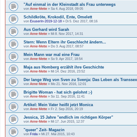
"Auf einmal in der Kleinstadt als Frau unterwegs
von
Anne-Mette
»
Sa 4. Aug 2018, 09:05
Schildkröte, Krokodil, Ente, Omelett
von
ExuserIn-2019-12-18
»
Di 5. Dez 2017, 08:16
Aus Gerhard wird Sarah
von
Anne-Mette
»
Mi 8. Nov 2017, 14:31
Stern: Wenn Eltern ihr Geschlecht ändern...
von
Anne-Mette
»
Do 3. Aug 2017, 08:57
Mein Mann war mal eine Frau
von
Anne-Mette
»
So 9. Apr 2017, 18:54
Maja aus Homberg erzählt ihre Geschichte
von
Anne-Mette
»
Mi 14. Dez 2016, 23:52
Der lange Weg von Sven zu Svenja: Das Leben als Transsex
von
Anne-Mette
»
Mo 21. Nov 2016, 12:01
Brigitte Woman - hat sich gelohnt ;-)
von
Anne-Mette
»
So 11. Sep 2016, 11:41
Artikel: Mein Vater heißt jetzt Monica
von
Anne-Mette
»
Fr 2. Sep 2016, 20:19
Jessica, 15 Jahre "endlich im richtigen Körper"
von
Anne-Mette
»
Mi 17. Jun 2015, 12:37
"queer" Zeit- Magazin
von
Frida
»
Mi 27. Mai 2015, 10:43