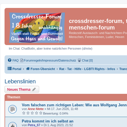
crossdresser-forum, t
menschen-forum
Redezeit! Austausch- und Nachrichten-Por
Menschen, Feministinnen, Luder, Hexen
Im Chat: ChatBotIn, aber keine natürlichen Personen (d/m/w)
FAQ
Forumregeln/Impressum/Datenschutz
Chat [0]
Portal
Foren-Übersicht
Rat - Tat - Hilfe - LGBTI Rights - Infos
Trans
Lebenslinien
Neues Thema
Themen
Vom falschen zum richtigen Leben: Wie aus Wolfgang Jenn
von
Anne-Mette
»
Mi 17. Jun 2026, 11:48
Bewertung: 0.04%
Petra kommt im ich selbst an
von
Petra_67
»
Di 1. Aug 2023, 21:52