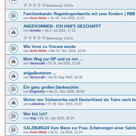
Bewertung: 0.01%
Familienbande: Regenbogenfamilie mit zwei Kindern | RBB
von
Anne-Mette
»
So 15. Feb 2026, 11:01
ANGEKOMMEN - ICH HAB'S GESCHAFFT
von
Annette
»
Sa 2. Jul 2022, 17:21
Bewertung: 0.01%
Wie Vroni zu Vincent wurde
von
Anne-Mette
»
Mo 14. Nov 2016, 12:04
Mein Weg zur OP und zu mir ...
von
VanessaB
»
Di 14. Jul 2020, 12:09
an(ge)kommen ...
von
VanessaB
»
Sa 29. Aug 2020, 16:38
Ein ganz großes Dankeschön
von
Engelchen
»
Mo 21. Dez 2020, 20:58
Wohin von Südamerika nach Deutschland als Trans nach la
von
LolAndrea
»
Fr 29. Nov 2019, 14:37
Wer bin ich?
von
Anja
»
Do 16. Jan 2020, 16:24
SALZBURG24 Vom Mann zur Frau: Erfahrungen einer Salzb
von
Anne-Mette
»
Di 31. Jul 2018, 12:24