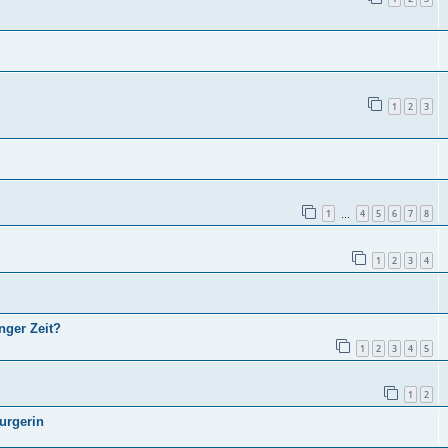
1
2
3
1
4
5
6
7
8
…
1
2
3
4
nger Zeit?
1
2
3
4
5
1
2
urgerin