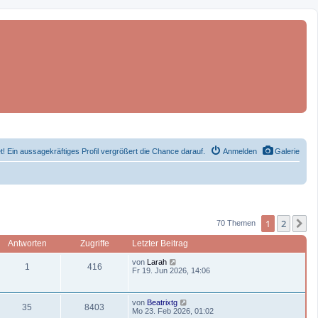
et! Ein aussagekräftiges Profil vergrößert die Chance darauf.
Anmelden
Galerie
1
2
N
70 Themen
Antworten
Zugriffe
Letzter Beitrag
L
von
Larah
A
Z
1
416
e
Fr 19. Jun 2026, 14:06
t
n
u
z
t
L
t
g
von
Beatrixtg
e
A
Z
35
8403
e
Mo 23. Feb 2026, 01:02
r