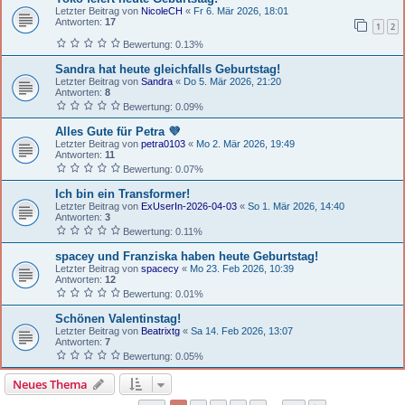
Letzter Beitrag von
NicoleCH
«
Fr 6. Mär 2026, 18:01
Antworten:
17
1
2
Bewertung: 0.13%
Sandra hat heute gleichfalls Geburtstag!
Letzter Beitrag von
Sandra
«
Do 5. Mär 2026, 21:20
Antworten:
8
Bewertung: 0.09%
Alles Gute für Petra 💜
Letzter Beitrag von
petra0103
«
Mo 2. Mär 2026, 19:49
Antworten:
11
Bewertung: 0.07%
Ich bin ein Transformer!
Letzter Beitrag von
ExUserIn-2026-04-03
«
So 1. Mär 2026, 14:40
Antworten:
3
Bewertung: 0.11%
spacey und Franziska haben heute Geburtstag!
Letzter Beitrag von
spacecy
«
Mo 23. Feb 2026, 10:39
Antworten:
12
Bewertung: 0.01%
Schönen Valentinstag!
Letzter Beitrag von
Beatrixtg
«
Sa 14. Feb 2026, 13:07
Antworten:
7
Bewertung: 0.05%
Neues Thema