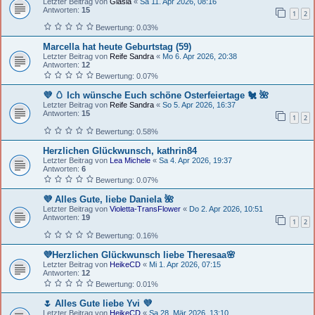
Letzter Beitrag von
Glasia
«
Sa 11. Apr 2026, 08:16
Antworten:
15
1
2
Bewertung: 0.03%
Marcella hat heute Geburtstag (59)
Letzter Beitrag von
Reife Sandra
«
Mo 6. Apr 2026, 20:38
Antworten:
12
Bewertung: 0.07%
💜 🥚 Ich wünsche Euch schöne Osterfeiertage 🐔 🌺
Letzter Beitrag von
Reife Sandra
«
So 5. Apr 2026, 16:37
Antworten:
15
1
2
Bewertung: 0.58%
Herzlichen Glückwunsch, kathrin84
Letzter Beitrag von
Lea Michele
«
Sa 4. Apr 2026, 19:37
Antworten:
6
Bewertung: 0.07%
💜 Alles Gute, liebe Daniela 🌺
Letzter Beitrag von
Violetta-TransFlower
«
Do 2. Apr 2026, 10:51
Antworten:
19
1
2
Bewertung: 0.16%
💜Herzlichen Glückwunsch liebe Theresaa🌸
Letzter Beitrag von
HeikeCD
«
Mi 1. Apr 2026, 07:15
Antworten:
12
Bewertung: 0.01%
🌷 Alles Gute liebe Yvi 💜
Letzter Beitrag von
HeikeCD
«
Sa 28. Mär 2026, 13:10