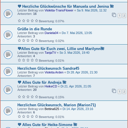
💜 Herzliche Glückwünsche für Manuela und Jenina 🌺
Letzter Beitrag von
Violetta-TransFlower
«
Sa 9. Mai 2026, 11:32
Antworten:
16
1
2
Bewertung: 0.07%
Grüße in die Runde
Letzter Beitrag von
Daniela04
«
Do 7. Mai 2026, 13:05
Antworten:
3
Bewertung: 0.02%
💜Alles Gute für Euch zwei, Lillie und Marilynn🌺
Letzter Beitrag von
TanjaTV
«
So 3. Mai 2026, 19:40
Antworten:
4
Bewertung: 0.01%
Herzlichen Glückwunsch Sandra45
Letzter Beitrag von
Violetta Arden
«
Di 28. Apr 2026, 21:30
Antworten:
7
💜 Alles Gute für Andreja 🌺
Letzter Beitrag von
HeikeCD
«
Di 21. Apr 2026, 21:05
Antworten:
20
1
2
Bewertung: 0.15%
Herzlichen Glückwunsch, Marion (Marion71)
Letzter Beitrag von
Bettina625
«
Di 14. Apr 2026, 23:16
Antworten:
6
Bewertung: 0.01%
💜 Alles Gute für Heike-Simone 🌺