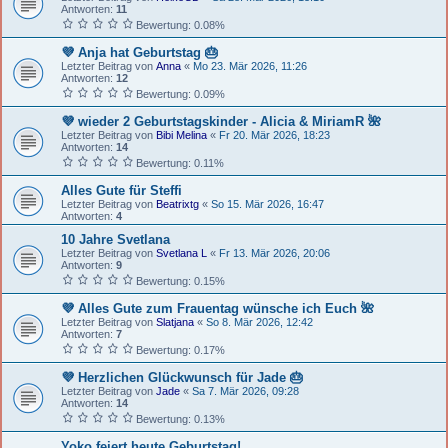
Antworten:
11
Bewertung: 0.08%
💜 Anja hat Geburtstag 🎂
Letzter Beitrag von
Anna
«
Mo 23. Mär 2026, 11:26
Antworten:
12
Bewertung: 0.09%
💜 wieder 2 Geburtstagskinder - Alicia & MiriamR 🌺
Letzter Beitrag von
Bibi Melina
«
Fr 20. Mär 2026, 18:23
Antworten:
14
Bewertung: 0.11%
Alles Gute für Steffi
Letzter Beitrag von
Beatrixtg
«
So 15. Mär 2026, 16:47
Antworten:
4
10 Jahre Svetlana
Letzter Beitrag von
Svetlana L
«
Fr 13. Mär 2026, 20:06
Antworten:
9
Bewertung: 0.15%
💜 Alles Gute zum Frauentag wünsche ich Euch 🌺
Letzter Beitrag von
Slatjana
«
So 8. Mär 2026, 12:42
Antworten:
7
Bewertung: 0.17%
💜 Herzlichen Glückwunsch für Jade 🎂
Letzter Beitrag von
Jade
«
Sa 7. Mär 2026, 09:28
Antworten:
14
Bewertung: 0.13%
Yoko feiert heute Geburtstag!