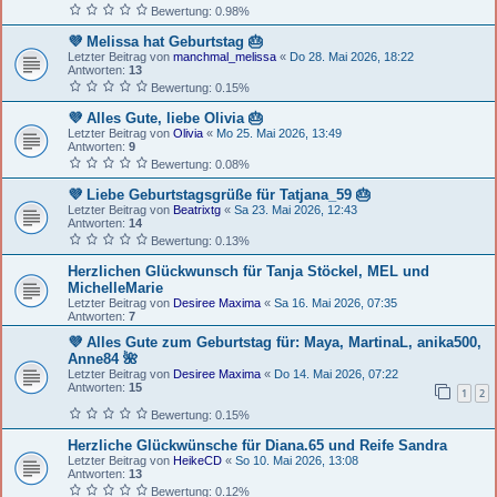
Bewertung: 0.98%
💜 Melissa hat Geburtstag 🎂
Letzter Beitrag von
manchmal_melissa
«
Do 28. Mai 2026, 18:22
Antworten:
13
Bewertung: 0.15%
💜 Alles Gute, liebe Olivia 🎂
Letzter Beitrag von
Olivia
«
Mo 25. Mai 2026, 13:49
Antworten:
9
Bewertung: 0.08%
💜 Liebe Geburtstagsgrüße für Tatjana_59 🎂
Letzter Beitrag von
Beatrixtg
«
Sa 23. Mai 2026, 12:43
Antworten:
14
Bewertung: 0.13%
Herzlichen Glückwunsch für Tanja Stöckel, MEL und
MichelleMarie
Letzter Beitrag von
Desiree Maxima
«
Sa 16. Mai 2026, 07:35
Antworten:
7
💜 Alles Gute zum Geburtstag für: Maya, MartinaL, anika500,
Anne84 🌺
Letzter Beitrag von
Desiree Maxima
«
Do 14. Mai 2026, 07:22
Antworten:
15
1
2
Bewertung: 0.15%
Herzliche Glückwünsche für Diana.65 und Reife Sandra
Letzter Beitrag von
HeikeCD
«
So 10. Mai 2026, 13:08
Antworten:
13
Bewertung: 0.12%