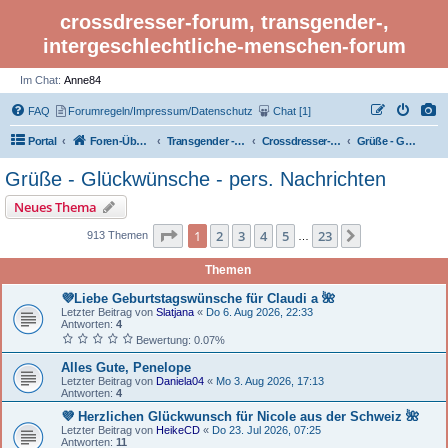
crossdresser-forum, transgender-,
intergeschlechtliche-menschen-forum
Im Chat:
Anne84
FAQ
Forumregeln/Impressum/Datenschutz
Chat [1]
Portal
Foren-Übersicht
Transgender - Crossdresser-Forum
Crossdresser- und Transgender-Café
Grüße - Glückwünsche - pers. Nachrichten
Grüße - Glückwünsche - pers. Nachrichten
Neues Thema
Seite 1 von 23
1
2
3
4
5
23
Nächste
913 Themen
…
Themen
💜Liebe Geburtstagswünsche für Claudi a 🌺
Letzter Beitrag von
Slatjana
«
Do 6. Aug 2026, 22:33
Antworten:
4
Bewertung: 0.07%
Alles Gute, Penelope
Letzter Beitrag von
Daniela04
«
Mo 3. Aug 2026, 17:13
Antworten:
4
💜 Herzlichen Glückwunsch für Nicole aus der Schweiz 🌺
Letzter Beitrag von
HeikeCD
«
Do 23. Jul 2026, 07:25
Antworten:
11