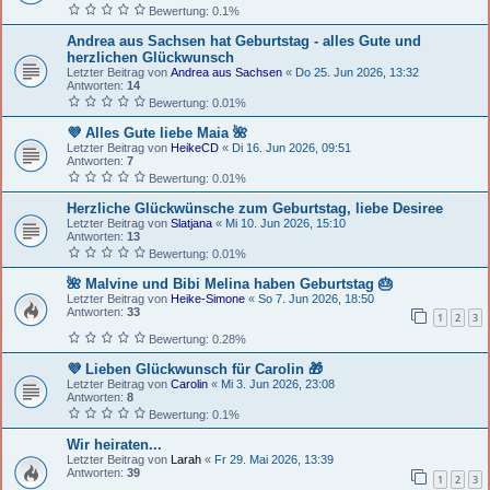
Bewertung: 0.1%
Andrea aus Sachsen hat Geburtstag - alles Gute und
herzlichen Glückwunsch
Letzter Beitrag von
Andrea aus Sachsen
«
Do 25. Jun 2026, 13:32
Antworten:
14
Bewertung: 0.01%
💜 Alles Gute liebe Maia 🌺
Letzter Beitrag von
HeikeCD
«
Di 16. Jun 2026, 09:51
Antworten:
7
Bewertung: 0.01%
Herzliche Glückwünsche zum Geburtstag, liebe Desiree
Letzter Beitrag von
Slatjana
«
Mi 10. Jun 2026, 15:10
Antworten:
13
Bewertung: 0.01%
🌺 Malvine und Bibi Melina haben Geburtstag 🎂
Letzter Beitrag von
Heike-Simone
«
So 7. Jun 2026, 18:50
Antworten:
33
1
2
3
Bewertung: 0.28%
💜 Lieben Glückwunsch für Carolin 🎁
Letzter Beitrag von
Carolin
«
Mi 3. Jun 2026, 23:08
Antworten:
8
Bewertung: 0.1%
Wir heiraten...
Letzter Beitrag von
Larah
«
Fr 29. Mai 2026, 13:39
Antworten:
39
1
2
3