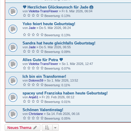
💜 Herzlichen Glückwunsch für Jade 🎂
von
Violetta-TransFlower
»
Fr 6. Mär 2026, 06:04
Bewertung: 0.13%
Yoko feiert heute Geburtstag!
von
Jade
»
Do 5. Mär 2026, 06:24
Bewertung: 0.13%
Sandra hat heute gleichfalls Geburtstag!
von
Jade
»
Do 5. Mär 2026, 06:55
Bewertung: 0.09%
Alles Gute für Petra 💜
von
Violetta-TransFlower
»
So 1. Mär 2026, 12:47
Bewertung: 0.07%
Ich bin ein Transformer!
von
Dolores59
»
So 1. Mär 2026, 13:52
Bewertung: 0.11%
spacey und Franziska haben heute Geburtstag!
von
Anja61
»
Fr 20. Feb 2026, 00:12
Bewertung: 0.01%
Schönen Valentinstag!
von
Christiane
»
Sa 14. Feb 2026, 06:16
Bewertung: 0.05%
Neues Thema