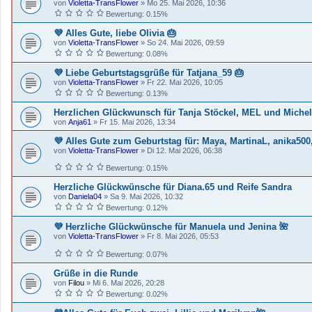
von
Violetta-TransFlower
»
Mo 25. Mai 2026, 10:36
Bewertung: 0.15%
💜 Alles Gute, liebe Olivia 🎂
von
Violetta-TransFlower
»
So 24. Mai 2026, 09:59
Bewertung: 0.08%
💜 Liebe Geburtstagsgrüße für Tatjana_59 🎂
von
Violetta-TransFlower
»
Fr 22. Mai 2026, 10:05
Bewertung: 0.13%
Herzlichen Glückwunsch für Tanja Stöckel, MEL und Michel
von
Anja61
»
Fr 15. Mai 2026, 13:34
💜 Alles Gute zum Geburtstag für: Maya, MartinaL, anika500
von
Violetta-TransFlower
»
Di 12. Mai 2026, 06:38
Bewertung: 0.15%
Herzliche Glückwünsche für Diana.65 und Reife Sandra
von
Daniela04
»
Sa 9. Mai 2026, 10:32
Bewertung: 0.12%
💜 Herzliche Glückwünsche für Manuela und Jenina 🌺
von
Violetta-TransFlower
»
Fr 8. Mai 2026, 05:53
Bewertung: 0.07%
Grüße in die Runde
von
Filou
»
Mi 6. Mai 2026, 20:28
Bewertung: 0.02%