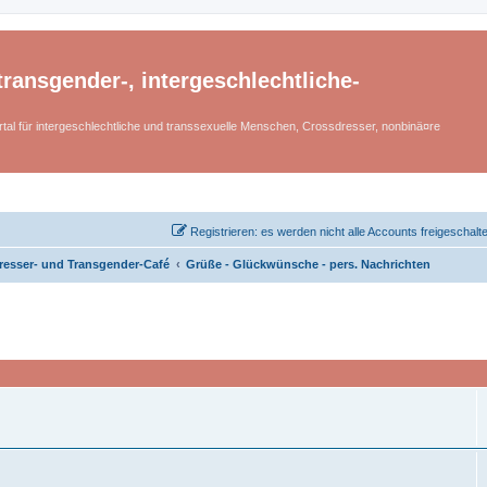
ransgender-, intergeschlechtliche-
tal für intergeschlechtliche und transsexuelle Menschen, Crossdresser, nonbinä¤re
Registrieren: es werden nicht alle Accounts freigeschalt
resser- und Transgender-Café
Grüße - Glückwünsche - pers. Nachrichten