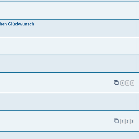
ichen Glückwunsch
1
2
3
1
2
3