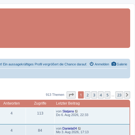
et! Ein aussagekräftiges Profil vergrößert die Chance darauf.
Anmelden
Galerie
Seite 1 von 23
1
2
3
4
5
23
N
913 Themen
…
Antworten
Zugriffe
Letzter Beitrag
L
von
Slatjana
A
Z
4
113
e
Do 6. Aug 2026, 22:33
t
n
u
z
t
L
t
g
von
Daniela04
e
A
Z
4
84
e
Mo 3. Aug 2026, 17:13
r