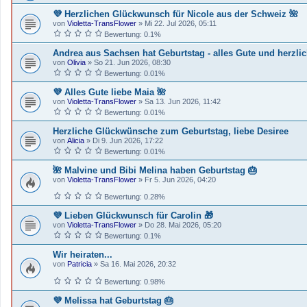
💜 Herzlichen Glückwunsch für Nicole aus der Schweiz 🌺
von
Violetta-TransFlower
»
Mi 22. Jul 2026, 05:11
Bewertung: 0.1%
Andrea aus Sachsen hat Geburtstag - alles Gute und herzl
von
Olivia
»
So 21. Jun 2026, 08:30
Bewertung: 0.01%
💜 Alles Gute liebe Maia 🌺
von
Violetta-TransFlower
»
Sa 13. Jun 2026, 11:42
Bewertung: 0.01%
Herzliche Glückwünsche zum Geburtstag, liebe Desiree
von
Alicia
»
Di 9. Jun 2026, 17:22
Bewertung: 0.01%
🌺 Malvine und Bibi Melina haben Geburtstag 🎂
von
Violetta-TransFlower
»
Fr 5. Jun 2026, 04:20
Bewertung: 0.28%
💜 Lieben Glückwunsch für Carolin 🎁
von
Violetta-TransFlower
»
Do 28. Mai 2026, 05:20
Bewertung: 0.1%
Wir heiraten...
von
Patricia
»
Sa 16. Mai 2026, 20:32
Bewertung: 0.98%
💜 Melissa hat Geburtstag 🎂