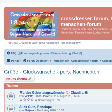
crossdresser-forum, t
menschen-forum
Redezeit! Austausch- und Nachrichten-Por
Menschen, Feministinnen, Luder, Hexen
Im Chat: ChatBotIn, aber keine natürlichen Personen (d/m/w)
FAQ
Forumregeln/Impressum/Datenschutz
Chat [0]
Portal
Foren-Übersicht
Transgender - Crossdresser-Forum
Crossd
Grüße - Glückwünsche - pers. Nachrichten
Neues Thema
Themen
💜Liebe Geburtstagswünsche für Claudi a 🌺
von
Violetta-TransFlower
»
Do 6. Aug 2026, 06:56
Bewertung: 0.07%
Alles Gute, Penelope
von
Slatjana
»
Mo 3. Aug 2026, 16:37