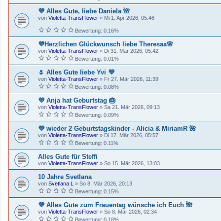
💜 Alles Gute, liebe Daniela 🌺
von
Violetta-TransFlower
»
Mi 1. Apr 2026, 05:46
Bewertung: 0.16%
💜Herzlichen Glückwunsch liebe Theresaa🌸
von
Violetta-TransFlower
»
Di 31. Mär 2026, 05:42
Bewertung: 0.01%
🌷 Alles Gute liebe Yvi 💜
von
Violetta-TransFlower
»
Fr 27. Mär 2026, 11:39
Bewertung: 0.08%
💜 Anja hat Geburtstag 🎂
von
Violetta-TransFlower
»
Sa 21. Mär 2026, 09:13
Bewertung: 0.09%
💜 wieder 2 Geburtstagskinder - Alicia & MiriamR 🌺
von
Violetta-TransFlower
»
Di 17. Mär 2026, 05:57
Bewertung: 0.11%
Alles Gute für Steffi
von
Violetta-TransFlower
»
So 15. Mär 2026, 13:03
10 Jahre Svetlana
von
Svetlana L
»
So 8. Mär 2026, 20:13
Bewertung: 0.15%
💜 Alles Gute zum Frauentag wünsche ich Euch 🌺
von
Violetta-TransFlower
»
So 8. Mär 2026, 02:34
Bewertung: 0.18%