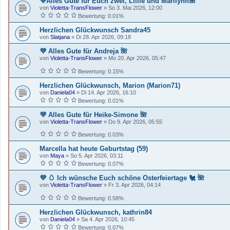
💜Alles Gute für Euch zwei, Lillie und Marilynn🌺
von
Violetta-TransFlower
»
So 3. Mai 2026, 12:00
Bewertung: 0.01%
Herzlichen Glückwunsch Sandra45
von
Slatjana
»
Di 28. Apr 2026, 09:18
💜 Alles Gute für Andreja 🌺
von
Violetta-TransFlower
»
Mo 20. Apr 2026, 05:47
Bewertung: 0.15%
Herzlichen Glückwunsch, Marion (Marion71)
von
Daniela04
»
Di 14. Apr 2026, 16:10
Bewertung: 0.01%
💜 Alles Gute für Heike-Simone 🌺
von
Violetta-TransFlower
»
Do 9. Apr 2026, 05:55
Bewertung: 0.03%
Marcella hat heute Geburtstag (59)
von
Maya
»
So 5. Apr 2026, 03:11
Bewertung: 0.07%
💜 🥚 Ich wünsche Euch schöne Osterfeiertage 🐔 🌺
von
Violetta-TransFlower
»
Fr 3. Apr 2026, 04:14
Bewertung: 0.58%
Herzlichen Glückwunsch, kathrin84
von
Daniela04
»
Sa 4. Apr 2026, 10:45
Bewertung: 0.07%