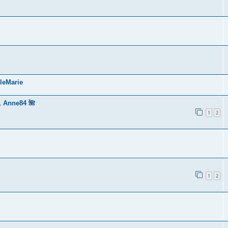
leMarie
, Anne84 🌺
1
2
1
2