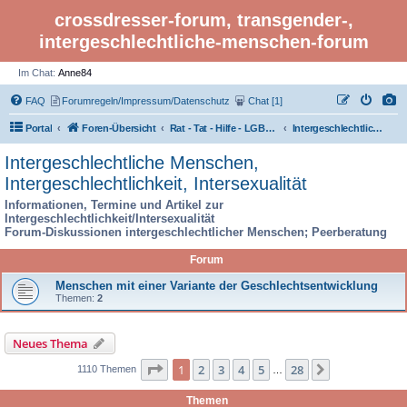
crossdresser-forum, transgender-,
intergeschlechtliche-menschen-forum
Im Chat:
Anne84
FAQ
Forumregeln/Impressum/Datenschutz
Chat [1]
Portal
Foren-Übersicht
Rat - Tat - Hilfe - LGBTI Rights - Infos
Intergeschlechtliche Menschen, Intergeschlechtlichkeit, Intersexualität
Intergeschlechtliche Menschen,
Intergeschlechtlichkeit, Intersexualität
Informationen, Termine und Artikel zur
Intergeschlechtlichkeit/Intersexualität
Forum-Diskussionen intergeschlechtlicher Menschen; Peerberatung
Forum
Menschen mit einer Variante der Geschlechtsentwicklung
Themen:
2
Neues Thema
Seite 1 von 28
1
2
3
4
5
28
Nächste
1110 Themen
…
Themen