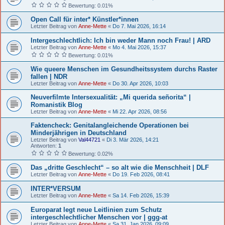
Bewertung: 0.01%
Open Call für inter* Künstler*innen
Letzter Beitrag von
Anne-Mette
«
Do 7. Mai 2026, 16:14
Intergeschlechtlich: Ich bin weder Mann noch Frau! | ARD
Letzter Beitrag von
Anne-Mette
«
Mo 4. Mai 2026, 15:37
Bewertung: 0.01%
Wie queere Menschen im Gesundheitssystem durchs Raster
fallen | NDR
Letzter Beitrag von
Anne-Mette
«
Do 30. Apr 2026, 10:03
Neuverfilmte Intersexualität: „Mi querida señorita“ |
Romanistik Blog
Letzter Beitrag von
Anne-Mette
«
Mi 22. Apr 2026, 08:56
Faktencheck: Genitalangleichende Operationen bei
Minderjährigen in Deutschland
Letzter Beitrag von
Val44721
«
Di 3. Mär 2026, 14:21
Antworten:
1
Bewertung: 0.02%
Das „dritte Geschlecht“ – so alt wie die Menschheit | DLF
Letzter Beitrag von
Anne-Mette
«
Do 19. Feb 2026, 08:41
INTER*VERSUM
Letzter Beitrag von
Anne-Mette
«
Sa 14. Feb 2026, 15:39
Europarat legt neue Leitlinien zum Schutz
intergeschlechtlicher Menschen vor | ggg-at
Letzter Beitrag von
Anne-Mette
«
Sa 31. Jan 2026, 09:09