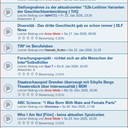
Stellungnahme zu der aktualisierten “S2k-Leitlinie Varianten
der Geschlechtsentwicklung | TrIQ
Letzter Beitrag von
Val44721
«
Fr 23. Jan 2026, 13:26
Antworten:
3
Diversität - Das dritte Geschlecht gab es schon immer | DLF
Nova
Letzter Beitrag von
Anne-Mette
«
Sa 17. Jan 2026, 08:56
Bewertung: 0.02%
TIN* im Berufsleben
Letzter Beitrag von
Hannah_Krohn
«
Do 15. Jan 2026, 21:25
Forschungsprojekt - richtet sich an alle Menschen der
Inter*Selbsthilfen
Letzter Beitrag von
Susi T
«
Do 8. Jan 2026, 10:43
Antworten:
1
Bewertung: 0.01%
Staatsschauspiel Dresden überzeugt mit Sibylle Bergs
Theaterstück über Intersexualität | MDR
Letzter Beitrag von
Anne-Mette
«
Mo 15. Dez 2025, 16:06
Bewertung: 0.01%
ABC Science: “I Was Born With Male and Female Parts”
Letzter Beitrag von
Shoshana
«
So 30. Nov 2025, 17:46
Who I Am Not [Film] - keine aktuellen Spielzeiten
Letzter Beitrag von
Anne-Mette
«
So 23. Nov 2025, 16:20
Bewertung: 0.01%