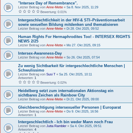
"Intersex Day of Remembrance".
Letzter Beitrag von
Anne-Mette
«
Sa 8. Nov 2025, 11:29
Bewertung: 0.01%
Intergeschlechtlichkeit in der HIV-& STI–Präventionsarbeit
sowie sexuellen Bildung mitdenken und thematisieren
Letzter Beitrag von
Anne-Mette
«
Di 28. Okt 2025, 09:52
Human Rights For Hermaphrodites Too! - INTERSEX RIGHTS
NEWS 2/25
Letzter Beitrag von
Anne-Mette
«
Mo 27. Okt 2025, 09:15
Intersex-Awareness-Day
Letzter Beitrag von
Anne-Mette
«
So 26. Okt 2025, 07:54
Zu wenig Sichtbarkeit für intergeschlechtliche Menschen |
Schwulissimo
Letzter Beitrag von
Susi T
«
Sa 25. Okt 2025, 10:11
Antworten:
1
Bewertung: 0.02%
Heidelberg setzt zum internationalen Aktionstag ein
sichtbares Zeichen als Rainbow City
Letzter Beitrag von
Anne-Mette
«
Di 21. Okt 2025, 09:00
Gleichberechtigung intersexueller Personen | Europarat
Letzter Beitrag von
Anne-Mette
«
Do 9. Okt 2025, 16:56
Antworten:
1
Intergeschlechtlich - Ich bin weder Mann noch Frau
Letzter Beitrag von
Jutta Rambler
«
Sa 4. Okt 2025, 09:51
Antworten:
4