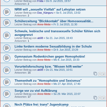
Letzter Beitrag von
Frida
«
Do 9. Jul 2015, 19:57
Antworten:
2
NRW will „sexuelle Vielfalt" auf Lehrplan setzen
Letzter Beitrag von
Das_Känguru
«
So 5. Jul 2015, 13:02
Antworten:
2
Schülerzeitung "Blickkontakt" über Homosexualität...
Letzter Beitrag von
Anne-Mette
«
Fr 3. Jul 2015, 11:30
Schwule, lesbische und transsexuelle Schüler fühlen sich
ausgegrenzt
Letzter Beitrag von
ab08
«
So 21. Jun 2015, 19:43
Antworten:
1
Linke fordern moderne Sexualbildung in der Schule
Letzter Beitrag von
Anne-Mette
«
Di 9. Jun 2015, 23:29
Gymnasium Rodenkirchen gegen Homophobie!
Letzter Beitrag von
Anne-Mette
«
Mo 8. Jun 2015, 10:33
Vorurteilsforschung bzw. "Wissen hilft weiter"
Letzter Beitrag von
ab08
«
Do 21. Mai 2015, 10:51
Antworten:
15
1
2
Themenheft zu "Homophobie und Sexismus"
Letzter Beitrag von
Anne-Mette
«
Mo 27. Apr 2015, 17:40
Sorge vor zu viel Aufklärung
Letzter Beitrag von
Anne-Mette
«
So 29. Mär 2015, 22:07
Antworten:
17
1
2
Noch Plätze frei: trans* Jugendcamp