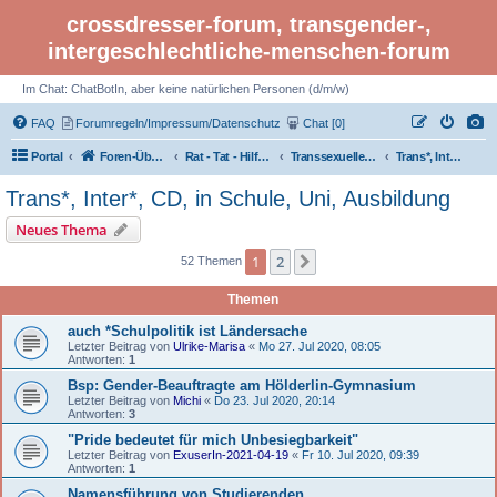
crossdresser-forum, transgender-,
intergeschlechtliche-menschen-forum
Im Chat: ChatBotIn, aber keine natürlichen Personen (d/m/w)
FAQ
Forumregeln/Impressum/Datenschutz
Chat [0]
Portal
Foren-Übersicht
Rat - Tat - Hilfe - LGBTI Rights - Infos
Transsexuelle Menschen: Transsexualität - Transidentität, trans
Trans*, Inter*, CD, in Schule, Uni, Ausbildung
Trans*, Inter*, CD, in Schule, Uni, Ausbildung
Neues Thema
1
2
Nächste
52 Themen
Themen
auch *Schulpolitik ist Ländersache
Letzter Beitrag von
Ulrike-Marisa
«
Mo 27. Jul 2020, 08:05
Antworten:
1
Bsp: Gender-Beauftragte am Hölderlin-Gymnasium
Letzter Beitrag von
Michi
«
Do 23. Jul 2020, 20:14
Antworten:
3
"Pride bedeutet für mich Unbesiegbarkeit"
Letzter Beitrag von
ExuserIn-2021-04-19
«
Fr 10. Jul 2020, 09:39
Antworten:
1
Namensführung von Studierenden