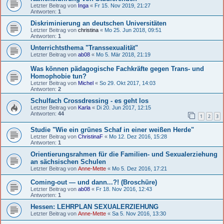
Letzter Beitrag von
Inga
«
Fr 15. Nov 2019, 21:27
Antworten:
1
Diskriminierung an deutschen Universitäten
Letzter Beitrag von
christina
«
Mo 25. Jun 2018, 09:51
Antworten:
1
Unterrichtsthema "Transsexualität"
Letzter Beitrag von
ab08
«
Mo 5. Mär 2018, 21:19
Was können pädagogische Fachkräfte gegen Trans- und
Homophobie tun?
Letzter Beitrag von
Michel
«
So 29. Okt 2017, 14:03
Antworten:
2
Schulfach Crossdressing - es geht los
Letzter Beitrag von
Karla
«
Di 20. Jun 2017, 12:15
Antworten:
44
1
2
3
Studie "Wie ein grünes Schaf in einer weißen Herde"
Letzter Beitrag von
ChristinaF
«
Mo 12. Dez 2016, 15:28
Antworten:
1
Orientierungsrahmen für die Familien- und Sexualerziehung
an sächsischen Schulen
Letzter Beitrag von
Anne-Mette
«
Mo 5. Dez 2016, 17:21
Coming-out — und dann...?! (Broschüre)
Letzter Beitrag von
ab08
«
Fr 18. Nov 2016, 12:43
Antworten:
1
Hessen: LEHRPLAN SEXUALERZIEHUNG
Letzter Beitrag von
Anne-Mette
«
Sa 5. Nov 2016, 13:30