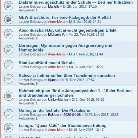
Diskriminierungsschutz in der Schule — Berliner Initiativen
Letzter Beitrag von
Marielle
«
Di 28. Jun 2016, 17:10
Antworten:
1
GEW-Broschüre: Für eine Pädagogik der Vielfalt
Letzter Beitrag von
Anne-Mette
«
Mi 8. Jun 2016, 14:21
Abschlussball-Boykott erreicht gegenteiligen Effekt
Letzter Beitrag von
Michaela P.
«
Mo 22. Feb 2016, 13:28
Antworten:
2
Dormagen: Gymnasium gegen Ausgrenzung und
Homophobie
Letzter Beitrag von
Anne-Mette
«
Mi 17. Feb 2016, 11:44
StadtLandKind macht Schule
Letzter Beitrag von
Anne-Mette
«
Sa 16. Jan 2016, 16:22
Schweiz: Lehrer sollen über Transkinder sprechen
Letzter Beitrag von
lilijana
«
Di 29. Dez 2015, 17:57
Antworten:
5
Rahmenlehrplan für die Jahrgangsstufen 1 - 10 der Berliner
und Brandenburger Schulen
Letzter Beitrag von
Ulrike-Marisa
«
Di 1. Dez 2015, 08:22
Antworten:
1
Outing an der Schule: Die Plakatserie
Letzter Beitrag von
ExUserIn-2026-04-08
«
Di 24. Nov 2015, 13:33
Antworten:
1
Lemgo: "Queer-Café" der Studentenvertretung
Letzter Beitrag von
Anne-Mette
«
Mi 18. Nov 2015, 10:47