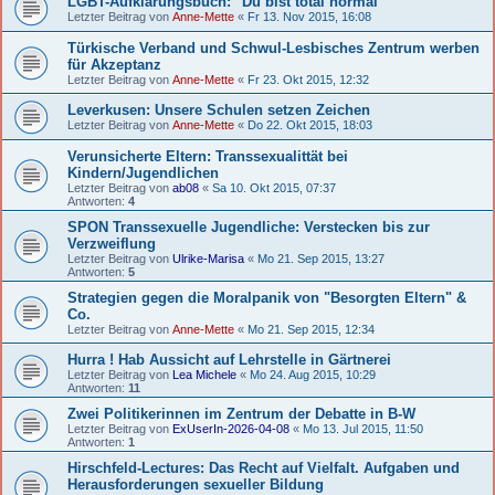
LGBT-Aufklärungsbuch: "Du bist total normal"
Letzter Beitrag von
Anne-Mette
«
Fr 13. Nov 2015, 16:08
Türkische Verband und Schwul-Lesbisches Zentrum werben
für Akzeptanz
Letzter Beitrag von
Anne-Mette
«
Fr 23. Okt 2015, 12:32
Leverkusen: Unsere Schulen setzen Zeichen
Letzter Beitrag von
Anne-Mette
«
Do 22. Okt 2015, 18:03
Verunsicherte Eltern: Transsexualittät bei
Kindern/Jugendlichen
Letzter Beitrag von
ab08
«
Sa 10. Okt 2015, 07:37
Antworten:
4
SPON Transsexuelle Jugendliche: Verstecken bis zur
Verzweiflung
Letzter Beitrag von
Ulrike-Marisa
«
Mo 21. Sep 2015, 13:27
Antworten:
5
Strategien gegen die Moralpanik von "Besorgten Eltern" &
Co.
Letzter Beitrag von
Anne-Mette
«
Mo 21. Sep 2015, 12:34
Hurra ! Hab Aussicht auf Lehrstelle in Gärtnerei
Letzter Beitrag von
Lea Michele
«
Mo 24. Aug 2015, 10:29
Antworten:
11
Zwei Politikerinnen im Zentrum der Debatte in B-W
Letzter Beitrag von
ExUserIn-2026-04-08
«
Mo 13. Jul 2015, 11:50
Antworten:
1
Hirschfeld-Lectures: Das Recht auf Vielfalt. Aufgaben und
Herausforderungen sexueller Bildung