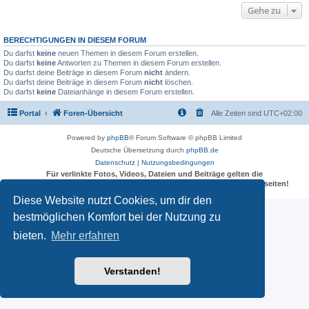
Gehe zu
BERECHTIGUNGEN IN DIESEM FORUM
Du darfst
keine
neuen Themen in diesem Forum erstellen.
Du darfst
keine
Antworten zu Themen in diesem Forum erstellen.
Du darfst deine Beiträge in diesem Forum
nicht
ändern.
Du darfst deine Beiträge in diesem Forum
nicht
löschen.
Du darfst
keine
Dateianhänge in diesem Forum erstellen.
Portal
Foren-Übersicht
Alle Zeiten sind
UTC+02:00
Powered by
phpBB
® Forum Software © phpBB Limited
Deutsche Übersetzung durch
phpBB.de
Datenschutz
|
Nutzungsbedingungen
Für verlinkte Fotos, Videos, Dateien und Beiträge gelten die
Datenschutzbestimmungen und weiteren Regeln der externen Webseiten!
Diese Website nutzt Cookies, um dir den
bestmöglichen Komfort bei der Nutzung zu
bieten.
Mehr erfahren
Verstanden!