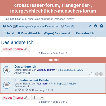
crossdresser-forum, transgender-,
intergeschlechtliche-menschen-forum
Im Chat: ChatBotIn, aber keine natürlichen Personen (d/m/w)
FAQ
Forumregeln/Impressum/Datenschutz
Chat [0]
Portal
Foren-Übersicht
(Eigene) Berichte und Geschichten
Das andere Ich
Das andere Ich
Neues Thema
2 Themen • Seite 1 von 1
Themen
Das andere Ich
Letzter Beitrag von
Whoopy Highfly
«
So 5. Aug 2018, 17:26
Antworten:
33
1
2
3
Ein Indianer mit Brüsten
Letzter Beitrag von
Rosmarin
«
Fr 8. Sep 2017, 01:50
Antworten:
3
Bewertung: 0.01%
Neues Thema
2 Themen • Seite 1 von 1