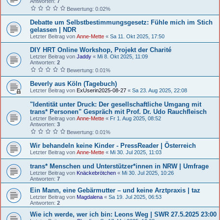
Antworten:
7
Bewertung: 0.02%
Debatte um Selbstbestimmungsgesetz: Fühle mich im Stich
gelassen | NDR
Letzter Beitrag von
Anne-Mette
«
Sa 11. Okt 2025, 17:50
DIY HRT Online Workshop, Projekt der Charité
Letzter Beitrag von
Jaddy
«
Mi 8. Okt 2025, 11:09
Antworten:
2
Bewertung: 0.01%
Beverly aus Köln (Tagebuch)
Letzter Beitrag von
ExUserin2025-08-27
«
Sa 23. Aug 2025, 22:08
"Identität unter Druck: Der gesellschaftliche Umgang mit
trans* Personen" Gespräch mit Prof. Dr. Udo Rauchfleisch
Letzter Beitrag von
Anne-Mette
«
Fr 1. Aug 2025, 08:52
Antworten:
3
Bewertung: 0.01%
Wir behandeln keine Kinder - PressReader | Österreich
Letzter Beitrag von
Anne-Mette
«
Mi 30. Jul 2025, 11:03
trans* Menschen und Unterstützer*innen in NRW | Umfrage
Letzter Beitrag von
Knäckebrötchen
«
Mi 30. Jul 2025, 10:26
Antworten:
7
Ein Mann, eine Gebärmutter – und keine Arztpraxis | taz
Letzter Beitrag von
Magdalena
«
Sa 19. Jul 2025, 06:53
Antworten:
2
Wie ich werde, wer ich bin: Leons Weg | SWR 27.5.2025 23:00