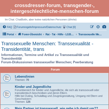
crossdresser-forum, transgender-,
intergeschlechtliche-menschen-forum
Im Chat: ChatBotIn, aber keine natürlichen Personen (d/m/w)
FAQ
Forumregeln/Impressum/Datenschutz
Chat [0]
Portal
Foren-Übersicht
Rat - Tat - Hilfe - LGBTI Rights - Infos
Transsexuelle Menschen: Transsexualität - Transidentität, trans
Transsexuelle Menschen: Transsexualität -
Transidentität, trans
Informationen, Termine und Artikel zu Transsexualität und
Transidentität
Forum-Diskussionen transsexueller Menschen; Peerberatung
Forum
Lebenslinien
Themen:
70
Kinder und Jugendliche
Forumbereich für Kinder und Jugendliche, die sich als transsexuell oder
transidentisch beschreiben und deren Eltern.
Hilfe bei Outing, Schulalltag und Zeugnisgestaltung, Umgang mit Eltern und
Geschwistern
Themen:
126
Mein Partner ist transsexuell, wie gehe ich damit um??