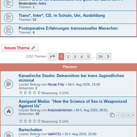
ModeratorIn:
Anke
Themen:
1
Trans*, Inter*, CD, in Schule, Uni, Ausbildung
Themen:
52
Postoperative Erfahrungen transsexueller Menschen
Themen:
8
Neues Thema
Seite 1 von 29
1
2
3
4
5
29
Nächste
1152 Themen
…
Themen
Kanadische Studie: Detransition bei trans Jugendlichen
minimal
Letzter Beitrag von
Nicole Fritz
«
Mi 5. Aug 2026, 15:00
Antworten:
2
Bewertung: 0.03%
Assigend Media: "How the Science of Sex is Weaponized
Against Us"
Letzter Beitrag von
Knäckebrötchen
«
Mi 5. Aug 2026, 08:51
Antworten:
49
1
2
3
4
Bewertung: 0.16%
Bartschatten
Letzter Beitrag von
Val44721
«
Di 4. Aug 2026, 20:00