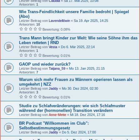
Letzter Beitrag von
Claudia
«
Sa 17. Mai 2025, 10:08
Antworten:
1
Wie Trans-Feindlichkeit unsere Familie bedroht | Spiegel
(Abo)
Letzter Beitrag von
Lavendellöwin
«
Sa 19. Apr 2025, 14:25
Antworten:
10
Bewertung: 0.08%
Trans Mann bringt Kinder zur Welt: Wie seine Söhne ihm das
Leben retteten | RND
Letzter Beitrag von
Vesta
«
Do 6. Mär 2025, 22:14
Antworten:
1
Bewertung: 0.01%
GAOP und wieder zurück?
Letzter Beitrag von
Tatjana_59
«
Mo 13. Jan 2025, 21:15
Antworten:
7
Warum sich mehr Frauen zu Männern operieren lassen als
umgekehrt | NZZ
Letzter Beitrag von
Jaddy
«
Mo 30. Dez 2024, 02:30
Antworten:
3
Bewertung: 0.01%
Studie zu Schlafveränderungen: wie sich Schlafmuster
während der (hormonellen) Transition verändern
Letzter Beitrag von
Anne-Mette
«
Mi 18. Dez 2024, 17:16
BR Podcast "Willkommen im Club":
Selbstbestimmungsgesetz
Letzter Beitrag von
Jaddy
«
Do 5. Dez 2024, 17:00