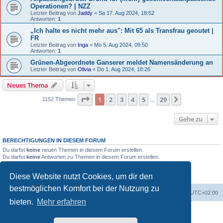
Operationen? | NZZ
Letzter Beitrag von
Jaddy
«
Sa 17. Aug 2024, 18:52
Antworten:
1
„Ich halte es nicht mehr aus": Mit 65 als Transfrau geoutet |
FR
Letzter Beitrag von
Inga
«
Mo 5. Aug 2024, 09:50
Antworten:
1
Grünen-Abgeordnete Ganserer meldet Namensänderung an
Letzter Beitrag von
Olivia
«
Do 1. Aug 2024, 18:26
Neues Thema
Seite 1 von 29
1
2
3
4
5
29
Nächste
1152 Themen
…
Gehe zu
BERECHTIGUNGEN IN DIESEM FORUM
Du darfst
keine
neuen Themen in diesem Forum erstellen.
Du darfst
keine
Antworten zu Themen in diesem Forum erstellen.
Du darfst deine Beiträge in diesem Forum
nicht
ändern.
Du darfst deine Beiträge in diesem Forum
nicht
löschen.
Diese Website nutzt Cookies, um dir den
Du darfst
keine
Dateianhänge in diesem Forum erstellen.
bestmöglichen Komfort bei der Nutzung zu
Portal
Foren-Übersicht
Alle Zeiten sind
UTC+02:00
bieten.
Mehr erfahren
Powered by
phpBB
® Forum Software © phpBB Limited
Deutsche Übersetzung durch
phpBB.de