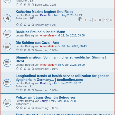
Antworten:
13
Bewertung: 0.2%
Katharina Maxine beginnt ihre Reise
Letzter Beitrag von
Diana.65
«
Mo 3. Aug 2026, 16:19
Antworten:
260
1
15
16
17
18
…
Bewertung: 1.2%
Danielas Freundin ist ein Mann
Letzter Beitrag von
Anne-Mette
«
Mi 22. Jul 2026, 09:08
Die Schöne aus Gaza | Arte
Letzter Beitrag von
Anne-Mette
«
Do 18. Jun 2026, 08:43
Bewertung: 0.03%
Stimmtransition: Von männlicher zu weiblicher Stimme |
BR24
Letzter Beitrag von
Anne-Mette
«
So 7. Jun 2026, 19:09
Bewertung: 0.01%
Longitudinal trends of health service utilization for gender
dysphoria in Germany... | tandfonline.com
Letzter Beitrag von
Beatrixtg
«
Fr 5. Jun 2026, 07:02
Antworten:
2
Bewertung: 0.05%
Polizei wirft trans-Beamtin Betrug vor
Letzter Beitrag von
Jaddy
«
Mi 6. Mai 2026, 21:00
Antworten:
6
Bewertung: 0.03%