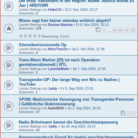
Der erste Transmann in der Region: Mutter Jessica wurde zu
Jan | ARD/SWR
Letzter Beitrag von
HeikeCD
«
Di 3. Dez 2024, 22:17
Antworten:
4
Wieso sagt hier keiner wiendas wirklich abgeht?
Letzter Beitrag von
Desiree Maxima
«
Fr 8. Nov 2024, 16:12
Antworten:
178
1
9
10
11
12
…
Bewertung: 0.01%
Stimmfeminisierende Op
Letzter Beitrag von
MoreThan2m
«
Sa 5. Okt 2024, 21:38
Antworten:
3
Trans-Mann Marlon (25) ist nach Operation
genitalverstümmelt | RTL
Letzter Beitrag von
Lavendellöwin
«
Sa 7. Sep 2024, 12:43
Antworten:
3
Transgender-OP: Der lange Weg von Nils zu Nadine |
YouTube
Letzter Beitrag von
Jaddy
«
Fr 6. Sep 2024, 23:15
Antworten:
1
SPON: Medizinische Versorgung von Transgender-Personen
| Gefährliche Diskriminierung
Letzter Beitrag von
KarinNRW
«
So 1. Sep 2024, 15:23
Antworten:
17
1
2
Nadia Brönimann bereut die Geschlechtsanpassung
Letzter Beitrag von
Jaddy
«
So 18. Aug 2024, 23:14
Antworten:
10
Anpassungsdruck Grund für (mehr) geschlechtsanpassende