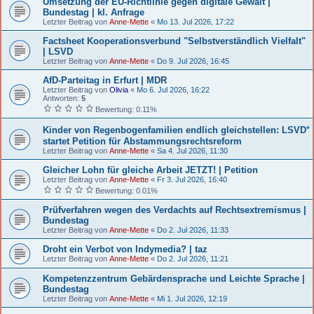
Umsetzung der EU-Richtlinie gegen digitale Gewalt |
Bundestag | kl. Anfrage
Letzter Beitrag von
Anne-Mette
«
Mo 13. Jul 2026, 17:22
Factsheet Kooperationsverbund "Selbstverständlich Vielfalt"
| LSVD
Letzter Beitrag von
Anne-Mette
«
Do 9. Jul 2026, 16:45
AfD-Parteitag in Erfurt | MDR
Letzter Beitrag von
Olivia
«
Mo 6. Jul 2026, 16:22
Antworten:
5
Bewertung: 0.11%
Kinder von Regenbogenfamilien endlich gleichstellen: LSVD⁺
startet Petition für Abstammungsrechtsreform
Letzter Beitrag von
Anne-Mette
«
Sa 4. Jul 2026, 11:30
Gleicher Lohn für gleiche Arbeit JETZT! | Petition
Letzter Beitrag von
Anne-Mette
«
Fr 3. Jul 2026, 16:40
Bewertung: 0.01%
Prüfverfahren wegen des Verdachts auf Rechtsextremismus |
Bundestag
Letzter Beitrag von
Anne-Mette
«
Do 2. Jul 2026, 11:33
Droht ein Verbot von Indymedia? | taz
Letzter Beitrag von
Anne-Mette
«
Do 2. Jul 2026, 11:21
Kompetenzzentrum Gebärdensprache und Leichte Sprache |
Bundestag
Letzter Beitrag von
Anne-Mette
«
Mi 1. Jul 2026, 12:19