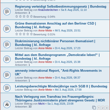
Regierung verteidigt Selbstbestimmungsgesetz | Bundestag
Letzter Beitrag von
Knäckebrötchen
«
Sa 8. Aug 2026, 11:10
Antworten:
3
Bewertung: 0.04%
Grüne thematisieren Anschlag auf den Berliner CSD |
Bundestag | kl. Anfrage
Letzter Beitrag von
Anne-Mette
«
Mi 5. Aug 2026, 15:51
Bewertung: 0.01%
Diskriminierung nichtbinärer Personen thematisiert |
Bundestag | kl. Anfrage
Letzter Beitrag von
Anne-Mette
«
Di 4. Aug 2026, 17:23
Mittel aus dem Bundesprogramm „Demokratie leben!“ |
Bundestag | kl. Anfrage
Letzter Beitrag von
Anne-Mette
«
Di 4. Aug 2026, 15:38
Antworten:
1
amnesty international Report, "Anti-Rights Movements in
UK"
Letzter Beitrag von
Anne-Mette
«
Di 4. Aug 2026, 08:37
Antworten:
1
Leistungsberechtigte Minderjährige nach SGB II | Bundestag
Letzter Beitrag von
Anne-Mette
«
Mo 3. Aug 2026, 17:58
Nach Verlegung von Transfrau ins Frauengefängnis:
Thüringens Justizministerin plant strengeres Gesetz | MDR
Letzter Beitrag von
Michi
«
Sa 1. Aug 2026, 23:08
Antworten:
33
1
2
3