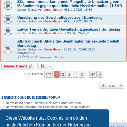
225. Innenministerkonferenz: Mangelhafte Umsetzung von
Maßnahmen gegen queerfeindliche Hasskriminalität | LSVD
Letzter Beitrag von
Anne-Mette
«
Mi 1. Jul 2026, 10:54
Umsetzung des Gewalthilfegesetzes | Bundestag
Letzter Beitrag von
Anne-Mette
«
Mi 1. Jul 2026, 08:53
Entwurf eines Digitalen Gewaltschutzgesetzes | Bundestag
Letzter Beitrag von
Anne-Mette
«
Di 30. Jun 2026, 11:55
AfD fragt nach Bilanz der Beauftragten für sexuelle Vielfalt |
Bundestag
Letzter Beitrag von
Anne-Mette
«
Sa 27. Jun 2026, 08:36
Antworten:
3
Bewertung: 0.01%
Neues Thema
Seite 1 von 47
1
2
3
4
5
47
Nächste
1859 Themen
…
Gehe zu
BERECHTIGUNGEN IN DIESEM FORUM
Du darfst
keine
neuen Themen in diesem Forum erstellen.
Du darfst
keine
Antworten zu Themen in diesem Forum erstellen.
Du darfst deine Beiträge in diesem Forum
nicht
ändern.
Du darfst deine Beiträge in diesem Forum
nicht
löschen.
Diese Website nutzt Cookies, um dir den
Du darfst
keine
Dateianhänge in diesem Forum erstellen.
bestmöglichen Komfort bei der Nutzung zu