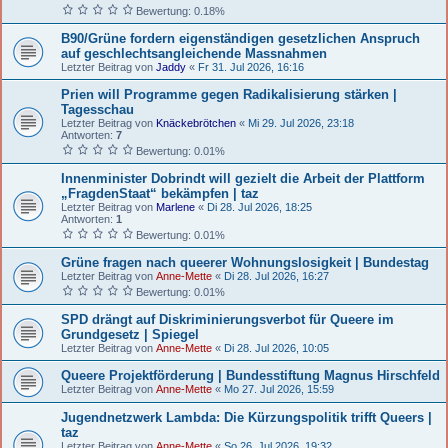
Bewertung: 0.18%
B90/Grüne fordern eigenständigen gesetzlichen Anspruch
auf geschlechtsangleichende Massnahmen
Letzter Beitrag von
Jaddy
«
Fr 31. Jul 2026, 16:16
Prien will Programme gegen Radikalisierung stärken |
Tagesschau
Letzter Beitrag von
Knäckebrötchen
«
Mi 29. Jul 2026, 23:18
Antworten:
7
Bewertung: 0.01%
Innenminister Dobrindt will gezielt die Arbeit der Plattform
„FragdenStaat“ bekämpfen | taz
Letzter Beitrag von
Marlene
«
Di 28. Jul 2026, 18:25
Antworten:
1
Bewertung: 0.01%
Grüne fragen nach queerer Wohnungslosigkeit | Bundestag
Letzter Beitrag von
Anne-Mette
«
Di 28. Jul 2026, 16:27
Bewertung: 0.01%
SPD drängt auf Diskriminierungsverbot für Queere im
Grundgesetz | Spiegel
Letzter Beitrag von
Anne-Mette
«
Di 28. Jul 2026, 10:05
Queere Projektförderung | Bundesstiftung Magnus Hirschfeld
Letzter Beitrag von
Anne-Mette
«
Mo 27. Jul 2026, 15:59
Jugendnetzwerk Lambda: Die Kürzungspolitik trifft Queers |
taz
Letzter Beitrag von
Anne-Mette
«
So 26. Jul 2026, 19:32