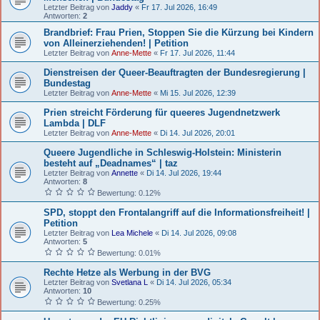
Letzter Beitrag von
Jaddy
«
Fr 17. Jul 2026, 16:49
Antworten:
2
Brandbrief: Frau Prien, Stoppen Sie die Kürzung bei Kindern
von Alleinerziehenden! | Petition
Letzter Beitrag von
Anne-Mette
«
Fr 17. Jul 2026, 11:44
Dienstreisen der Queer-Beauftragten der Bundesregierung |
Bundestag
Letzter Beitrag von
Anne-Mette
«
Mi 15. Jul 2026, 12:39
Prien streicht Förderung für queeres Jugendnetzwerk
Lambda | DLF
Letzter Beitrag von
Anne-Mette
«
Di 14. Jul 2026, 20:01
Queere Jugendliche in Schleswig-Holstein: Ministerin
besteht auf „Deadnames“ | taz
Letzter Beitrag von
Annette
«
Di 14. Jul 2026, 19:44
Antworten:
8
Bewertung: 0.12%
SPD, stoppt den Frontalangriff auf die Informationsfreiheit! |
Petition
Letzter Beitrag von
Lea Michele
«
Di 14. Jul 2026, 09:08
Antworten:
5
Bewertung: 0.01%
Rechte Hetze als Werbung in der BVG
Letzter Beitrag von
Svetlana L
«
Di 14. Jul 2026, 05:34
Antworten:
10
Bewertung: 0.25%