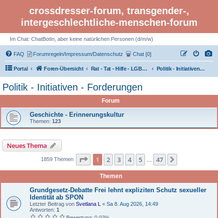
crossdresser-forum, transgender-,
intergeschlechtliche-menschen-forum
Im Chat: ChatBotIn, aber keine natürlichen Personen (d/m/w)
FAQ
Forumregeln/Impressum/Datenschutz
Chat [0]
Portal
Foren-Übersicht
Rat - Tat - Hilfe - LGBTI Rights - Infos
Politik - Initiativen - Forderungen
Politik - Initiativen - Forderungen
Forum
Geschichte - Erinnerungskultur
Themen:
123
Neues Thema
Seite 1 von 47
1
2
3
4
5
47
Nächste
1859 Themen
…
Themen
Grundgesetz-Debatte Frei lehnt expliziten Schutz sexueller
Identität ab SPON
Letzter Beitrag von
Svetlana L
«
Sa 8. Aug 2026, 14:49
Antworten:
1
Bewertung: 0.02%