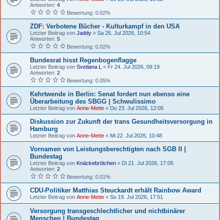
Antworten:
4
Bewertung: 0.02%
ZDF: Verbotene Bücher - Kulturkampf in den USA
Letzter Beitrag von
Jaddy
«
Sa 25. Jul 2026, 10:54
Antworten:
5
Bewertung: 0.02%
Bundesrat hisst Regenbogenflagge
Letzter Beitrag von
Svetlana L
«
Fr 24. Jul 2026, 09:19
Antworten:
2
Bewertung: 0.05%
Kehrtwende in Berlin: Senat fordert nun ebenso eine
Überarbeitung des SBGG | Schwulissimo
Letzter Beitrag von
Anne-Mette
«
Do 23. Jul 2026, 12:05
Diskussion zur Zukunft der trans Gesundheitsversorgung in
Hamburg
Letzter Beitrag von
Anne-Mette
«
Mi 22. Jul 2026, 10:48
Vornamen von Leistungsberechtigten nach SGB II |
Bundestag
Letzter Beitrag von
Knäckebrötchen
«
Di 21. Jul 2026, 17:05
Antworten:
2
Bewertung: 0.01%
CDU-Politiker Matthias Steuckardt erhält Rainbow Award
Letzter Beitrag von
Anne-Mette
«
So 19. Jul 2026, 17:51
Versorgung transgeschlechtlicher und nichtbinärer
Menschen | Bundestag