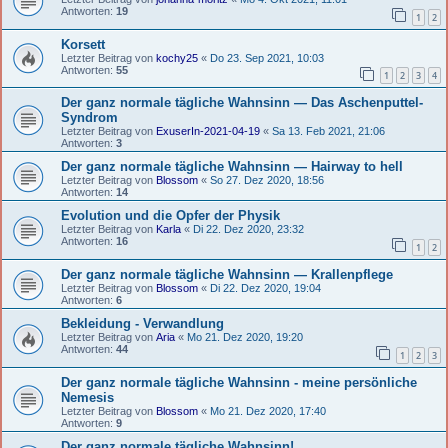
Antworten:
19
1
2
Korsett
Letzter Beitrag von
kochy25
«
Do 23. Sep 2021, 10:03
Antworten:
55
1
2
3
4
Der ganz normale tägliche Wahnsinn — Das Aschenputtel-
Syndrom
Letzter Beitrag von
ExuserIn-2021-04-19
«
Sa 13. Feb 2021, 21:06
Antworten:
3
Der ganz normale tägliche Wahnsinn — Hairway to hell
Letzter Beitrag von
Blossom
«
So 27. Dez 2020, 18:56
Antworten:
14
Evolution und die Opfer der Physik
Letzter Beitrag von
Karla
«
Di 22. Dez 2020, 23:32
Antworten:
16
1
2
Der ganz normale tägliche Wahnsinn — Krallenpflege
Letzter Beitrag von
Blossom
«
Di 22. Dez 2020, 19:04
Antworten:
6
Bekleidung - Verwandlung
Letzter Beitrag von
Aria
«
Mo 21. Dez 2020, 19:20
Antworten:
44
1
2
3
Der ganz normale tägliche Wahnsinn - meine persönliche
Nemesis
Letzter Beitrag von
Blossom
«
Mo 21. Dez 2020, 17:40
Antworten:
9
Der ganz normale tägliche Wahnsinn!