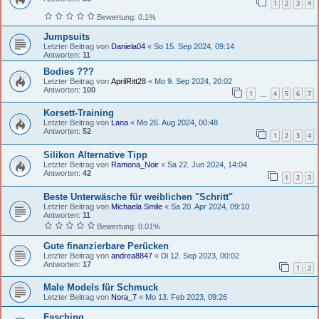
1
2
3
4
Bewertung: 0.1%
Jumpsuits
Letzter Beitrag von
Daniela04
«
So 15. Sep 2024, 09:14
Antworten:
11
Bodies ???
Letzter Beitrag von
AprilRitt28
«
Mo 9. Sep 2024, 20:02
Antworten:
100
1
4
5
6
7
…
Korsett-Training
Letzter Beitrag von
Lana
«
Mo 26. Aug 2024, 00:48
Antworten:
52
1
2
3
4
Silikon Alternative Tipp
Letzter Beitrag von
Ramona_Noir
«
Sa 22. Jun 2024, 14:04
Antworten:
42
1
2
3
Beste Unterwäsche für weiblichen "Schritt"
Letzter Beitrag von
Michaela Smile
«
Sa 20. Apr 2024, 09:10
Antworten:
11
Bewertung: 0.01%
Gute finanzierbare Perücken
Letzter Beitrag von
andrea8847
«
Di 12. Sep 2023, 00:02
Antworten:
17
1
2
Male Models für Schmuck
Letzter Beitrag von
Nora_7
«
Mo 13. Feb 2023, 09:26
Fasching