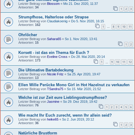
Letzter Beitrag von
Blossom
«
Mo 21. Dez 2020, 11:37
Antworten:
34
1
2
3
Strumpfhose, Halterlose oder Strapse
Letzter Beitrag von
Claudiakoenig
«
Do 5. Nov 2020, 16:15
Antworten:
162
1
8
9
10
11
…
Ohrlöcher
Letzter Beitrag von
Sahara65
«
So 1. Nov 2020, 13:41
Antworten:
15
1
2
Korsett - ist das ein Thema für Euch ?
Letzter Beitrag von
Eveline Cross
«
Do 28. Mai 2020, 20:14
Antworten:
173
1
9
10
11
12
…
Die Ultimative Bartabdeckung
Letzter Beitrag von
Nicole Fritz
«
Sa 25. Apr 2020, 19:47
Antworten:
13
Ellen Wille Perücke Mono Girl in Hot Hazelnut zu verkaufen
Letzter Beitrag von
TSandra75
«
So 15. Mär 2020, 21:52
Welche ist zur Zeit eure Lieblingsstrumpfhose?
Letzter Beitrag von
Jasmine
«
So 29. Dez 2019, 19:42
Antworten:
76
1
2
3
4
5
6
Wie macht Ihr Euch zurecht, wenn Ihr allein seid?
Letzter Beitrag von
heike65
«
So 2. Jun 2019, 20:12
Antworten:
36
1
2
3
Natürliche Brustform