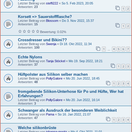
Letzter Beitrag von
steffi222
«
So 5. Feb 2023, 20:05
Antworten:
23
1
2
Korsett => Sauerstoffflasche?
Letzter Beitrag von
Blossom
«
Do 3. Nov 2022, 15:37
Antworten:
15
1
2
Bewertung: 0.02%
Crossdresser und Bikini??
Letzter Beitrag von
Swenja
«
Di 18. Okt 2022, 11:34
Antworten:
100
1
4
5
6
7
…
Echte Nylons
Letzter Beitrag von
Tanja Stöckel
«
Mo 19. Sep 2022, 18:21
Antworten:
37
1
2
3
Hüftpolster aus Silikon selber machen
Letzter Beitrag von
PollyGalore
«
Mo 20. Jun 2022, 18:45
Antworten:
48
1
2
3
4
fromgebende Silikon-Unterhose für Po und Hüfte, Wer hat
Erfahrungen?
Letzter Beitrag von
PollyGalore
«
Mo 20. Jun 2022, 16:14
Antworten:
3
Schwanger als Ausdruck der besonderen Weiblichkeit
Letzter Beitrag von
Pama
«
So 16. Jan 2022, 21:07
Antworten:
47
1
2
3
4
Welche silikonbrüste
Letzter Beitrag von
johanna-moritz
«
Mo 4. Okt 2021, 11:01