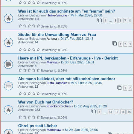
Bewertung: 0.09%
Was ist für euch das schönste am "en femme" sein?
Letzter Beitrag von
Heike-Simone
«
Mi 4. Mär 2026, 22:00
Antworten:
111
1
5
6
7
8
…
Bewertung: 0.25%
Studio für die Umwandlung Mann zu Frau
Letzter Beitrag von
Athena
«
Di 17. Feb 2026, 13:43
Antworten:
44
1
2
3
Bewertung: 0.37%
Haare mit IPL berkämpfen - Erfahrungs - live - Bericht
Letzter Beitrag von
Martina
«
Di 30. Dez 2025, 16:01
Antworten:
8
Bewertung: 0.03%
Als mann bekleidet, aber mit silikonbrüsten outdoor
Letzter Beitrag von
Jutta Rambler
«
Mi 8. Okt 2025, 04:36
Antworten:
22
1
2
Bewertung: 0.09%
Wer von Euch hat Ohrlöcher?
Letzter Beitrag von
Knäckebrötchen
«
Di 12. Aug 2025, 15:29
Antworten:
233
1
13
14
15
16
…
Bewertung: 0.09%
Ohrclips statt Löcher
Letzter Beitrag von
Manuelaw
«
Mi 29. Jan 2025, 23:56
Antworten:
59