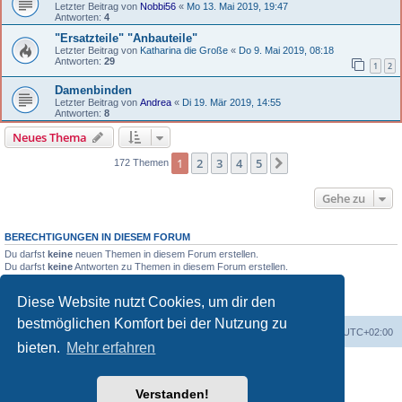
Letzter Beitrag von
Nobbi56
«
Mo 13. Mai 2019, 19:47
Antworten:
4
"Ersatzteile" "Anbauteile"
Letzter Beitrag von
Katharina die Große
«
Do 9. Mai 2019, 08:18
Antworten:
29
1
2
Damenbinden
Letzter Beitrag von
Andrea
«
Di 19. Mär 2019, 14:55
Antworten:
8
Neues Thema
1
2
3
4
5
Nächste
172 Themen
Gehe zu
BERECHTIGUNGEN IN DIESEM FORUM
Du darfst
keine
neuen Themen in diesem Forum erstellen.
Du darfst
keine
Antworten zu Themen in diesem Forum erstellen.
Du darfst deine Beiträge in diesem Forum
nicht
ändern.
Du darfst deine Beiträge in diesem Forum
nicht
löschen.
Diese Website nutzt Cookies, um dir den
Du darfst
keine
Dateianhänge in diesem Forum erstellen.
bestmöglichen Komfort bei der Nutzung zu
Portal
Foren-Übersicht
Alle Zeiten sind
UTC+02:00
bieten.
Mehr erfahren
Powered by
phpBB
® Forum Software © phpBB Limited
Deutsche Übersetzung durch
phpBB.de
Verstanden!
Datenschutz
|
Nutzungsbedingungen