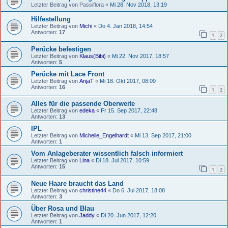
Letzter Beitrag von
Passiflora
«
Mi 28. Nov 2018, 13:19
Hilfestellung
Letzter Beitrag von
Michi
«
Do 4. Jan 2018, 14:54
Antworten:
17
1
2
Perücke befestigen
Letzter Beitrag von
Klaus(Bibi)
«
Mi 22. Nov 2017, 18:57
Antworten:
5
Perücke mit Lace Front
Letzter Beitrag von
AnjaT
«
Mi 18. Okt 2017, 08:09
Antworten:
16
1
2
Alles für die passende Oberweite
Letzter Beitrag von
edeka
«
Fr 15. Sep 2017, 22:48
Antworten:
13
IPL
Letzter Beitrag von
Michelle_Engelhardt
«
Mi 13. Sep 2017, 21:00
Antworten:
1
Vom Anlageberater wissentlich falsch informiert
Letzter Beitrag von
Lina
«
Di 18. Jul 2017, 10:59
Antworten:
15
1
2
Neue Haare braucht das Land
Letzter Beitrag von
christine44
«
Do 6. Jul 2017, 18:08
Antworten:
3
Über Rosa und Blau
Letzter Beitrag von
Jaddy
«
Di 20. Jun 2017, 12:20
Antworten:
1