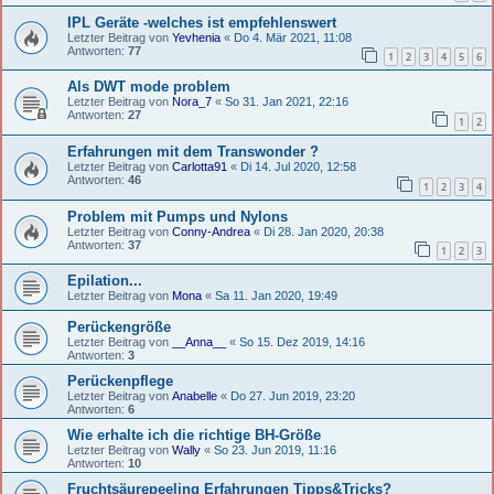
IPL Geräte -welches ist empfehlenswert
Letzter Beitrag von
Yevhenia
«
Do 4. Mär 2021, 11:08
Antworten:
77
1
2
3
4
5
6
Als DWT mode problem
Letzter Beitrag von
Nora_7
«
So 31. Jan 2021, 22:16
Antworten:
27
1
2
Erfahrungen mit dem Transwonder ?
Letzter Beitrag von
Carlotta91
«
Di 14. Jul 2020, 12:58
Antworten:
46
1
2
3
4
Problem mit Pumps und Nylons
Letzter Beitrag von
Conny-Andrea
«
Di 28. Jan 2020, 20:38
Antworten:
37
1
2
3
Epilation...
Letzter Beitrag von
Mona
«
Sa 11. Jan 2020, 19:49
Perückengröße
Letzter Beitrag von
__Anna__
«
So 15. Dez 2019, 14:16
Antworten:
3
Perückenpflege
Letzter Beitrag von
Anabelle
«
Do 27. Jun 2019, 23:20
Antworten:
6
Wie erhalte ich die richtige BH-Größe
Letzter Beitrag von
Wally
«
So 23. Jun 2019, 11:16
Antworten:
10
Fruchtsäurepeeling Erfahrungen Tipps&Tricks?