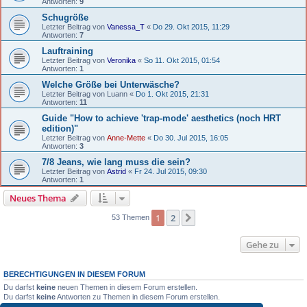
Antworten:
9
Schugröße
Letzter Beitrag von
Vanessa_T
«
Do 29. Okt 2015, 11:29
Antworten:
7
Lauftraining
Letzter Beitrag von
Veronika
«
So 11. Okt 2015, 01:54
Antworten:
1
Welche Größe bei Unterwäsche?
Letzter Beitrag von
Luann
«
Do 1. Okt 2015, 21:31
Antworten:
11
Guide "How to achieve 'trap-mode' aesthetics (noch HRT
edition)"
Letzter Beitrag von
Anne-Mette
«
Do 30. Jul 2015, 16:05
Antworten:
3
7/8 Jeans, wie lang muss die sein?
Letzter Beitrag von
Astrid
«
Fr 24. Jul 2015, 09:30
Antworten:
1
Neues Thema
1
2
Nächste
53 Themen
Gehe zu
BERECHTIGUNGEN IN DIESEM FORUM
Du darfst
keine
neuen Themen in diesem Forum erstellen.
Du darfst
keine
Antworten zu Themen in diesem Forum erstellen.
Du darfst deine Beiträge in diesem Forum
nicht
ändern.