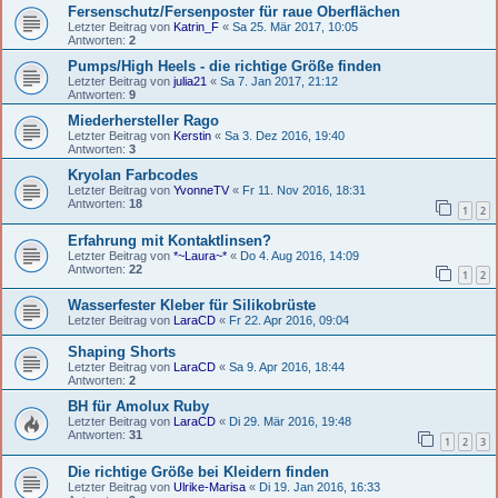
Fersenschutz/Fersenposter für raue Oberflächen
Letzter Beitrag von
Katrin_F
«
Sa 25. Mär 2017, 10:05
Antworten:
2
Pumps/High Heels - die richtige Größe finden
Letzter Beitrag von
julia21
«
Sa 7. Jan 2017, 21:12
Antworten:
9
Miederhersteller Rago
Letzter Beitrag von
Kerstin
«
Sa 3. Dez 2016, 19:40
Antworten:
3
Kryolan Farbcodes
Letzter Beitrag von
YvonneTV
«
Fr 11. Nov 2016, 18:31
Antworten:
18
1
2
Erfahrung mit Kontaktlinsen?
Letzter Beitrag von
*~Laura~*
«
Do 4. Aug 2016, 14:09
Antworten:
22
1
2
Wasserfester Kleber für Silikobrüste
Letzter Beitrag von
LaraCD
«
Fr 22. Apr 2016, 09:04
Shaping Shorts
Letzter Beitrag von
LaraCD
«
Sa 9. Apr 2016, 18:44
Antworten:
2
BH für Amolux Ruby
Letzter Beitrag von
LaraCD
«
Di 29. Mär 2016, 19:48
Antworten:
31
1
2
3
Die richtige Größe bei Kleidern finden
Letzter Beitrag von
Ulrike-Marisa
«
Di 19. Jan 2016, 16:33