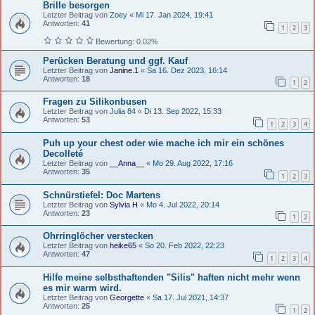
Brille besorgen
Letzter Beitrag von
Zoey
«
Mi 17. Jan 2024, 19:41
Antworten:
41
1
2
3
Bewertung: 0.02%
Perücken Beratung und ggf. Kauf
Letzter Beitrag von
Janine.1
«
Sa 16. Dez 2023, 16:14
Antworten:
18
1
2
Fragen zu Silikonbusen
Letzter Beitrag von
Julia 84
«
Di 13. Sep 2022, 15:33
Antworten:
53
1
2
3
4
Puh up your chest oder wie mache ich mir ein schönes
Decolleté
Letzter Beitrag von
__Anna__
«
Mo 29. Aug 2022, 17:16
Antworten:
35
1
2
3
Schnürstiefel: Doc Martens
Letzter Beitrag von
Sylvia H
«
Mo 4. Jul 2022, 20:14
Antworten:
23
1
2
Ohrringlöcher verstecken
Letzter Beitrag von
heike65
«
So 20. Feb 2022, 22:23
Antworten:
47
1
2
3
4
Hilfe meine selbsthaftenden "Silis" haften nicht mehr wenn
es mir warm wird.
Letzter Beitrag von
Georgette
«
Sa 17. Jul 2021, 14:37
Antworten:
25
1
2