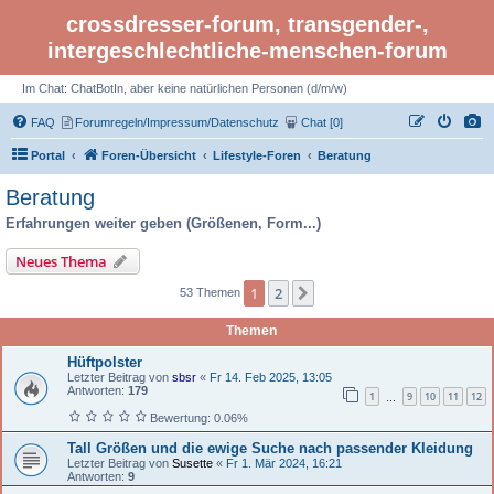
crossdresser-forum, transgender-,
intergeschlechtliche-menschen-forum
Im Chat: ChatBotIn, aber keine natürlichen Personen (d/m/w)
FAQ
Forumregeln/Impressum/Datenschutz
Chat [0]
Portal
Foren-Übersicht
Lifestyle-Foren
Beratung
Beratung
Erfahrungen weiter geben (Größenen, Form...)
Neues Thema
1
2
Nächste
53 Themen
Themen
Hüftpolster
Letzter Beitrag von
sbsr
«
Fr 14. Feb 2025, 13:05
Antworten:
179
1
9
10
11
12
…
Bewertung: 0.06%
Tall Größen und die ewige Suche nach passender Kleidung
Letzter Beitrag von
Susette
«
Fr 1. Mär 2024, 16:21
Antworten:
9