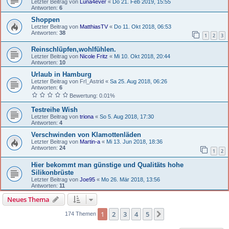
Letzter Beitrag von
Luna4ever
«
Do 21. Feb 2019, 15:55
Antworten:
6
Shoppen
Letzter Beitrag von
MatthiasTV
«
Do 11. Okt 2018, 06:53
Antworten:
38
1
2
3
Reinschlüpfen,wohlfühlen.
Letzter Beitrag von
Nicole Fritz
«
Mi 10. Okt 2018, 20:44
Antworten:
10
Urlaub in Hamburg
Letzter Beitrag von
Frl_Astrid
«
Sa 25. Aug 2018, 06:26
Antworten:
6
Bewertung: 0.01%
Testreihe Wish
Letzter Beitrag von
triona
«
So 5. Aug 2018, 17:30
Antworten:
4
Verschwinden von Klamottenläden
Letzter Beitrag von
Martin-a
«
Mi 13. Jun 2018, 18:36
Antworten:
24
1
2
Hier bekommt man günstige und Qualitäts hohe
Silikonbrüste
Letzter Beitrag von
Joe95
«
Mo 26. Mär 2018, 13:56
Antworten:
11
Neues Thema
1
2
3
4
5
Nächste
174 Themen