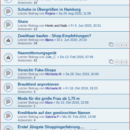
Antworten:
10
Schuhe in Übergrößen in Hamburg
Letzter Beitrag von
Regina
«
Sa 29. Aug 2020, 11:08
Shein
Letzter Beitrag von
Heels and Nails
«
Fr 5. Jun 2020, 20:31
Antworten:
12
Zweithaar kaufen - Shop-Empfehlungen?
Letzter Beitrag von
lilijana
«
Di 2. Jun 2020, 20:10
Antworten:
34
1
2
3
Haarentfernungsgerät
Letzter Beitrag von
Julie_C.
«
Do 13. Feb 2020, 07:49
Antworten:
41
1
2
3
Vorsicht: Fake-Shops
Letzter Beitrag von
Michaela M.
«
Sa 28. Dez 2019, 20:09
Antworten:
2
Brautkleid anprobieren
Letzter Beitrag von
Michaela M.
«
Fr 18. Okt 2019, 18:23
Antworten:
3
Mode für die große Frau ab 1,75 m
Letzter Beitrag von
Mara
«
So 13. Okt 2019, 22:08
Antworten:
1
Kreditkarte auf den gewünschten Namen
Letzter Beitrag von
Sabrina.P
«
Mo 25. Feb 2019, 14:58
Antworten:
4
Erste/ Jüngste Shoppingerfahrung....