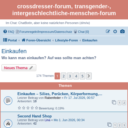
crossdresser-forum, transgender-,
intergeschlechtliche-menschen-forum
Im Chat: ChatBotIn, aber keine natürlichen Personen (d/m/w)
FAQ
Forumregeln/Impressum/Datenschutz
Chat [0]
Portal
Foren-Übersicht
Lifestyle-Foren
Einkaufen
Einkaufen
Wo kann man einkaufen? Auf was sollte man achten?
Neues Thema
1
2
3
4
5
Nächste
174 Themen
Themen
Einkaufen – Silies, Perücken, Körperformung,...
Letzter Beitrag von
Rabenfeder
«
Fr 17. Jul 2026, 00:57
Antworten:
18
1
2
Bewertung: 0.19%
Second Hand Shop
Letzter Beitrag von
Lina
«
Mo 1. Jun 2026, 00:34
Antworten:
42
1
2
3