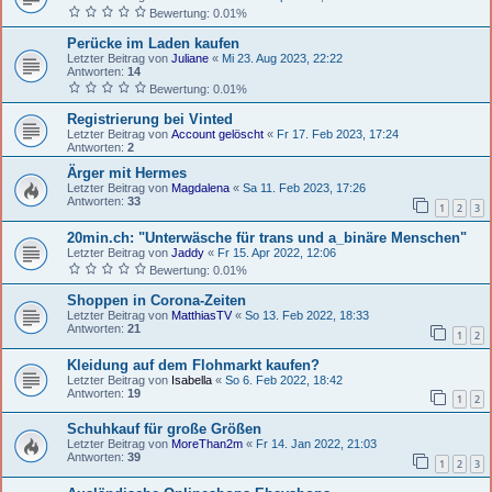
Bewertung: 0.01%
Perücke im Laden kaufen
Letzter Beitrag von
Juliane
«
Mi 23. Aug 2023, 22:22
Antworten:
14
Bewertung: 0.01%
Registrierung bei Vinted
Letzter Beitrag von
Account gelöscht
«
Fr 17. Feb 2023, 17:24
Antworten:
2
Ärger mit Hermes
Letzter Beitrag von
Magdalena
«
Sa 11. Feb 2023, 17:26
Antworten:
33
1
2
3
20min.ch: "Unterwäsche für trans und a_binäre Menschen"
Letzter Beitrag von
Jaddy
«
Fr 15. Apr 2022, 12:06
Bewertung: 0.01%
Shoppen in Corona-Zeiten
Letzter Beitrag von
MatthiasTV
«
So 13. Feb 2022, 18:33
Antworten:
21
1
2
Kleidung auf dem Flohmarkt kaufen?
Letzter Beitrag von
Isabella
«
So 6. Feb 2022, 18:42
Antworten:
19
1
2
Schuhkauf für große Größen
Letzter Beitrag von
MoreThan2m
«
Fr 14. Jan 2022, 21:03
Antworten:
39
1
2
3