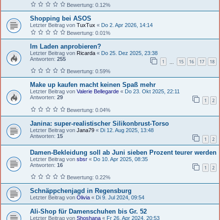
Bewertung: 0.12%
Shopping bei ASOS
Letzter Beitrag von
TuxTux
«
Do 2. Apr 2026, 14:14
Bewertung: 0.01%
Im Laden anprobieren?
Letzter Beitrag von
Ricarda
«
Do 25. Dez 2025, 23:38
Antworten:
255
1
15
16
17
18
…
Bewertung: 0.59%
Make up kaufen macht keinen Spaß mehr
Letzter Beitrag von
Valerie Bellegarde
«
Do 23. Okt 2025, 22:11
Antworten:
29
1
2
Bewertung: 0.04%
Janina: super-realistischer Silikonbrust-Torso
Letzter Beitrag von
Jana79
«
Di 12. Aug 2025, 13:48
Antworten:
15
1
2
Damen-Bekleidung soll ab Juni sieben Prozent teurer werden
Letzter Beitrag von
sbsr
«
Do 10. Apr 2025, 08:35
Antworten:
16
1
2
Bewertung: 0.22%
Schnäppchenjagd in Regensburg
Letzter Beitrag von
Olivia
«
Di 9. Jul 2024, 09:54
Ali-Shop für Damenschuhen bis Gr. 52
Letzter Beitrag von
Shoshana
«
Fr 26. Apr 2024, 20:53