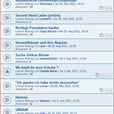
Ausländische Onlineshops,Ebayshops
Letzter Beitrag von
Shoshana
«
Sa 18. Dez 2021, 18:37
Antworten:
16
1
2
Second Hand Laden (online)
Letzter Beitrag von
Lorelai74
«
Do 28. Okt 2021, 11:52
Antworten:
4
Richtige Foundation kaufen
Letzter Beitrag von
Tanja Stöckel
«
Mo 23. Aug 2021, 19:18
Antworten:
19
1
2
Versandhäuser und ihre Akquise
Letzter Beitrag von
Lina
«
Mi 18. Aug 2021, 22:33
Antworten:
2
Suche Silikon Brüste
Letzter Beitrag von
elasweet2010
«
Mi 4. Aug 2021, 13:50
Antworten:
6
Wo kauft ihr eure Schuhe ?
Letzter Beitrag von
Claudia-Maria
«
Sa 3. Apr 2021, 12:41
Antworten:
34
1
2
3
"Ich glaube ich habe nichts anzuziehen"
Letzter Beitrag von
Leona
«
Sa 20. Mär 2021, 11:55
Antworten:
20
1
2
Hermes
Letzter Beitrag von
Stefanie
«
So 3. Jan 2021, 11:55
Antworten:
11
URHAIR
Letzter Beitrag von
Geli
«
So 20. Dez 2020, 20:13