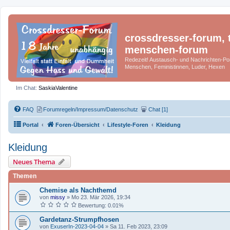
crossdresser-forum, t
menschen-forum
Redezeit! Austausch- und Nachrichten-Por
Menschen, Feministinnen, Luder, Hexen
Im Chat:
SaskiaValentine
FAQ
Forumregeln/Impressum/Datenschutz
Chat [1]
Portal
Foren-Übersicht
Lifestyle-Foren
Kleidung
Kleidung
Neues Thema
Themen
Chemise als Nachthemd
von
missy
»
Mo 23. Mär 2026, 19:34
Bewertung: 0.01%
Gardetanz-Strumpfhosen
von
ExuserIn-2023-04-04
»
Sa 11. Feb 2023, 23:09