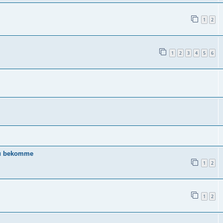
1
2
1
2
3
4
5
6
 zu bekomme
1
2
1
2