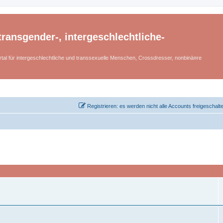
ransgender-, intergeschlechtliche-
tal für intergeschlechtliche und transsexuelle Menschen, Crossdresser, nonbinä¤re
Registrieren: es werden nicht alle Accounts freigeschalt