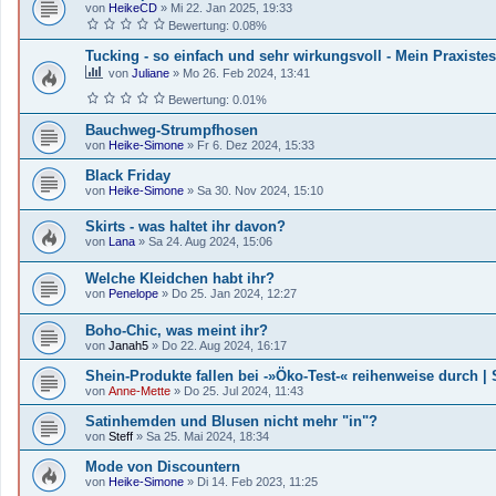
von
HeikeCD
»
Mi 22. Jan 2025, 19:33
Bewertung: 0.08%
Tucking - so einfach und sehr wirkungsvoll - Mein Praxist
von
Juliane
»
Mo 26. Feb 2024, 13:41
Bewertung: 0.01%
Bauchweg-Strumpfhosen
von
Heike-Simone
»
Fr 6. Dez 2024, 15:33
Black Friday
von
Heike-Simone
»
Sa 30. Nov 2024, 15:10
Skirts - was haltet ihr davon?
von
Lana
»
Sa 24. Aug 2024, 15:06
Welche Kleidchen habt ihr?
von
Penelope
»
Do 25. Jan 2024, 12:27
Boho-Chic, was meint ihr?
von
Janah5
»
Do 22. Aug 2024, 16:17
Shein-Produkte fallen bei -»Öko-Test-« reihenweise durch | 
von
Anne-Mette
»
Do 25. Jul 2024, 11:43
Satinhemden und Blusen nicht mehr "in"?
von
Steff
»
Sa 25. Mai 2024, 18:34
Mode von Discountern
von
Heike-Simone
»
Di 14. Feb 2023, 11:25