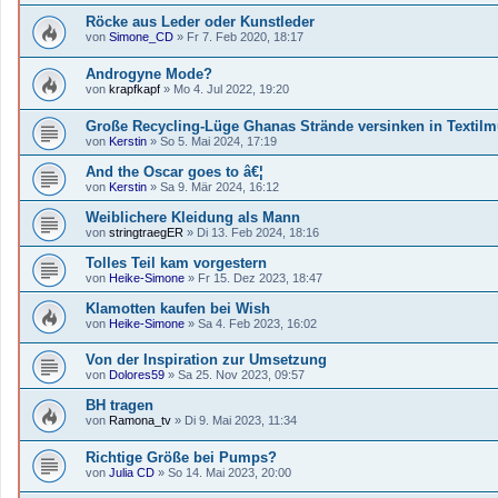
Röcke aus Leder oder Kunstleder
von
Simone_CD
»
Fr 7. Feb 2020, 18:17
Androgyne Mode?
von
krapfkapf
»
Mo 4. Jul 2022, 19:20
Große Recycling-Lüge Ghanas Strände versinken in Textilm
von
Kerstin
»
So 5. Mai 2024, 17:19
And the Oscar goes to â€¦
von
Kerstin
»
Sa 9. Mär 2024, 16:12
Weiblichere Kleidung als Mann
von
stringtraegER
»
Di 13. Feb 2024, 18:16
Tolles Teil kam vorgestern
von
Heike-Simone
»
Fr 15. Dez 2023, 18:47
Klamotten kaufen bei Wish
von
Heike-Simone
»
Sa 4. Feb 2023, 16:02
Von der Inspiration zur Umsetzung
von
Dolores59
»
Sa 25. Nov 2023, 09:57
BH tragen
von
Ramona_tv
»
Di 9. Mai 2023, 11:34
Richtige Größe bei Pumps?
von
Julia CD
»
So 14. Mai 2023, 20:00