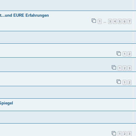
est...und EURE Erfahrungen
1
3
4
5
6
7
…
1
2
1
2
3
1
2
Spiegel
1
2
3