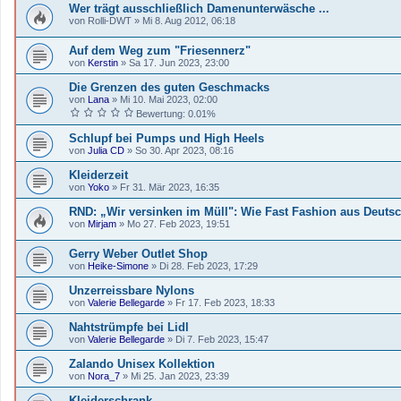
Wer trägt ausschließlich Damenunterwäsche ...
von
Rolli-DWT
»
Mi 8. Aug 2012, 06:18
Auf dem Weg zum "Friesennerz"
von
Kerstin
»
Sa 17. Jun 2023, 23:00
Die Grenzen des guten Geschmacks
von
Lana
»
Mi 10. Mai 2023, 02:00
Bewertung: 0.01%
Schlupf bei Pumps und High Heels
von
Julia CD
»
So 30. Apr 2023, 08:16
Kleiderzeit
von
Yoko
»
Fr 31. Mär 2023, 16:35
RND: „Wir versinken im Müll": Wie Fast Fashion aus Deuts
von
Mirjam
»
Mo 27. Feb 2023, 19:51
Gerry Weber Outlet Shop
von
Heike-Simone
»
Di 28. Feb 2023, 17:29
Unzerreissbare Nylons
von
Valerie Bellegarde
»
Fr 17. Feb 2023, 18:33
Nahtstrümpfe bei Lidl
von
Valerie Bellegarde
»
Di 7. Feb 2023, 15:47
Zalando Unisex Kollektion
von
Nora_7
»
Mi 25. Jan 2023, 23:39
Kleiderschrank