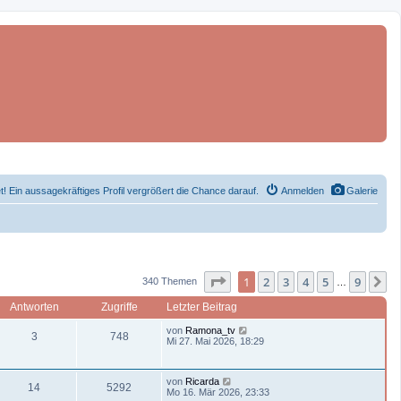
et! Ein aussagekräftiges Profil vergrößert die Chance darauf.
Anmelden
Galerie
Seite 1 von 9
1
2
3
4
5
9
N
340 Themen
…
Antworten
Zugriffe
Letzter Beitrag
L
von
Ramona_tv
A
Z
3
748
e
Mi 27. Mai 2026, 18:29
t
n
u
z
t
L
t
g
von
Ricarda
e
A
Z
14
5292
e
Mo 16. Mär 2026, 23:33
r