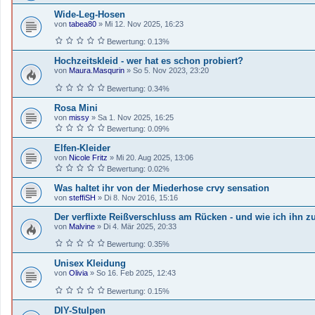
Wide-Leg-Hosen
von
tabea80
»
Mi 12. Nov 2025, 16:23
Bewertung: 0.13%
Hochzeitskleid - wer hat es schon probiert?
von
Maura.Masqurin
»
So 5. Nov 2023, 23:20
Bewertung: 0.34%
Rosa Mini
von
missy
»
Sa 1. Nov 2025, 16:25
Bewertung: 0.09%
Elfen-Kleider
von
Nicole Fritz
»
Mi 20. Aug 2025, 13:06
Bewertung: 0.02%
Was haltet ihr von der Miederhose crvy sensation
von
steffiSH
»
Di 8. Nov 2016, 15:16
Der verflixte Reißverschluss am Rücken - und wie ich ihn
von
Malvine
»
Di 4. Mär 2025, 20:33
Bewertung: 0.35%
Unisex Kleidung
von
Olivia
»
So 16. Feb 2025, 12:43
Bewertung: 0.15%
DIY-Stulpen