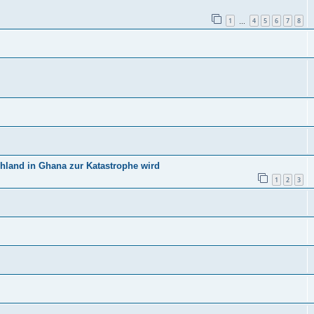
1
4
5
6
7
8
…
chland in Ghana zur Katastrophe wird
1
2
3