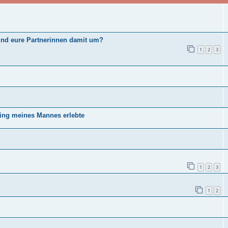
 und eure Partnerinnen damit um?
1
2
3
ting meines Mannes erlebte
1
2
3
1
2