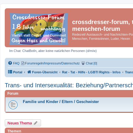
crossdresser-forum, t
menschen-forum
Redezeit! Austausch- und Nachrichten-Por
Menschen, Feministinnen, Luder, Hexen
Im Chat: ChatBotIn, aber keine natürlichen Personen (d/m/w)
FAQ
Forumregeln/Impressum/Datenschutz
Chat [0]
Portal
Foren-Übersicht
Rat - Tat - Hilfe - LGBTI Rights - Infos
Trans
Trans- und Intersexualität: Beziehung/Partnersch
Forum
Familie und Kinder / Eltern / Geschwister
Neues Thema
Themen