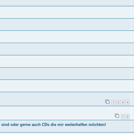
1
2
3
4
1
2
sind oder gerne auch CDs die mir weiterhelfen möchten!