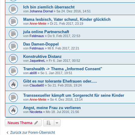
Ich bin ziemlich überrascht
von
Johanna Dornal
»
Sa 24. Dez 2016, 14:51
Mama lesbisch, Vater schwul, Kinder glücklich
von
Anne-Mette
»
Di 21. Feb 2017, 23:19
jula online Partnerschaft
von
Feldmaus
»
Do 9. Feb 2017, 22:53
Das Damen-Doppel
von
Feldmaus
»
Mi 8. Feb 2017, 22:21
Konstruktive Distanz
von
JaquelineL
»
Fr 6. Jan 2017, 00:52
Transhealth -> Thema „Informed Consent"
von
ab08
»
So 1. Jan 2017, 19:51
Gibt es nur tolerante Ehefrauen oder.....
von
Claudia60
»
So 21. Feb 2016, 19:24
Transsexueller kämpft um Sorgerecht für seine Kinder
von
Anne-Mette
»
So 4. Dez 2016, 13:14
Angst, meine Frau zu verlieren
von
Nicoletta
»
Mo 18. Jul 2016, 21:56
Neues Thema
Zurück zur Foren-Übersicht