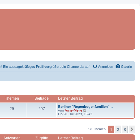
et! Ein aussagekräftiges Profil vergrößert die Chance darauf.
Anmelden
Galerie
Themen
Beiträge
Letzter Beitrag
L
Berliner "Regenbogenfamilien"…
T
B
29
297
e
N
von
Anne-Mette
t
e
Do 20. Jul 2023, 15:43
h
e
z
u
t
e
e
i
e
s
1
2
3
r
t
N
98 Themen
m
t
B
e
e
r
Antworten
Zugriffe
Letzter Beitrag
i
B