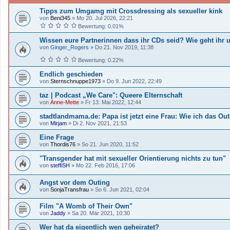
Tipps zum Umgamg mit Crossdressing als sexueller kink
von
Beni345
»
Mo 20. Jul 2026, 22:21
Bewertung: 0.01%
Wissen eure Partnerinnen dass ihr CDs seid? Wie geht ihr
von
Ginger_Rogers
»
Do 21. Nov 2019, 11:38
Bewertung: 0.22%
Endlich geschieden
von
Sternschnuppe1973
»
Do 9. Jun 2022, 22:49
taz | Podcast „We Care": Queere Elternschaft
von
Anne-Mette
»
Fr 13. Mai 2022, 12:44
stadtlandmama.de: Papa ist jetzt eine Frau: Wie ich das Ou
von
Mirjam
»
Di 2. Nov 2021, 21:53
Eine Frage
von
Thordis76
»
So 21. Jun 2020, 11:52
"Transgender hat mit sexueller Orientierung nichts zu tun"
von
steffiSH
»
Mo 22. Feb 2016, 17:06
Angst vor dem Outing
von
SonjaTransfrau
»
So 6. Jun 2021, 02:04
Film "A Womb of Their Own"
von
Jaddy
»
Sa 20. Mär 2021, 10:30
Wer hat da eigentlich wen geheiratet?