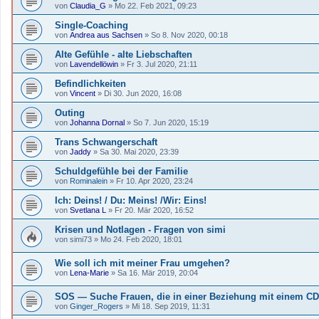
von
Claudia_G
»
Mo 22. Feb 2021, 09:23
Single-Coaching
von
Andrea aus Sachsen
»
So 8. Nov 2020, 00:18
Alte Gefühle - alte Liebschaften
von
Lavendellöwin
»
Fr 3. Jul 2020, 21:11
Befindlichkeiten
von
Vincent
»
Di 30. Jun 2020, 16:08
Outing
von
Johanna Dornal
»
So 7. Jun 2020, 15:19
Trans Schwangerschaft
von
Jaddy
»
Sa 30. Mai 2020, 23:39
Schuldgefühle bei der Familie
von
Rominalein
»
Fr 10. Apr 2020, 23:24
Ich: Deins! / Du: Meins! /Wir: Eins!
von
Svetlana L
»
Fr 20. Mär 2020, 16:52
Krisen und Notlagen - Fragen von simi
von
simi73
»
Mo 24. Feb 2020, 18:01
Wie soll ich mit meiner Frau umgehen?
von
Lena-Marie
»
Sa 16. Mär 2019, 20:04
SOS — Suche Frauen, die in einer Beziehung mit einem CD 
von
Ginger_Rogers
»
Mi 18. Sep 2019, 11:31