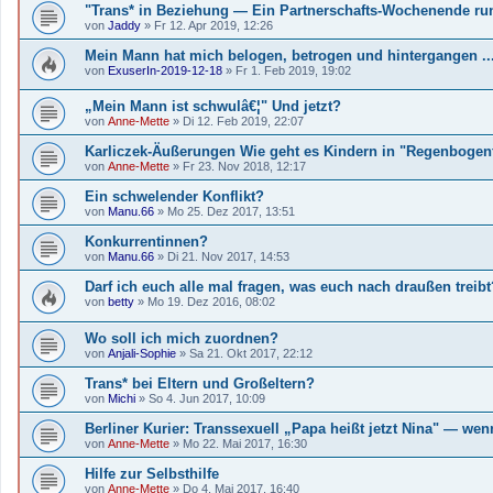
"Trans* in Beziehung — Ein Partnerschafts-Wochenende ru
von
Jaddy
»
Fr 12. Apr 2019, 12:26
Mein Mann hat mich belogen, betrogen und hintergangen ...
von
ExuserIn-2019-12-18
»
Fr 1. Feb 2019, 19:02
„Mein Mann ist schwulâ€¦" Und jetzt?
von
Anne-Mette
»
Di 12. Feb 2019, 22:07
Karliczek-Äußerungen Wie geht es Kindern in "Regenbogen
von
Anne-Mette
»
Fr 23. Nov 2018, 12:17
Ein schwelender Konflikt?
von
Manu.66
»
Mo 25. Dez 2017, 13:51
Konkurrentinnen?
von
Manu.66
»
Di 21. Nov 2017, 14:53
Darf ich euch alle mal fragen, was euch nach draußen treibt?
von
betty
»
Mo 19. Dez 2016, 08:02
Wo soll ich mich zuordnen?
von
Anjali-Sophie
»
Sa 21. Okt 2017, 22:12
Trans* bei Eltern und Großeltern?
von
Michi
»
So 4. Jun 2017, 10:09
Berliner Kurier: Transsexuell „Papa heißt jetzt Nina" — wen
von
Anne-Mette
»
Mo 22. Mai 2017, 16:30
Hilfe zur Selbsthilfe
von
Anne-Mette
»
Do 4. Mai 2017, 16:40