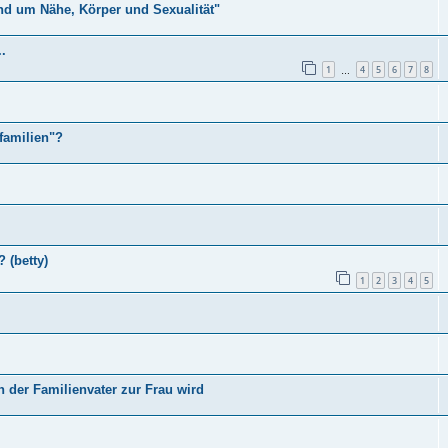
nd um Nähe, Körper und Sexualität"
.
1
4
5
6
7
8
…
familien"?
 (betty)
1
2
3
4
5
n der Familienvater zur Frau wird