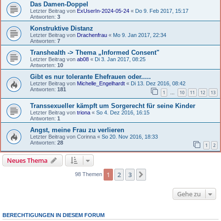
Das Damen-Doppel
Letzter Beitrag von
ExUserIn-2024-05-24
«
Do 9. Feb 2017, 15:17
Antworten:
3
Konstruktive Distanz
Letzter Beitrag von
Drachenfrau
«
Mo 9. Jan 2017, 22:34
Antworten:
7
Transhealth -> Thema „Informed Consent"
Letzter Beitrag von
ab08
«
Di 3. Jan 2017, 08:25
Antworten:
10
Gibt es nur tolerante Ehefrauen oder.....
Letzter Beitrag von
Michelle_Engelhardt
«
Di 13. Dez 2016, 08:42
Antworten:
181
1
10
11
12
13
…
Transsexueller kämpft um Sorgerecht für seine Kinder
Letzter Beitrag von
triona
«
So 4. Dez 2016, 16:15
Antworten:
1
Angst, meine Frau zu verlieren
Letzter Beitrag von
Corinna
«
So 20. Nov 2016, 18:33
Antworten:
28
1
2
Neues Thema
1
2
3
Nächste
98 Themen
Gehe zu
BERECHTIGUNGEN IN DIESEM FORUM