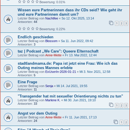
Bewertung: 0.01%
Wissen eure Partnerinnen dass ihr CDs seid? Wie geht ihr
und eure Partnerinnen damit um?
Letzter Beitrag von
Nachtfee
«
So 12. Okt 2025, 13:14
Antworten:
44
1
2
3
Bewertung: 0.22%
Endlich geschieden
Letzter Beitrag von
Blossom
«
Sa 11. Jun 2022, 09:42
Antworten:
3
taz | Podcast „We Care": Queere Elternschaft
Letzter Beitrag von
Anne-Mette
«
Fr 13. Mai 2022, 12:44
stadtlandmama.de: Papa ist jetzt eine Frau: Wie ich das
Outing meines Mannes erlebte
Letzter Beitrag von
ExUserIn-2026-01-21
«
Mi 3. Nov 2021, 12:58
Antworten:
5
Eine Frage
Letzter Beitrag von
Senja
«
Mi 14. Jul 2021, 19:55
Antworten:
11
"Transgender hat mit sexueller Orientierung nichts zu tun"
Letzter Beitrag von
Marlene K.
«
Mi 30. Jun 2021, 19:10
Antworten:
33
1
2
3
Angst vor dem Outing
Letzter Beitrag von
Anne-Mette
«
Fr 11. Jun 2021, 17:13
Antworten:
24
1
2