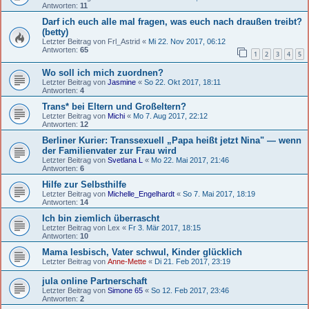
Antworten:
11
Darf ich euch alle mal fragen, was euch nach draußen treibt?
(betty)
Letzter Beitrag von
Frl_Astrid
«
Mi 22. Nov 2017, 06:12
Antworten:
65
1
2
3
4
5
Wo soll ich mich zuordnen?
Letzter Beitrag von
Jasmine
«
So 22. Okt 2017, 18:11
Antworten:
4
Trans* bei Eltern und Großeltern?
Letzter Beitrag von
Michi
«
Mo 7. Aug 2017, 22:12
Antworten:
12
Berliner Kurier: Transsexuell „Papa heißt jetzt Nina" — wenn
der Familienvater zur Frau wird
Letzter Beitrag von
Svetlana L
«
Mo 22. Mai 2017, 21:46
Antworten:
6
Hilfe zur Selbsthilfe
Letzter Beitrag von
Michelle_Engelhardt
«
So 7. Mai 2017, 18:19
Antworten:
14
Ich bin ziemlich überrascht
Letzter Beitrag von
Lex
«
Fr 3. Mär 2017, 18:15
Antworten:
10
Mama lesbisch, Vater schwul, Kinder glücklich
Letzter Beitrag von
Anne-Mette
«
Di 21. Feb 2017, 23:19
jula online Partnerschaft
Letzter Beitrag von
Simone 65
«
So 12. Feb 2017, 23:46
Antworten:
2