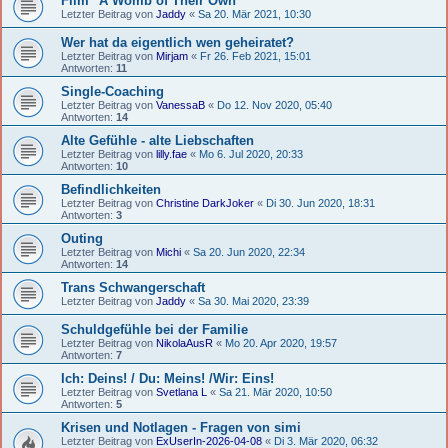
Film "A Womb of Their Own"
Letzter Beitrag von
Jaddy
«
Sa 20. Mär 2021, 10:30
Wer hat da eigentlich wen geheiratet?
Letzter Beitrag von
Mirjam
«
Fr 26. Feb 2021, 15:01
Antworten:
11
Single-Coaching
Letzter Beitrag von
VanessaB
«
Do 12. Nov 2020, 05:40
Antworten:
14
Alte Gefühle - alte Liebschaften
Letzter Beitrag von
lilly.fae
«
Mo 6. Jul 2020, 20:33
Antworten:
10
Befindlichkeiten
Letzter Beitrag von
Christine DarkJoker
«
Di 30. Jun 2020, 18:31
Antworten:
3
Outing
Letzter Beitrag von
Michi
«
Sa 20. Jun 2020, 22:34
Antworten:
14
Trans Schwangerschaft
Letzter Beitrag von
Jaddy
«
Sa 30. Mai 2020, 23:39
Schuldgefühle bei der Familie
Letzter Beitrag von
NikolaAusR
«
Mo 20. Apr 2020, 19:57
Antworten:
7
Ich: Deins! / Du: Meins! /Wir: Eins!
Letzter Beitrag von
Svetlana L
«
Sa 21. Mär 2020, 10:50
Antworten:
5
Krisen und Notlagen - Fragen von simi
Letzter Beitrag von
ExUserIn-2026-04-08
«
Di 3. Mär 2020, 06:32