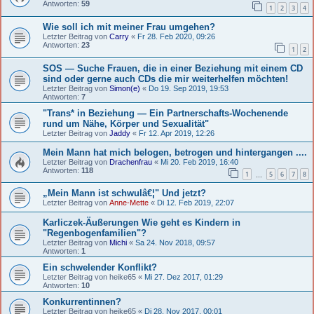
Antworten:
59
1
2
3
4
Wie soll ich mit meiner Frau umgehen?
Letzter Beitrag von
Carry
«
Fr 28. Feb 2020, 09:26
Antworten:
23
1
2
SOS — Suche Frauen, die in einer Beziehung mit einem CD
sind oder gerne auch CDs die mir weiterhelfen möchten!
Letzter Beitrag von
Simon(e)
«
Do 19. Sep 2019, 19:53
Antworten:
7
"Trans* in Beziehung — Ein Partnerschafts-Wochenende
rund um Nähe, Körper und Sexualität"
Letzter Beitrag von
Jaddy
«
Fr 12. Apr 2019, 12:26
Mein Mann hat mich belogen, betrogen und hintergangen ....
Letzter Beitrag von
Drachenfrau
«
Mi 20. Feb 2019, 16:40
Antworten:
118
1
5
6
7
8
…
„Mein Mann ist schwulâ€¦" Und jetzt?
Letzter Beitrag von
Anne-Mette
«
Di 12. Feb 2019, 22:07
Karliczek-Äußerungen Wie geht es Kindern in
"Regenbogenfamilien"?
Letzter Beitrag von
Michi
«
Sa 24. Nov 2018, 09:57
Antworten:
1
Ein schwelender Konflikt?
Letzter Beitrag von
heike65
«
Mi 27. Dez 2017, 01:29
Antworten:
10
Konkurrentinnen?
Letzter Beitrag von
heike65
«
Di 28. Nov 2017, 00:01