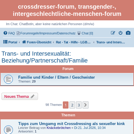
crossdresser-forum, transgender-,
intergeschlechtliche-menschen-forum
Im Chat: ChatBotIn, aber keine natürlichen Personen (d/m/w)
FAQ
Forumregeln/Impressum/Datenschutz
Chat [0]
Portal
Foren-Übersicht
Rat - Tat - Hilfe - LGBTI Rights - Infos
Trans- und Intersexualität: Beziehung/Partnerschaft/Familie
Trans- und Intersexualität:
Beziehung/Partnerschaft/Familie
Forum
Familie und Kinder / Eltern / Geschwister
Themen:
29
Neues Thema
1
2
3
Nächste
98 Themen
Themen
Tipps zum Umgamg mit Crossdressing als sexueller kink
Letzter Beitrag von
Knäckebrötchen
«
Di 21. Jul 2026, 10:34
Antworten:
1