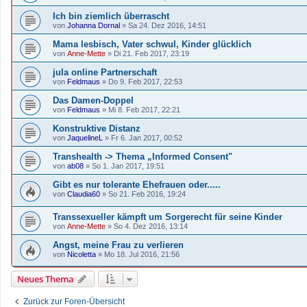
Ich bin ziemlich überrascht
von
Johanna Dornal
»
Sa 24. Dez 2016, 14:51
Mama lesbisch, Vater schwul, Kinder glücklich
von
Anne-Mette
»
Di 21. Feb 2017, 23:19
jula online Partnerschaft
von
Feldmaus
»
Do 9. Feb 2017, 22:53
Das Damen-Doppel
von
Feldmaus
»
Mi 8. Feb 2017, 22:21
Konstruktive Distanz
von
JaquelineL
»
Fr 6. Jan 2017, 00:52
Transhealth -> Thema „Informed Consent"
von
ab08
»
So 1. Jan 2017, 19:51
Gibt es nur tolerante Ehefrauen oder.....
von
Claudia60
»
So 21. Feb 2016, 19:24
Transsexueller kämpft um Sorgerecht für seine Kinder
von
Anne-Mette
»
So 4. Dez 2016, 13:14
Angst, meine Frau zu verlieren
von
Nicoletta
»
Mo 18. Jul 2016, 21:56
Neues Thema
Zurück zur Foren-Übersicht