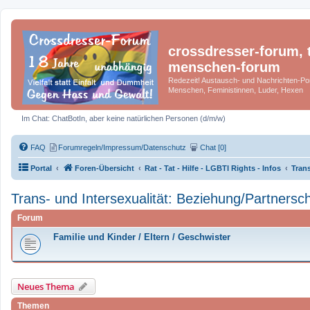
crossdresser-forum, t
menschen-forum
Redezeit! Austausch- und Nachrichten-Por
Menschen, Feministinnen, Luder, Hexen
Im Chat: ChatBotIn, aber keine natürlichen Personen (d/m/w)
FAQ
Forumregeln/Impressum/Datenschutz
Chat [0]
Portal
Foren-Übersicht
Rat - Tat - Hilfe - LGBTI Rights - Infos
Trans
Trans- und Intersexualität: Beziehung/Partnersch
Forum
Familie und Kinder / Eltern / Geschwister
Neues Thema
Themen