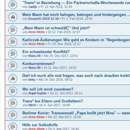
"Trans* in Beziehung — Ein Partnerschafts-Wochenende ru
von
Jaddy
»
Fr 12. Apr 2019, 12:26
Mein Mann hat mich belogen, betrogen und hintergangen ...
von
ExuserIn-2019-12-18
»
Fr 1. Feb 2019, 19:02
„Mein Mann ist schwulâ€¦" Und jetzt?
von
Anne-Mette
»
Di 12. Feb 2019, 22:07
Karliczek-Äußerungen Wie geht es Kindern in "Regenbogen
von
Anne-Mette
»
Fr 23. Nov 2018, 12:17
Ein schwelender Konflikt?
von
Manu.66
»
Mo 25. Dez 2017, 13:51
Konkurrentinnen?
von
Manu.66
»
Di 21. Nov 2017, 14:53
Darf ich euch alle mal fragen, was euch nach draußen treibt?
von
betty
»
Mo 19. Dez 2016, 08:02
Wo soll ich mich zuordnen?
von
Anjali-Sophie
»
Sa 21. Okt 2017, 22:12
Trans* bei Eltern und Großeltern?
von
Michi
»
So 4. Jun 2017, 10:09
Berliner Kurier: Transsexuell „Papa heißt jetzt Nina" — wen
von
Anne-Mette
»
Mo 22. Mai 2017, 16:30
Hilfe zur Selbsthilfe
von
Anne-Mette
»
Do 4. Mai 2017, 16:40