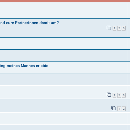
 und eure Partnerinnen damit um?
1
2
3
ting meines Mannes erlebte
1
2
3
1
2