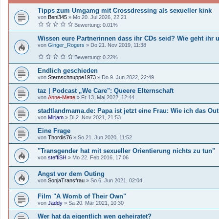
Tipps zum Umgamg mit Crossdressing als sexueller kink
von
Beni345
»
Mo 20. Jul 2026, 22:21
Bewertung: 0.01%
Wissen eure Partnerinnen dass ihr CDs seid? Wie geht ihr
von
Ginger_Rogers
»
Do 21. Nov 2019, 11:38
Bewertung: 0.22%
Endlich geschieden
von
Sternschnuppe1973
»
Do 9. Jun 2022, 22:49
taz | Podcast „We Care": Queere Elternschaft
von
Anne-Mette
»
Fr 13. Mai 2022, 12:44
stadtlandmama.de: Papa ist jetzt eine Frau: Wie ich das Ou
von
Mirjam
»
Di 2. Nov 2021, 21:53
Eine Frage
von
Thordis76
»
So 21. Jun 2020, 11:52
"Transgender hat mit sexueller Orientierung nichts zu tun"
von
steffiSH
»
Mo 22. Feb 2016, 17:06
Angst vor dem Outing
von
SonjaTransfrau
»
So 6. Jun 2021, 02:04
Film "A Womb of Their Own"
von
Jaddy
»
Sa 20. Mär 2021, 10:30
Wer hat da eigentlich wen geheiratet?