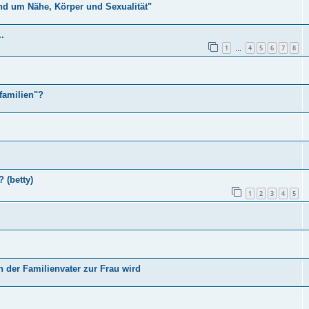
nd um Nähe, Körper und Sexualität"
.
1
4
5
6
7
8
…
familien"?
 (betty)
1
2
3
4
5
n der Familienvater zur Frau wird