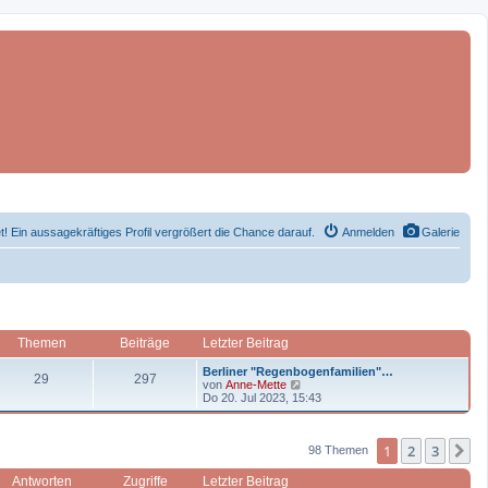
et! Ein aussagekräftiges Profil vergrößert die Chance darauf.
Anmelden
Galerie
Themen
Beiträge
Letzter Beitrag
L
Berliner "Regenbogenfamilien"…
T
B
29
297
e
N
von
Anne-Mette
t
e
Do 20. Jul 2023, 15:43
h
e
z
u
t
e
e
i
e
s
1
2
3
r
t
N
98 Themen
m
t
B
e
e
r
Antworten
Zugriffe
Letzter Beitrag
i
B