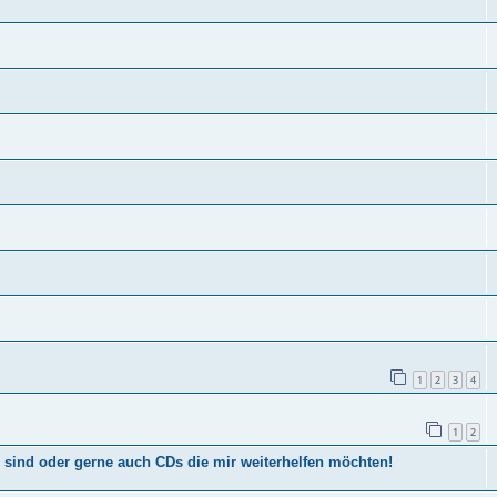
1
2
3
4
1
2
sind oder gerne auch CDs die mir weiterhelfen möchten!