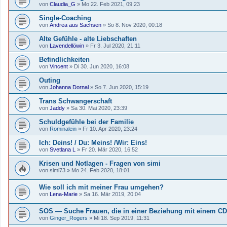
von
Claudia_G
»
Mo 22. Feb 2021, 09:23
Single-Coaching
von
Andrea aus Sachsen
»
So 8. Nov 2020, 00:18
Alte Gefühle - alte Liebschaften
von
Lavendellöwin
»
Fr 3. Jul 2020, 21:11
Befindlichkeiten
von
Vincent
»
Di 30. Jun 2020, 16:08
Outing
von
Johanna Dornal
»
So 7. Jun 2020, 15:19
Trans Schwangerschaft
von
Jaddy
»
Sa 30. Mai 2020, 23:39
Schuldgefühle bei der Familie
von
Rominalein
»
Fr 10. Apr 2020, 23:24
Ich: Deins! / Du: Meins! /Wir: Eins!
von
Svetlana L
»
Fr 20. Mär 2020, 16:52
Krisen und Notlagen - Fragen von simi
von
simi73
»
Mo 24. Feb 2020, 18:01
Wie soll ich mit meiner Frau umgehen?
von
Lena-Marie
»
Sa 16. Mär 2019, 20:04
SOS — Suche Frauen, die in einer Beziehung mit einem CD 
von
Ginger_Rogers
»
Mi 18. Sep 2019, 11:31