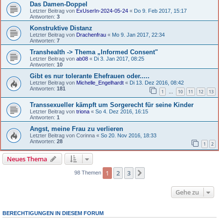
Das Damen-Doppel
Letzter Beitrag von
ExUserIn-2024-05-24
«
Do 9. Feb 2017, 15:17
Antworten:
3
Konstruktive Distanz
Letzter Beitrag von
Drachenfrau
«
Mo 9. Jan 2017, 22:34
Antworten:
7
Transhealth -> Thema „Informed Consent"
Letzter Beitrag von
ab08
«
Di 3. Jan 2017, 08:25
Antworten:
10
Gibt es nur tolerante Ehefrauen oder.....
Letzter Beitrag von
Michelle_Engelhardt
«
Di 13. Dez 2016, 08:42
Antworten:
181
1
10
11
12
13
…
Transsexueller kämpft um Sorgerecht für seine Kinder
Letzter Beitrag von
triona
«
So 4. Dez 2016, 16:15
Antworten:
1
Angst, meine Frau zu verlieren
Letzter Beitrag von
Corinna
«
So 20. Nov 2016, 18:33
Antworten:
28
1
2
Neues Thema
1
2
3
Nächste
98 Themen
Gehe zu
BERECHTIGUNGEN IN DIESEM FORUM