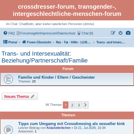
crossdresser-forum, transgender-,
intergeschlechtliche-menschen-forum
Im Chat: ChatBotIn, aber keine natürlichen Personen (d/m/w)
FAQ
Forumregeln/Impressum/Datenschutz
Chat [0]
Portal
Foren-Übersicht
Rat - Tat - Hilfe - LGBTI Rights - Infos
Trans- und Intersexualität: Beziehung/Partnerschaft/Familie
Trans- und Intersexualität:
Beziehung/Partnerschaft/Familie
Forum
Familie und Kinder / Eltern / Geschwister
Themen:
29
Neues Thema
1
2
3
Nächste
98 Themen
Themen
Tipps zum Umgamg mit Crossdressing als sexueller kink
Letzter Beitrag von
Knäckebrötchen
«
Di 21. Jul 2026, 10:34
Antworten:
1