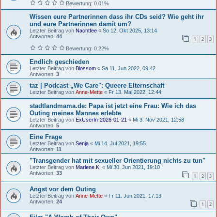
Bewertung: 0.01%
Wissen eure Partnerinnen dass ihr CDs seid? Wie geht ihr
und eure Partnerinnen damit um?
Letzter Beitrag von
Nachtfee
«
So 12. Okt 2025, 13:14
Antworten:
44
1
2
3
Bewertung: 0.22%
Endlich geschieden
Letzter Beitrag von
Blossom
«
Sa 11. Jun 2022, 09:42
Antworten:
3
taz | Podcast „We Care": Queere Elternschaft
Letzter Beitrag von
Anne-Mette
«
Fr 13. Mai 2022, 12:44
stadtlandmama.de: Papa ist jetzt eine Frau: Wie ich das
Outing meines Mannes erlebte
Letzter Beitrag von
ExUserIn-2026-01-21
«
Mi 3. Nov 2021, 12:58
Antworten:
5
Eine Frage
Letzter Beitrag von
Senja
«
Mi 14. Jul 2021, 19:55
Antworten:
11
"Transgender hat mit sexueller Orientierung nichts zu tun"
Letzter Beitrag von
Marlene K.
«
Mi 30. Jun 2021, 19:10
Antworten:
33
1
2
3
Angst vor dem Outing
Letzter Beitrag von
Anne-Mette
«
Fr 11. Jun 2021, 17:13
Antworten:
24
1
2