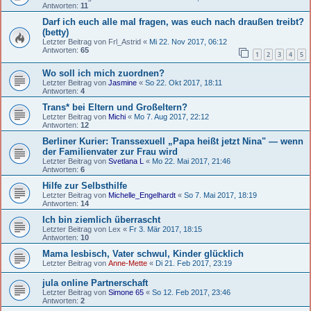
Antworten:
11
Darf ich euch alle mal fragen, was euch nach draußen treibt?
(betty)
Letzter Beitrag von
Frl_Astrid
«
Mi 22. Nov 2017, 06:12
Antworten:
65
1
2
3
4
5
Wo soll ich mich zuordnen?
Letzter Beitrag von
Jasmine
«
So 22. Okt 2017, 18:11
Antworten:
4
Trans* bei Eltern und Großeltern?
Letzter Beitrag von
Michi
«
Mo 7. Aug 2017, 22:12
Antworten:
12
Berliner Kurier: Transsexuell „Papa heißt jetzt Nina" — wenn
der Familienvater zur Frau wird
Letzter Beitrag von
Svetlana L
«
Mo 22. Mai 2017, 21:46
Antworten:
6
Hilfe zur Selbsthilfe
Letzter Beitrag von
Michelle_Engelhardt
«
So 7. Mai 2017, 18:19
Antworten:
14
Ich bin ziemlich überrascht
Letzter Beitrag von
Lex
«
Fr 3. Mär 2017, 18:15
Antworten:
10
Mama lesbisch, Vater schwul, Kinder glücklich
Letzter Beitrag von
Anne-Mette
«
Di 21. Feb 2017, 23:19
jula online Partnerschaft
Letzter Beitrag von
Simone 65
«
So 12. Feb 2017, 23:46
Antworten:
2