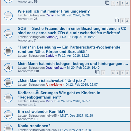
Antworten:
59
1
2
3
4
Wie soll ich mit meiner Frau umgehen?
Letzter Beitrag von
Carry
«
Fr 28. Feb 2020, 09:26
Antworten:
23
1
2
SOS — Suche Frauen, die in einer Beziehung mit einem CD
sind oder gerne auch CDs die mir weiterhelfen möchten!
Letzter Beitrag von
Simon(e)
«
Do 19. Sep 2019, 19:53
Antworten:
7
"Trans* in Beziehung — Ein Partnerschafts-Wochenende
rund um Nähe, Körper und Sexualität"
Letzter Beitrag von
Jaddy
«
Fr 12. Apr 2019, 12:26
Mein Mann hat mich belogen, betrogen und hintergangen ....
Letzter Beitrag von
Drachenfrau
«
Mi 20. Feb 2019, 16:40
Antworten:
118
1
5
6
7
8
…
„Mein Mann ist schwulâ€¦" Und jetzt?
Letzter Beitrag von
Anne-Mette
«
Di 12. Feb 2019, 22:07
Karliczek-Äußerungen Wie geht es Kindern in
"Regenbogenfamilien"?
Letzter Beitrag von
Michi
«
Sa 24. Nov 2018, 09:57
Antworten:
1
Ein schwelender Konflikt?
Letzter Beitrag von
heike65
«
Mi 27. Dez 2017, 01:29
Antworten:
10
Konkurrentinnen?
Letzter Beitrag von
heike65
«
Di 28. Nov 2017, 00:01