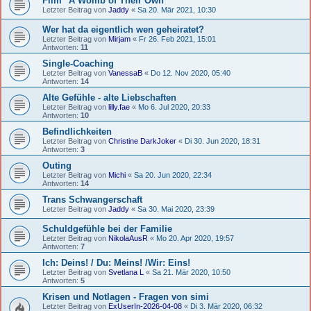
Film "A Womb of Their Own"
Letzter Beitrag von
Jaddy
«
Sa 20. Mär 2021, 10:30
Wer hat da eigentlich wen geheiratet?
Letzter Beitrag von
Mirjam
«
Fr 26. Feb 2021, 15:01
Antworten:
11
Single-Coaching
Letzter Beitrag von
VanessaB
«
Do 12. Nov 2020, 05:40
Antworten:
14
Alte Gefühle - alte Liebschaften
Letzter Beitrag von
lilly.fae
«
Mo 6. Jul 2020, 20:33
Antworten:
10
Befindlichkeiten
Letzter Beitrag von
Christine DarkJoker
«
Di 30. Jun 2020, 18:31
Antworten:
3
Outing
Letzter Beitrag von
Michi
«
Sa 20. Jun 2020, 22:34
Antworten:
14
Trans Schwangerschaft
Letzter Beitrag von
Jaddy
«
Sa 30. Mai 2020, 23:39
Schuldgefühle bei der Familie
Letzter Beitrag von
NikolaAusR
«
Mo 20. Apr 2020, 19:57
Antworten:
7
Ich: Deins! / Du: Meins! /Wir: Eins!
Letzter Beitrag von
Svetlana L
«
Sa 21. Mär 2020, 10:50
Antworten:
5
Krisen und Notlagen - Fragen von simi
Letzter Beitrag von
ExUserIn-2026-04-08
«
Di 3. Mär 2020, 06:32